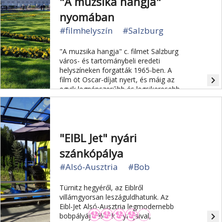
"A muzsika hangja"
nyomában
#filmhelyszín
#Salzburg
"A muzsika hangja" c. filmet Salzburg
város- és tartománybeli eredeti
helyszíneken forgatták 1965-ben. A
navigate_next
film öt Oscar-díjat nyert, és máig az
egyik legnépszerűbb és legsikeresebb
filmként tartják számon.
"EIBL Jet" nyári
szánkópálya
#Alsó-Ausztria
#Bob
Türnitz hegyéről, az Eiblről
villámgyorsan leszáguldhatunk. Az
Eibl-Jet Alsó-Ausztria legmodernebb
navigate_next
bobpályája éles kanyarjaival,