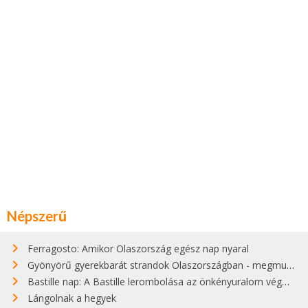
Népszerű
Ferragosto: Amikor Olaszország egész nap nyaral
Gyönyörű gyerekbarát strandok Olaszországban - megmutatjuk a 15 legjobbat
Bastille nap: A Bastille lerombolása az önkényuralom végét jelentette
Lángolnak a hegyek