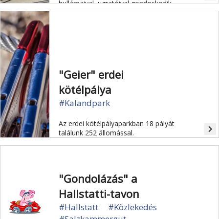
hullámaival, ugratóival gondoskodik
arról, hogy lélegzetelállító élményben
legyen részünk.
"Geier" erdei
kötélpálya
#Kalandpark
Az erdei kötélpályaparkban 18 pályát
navigate_next
találunk 252 állomással.
"Gondolázás" a
Hallstatti-tavon
#Hallstatt
#Közlekedés
#Salzkammergut