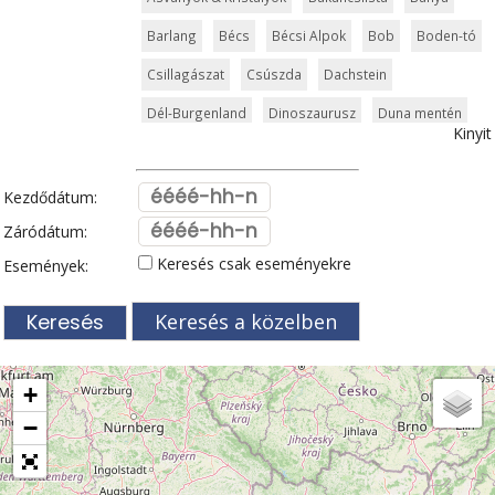
Barlang
Bécs
Bécsi Alpok
Bob
Boden-tó
Csillagászat
Csúszda
Dachstein
Dél-Burgenland
Dinoszaurusz
Duna mentén
Kinyit
Esemény
Felvonó
Fertő tó
filmhelyszín
Gerlitzen
Gleccser
Graz
Gyerek túraút
Kezdődátum:
Gyógyhelyek
Hallstatt
Hasznos
Határélmény
Záródátum:
Keresés csak eseményekre
Események:
Hegy és csúcs
Hegyi gyerekvilág
Húsvét
Innsbruck
Kalandpark
Karintia
Karintiai tavak
Keresés a közelben
Kelet-Tirol
Kerékpár
Kilátó
Kitzbüheli Alpok
Korcsolyapálya
Közlekedés
Legek
Linz
+
Magyar kapcsolat
Mountaincart
Műemlék
−
Mura
Murau
Múzeum
Nassfeld