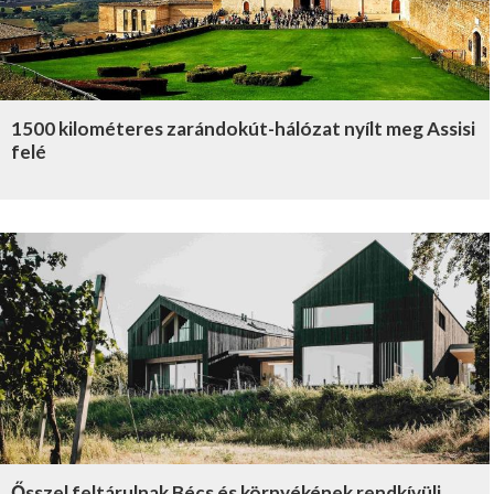
1500 kilométeres zarándokút-hálózat nyílt meg Assisi
felé
Ősszel feltárulnak Bécs és környékének rendkívüli