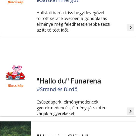
Hallstattban a friss hegyi levegővel
töltött sétát követően a gondolázás
élménye még feledhetetlenebbé teszi
navigate_next
az itt töltött időt.
"Hallo du" Funarena
#Strand és fürdő
Csúszdapark, élménymedencék,
gyerekmedencék, élmény-játszótér
navigate_next
várják a gyerekeket!