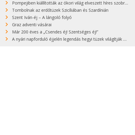
Pompejiben kiállították az ókori világ elveszett híres szobrának másolatát
Tombolnak az erdőtüzek Szicíliában és Szardínián
Szent Iván-éj – A lángoló folyó
Graz adventi vásárai
Már 200 éves a „Csendes éj! Szentséges éj!”
A nyári napforduló éjjelén legendás hegyi tüzek világítják meg Zugspitzét