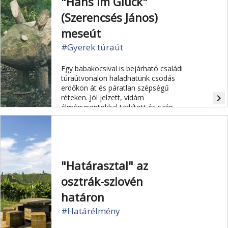
"Hans im Glück"
(Szerencsés János)
meseút
#Gyerek túraút
Egy babakocsival is bejárható családi
túraútvonalon haladhatunk csodás
erdőkön át és páratlan szépségű
navigate_next
réteken. Jól jelzett, vidám
élménypontokkal tarkított és szép
pihenőhelyekkel gazdagított
útvonalon túrázhat együtt az egész
család.
"Határasztal" az
osztrák-szlovén
határon
#Határélmény