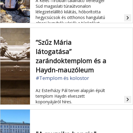
A Kelet-Tirolban található Venediger
Süd magaslati túraútvonalon
lélegzetelállító kilátás, hóborította
navigate_next
hegycsúcsok és otthonos hangulatú
alpesi kunyhók várják a túrázókat.
“Szűz Mária
látogatása”
zarándoktemplom és a
Haydn-mauzóleum
#Templom és kolostor
Az Esterházy Pál tervei alapján épült
templom Haydn elveszett
navigate_next
koponyájáról híres.