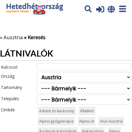
Az oldal sütiket (cookies) használ. További tájékoztatás itt:
Adatvédelmi tájékoztató
Ok
»
Ausztria
» Keresés
LÁTNIVALÓK
Kulcsszó
Ország
Tartomány
Település
Címkék
Advent és karácsony
Állatkert
Alpesi gyógyterápia
Alpesi út
Alsó-Ausztria
Ásványok & Kristályok
Bakancslista
Bánya