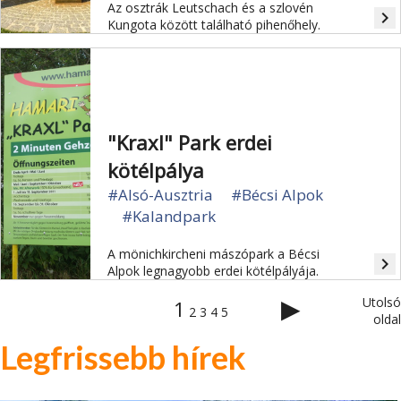
Az osztrák Leutschach és a szlovén
navigate_next
Kungota között található pihenőhely.
"Kraxl" Park erdei
kötélpálya
#Alsó-Ausztria
#Bécsi Alpok
#Kalandpark
A mönichkircheni mászópark a Bécsi
navigate_next
Alpok legnagyobb erdei kötélpályája.
▶
Utolsó
1
2
3
4
5
oldal
Legfrissebb hírek