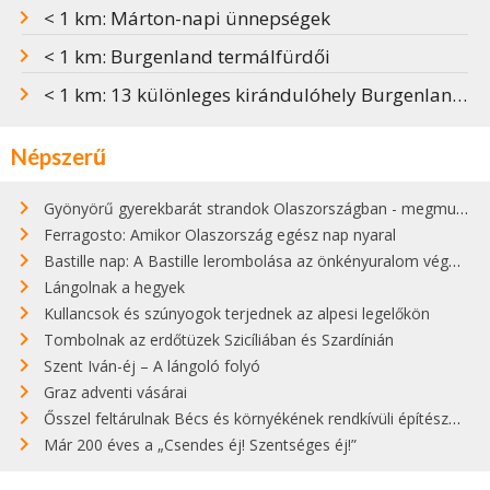
< 1 km: Márton-napi ünnepségek
< 1 km: Burgenland termálfürdői
< 1 km: 13 különleges kirándulóhely Burgenlandban
Népszerű
Gyönyörű gyerekbarát strandok Olaszországban - megmutatjuk a 15 legjobbat
Ferragosto: Amikor Olaszország egész nap nyaral
Bastille nap: A Bastille lerombolása az önkényuralom végét jelentette
Lángolnak a hegyek
Kullancsok és szúnyogok terjednek az alpesi legelőkön
Tombolnak az erdőtüzek Szicíliában és Szardínián
Szent Iván-éj – A lángoló folyó
Graz adventi vásárai
Ősszel feltárulnak Bécs és környékének rendkívüli építészeti kincsei
Már 200 éves a „Csendes éj! Szentséges éj!”