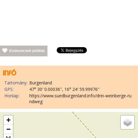
Kedvencnek jelölöm
Tartomány:
Burgenland
GPS:
47° 30′ 0.00036″, 16° 24′ 59.99976″
Honlap:
https://www.suedburgenland.info/drei-weinberge-ru
ndweg
+
−