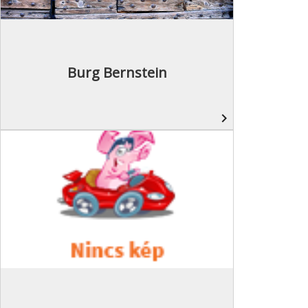
Burg Bernstein
navigate_next