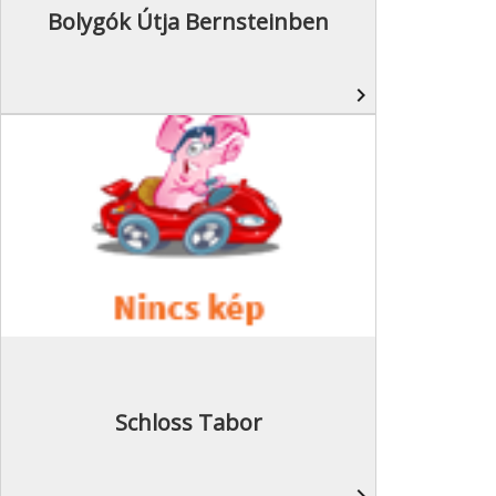
Bolygók Útja Bernsteinben
navigate_next
Schloss Tabor