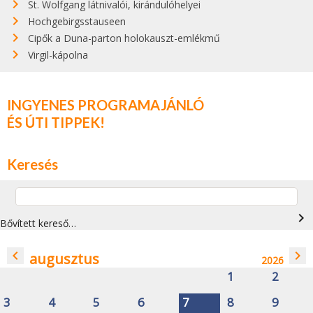
St. Wolfgang látnivalói, kirándulóhelyei
Hochgebirgsstauseen
Cipők a Duna-parton holokauszt-emlékmű
Virgil-kápolna
INGYENES PROGRAMAJÁNLÓ
ÉS ÚTI TIPPEK!
Keresés
navigate_next
Bővített kereső…
navigate_before
navigate_next
augusztus
2026
1
2
3
4
5
6
7
8
9