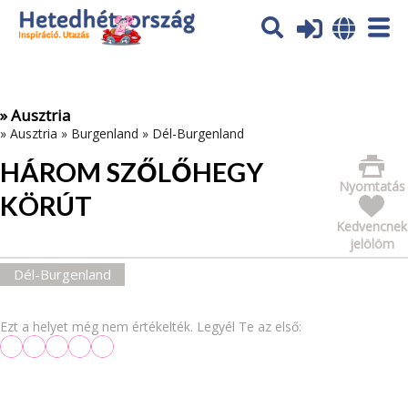
Az oldal sütiket (cookies) használ. További tájékoztatás itt:
Adatvédelmi tájékoztató
Ok
» Ausztria
»
Ausztria
»
Burgenland
»
Dél-Burgenland
HÁROM SZŐLŐHEGY
Nyomtatás
KÖRÚT
Kedvencnek
jelölöm
Dél-Burgenland
Ezt a helyet még nem értékelték. Legyél Te az első: