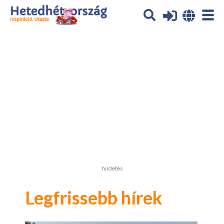
Az oldal sütiket (cookies) használ. További tájékoztatás itt:
Adatvédelmi tájékoztató
Ok
hirdetés
Legfrissebb hírek