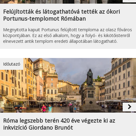
Felújították és látogathatóvá tették az ókori
Portunus-templomot Rómában
Megnyitotta kapuit Portunus felújított temploma az olasz főváros
központjában. Ez az első alkalom, hogy a folyó- és kikötőistenről
elnevezett antik templom eredeti állapotában látogatható.
Időutazó
navigate_next
Róma legszebb terén 420 éve végezte ki az
inkvizíció Giordano Brunót