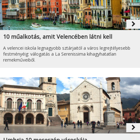
navigate_next
10 műalkotás, amit Velencében látni kell
A velencei iskola legnagyobb sztárjaitól a város legrejtélyesebb
festményéig: válogatás a La Serenissima kihagyhatatlan
remekműveiből.
navigate_next
Umbria 10 meseszép városkája