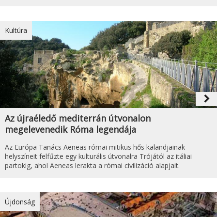
Kultúra
navigate_next
Az újraéledő mediterrán útvonalon
megelevenedik Róma legendája
Az Európa Tanács Aeneas római mitikus hős kalandjainak
helyszíneit felfűzte egy kulturális útvonalra Trójától az itáliai
partokig, ahol Aeneas lerakta a római civilizáció alapjait.
Újdonság