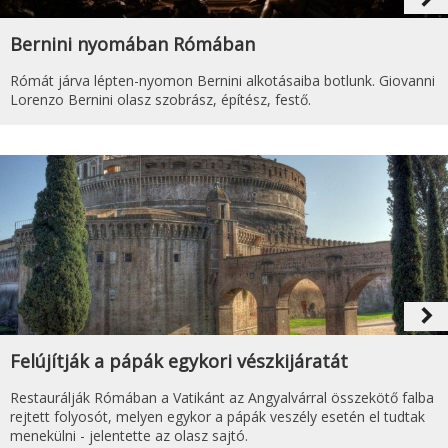
Bernini nyomában Rómában
Rómát járva lépten-nyomon Bernini alkotásaiba botlunk. Giovanni
Lorenzo Bernini olasz szobrász, építész, festő.
navigate_next
Felújítják a pápák egykori vészkijáratát
Restaurálják Rómában a Vatikánt az Angyalvárral összekötő falba
rejtett folyosót, melyen egykor a pápák veszély esetén el tudtak
menekülni - jelentette az olasz sajtó.