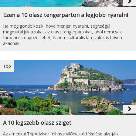
navigate_next
Ezen a 10 olasz tengerparton a legjobb nyaralni
Ha még gondolkozik, hova menjen nyaralni, segítségül
megmutatjuk azokat az olasz tengerpartokat, ahol nemcsak
fürödni és napozni lehet, hanem kulturális látnivalók is bőven
akadnak.
Top
navigate_next
A 10 legszebb olasz sziget
Az amerikai TripAdvisor felhasználóinak értékelése alapján