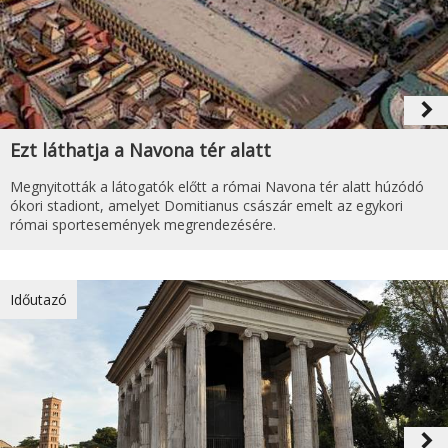
navigate_next
Ezt láthatja a Navona tér alatt
Megnyitották a látogatók előtt a római Navona tér alatt húzódó
ókori stadiont, amelyet Domitianus császár emelt az egykori
római sportesemények megrendezésére.
Időutazó
navigate_next