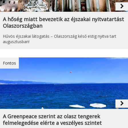
navigate_next
A hőség miatt bevezetik az éjszakai nyitvatartást
Olaszországban
Hűvös éjszakai látogatás – Olaszország késő estig nyitva tart
augusztusban!
Fontos
navigate_next
A Greenpeace szerint az olasz tengerek
felmelegedése elérte a veszélyes szintet