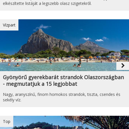
elkészítette listáját a legszebb olasz szigetekről.
Vízpart
navigate_next
Gyönyörű gyerekbarát strandok Olaszországban
- megmutatjuk a 15 legjobbat
Nagy, aranyszínű, finom homokos strandok, tiszta, csendes és
sekély víz.
Top