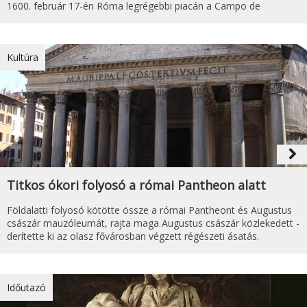
1600. február 17-én Róma legrégebbi piacán a Campo de
Kultúra
navigate_next
Titkos ókori folyosó a római Pantheon alatt
Földalatti folyosó kötötte össze a római Pantheont és Augustus
császár mauzóleumát, rajta maga Augustus császár közlekedett -
derítette ki az olasz fővárosban végzett régészeti ásatás.
Időutazó