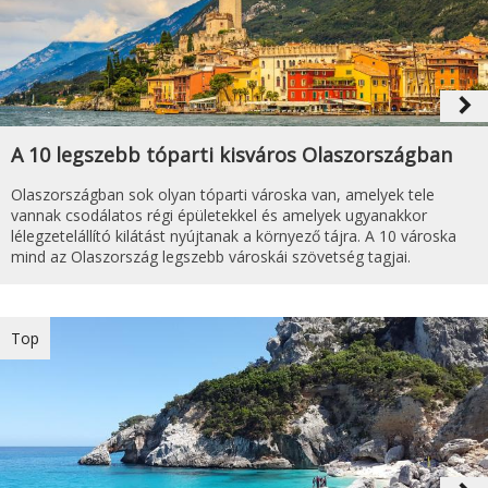
navigate_next
A 10 legszebb tóparti kisváros Olaszországban
Olaszországban sok olyan tóparti városka van, amelyek tele
vannak csodálatos régi épületekkel és amelyek ugyanakkor
lélegzetelállító kilátást nyújtanak a környező tájra. A 10 városka
mind az Olaszország legszebb városkái szövetség tagjai.
Top