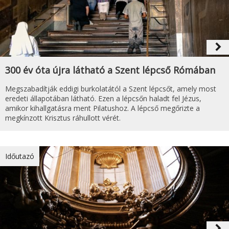
navigate_next
300 év óta újra látható a Szent lépcső Rómában
Megszabadítják eddigi burkolatától a Szent lépcsőt, amely most
eredeti állapotában látható. Ezen a lépcsőn haladt fel Jézus,
amikor kihallgatásra ment Pilatushoz. A lépcső megőrizte a
megkínzott Krisztus ráhullott vérét.
Időutazó
navigate_next