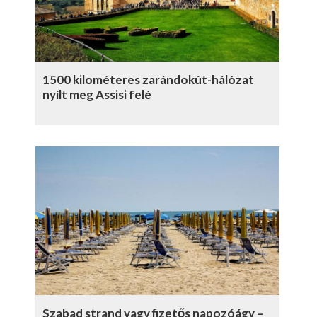
1500 kilométeres zarándokút-hálózat
nyílt meg Assisi felé
Szabad strand vagy fizetős napozóágy –