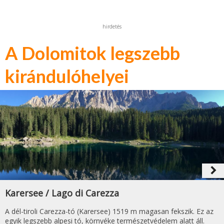
hirdetés
A Dolomitok legszebb
kirándulóhelyei
navigate_next
Karersee / Lago di Carezza
A dél-tiroli Carezza-tó (Karersee) 1519 m magasan fekszik. Ez az
egyik legszebb alpesi tó, környéke természetvédelem alatt áll.