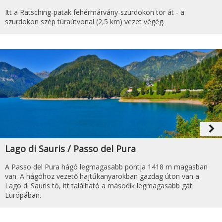
Itt a Ratsching-patak fehérmárvány-szurdokon tör át - a
szurdokon szép túraútvonal (2,5 km) vezet végég.
navigate_next
Lago di Sauris / Passo del Pura
A Passo del Pura hágó legmagasabb pontja 1418 m magasban
van. A hágóhoz vezető hajtűkanyarokban gazdag úton van a
Lago di Sauris tó, itt található a második legmagasabb gát
Európában.