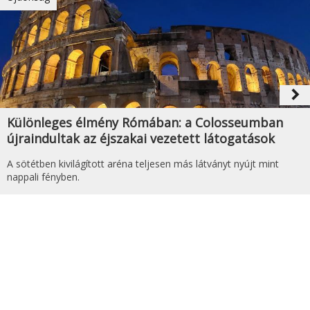
navigate_next
Különleges élmény Rómában: a Colosseumban
újraindultak az éjszakai vezetett látogatások
A sötétben kivilágított aréna teljesen más látványt nyújt mint
nappali fényben.