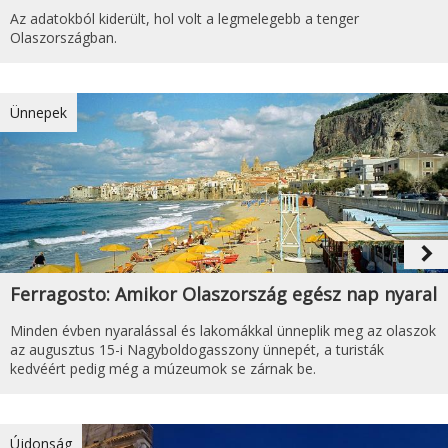
Az adatokból kiderült, hol volt a legmelegebb a tenger
Olaszországban.
Ünnepek
navigate_next
Ferragosto: Amikor Olaszország egész nap nyaral
Minden évben nyaralással és lakomákkal ünneplik meg az olaszok
az augusztus 15-i Nagyboldogasszony ünnepét, a turisták
kedvéért pedig még a múzeumok se zárnak be.
Újdonság