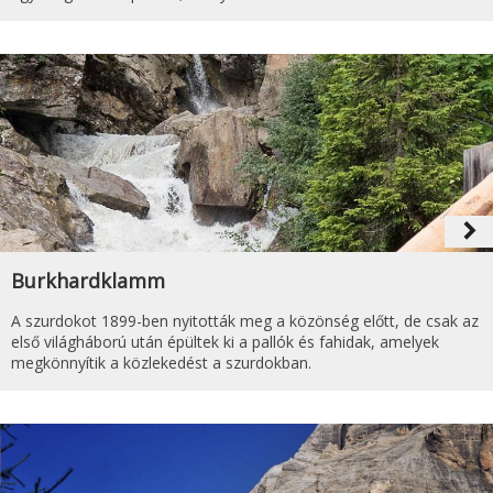
navigate_next
Burkhardklamm
A szurdokot 1899-ben nyitották meg a közönség előtt, de csak az
első világháború után épültek ki a pallók és fahidak, amelyek
megkönnyítik a közlekedést a szurdokban.