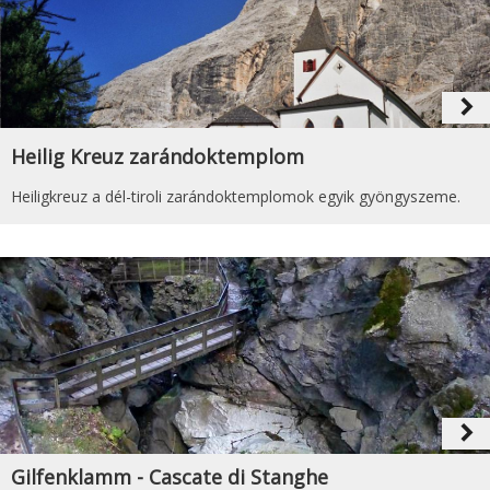
navigate_next
Heilig Kreuz zarándoktemplom
Heiligkreuz a dél-tiroli zarándoktemplomok egyik gyöngyszeme.
navigate_next
Gilfenklamm - Cascate di Stanghe