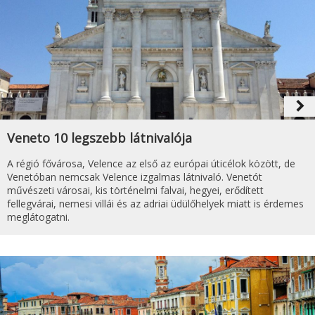
navigate_next
Veneto 10 legszebb látnivalója
A régió fővárosa, Velence az első az európai úticélok között, de
Venetóban nemcsak Velence izgalmas látnivaló. Venetót
művészeti városai, kis történelmi falvai, hegyei, erődített
fellegvárai, nemesi villái és az adriai üdülőhelyek miatt is érdemes
meglátogatni.