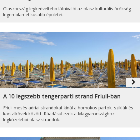
Olaszország legkedveltebb látnivalói az olasz kulturális örökség
legemblametikusabb épületei.
navigate_next
A 10 legszebb tengerparti strand Friuli-ban
Friuli mesés adriai strandokat kínál a homokos partok, sziklák és
karsztkövek között. Ráadásul ezek a Magyarországhoz
legközelebbi olasz strandok.