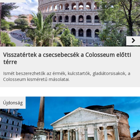
navigate_next
Visszatértek a csecsebecsék a Colosseum előtti
térre
Ismét beszerezhetők az érmék, kulcstartók, gladiátorsisakok, a
Colosseum kisméretű másolatai.
Újdonság