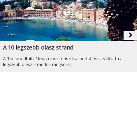
navigate_next
A 10 legszebb olasz strand
A Turismo Italia News olasz turisztikai portál összeállította a
legszebb olasz strandok rangsorát.