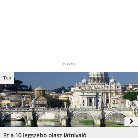
hirdetés
Top
navigate_next
Ez a 10 legszebb olasz látnivaló