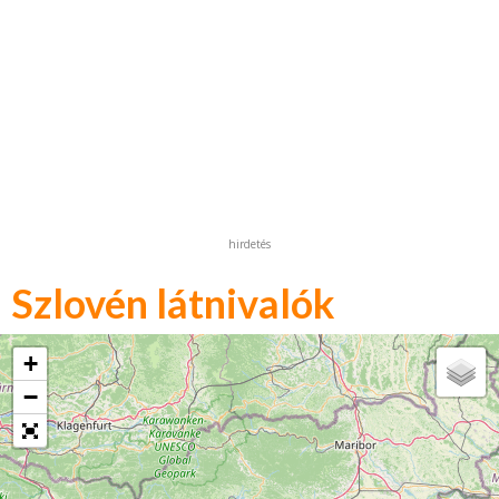
hirdetés
Szlovén látnivalók
+
−