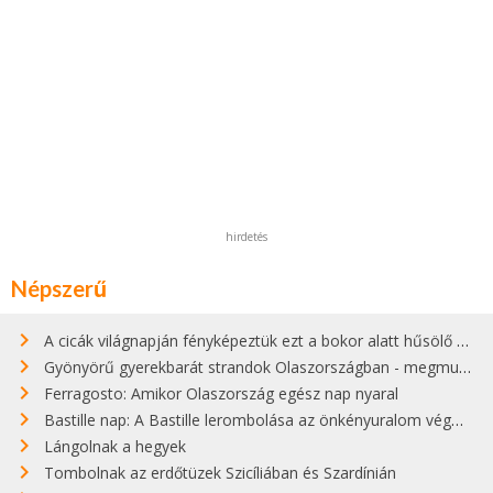
hirdetés
Népszerű
A cicák világnapján fényképeztük ezt a bokor alatt hűsölő cicát Kisorosziban
Gyönyörű gyerekbarát strandok Olaszországban - megmutatjuk a 15 legjobbat
Ferragosto: Amikor Olaszország egész nap nyaral
Bastille nap: A Bastille lerombolása az önkényuralom végét jelentette
Lángolnak a hegyek
Tombolnak az erdőtüzek Szicíliában és Szardínián