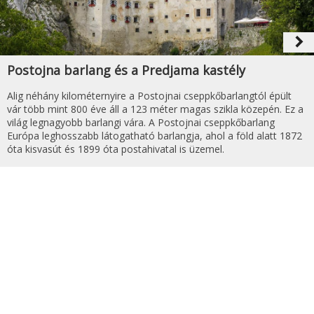
navigate_next
Postojna barlang és a Predjama kastély
Alig néhány kilométernyire a Postojnai cseppkőbarlangtól épült
vár több mint 800 éve áll a 123 méter magas szikla közepén. Ez a
világ legnagyobb barlangi vára. A Postojnai cseppkőbarlang
Európa leghosszabb látogatható barlangja, ahol a föld alatt 1872
óta kisvasút és 1899 óta postahivatal is üzemel.