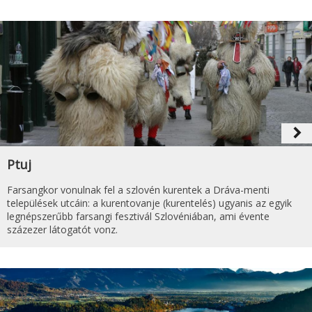
navigate_next
Ptuj
Farsangkor vonulnak fel a szlovén kurentek a Dráva-menti
települések utcáin: a kurentovanje (kurentelés) ugyanis az egyik
legnépszerűbb farsangi fesztivál Szlovéniában, ami évente
százezer látogatót vonz.