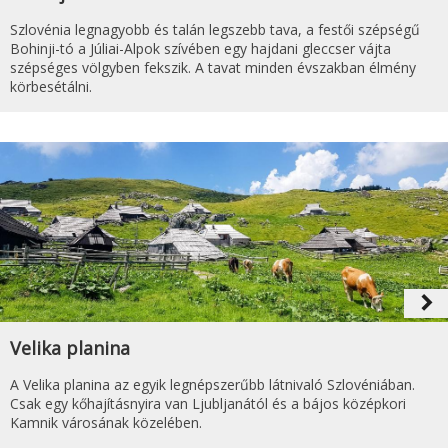
Szlovénia legnagyobb és talán legszebb tava, a festői szépségű
Bohinji-tó a Júliai-Alpok szívében egy hajdani gleccser vájta
szépséges völgyben fekszik. A tavat minden évszakban élmény
körbesétálni.
navigate_next
Velika planina
A Velika planina az egyik legnépszerűbb látnivaló Szlovéniában.
Csak egy kőhajításnyira van Ljubljanától és a bájos középkori
Kamnik városának közelében.