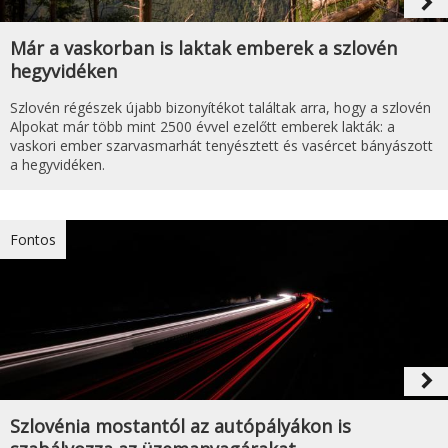
navigate_next
Már a vaskorban is laktak emberek a szlovén
hegyvidéken
Szlovén régészek újabb bizonyítékot találtak arra, hogy a szlovén
Alpokat már több mint 2500 évvel ezelőtt emberek lakták: a
vaskori ember szarvasmarhát tenyésztett és vasércet bányászott
a hegyvidéken.
Fontos
navigate_next
Szlovénia mostantól az autópályákon is