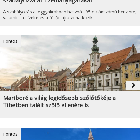
szabályozza az üzemanyagárakat
A szabályozás a leggyakrabban használt 95 oktánszámú benzinre,
valamint a dízelre és a fűtőolajra vonatkozik.
Fontos
navigate_next
Mariboré a világ legidősebb szőlőtőkéje a
Tibetben talált szőlő ellenére is
Fontos