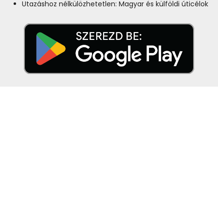
Utazáshoz nélkülözhetetlen: Magyar és külföldi úticélok