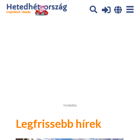
Az oldal sütiket (cookies) használ. További tájékoztatás itt:
Adatvédelmi tájékoztató
Ok
hirdetés
Legfrissebb hírek