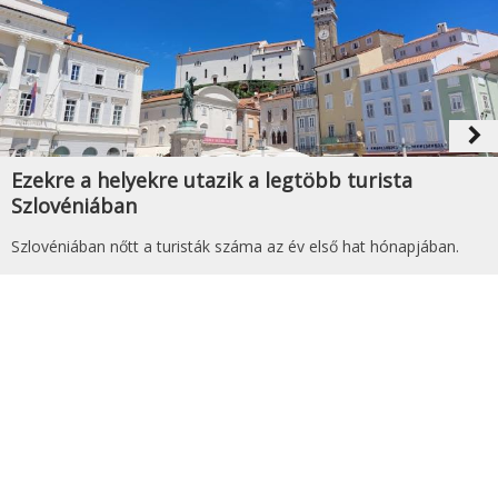
navigate_next
Ezekre a helyekre utazik a legtöbb turista
Szlovéniában
Szlovéniában nőtt a turisták száma az év első hat hónapjában.