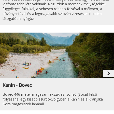
legfontosabb látnivalóinak. A szurdok a meredek mélységekkel,
függőleges falakkal, a sebesen rohanó folyóval a mélyben, a
növényzetével és a legmagasabb szlovén vízeséssel minden
látogatót lenyűgöz.
navigate_next
Kanin - Bovec
Bovec 446 méter magasan fekszik az Isonzó (Soca) felső
folyásánál egy kisebb szurdokvölgyben a Kanin és a Kranjska
Gora magaslatok lábánál.