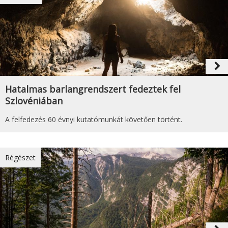
navigate_next
Hatalmas barlangrendszert fedeztek fel
Szlovéniában
A felfedezés 60 évnyi kutatómunkát követően történt.
Régészet