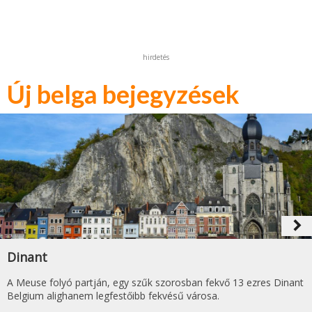
hirdetés
Új belga bejegyzések
navigate_next
Dinant
A Meuse folyó partján, egy szűk szorosban fekvő 13 ezres Dinant
Belgium alighanem legfestőibb fekvésű városa.