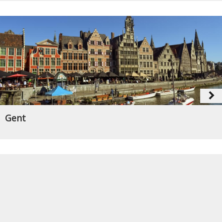
navigate_next
Gent