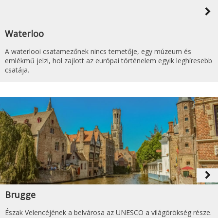
navigate_next
Waterloo
A waterlooi csatamezőnek nincs temetője, egy múzeum és
emlékmű jelzi, hol zajlott az európai történelem egyik leghíresebb
csatája.
navigate_next
Brugge
Észak Velencéjének a belvárosa az UNESCO a világörökség része.