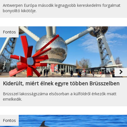
Antwerpen Európa második legnagyobb kereskedelmi forgalmat
bonyolító kikötője.
Fontos
navigate_next
Kiderült, miért élnek egyre többen Brüsszelben
Brüsszel lakosságszáma elsősorban a külföldről érkezők miatt
emelkedik.
Fontos