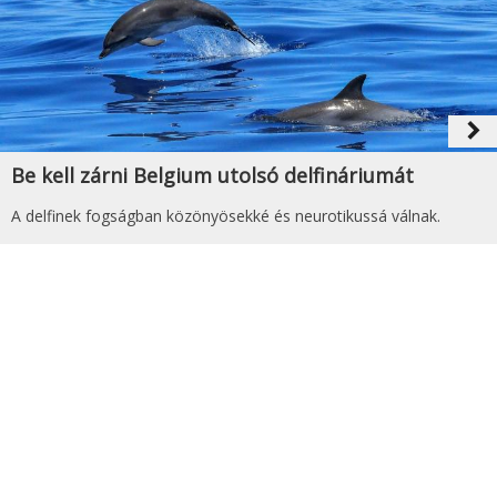
navigate_next
Be kell zárni Belgium utolsó delfináriumát
A delfinek fogságban közönyösekké és neurotikussá válnak.