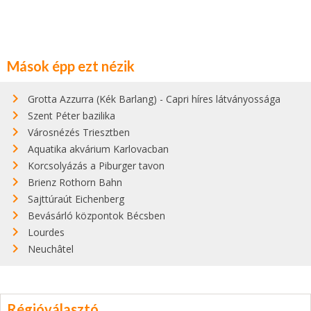
Mások épp ezt nézik
Grotta Azzurra (Kék Barlang) - Capri híres látványossága
Szent Péter bazilika
Városnézés Triesztben
Aquatika akvárium Karlovacban
Korcsolyázás a Piburger tavon
Brienz Rothorn Bahn
Sajttúraút Eichenberg
Bevásárló központok Bécsben
Lourdes
Neuchâtel
Régióválasztó