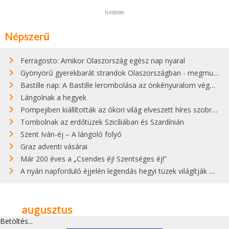
hirdetés
Népszerű
Ferragosto: Amikor Olaszország egész nap nyaral
Gyönyörű gyerekbarát strandok Olaszországban - megmutatjuk a 15 legjobbat
Bastille nap: A Bastille lerombolása az önkényuralom végét jelentette
Lángolnak a hegyek
Pompejiben kiállították az ókori világ elveszett híres szobrának másolatát
Tombolnak az erdőtüzek Szicíliában és Szardínián
Szent Iván-éj – A lángoló folyó
Graz adventi vásárai
Már 200 éves a „Csendes éj! Szentséges éj!”
A nyári napforduló éjjelén legendás hegyi tüzek világítják meg Zugspitzét
augusztus
Betöltés...