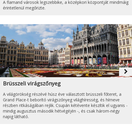
A flamand városok legszebbike, a középkori központját mindmáig
érintetlenül megőrizte.
navigate_next
Brüsszeli virágszőnyeg
A világörökség részévé húsz éve választott brüsszeli főteret, a
Grand Place-t beborító virágszőnyeg világhíresség, és hírneve
részben ritkáságában rejlik. Csupán kétévente készítik el ugyanis -
mindig augusztus második hétvégéjén -, és csak három-négy
napig látható.