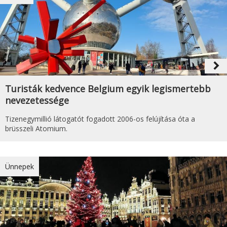
navigate_next
Turisták kedvence Belgium egyik legismertebb
nevezetessége
Tizenegymillió látogatót fogadott 2006-os felújítása óta a
brüsszeli Atomium.
Ünnepek