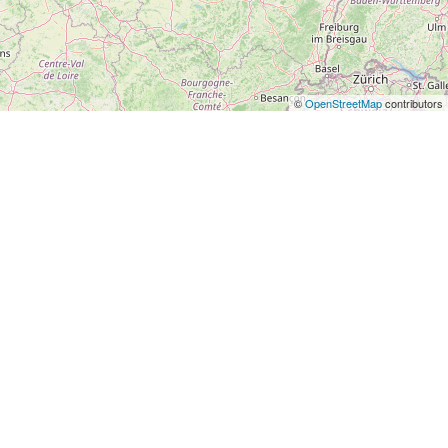
©
OpenStreetMap
contributors