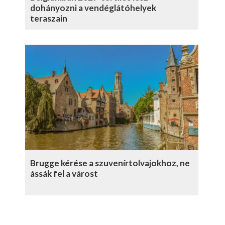
dohányozni a vendéglátóhelyek
teraszain
Brugge kérése a szuvenírtolvajokhoz, ne
ássák fel a várost