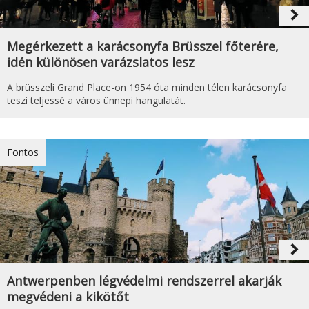
navigate_next
Megérkezett a karácsonyfa Brüsszel főterére,
idén különösen varázslatos lesz
A brüsszeli Grand Place-on 1954 óta minden télen karácsonyfa
teszi teljessé a város ünnepi hangulatát.
Fontos
navigate_next
Antwerpenben légvédelmi rendszerrel akarják
megvédeni a kikötőt