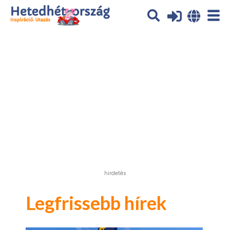
Az oldal sütiket (cookies) használ. További tájékoztatás itt:
Adatvédelmi tájékoztató
Ok
hirdetés
Legfrissebb hírek