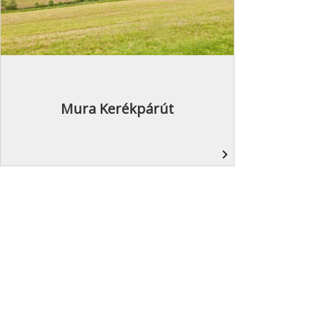
Mura Kerékpárút
navigate_next