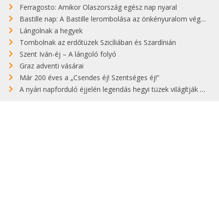
Ferragosto: Amikor Olaszország egész nap nyaral
Bastille nap: A Bastille lerombolása az önkényuralom végét jelentette
Lángolnak a hegyek
Tombolnak az erdőtüzek Szicíliában és Szardínián
Szent Iván-éj – A lángoló folyó
Graz adventi vásárai
Már 200 éves a „Csendes éj! Szentséges éj!”
A nyári napforduló éjjelén legendás hegyi tüzek világítják meg Zugspitzét