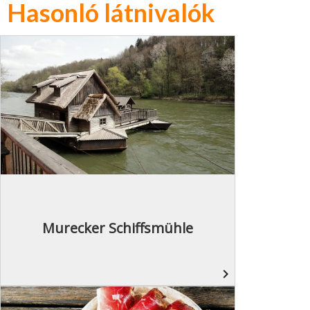
Hasonló látnivalók
Murecker Schiffsmühle
navigate_next