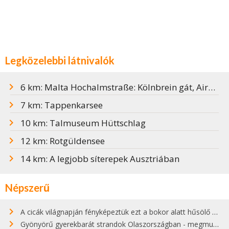
Legközelebbi látnivalók
6 km: Malta Hochalmstraße: Kölnbrein gát, Airwalk kilátó
7 km: Tappenkarsee
10 km: Talmuseum Hüttschlag
12 km: Rotgüldensee
14 km: A legjobb síterepek Ausztriában
Népszerű
A cicák világnapján fényképeztük ezt a bokor alatt hűsölő cicát Kisorosziban
Gyönyörű gyerekbarát strandok Olaszországban - megmutatjuk a 15 legjobbat