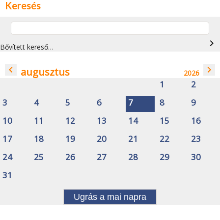
Keresés
navigate_next
Bővített kereső…
navigate_before
navigate_next
augusztus
2026
1
2
3
4
5
6
7
8
9
10
11
12
13
14
15
16
17
18
19
20
21
22
23
24
25
26
27
28
29
30
31
Ugrás a mai napra