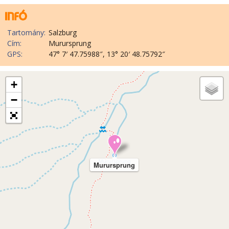
Tartomány:
Salzburg
Cím:
Murursprung
GPS:
47° 7′ 47.75988″, 13° 20′ 48.75792″
+
−
Murursprung