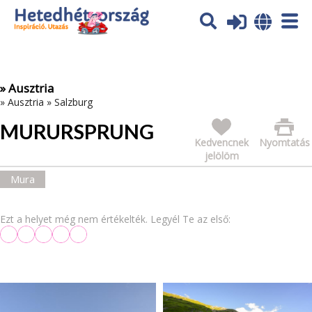
Az oldal sütiket (cookies) használ. További tájékoztatás itt:
Adatvédelmi tájékoztató
Ok
» Ausztria
»
Ausztria
»
Salzburg
MURURSPRUNG
Kedvencnek
Nyomtatás
jelölöm
Mura
Ezt a helyet még nem értékelték. Legyél Te az első: