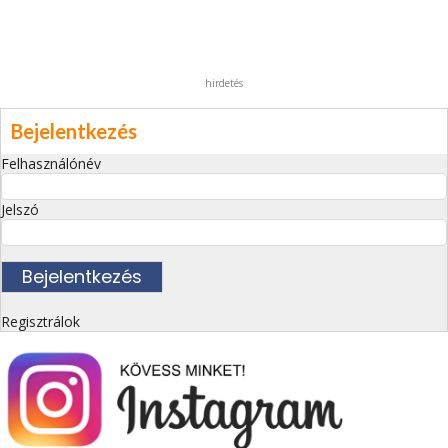
hirdetés
Bejelentkezés
Felhasználónév
Jelszó
Regisztrálok