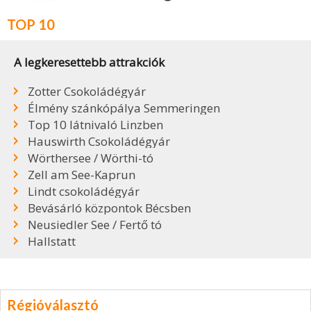
TOP 10
A legkeresettebb attrakciók
Zotter Csokoládégyár
Élmény szánkópálya Semmeringen
Top 10 látnivaló Linzben
Hauswirth Csokoládégyár
Wörthersee / Wörthi-tó
Zell am See-Kaprun
Lindt csokoládégyár
Bevásárló központok Bécsben
Neusiedler See / Fertő tó
Hallstatt
Régióválasztó