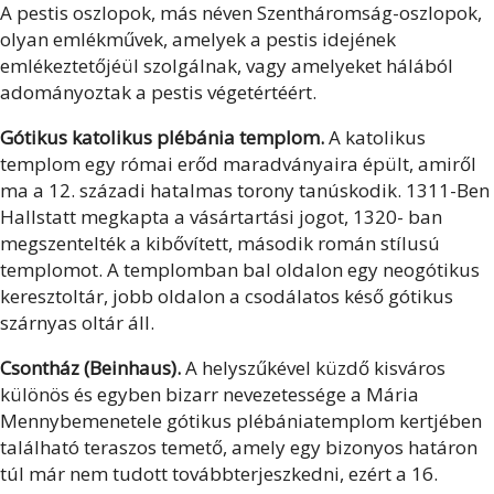
A pestis oszlopok, más néven Szentháromság-oszlopok,
olyan emlékművek, amelyek a pestis idejének
emlékeztetőjéül szolgálnak, vagy amelyeket hálából
adományoztak a pestis végetértéért.
Gótikus katolikus plébánia templom.
A katolikus
templom egy római erőd maradványaira épült, amiről
ma a 12. századi hatalmas torony tanúskodik. 1311-Ben
Hallstatt megkapta a vásártartási jogot, 1320- ban
megszentelték a kibővített, második román stílusú
templomot. A templomban bal oldalon egy neogótikus
keresztoltár, jobb oldalon a csodálatos késő gótikus
szárnyas oltár áll.
Csontház (Beinhaus).
A helyszűkével küzdő kisváros
különös és egyben bizarr nevezetessége a Mária
Mennybemenetele gótikus plébániatemplom kertjében
található teraszos temető, amely egy bizonyos határon
túl már nem tudott továbbterjeszkedni, ezért a 16.