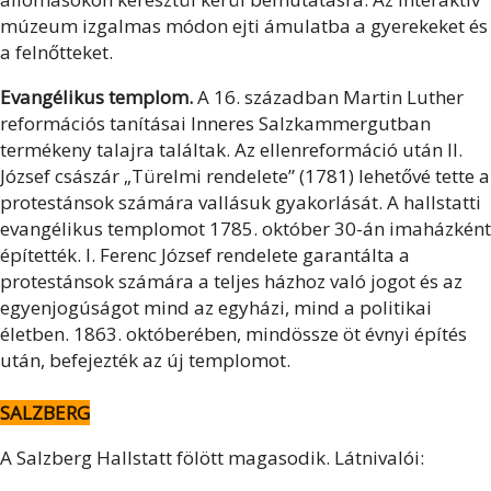
múzeum izgalmas módon ejti ámulatba a gyerekeket és
a felnőtteket.
Evangélikus templom.
A 16. században Martin Luther
reformációs tanításai Inneres Salzkammergutban
termékeny talajra találtak. Az ellenreformáció után II.
József császár „Türelmi rendelete” (1781) lehetővé tette a
protestánsok számára vallásuk gyakorlását. A hallstatti
evangélikus templomot 1785. október 30-án imaházként
építették. I. Ferenc József rendelete garantálta a
protestánsok számára a teljes házhoz való jogot és az
egyenjogúságot mind az egyházi, mind a politikai
életben. 1863. októberében, mindössze öt évnyi építés
után, befejezték az új templomot.
SALZBERG
A Salzberg Hallstatt fölött magasodik. Látnivalói: