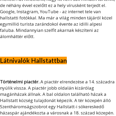
de néhány évvel ezelőtt ez a hely vírusként terjedt el.
Google, Instagram, YouTube - az internet tele van
hallstatti fotókkal. Ma már a világ minden tájáról közel
egymillió turista zarándokol évente az idilli alpesi
faluba. Mindannyian szelfit akarnak készíteni az
álomháttér előtt.
Látnivalók Hallstattban
Történelmi piactér.
A piactér elrendezése a 14. századra
nyúlik vissza. A piactér jobb oldalán kizárólag
magánházak állnak. A bal oldalon található házak a
Hallstatt község tulajdonát képezik. A tér közepén álló
Szentháromságszobrot egy Hallstatt-i sókereskedő
házaspár ajándékozta a városnak a 18. század közepén.