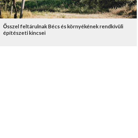
Ősszel feltárulnak Bécs és környékének rendkívüli
építészeti kincsei