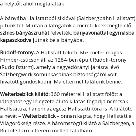
a helytől, ahol megtalálták.
A bányába Hallstattból siklóval (Salzbergbahn Hallstatt)
jutunk fel. Miután a látogatók a méretüknek megfelelő
színes bányászruhát
felvették,
bányavonattal egymásba
kapaszkodva
jutnak be a bányába.
Rudolf-torony.
A Hallstatt fölötti, 863 méter magas
Himber-csúcson áll az 1284-ben épült Rudolf-torony
(Rudolfsturm), amely a negyedórányi járásra lévő
Salzbergwerk sómunkásainak biztonságáról volt
hivatott gondoskodni. Ma éttermet találunk benne.
Welterbeblick kilátó:
360 méterrel Hallstatt fölött a
látogatót egy lélegzetelállító kilátás fogadja nemcsak
Hallstattra, hanem az egész Hallstatti-tóra is. A kilátótó
a nevét –
Welterbeblick
– onnan kapta, hogy Hallstatt a
Világörökség része. A háromszögű kilátó a Salzbergen, a
Rudolfsturm étterem mellett található.