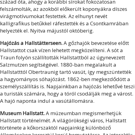
század óta, ahogy a korábbi sírokat fokozatosan
felszámolták, az azokból előkerült koponyákra díszes
virágmotívumokat festettek. Az elhunyt nevét
kalligrafikus betűkkel ráfestették és a Csontkamrában
helyezték el. Nyitva májustól októberig.
Hajózás a Hallstätterseen.
A gőzhajók bevezetése előtt
Hallstattot csak vízen lehetett megközelíteni. A sót a
Traun folyón szállították Hallstattból az úgynevezett
Salzmutzen segítségével. 1880-ban megalakult a
Hallstatttól Obertraunig tartó vasút, így megszüntették
a hagyományos sóhajózást. 1862-ben megkezdődött a
személyszállítás is. Napjainkban a hajózás lehetővé teszi
a turisták számára, hogy a tóról csodálják meg a várost.
A hajó naponta indul a vasútállomásra.
Museum Hallstatt.
A múzeumban megismerhetjük
Hallstatt történelmét. A világörökségi város, Hallstatt
története a kőkorszaktól napjainkig különböző
állomásokon keresztül kerül bemutatásra. Az interaktív