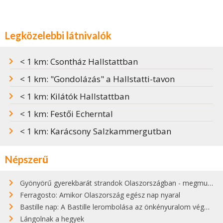
Legközelebbi látnivalók
< 1 km: Csontház Hallstattban
< 1 km: "Gondolázás" a Hallstatti-tavon
< 1 km: Kilátók Hallstattban
< 1 km: Festői Echerntal
< 1 km: Karácsony Salzkammergutban
Népszerű
Gyönyörű gyerekbarát strandok Olaszországban - megmutatjuk a 15 legjobbat
Ferragosto: Amikor Olaszország egész nap nyaral
Bastille nap: A Bastille lerombolása az önkényuralom végét jelentette
Lángolnak a hegyek