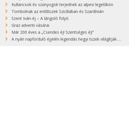
Kullancsok és szúnyogok terjednek az alpesi legelőkön
Tombolnak az erdőtüzek Szicíliában és Szardínián
Szent Iván-éj – A lángoló folyó
Graz adventi vásárai
Már 200 éves a „Csendes éj! Szentséges éj!”
A nyári napforduló éjjelén legendás hegyi tüzek világítják meg Zugspitzét