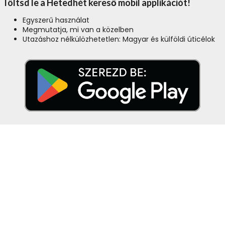
Töltsd le a Hetedhét kereső mobil applikációt!
Egyszerű használat
Megmutatja, mi van a közelben
Utazáshoz nélkülözhetetlen: Magyar és külföldi úticélok