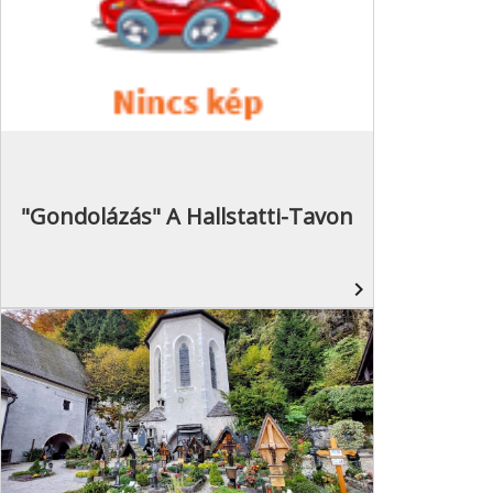
"Gondolázás" A Hallstatti-Tavon
navigate_next