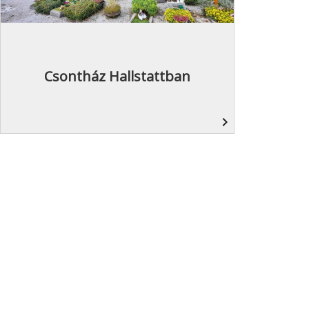
Csontház Hallstattban
navigate_next