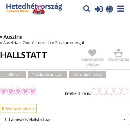
Az oldal sütiket (cookies) használ. További tájékoztatás itt:
Adatvédelmi tájékoztató
Ok
» Ausztria
»
Ausztria
»
Oberösterreich
»
Salzkammergut
HALLSTATT
Kedvencnek
Nyomtatás
jelölöm
Hallstatt
Salzkammergut
Városkalauzok
Értékeld Te is:
Következő oldal »
1. Látnivalók Hallstattban