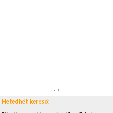
hirdetés
Hetedhét kereső: