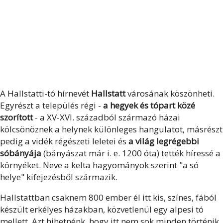
A Hallstatti-tó hírnevét
Hallstatt
városának köszönheti.
Egyrészt a település régi -
a hegyek és tópart közé
szorított
- a XV-XVI. századból származó házai
kölcsönöznek a helynek különleges hangulatot, másrészt
pedig a vidék régészeti leletei és
a világ legrégebbi
sóbányája
(bányászat már i. e. 1200 óta) tették híressé a
környéket. Neve a kelta hagyományok szerint "a só
helye" kifejezésből származik.
Hallstattban csaknem 800 ember él itt kis, színes, fából
készült erkélyes házakban, közvetlenül egy alpesi tó
mellett. Azt hihetnénk, hogy itt nem sok minden történik,