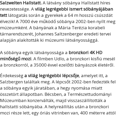
Salzwelten Hallstatt.
A látvány sóbánya Hallstatt híres
nevezetessége. A
világ legrégebbi ismert sóbányájában
tett
látogatás során a gyerekek a 64 m hosszú csúszdát
élvezik! A 7000 éve működő sóbánya 2002-ben nyílt meg
múzeumként. A bányának a Mária Terézia korabeli
tárnarendszerét, Johannes Saltzenberger eredeti tervei
alapján alakították ki múzeumi látványossággá.
A sóbánya egyik látványossága a
bronzkori 4K HD
minőségű mozi
. A filmben Udlo, a bronzkori kisfiú mesél
a bronzkorról, a 35000 évvel ezelőtti bányászok életéről.
Érdekesség
a világ legrégebbi lépcsője
, amelyet itt, a
Salzbergen találtak meg. A lépcsőt 2002-ben fedezték fel
a sóbánya egyik járatában, a hegy nyomása miatt
összetört állapotban. Bécsben, a Természettudományi
Múzeumban konzerválták, majd visszaszállították a
hallstatti sóbányába. A helyreállítás után a bronzkori
mozi része lett, egy óriás vitrinben van, 400 méterre attól