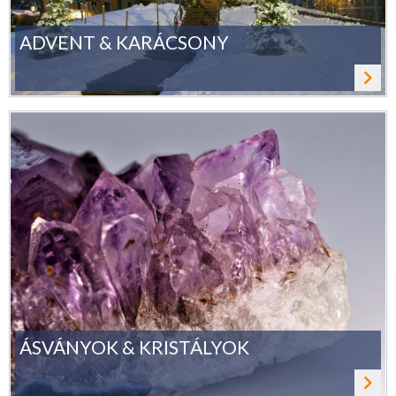
ADVENT & KARÁCSONY
navigate_next
Tovább
ÁSVÁNYOK & KRISTÁLYOK
navigate_next