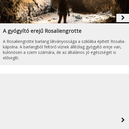
navigate_next
A gyógyító erejű Rosaliengrotte
A Rosaliengrotte barlang látványossága a sziklába épített Rosalia-
kápolna. A barlangból feltörő víznek állítólag gyógyító ereje van,
különösen a szem számára, de az általános jó egészséget is
elősegíti.
navigate_next