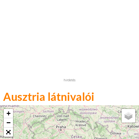
hirdetés
Ausztria látnivalói
+
−