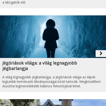
a látogatók elé.
navigate_next
Jégóriások világa: a világ legnagyobb
jégbarlangja
A világ legnagyobb jégbarlangja, a Jégóriások világa az Alpok
legszebb természeti látványosságai közé tartozik. Megközelíteni
Ausztria legmeredekebb kabinos felvonójával lehet.