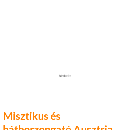
hirdetés
Misztikus és
hátborzongató Ausztria