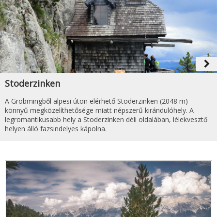
navigate_next
Stoderzinken
A Gröbmingből alpesi úton elérhető Stoderzinken (2048 m)
könnyű megközelíthetősége miatt népszerű kirándulóhely. A
legromantikusabb hely a Stoderzinken déli oldalában, lélekvesztő
helyen álló fazsindelyes kápolna.
Tovább