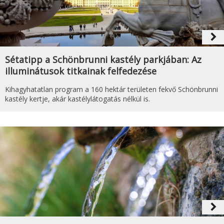
navigate_next
Sétatipp a Schönbrunni kastély parkjában: Az
illuminátusok titkainak felfedezése
Kihagyhatatlan program a 160 hektár területen fekvő Schönbrunni
kastély kertje, akár kastélylátogatás nélkül is.
navigate_next