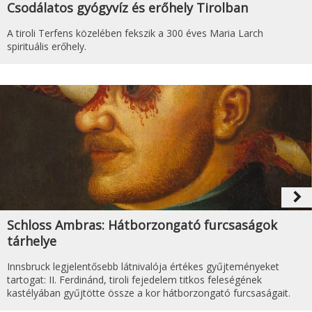
Csodálatos gyógyvíz és erőhely Tirolban
A tiroli Terfens közelében fekszik a 300 éves Maria Larch
spirituális erőhely.
navigate_next
Schloss Ambras: Hátborzongató furcsaságok
tárhelye
Innsbruck legjelentősebb látnivalója értékes gyűjteményeket
tartogat: II. Ferdinánd, tiroli fejedelem titkos feleségének
kastélyában gyűjtötte össze a kor hátborzongató furcsaságait.