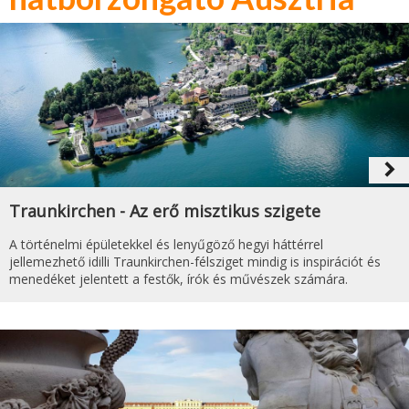
navigate_next
Traunkirchen - Az erő misztikus szigete
A történelmi épületekkel és lenyűgöző hegyi háttérrel
jellemezhető idilli Traunkirchen-félsziget mindig is inspirációt és
menedéket jelentett a festők, írók és művészek számára.