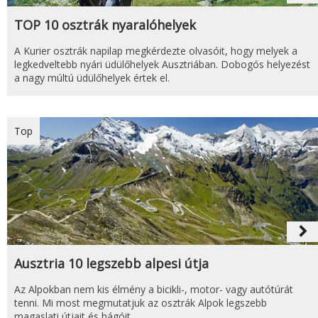
TOP 10 osztrák nyaralóhelyek
A Kurier osztrák napilap megkérdezte olvasóit, hogy melyek a
legkedveltebb nyári üdülőhelyek Ausztriában. Dobogós helyezést
a nagy múltú üdülőhelyek értek el.
Top
navigate_next
Ausztria 10 legszebb alpesi útja
Az Alpokban nem kis élmény a bicikli-, motor- vagy autótúrát
tenni. Mi most megmutatjuk az osztrák Alpok legszebb
magaslati útjait és hágóit.