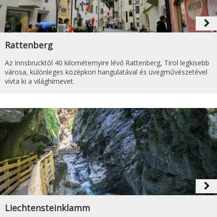
navigate_next
Rattenberg
Az Innsbrucktól 40 kilométernyire lévő Rattenberg, Tirol legkisebb
városa, különleges középkori hangulatával és üvegművészetével
vívta ki a világhírnevet.
navigate_next
Liechtensteinklamm