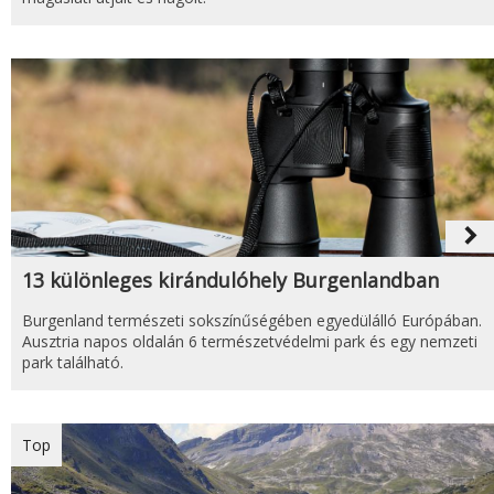
navigate_next
13 különleges kirándulóhely Burgenlandban
Burgenland természeti sokszínűségében egyedülálló Európában.
Ausztria napos oldalán 6 természetvédelmi park és egy nemzeti
park található.
Top