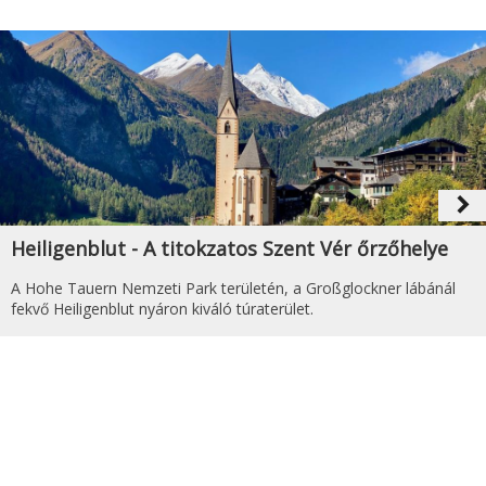
navigate_next
Heiligenblut - A titokzatos Szent Vér őrzőhelye
A Hohe Tauern Nemzeti Park területén, a Großglockner lábánál
fekvő Heiligenblut nyáron kiváló túraterület.