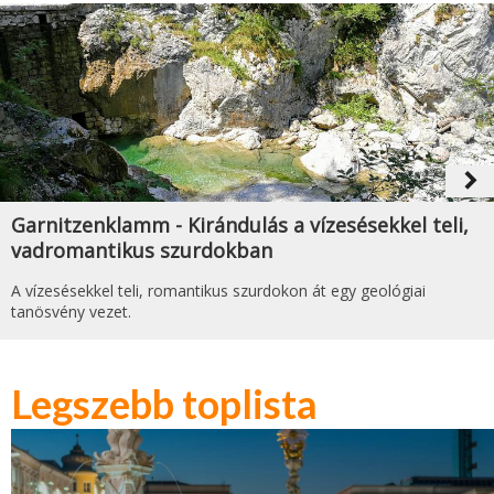
navigate_next
Garnitzenklamm - Kirándulás a vízesésekkel teli,
vadromantikus szurdokban
A vízesésekkel teli, romantikus szurdokon át egy geológiai
tanösvény vezet.
Legszebb toplista