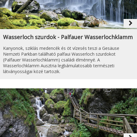
navigate_next
Wasserloch szurdok - Palfauer Wasserlochklamm
Kanyonok, sziklás medencék és öt vízesés teszi a Gesäuse
Nemzeti Parkban található palfaui Wasserloch szurdokot
(Palfauer Wasserlochklamm) családi élménnyé. A
Wasserlochklamm Ausztria legbámulatosabb természeti
látványosságai közé tartozik.