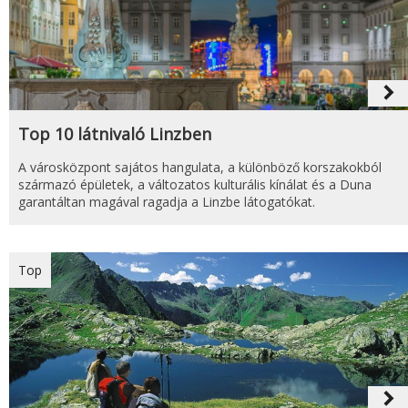
navigate_next
Top 10 látnivaló Linzben
A városközpont sajátos hangulata, a különböző korszakokból
származó épületek, a változatos kulturális kínálat és a Duna
garantáltan magával ragadja a Linzbe látogatókat.
Top
navigate_next