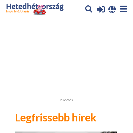
Az oldal sütiket (cookies) használ. További tájékoztatás itt:
Adatvédelmi tájékoztató
Ok
hirdetés
Legfrissebb hírek