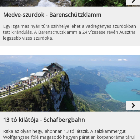
navigate_next
Medve-szurdok - Bärenschützklamm
Egy izgalmas nyári túra színhelye lehet a vadregényes szurdokban
tett kirándulás. A Bärenschützklamm a 24 vízesése révén Ausztria
legszebb vizes szurdoka.
navigate_next
13 tó kilátója - Schafbergbahn
Ritka az olyan hegy, ahonnan 13 tó látszik. A salzkammerguti
Wolfgangsee fölé magasodó hegyen páratlan körpanoráma tárul