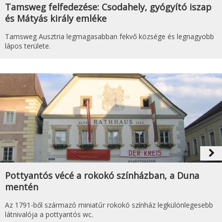
Tamsweg felfedezése: Csodahely, gyógyító iszap
és Mátyás király emléke
Tamsweg Ausztria legmagasabban fekvő községe és legnagyobb
lápos területe.
navigate_next
Pottyantós vécé a rokokó színházban, a Duna
mentén
Az 1791-ből származó miniatűr rokokó színház legkülönlegesebb
látnivalója a pottyantós wc.