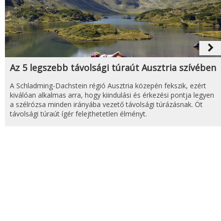
navigate_next
Az 5 legszebb távolsági túraút Ausztria szívében
A Schladming-Dachstein régió Ausztria közepén fekszik, ezért
kiválóan alkalmas arra, hogy kiindulási és érkezési pontja legyen
a szélrózsa minden irányába vezető távolsági túrázásnak. Öt
távolsági túraút ígér felejthetetlen élményt.