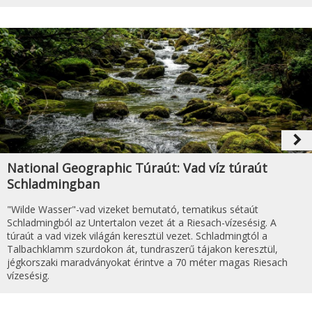
navigate_next
National Geographic Túraút: Vad víz túraút
Schladmingban
"Wilde Wasser"-vad vizeket bemutató, tematikus sétaút
Schladmingból az Untertalon vezet át a Riesach-vízesésig. A
túraút a vad vizek világán keresztül vezet. Schladmingtól a
Talbachklamm szurdokon át, tundraszerű tájakon keresztül,
jégkorszaki maradványokat érintve a 70 méter magas Riesach
vízesésig.