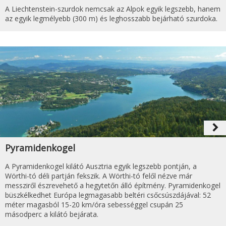
A Liechtenstein-szurdok nemcsak az Alpok egyik legszebb, hanem
az egyik legmélyebb (300 m) és leghosszabb bejárható szurdoka.
navigate_next
Pyramidenkogel
A Pyramidenkogel kilátó Ausztria egyik legszebb pontján, a
Wörthi-tó déli partján fekszik. A Wörthi-tó felől nézve már
messziről észrevehető a hegytetőn álló építmény. Pyramidenkogel
büszkélkedhet Európa legmagasabb beltéri csőcsúszdájával: 52
méter magasból 15-20 km/óra sebességgel csupán 25
másodperc a kilátó bejárata.