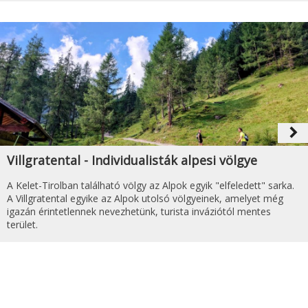
navigate_next
Villgratental - Individualisták alpesi völgye
A Kelet-Tirolban található völgy az Alpok egyik "elfeledett" sarka.
A Villgratental egyike az Alpok utolsó völgyeinek, amelyet még
igazán érintetlennek nevezhetünk, turista inváziótól mentes
terület.