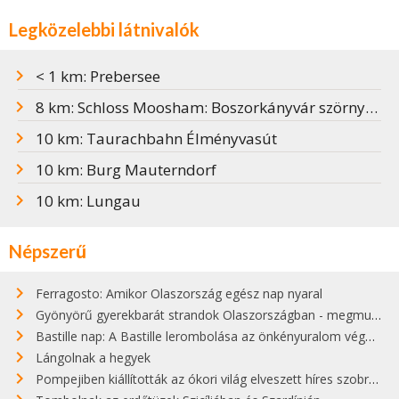
Legközelebbi látnivalók
< 1 km: Prebersee
8 km: Schloss Moosham: Boszorkányvár szörnyű múlttal
10 km: Taurachbahn Élményvasút
10 km: Burg Mauterndorf
10 km: Lungau
Népszerű
Ferragosto: Amikor Olaszország egész nap nyaral
Gyönyörű gyerekbarát strandok Olaszországban - megmutatjuk a 15 legjobbat
Bastille nap: A Bastille lerombolása az önkényuralom végét jelentette
Lángolnak a hegyek
Pompejiben kiállították az ókori világ elveszett híres szobrának másolatát