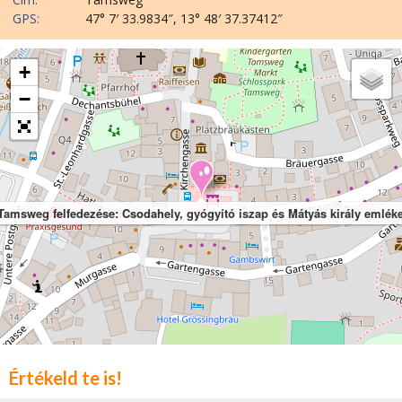
GPS:
47° 7′ 33.9834″, 13° 48′ 37.37412″
+
−
Tamsweg felfedezése: Csodahely, gyógyító iszap és Mátyás király emlék
Értékeld te is!