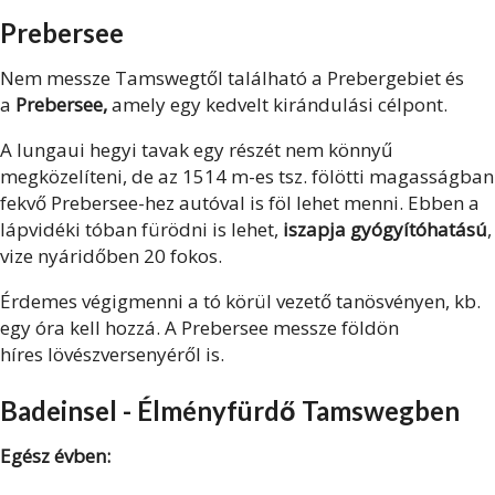
Prebersee
Nem messze Tamswegtől található a Prebergebiet és
a
Prebersee,
amely egy kedvelt kirándulási célpont.
A lungaui hegyi tavak egy részét nem könnyű
megközelíteni, de az 1514 m-es tsz. fölötti magasságban
fekvő Prebersee-hez autóval is föl lehet menni. Ebben a
lápvidéki tóban fürödni is lehet,
iszapja gyógyítóhatású
,
vize nyáridőben 20 fokos.
Érdemes végigmenni a tó körül vezető tanösvényen, kb.
egy óra kell hozzá. A Prebersee messze földön
híres lövészversenyéről is.
Badeinsel - Élményfürdő Tamswegben
Egész évben: