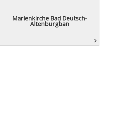
Marienkirche Bad Deutsch-
Altenburgban
navigate_next