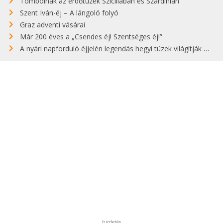
Tombolnak az erdőtüzek Szicíliában és Szardínián
Szent Iván-éj – A lángoló folyó
Graz adventi vásárai
Már 200 éves a „Csendes éj! Szentséges éj!”
A nyári napforduló éjjelén legendás hegyi tüzek világítják meg Zugspitzét
hirdetés