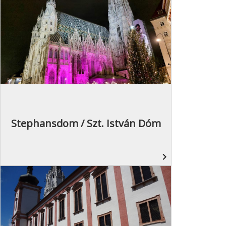
Stephansdom / Szt. István Dóm
navigate_next