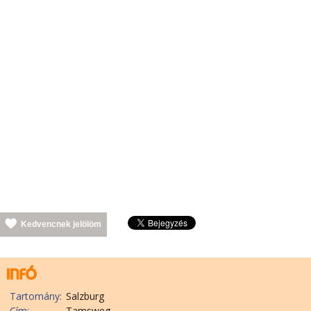
Kedvencnek jelölöm
Tartomány:
Salzburg
Cím:
Tamsweg