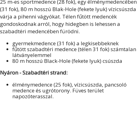
25 m-es sportmedence (28 fok), egy élménymedencében
(31 fok), 80 m hosszú Blak-Hole (fekete lyuk) vízicsúszda
várja a pihenni vágyókat. Télen fűtött medencék
gondoskodnak arról, hogy hidegben is lehessen a
szabadtéri medencében fürödni.
gyermekmedence (31 fok) a legkisebbeknek
fűtött szabadtéri medence (télen 31 fok) számtalan
látványelemmel
80 m hosszú Black-Hole (fekete lyuk) csúszda
Nyáron - Szabadtéri strand:
élménymedence (25 fok), vízicsúszda, pancsoló
medence és ugrótorony. Füves terület
napozóterasszal.