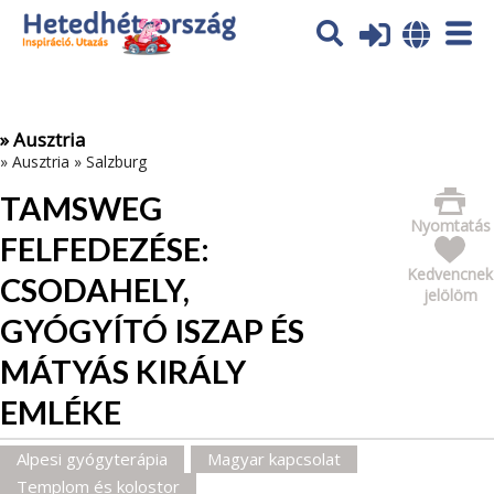
Az oldal sütiket (cookies) használ. További tájékoztatás itt:
Adatvédelmi tájékoztató
Ok
» Ausztria
»
Ausztria
»
Salzburg
TAMSWEG
Nyomtatás
FELFEDEZÉSE:
Kedvencnek
CSODAHELY,
jelölöm
GYÓGYÍTÓ ISZAP ÉS
MÁTYÁS KIRÁLY
EMLÉKE
Alpesi gyógyterápia
Magyar kapcsolat
Templom és kolostor