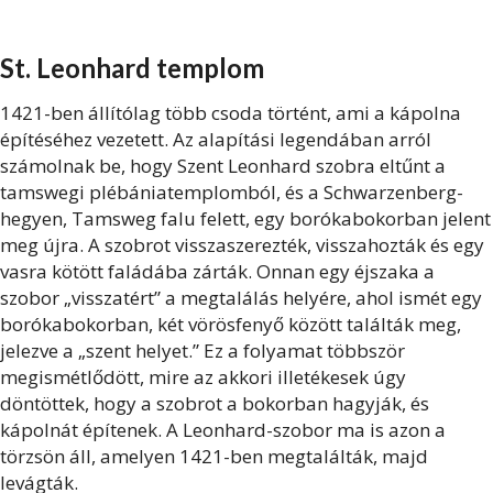
St. Leonhard templom
1421-ben állítólag több csoda történt, ami a kápolna
építéséhez vezetett. Az alapítási legendában arról
számolnak be, hogy Szent Leonhard szobra eltűnt a
tamswegi plébániatemplomból, és a Schwarzenberg-
hegyen, Tamsweg falu felett, egy borókabokorban jelent
meg újra. A szobrot visszaszerezték, visszahozták és egy
vasra kötött faládába zárták. Onnan egy éjszaka a
szobor „visszatért” a megtalálás helyére, ahol ismét egy
borókabokorban, két vörösfenyő között találták meg,
jelezve a „szent helyet.” Ez a folyamat többször
megismétlődött, mire az akkori illetékesek úgy
döntöttek, hogy a szobrot a bokorban hagyják, és
kápolnát építenek. A Leonhard-szobor ma is azon a
törzsön áll, amelyen 1421-ben megtalálták, majd
levágták.