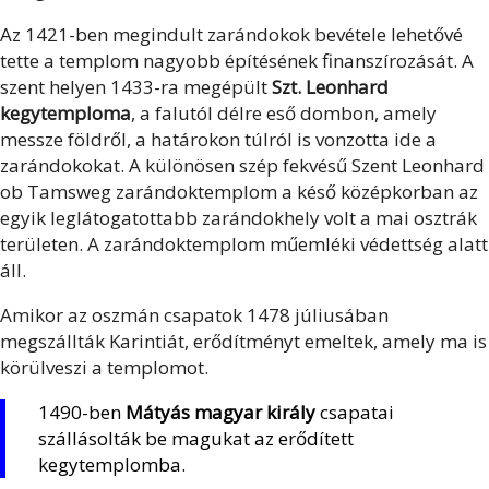
Az 1421-ben megindult zarándokok bevétele lehetővé
tette a templom nagyobb építésének finanszírozását. A
szent helyen 1433-ra megépült
Szt. Leonhard
kegytemploma
, a falutól délre eső dombon, amely
messze földről, a határokon túlról is vonzotta ide a
zarándokokat. A különösen szép fekvésű Szent Leonhard
ob Tamsweg zarándoktemplom a késő középkorban az
egyik leglátogatottabb zarándokhely volt a mai osztrák
területen. A zarándoktemplom műemléki védettség alatt
áll.
Amikor az oszmán csapatok 1478 júliusában
megszállták Karintiát, erődítményt emeltek, amely ma is
körülveszi a templomot.
1490-ben
Mátyás magyar király
csapatai
szállásolták be magukat az erődített
kegytemplomba.