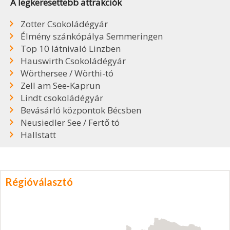
A legkeresettebb attrakciók
Zotter Csokoládégyár
Élmény szánkópálya Semmeringen
Top 10 látnivaló Linzben
Hauswirth Csokoládégyár
Wörthersee / Wörthi-tó
Zell am See-Kaprun
Lindt csokoládégyár
Bevásárló központok Bécsben
Neusiedler See / Fertő tó
Hallstatt
Régióválasztó