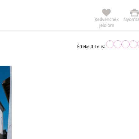
Kedvencnek
Nyomta
jelölöm
Értékeld Te is: