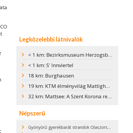
ata
SCO
t
Legközelebbi látnivalók
z
< 1 km: Bezirksmuseum Herzogsburg: az ember, akit a saját szakálla ölt meg
< 1 km: S' Innviertel
18 km: Burghausen
n
19 km: KTM élményvilág Mattighofenben
32 km: Mattsee: A Szent Korona rejtekhelye
Népszerű
Gyönyörű gyerekbarát strandok Olaszországban - megmutatjuk a 15 legjobbat
t