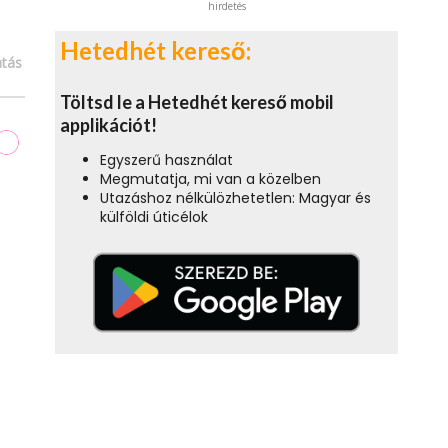
hirdetés
Hetedhét kereső:
tás
Töltsd le a Hetedhét kereső mobil
applikációt!
Egyszerű használat
Megmutatja, mi van a közelben
Utazáshoz nélkülözhetetlen: Magyar és
külföldi úticélok