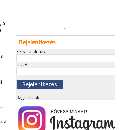
, a
hirdetés
a
Bejelentkezés
Felhasználónév
is
Jelszó
i
Regisztrálok
zi
ást