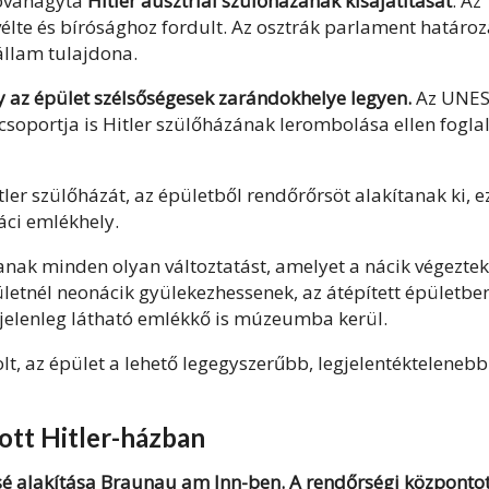
óváhagyta
Hitler ausztriai szülőházának kisajátítását
. Az
élte és bírósághoz fordult. Az osztrák parlament határoz
állam tulajdona.
az épület szélsőségesek zarándokhelye legyen.
Az UNE
soportja is Hitler szülőházának lerombolása ellen foglal
ler szülőházát, az épületből rendőrőrsöt alakítanak ki, e
náci emlékhely.
anak minden olyan változtatást, amelyet a nácik végeztek
pületnél neonácik gyülekezhessenek, az átépített épületbe
 jelenleg látható emlékkő is múzeumba kerül.
volt, az épület a lehető legegyszerűbb, legjelentéktelenebb
tott Hitler-házban
sé alakítása Braunau am Inn-ben. A rendőrségi központo