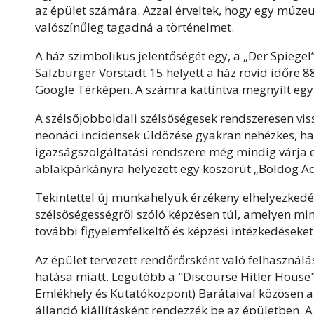
az épület számára. Azzal érveltek, hogy egy múze
valószínűleg tagadná a történelmet.
A ház szimbolikus jelentőségét egy, a „Der Spiegel”
Salzburger Vorstadt 15 helyett a ház rövid időre 8
Google Térképen. A számra kattintva megnyílt egy 
A szélsőjobboldali szélsőségesek rendszeresen vis
neonáci incidensek üldözése gyakran nehézkes, ha 
igazságszolgáltatási rendszere még mindig várja eg
ablakpárkányra helyezett egy koszorút „Boldog Adol
Tekintettel új munkahelyük érzékeny elhelyezkedés
szélsőségességről szóló képzésen túl, amelyen mind
további figyelemfelkeltő és képzési intézkedéseket
Az épület tervezett rendőrőrsként való felhasználás
hatása miatt. Legutóbb a "Discourse Hitler Hous
Emlékhely és Kutatóközpont) Barátaival közösen az
állandó kiállításként rendezzék be az épületben. A