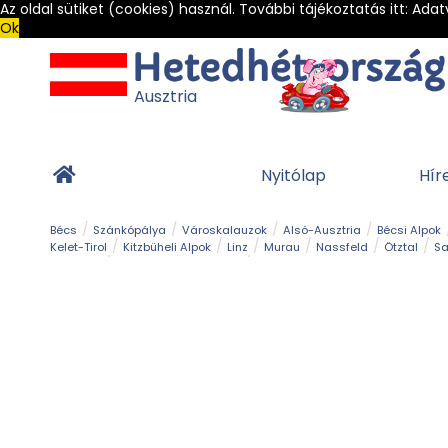
Az oldal sütiket (cookies) használ. További tájékoztatás itt:
Adat
Ok
Ausztria
Nyitólap
Hír
Bécs
Szánkópálya
Városkalauzok
Alsó-Ausztria
Bécsi Alpok
Kelet-Tirol
Kitzbüheli Alpok
Linz
Murau
Nassfeld
Ötztal
Sa
Alpesi út
Ásványok & Kristályok
Barlang
Bob
Csúszda
Esemény
Gleccser
Gyerek t
Múzeum
Óriásroller és mountaincart
Osztrák ételek
Park és kert
Túra
Vár és kastély
Világörökség
Vízesés
Zöldturista