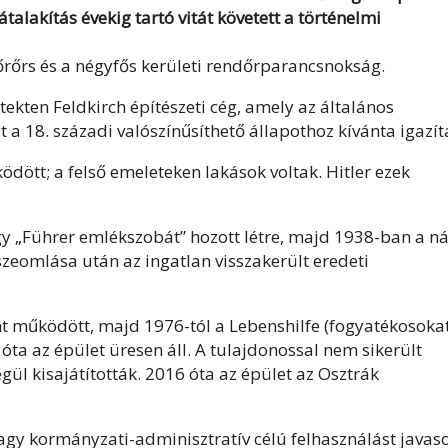
talakítás évekig tartó vitát követett a történelmi
őrőrs és a négyfős kerületi rendőrparancsnokság.
ekten Feldkirch építészeti cég, amely az általános
 a 18. századi valószínűsíthető állapothoz kívánta igazít
dött; a felső emeleteken lakások voltak. Hitler ezek
y „Führer emlékszobát” hozott létre, majd 1938-ban a ná
sszeomlása után az ingatlan visszakerült eredeti
nt működött, majd 1976-tól a Lebenshilfe (fogyatékosoka
ta az épület üresen áll. A tulajdonossal nem sikerült
gül kisajátították. 2016 óta az épület az Osztrák
agy kormányzati-adminisztratív célú felhasználást javaso