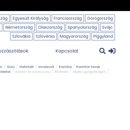
szág
Egyesült Királyság
Franciaország
Görögország
o
Németország
Olaszország
Spanyolország
Svájc
Szlovákia
Szlovénia
Magyarország
Piggyland
ozzászólások
Kapcsolat
en
Graz
Hallstatt
Innsbruck
Karintia
Karintiai tavak
illertal
Advent és karácsony
Állatkert
Alpesi gyógyterápia
park
Kerékpár
Kilátó
Korcsolyapálya
Magyar kapcsolat
avak
Tél
Téli túrázás
Templom és kolostor
Természeti park