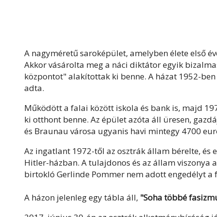
A nagyméretű saroképület, amelyben élete első évei
Akkor vásárolta meg a náci diktátor egyik bizalmas
központot" alakítottak ki benne. A házat 1952-ben 
adta.
Működött a falai között iskola és bank is, majd 1
ki otthont benne. Az épület azóta áll üresen, gazd
és Braunau városa ugyanis havi mintegy 4700 euró b
Az ingatlant 1972-től az osztrák állam bérelte, és
Hitler-házban. A tulajdonos és az állam viszonya
birtokló Gerlinde Pommer nem adott engedélyt a fe
A házon jelenleg egy tábla áll,
"Soha többé fasizmus