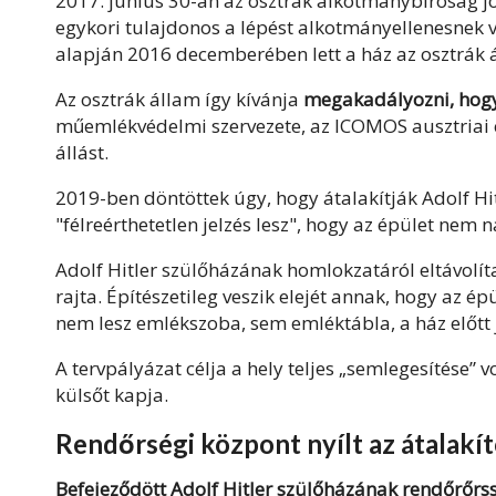
2017. június 30-án az
osztrák alkotmánybíróság j
egykori tulajdonos a lépést alkotmányellenesnek v
alapján 2016 decemberében lett a ház az osztrák 
Az osztrák állam így kívánja
megakadályozni, hogy 
műemlékvédelmi szervezete, az ICOMOS ausztriai c
állást.
2019-ben döntöttek úgy, hogy átalakítják Adolf Hit
"félreérthetetlen jelzés lesz", hogy az épület nem 
Adolf Hitler szülőházának homlokzatáról eltávolít
rajta. Építészetileg veszik elejét annak, hogy az é
nem lesz emlékszoba, sem emléktábla, a ház előtt
A tervpályázat célja a hely teljes „semlegesítése” 
külsőt kapja.
Rendőrségi központ nyílt az átalakí
Befejeződött Adolf Hitler szülőházának rendőrőrs