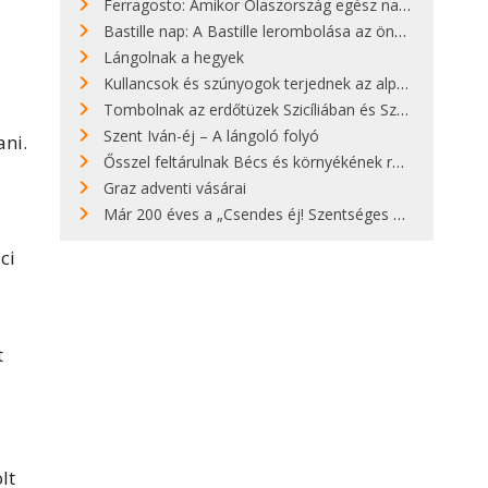
Ferragosto: Amikor Olaszország egész nap nyaral
Bastille nap: A Bastille lerombolása az önkényuralom végét jelentette
Lángolnak a hegyek
Kullancsok és szúnyogok terjednek az alpesi legelőkön
Tombolnak az erdőtüzek Szicíliában és Szardínián
Szent Iván-éj – A lángoló folyó
ani.
Ősszel feltárulnak Bécs és környékének rendkívüli építészeti kincsei
Graz adventi vásárai
Már 200 éves a „Csendes éj! Szentséges éj!”
ci
t
lt