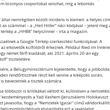
um bizonyos csoportokat vonzhat, míg a lebontás
 által nemrégiben közölt incidens is kiemeli: a helyes cím
8-as számmal – a „Heil Hitler” náci kódjával – jelent meg 
térkép a „HH88” helyszínnel – írta a magazin.
szaélnek a Google Térkép szerkesztési funkciójával. A
az elkövetők külföldről érkeznek. Például Ried im Innkre
y német férfi kiadását, aki 2021. április 20-án egy
f” tiszteletére.
ére, a Belügyminisztérium kijelentette, hogy a jobboldal
en rendőrtisztnek részt kell vennie a kiképzés során,
 is bevezetnek a tisztek számára.
a többször is kritikákat váltott ki, különösen a nemzetkö
e" kezdeményezés a Yad Vashem (Jeruzsálemi Holokauszt
t javasolta, hogy a "Nemzetek Igazai" című vándorkiállít
 belügyminisztérium elutasította ezt a javaslatot.