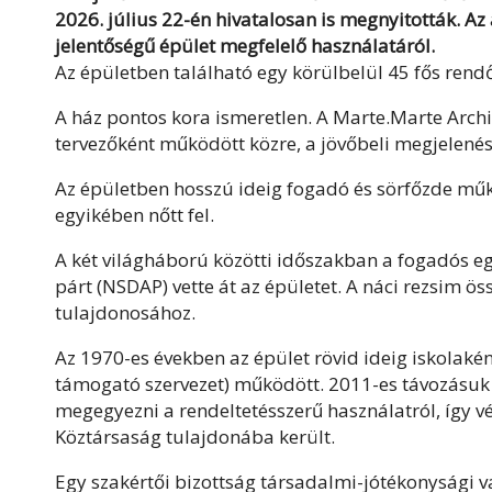
2026. július 22-én hivatalosan is megnyitották. Az á
jelentőségű épület megfelelő használatáról.
Az épületben található egy körülbelül 45 fős rend
A ház pontos kora ismeretlen. A Marte.Marte Archit
tervezőként működött közre, a jövőbeli megjelenést
Az épületben hosszú ideig fogadó és sörfőzde műkö
egyikében nőtt fel.
A két világháború közötti időszakban a fogadós eg
párt (NSDAP) vette át az épületet. A náci rezsim ö
tulajdonosához.
Az 1970-es években az épület rövid ideig iskolaké
támogató szervezet) működött. 2011-es távozásuk ó
megegyezni a rendeltetésszerű használatról, így vé
Köztársaság tulajdonába került.
Egy szakértői bizottság társadalmi-jótékonysági v