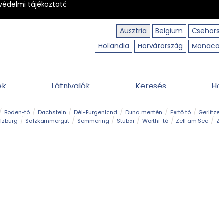
védelmi tájékoztató
Ausztria
Belgium
Csehor
Hollandia
Horvátország
Monac
ek
Látnivalók
Keresés
H
Boden-tó
Dachstein
Dél-Burgenland
Duna mentén
Fertő tó
Gerlitz
lzburg
Salzkammergut
Semmering
Stubai
Wörthi-tó
Zell am See
Z
úraút
Határélmény
Hegy és csúcs
Hegyi gyerekvilág
Húsvét
Kaland
Régiók
Sisi nyomában
Strand és fürdő
Szabadidőpark
Szurdok
T