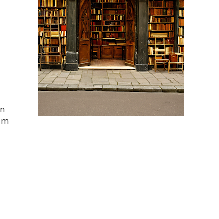
on
ium