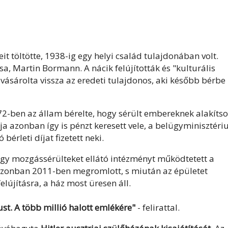
t töltötte, 1938-ig egy helyi család tulajdonában volt.
a, Martin Bormann. A nácik felújították és "kulturális
vásárolta vissza az eredeti tulajdonos, aki később bérbe
972-ben az állam bérelte, hogy sérült embereknek alakíts
ája azonban így is pénzt keresett vele, a belügyminisztér
érleti díjat fizetett neki.
 egy mozgássérülteket ellátó intézményt működtetett a
 azonban 2011-ben megromlott, s miután az épületet
lújításra, a ház most üresen áll.
t. A több millió halott emlékére"
- felirattal.