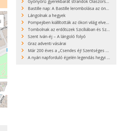
Gyönyörű gyerekbarát strandok Olaszországban - megmutatjuk a 15 legjobbat
Bastille nap: A Bastille lerombolása az önkényuralom végét jelentette
Lángolnak a hegyek
Pompejiben kiállították az ókori világ elveszett híres szobrának másolatát
Tombolnak az erdőtüzek Szicíliában és Szardínián
Szent Iván-éj – A lángoló folyó
Graz adventi vásárai
Már 200 éves a „Csendes éj! Szentséges éj!”
A nyári napforduló éjjelén legendás hegyi tüzek világítják meg Zugspitzét