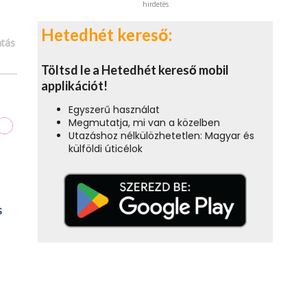
hirdetés
Hetedhét kereső:
tás
Töltsd le a Hetedhét kereső mobil
applikációt!
Egyszerű használat
Megmutatja, mi van a közelben
Utazáshoz nélkülözhetetlen: Magyar és
külföldi úticélok
s