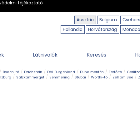
védelmi tájékoztató
Ausztria
Belgium
Csehor
Hollandia
Horvátország
Monac
ek
Látnivalók
Keresés
H
Boden-tó
Dachstein
Dél-Burgenland
Duna mentén
Fertő tó
Gerlitz
lzburg
Salzkammergut
Semmering
Stubai
Wörthi-tó
Zell am See
Z
úraút
Határélmény
Hegy és csúcs
Hegyi gyerekvilág
Húsvét
Kaland
Régiók
Sisi nyomában
Strand és fürdő
Szabadidőpark
Szurdok
T