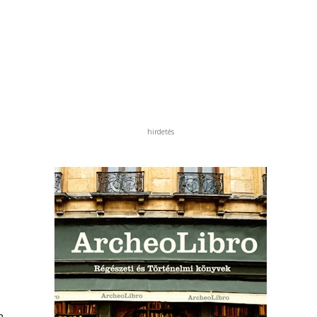
hirdetés
n