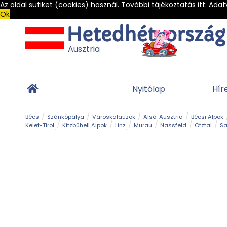
Az oldal sütiket (cookies) használ. További tájékoztatás itt:
Adat
Ok
Ausztria
Nyitólap
Hír
Bécs
Szánkópálya
Városkalauzok
Alsó-Ausztria
Bécsi Alpok
Kelet-Tirol
Kitzbüheli Alpok
Linz
Murau
Nassfeld
Ötztal
Sa
Alpesi út
Ásványok & Kristályok
Barlang
Bob
Csúszda
Esemény
Gleccser
Gyerek t
Múzeum
Óriásroller és mountaincart
Osztrák ételek
Park és kert
Túra
Vár és kastély
Világörökség
Vízesés
Zöldturista