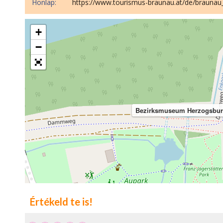
Honlap:
https://www.tourismus-braunau.at/de/braunau
+
−
Bezirksmuseum Herzogsburg: 
Értékeld te is!