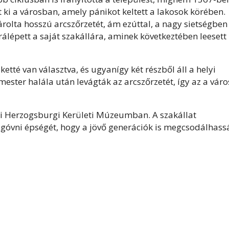
t ki a városban, amely pánikot keltett a lakosok körében.
árolta hosszú arcszőrzetét, ám ezúttal, a nagy sietségben
álépett a saját szakállára, aminek következtében leesett
tté van választva, és ugyanígy két részből áll a helyi
ester halála után levágták az arcszőrzetét, így az a váro
aui Herzogsburgi Kerületi Múzeumban. A szakállat
egóvni épségét, hogy a jövő generációk is megcsodálhass