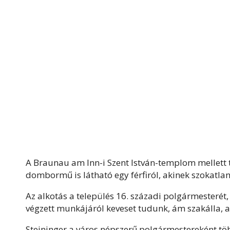
A Braunau am Inn-i Szent István-templom mellett t
dombormű is látható egy férfiról, akinek szokatlanu
Az alkotás a település 16. századi polgármesterét,
végzett munkájáról keveset tudunk, ám szakálla, am
Steininger a város népszerű polgármestereként töb