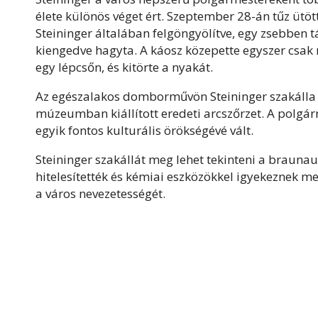
élete különös véget ért. Szeptember 28-án tűz ütöt
Steininger általában felgöngyölítve, egy zsebben t
kiengedve hagyta. A káosz közepette egyszer csak r
egy lépcsőn, és kitörte a nyakát.
Az egészalakos domborművön Steininger szakálla ke
múzeumban kiállított eredeti arcszőrzet. A polgárm
egyik fontos kulturális örökségévé vált.
Steininger szakállát meg lehet tekinteni a braun
hitelesítették és kémiai eszközökkel igyekeznek m
a város nevezetességét.