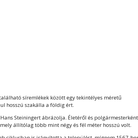
alálható síremlékek között egy tekintélyes méretű
l hosszú szakálla a földig ért.
 Hans Steiningert ábrázolja. Életéről és polgármesterként
ely állítólag több mint négy és fél méter hosszú volt.
b ciklusban is irányította a települést, mígnem 1567-be