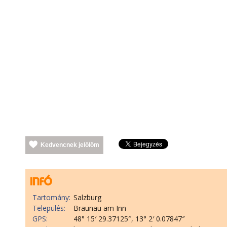
Kedvencnek jelölöm
Tartomány:
Salzburg
Település:
Braunau am Inn
GPS:
48° 15′ 29.37125″, 13° 2′ 0.07847″