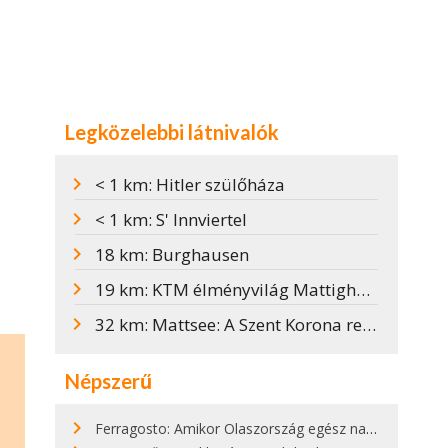
Legközelebbi látnivalók
< 1 km: Hitler szülőháza
< 1 km: S' Innviertel
18 km: Burghausen
19 km: KTM élményvilág Mattighofenben
32 km: Mattsee: A Szent Korona rejtekhelye
Népszerű
Ferragosto: Amikor Olaszország egész nap nyaral