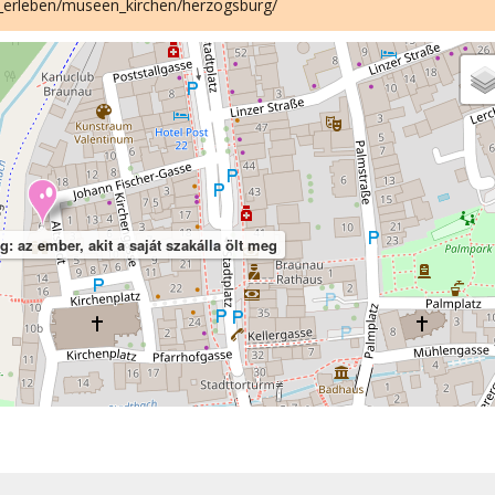
_erleben/museen_kirchen/herzogsburg/
az ember, akit a saját szakálla ölt meg