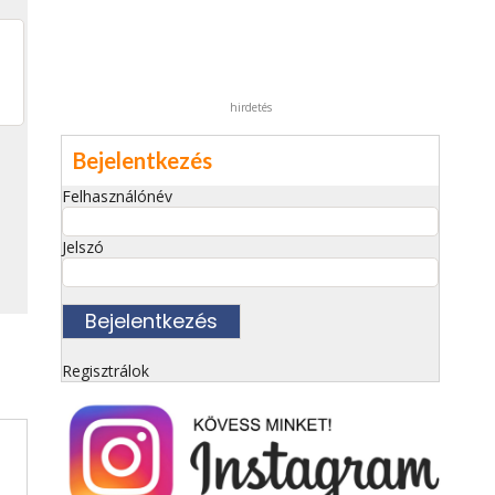
hirdetés
Bejelentkezés
Felhasználónév
Jelszó
Regisztrálok