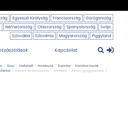
szág
Egyesült Királyság
Franciaország
Görögország
o
Németország
Olaszország
Spanyolország
Svájc
Szlovákia
Szlovénia
Magyarország
Piggyland
ozzászólások
Kapcsolat
en
Graz
Hallstatt
Innsbruck
Karintia
Karintiai tavak
illertal
Advent és karácsony
Állatkert
Alpesi gyógyterápia
park
Kerékpár
Kilátó
Korcsolyapálya
Magyar kapcsolat
avak
Tél
Téli túrázás
Templom és kolostor
Természeti park