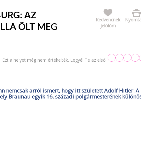
URG: AZ
Kedvencnek
Nyomta
ÁLLA ÖLT MEG
jelölöm
Ezt a helyet még nem értékelték. Legyél Te az első:
nemcsak arról ismert, hogy itt született Adolf Hitler. A
ely Braunau egyik 16. századi polgármesterének különö