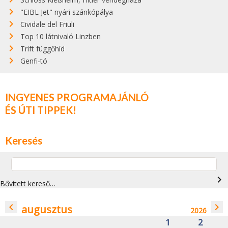
"EIBL Jet" nyári szánkópálya
Cividale del Friuli
Top 10 látnivaló Linzben
Trift függőhíd
Genfi-tó
INGYENES PROGRAMAJÁNLÓ
ÉS ÚTI TIPPEK!
Keresés
navigate_next
Bővített kereső…
navigate_before
navigate_next
augusztus
2026
1
2