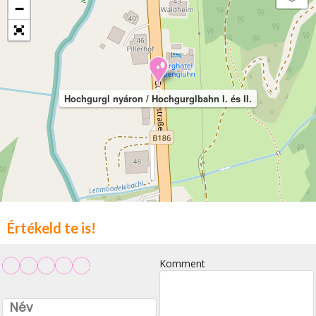
−
Hochgurgl nyáron / Hochgurglbahn I. és II.
Értékeld te is!
Komment