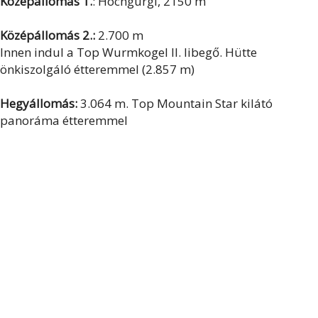
Középállomás 1.
: Hochgurgl, 2150 m
Középállomás 2.:
2.700 m
Innen indul a Top Wurmkogel II. libegő. Hütte
önkiszolgáló étteremmel (2.857 m)
Hegyállomás:
3.064 m. Top Mountain Star kilátó
panoráma étteremmel