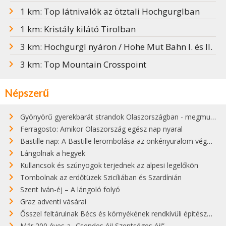
1 km: Top látnivalók az ötztali Hochgurglban
1 km: Kristály kilátó Tirolban
3 km: Hochgurgl nyáron / Hohe Mut Bahn I. és II.
3 km: Top Mountain Crosspoint
Népszerű
Gyönyörű gyerekbarát strandok Olaszországban - megmutatjuk a 15 legjobbat
Ferragosto: Amikor Olaszország egész nap nyaral
Bastille nap: A Bastille lerombolása az önkényuralom végét jelentette
Lángolnak a hegyek
Kullancsok és szúnyogok terjednek az alpesi legelőkön
Tombolnak az erdőtüzek Szicíliában és Szardínián
Szent Iván-éj – A lángoló folyó
Graz adventi vásárai
Ősszel feltárulnak Bécs és környékének rendkívüli építészeti kincsei
Már 200 éves a „Csendes éj! Szentséges éj!”