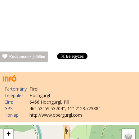
Kedvencnek jelölöm
Tartomány:
Tirol
Település:
Hochgurgl
Cím:
6456 Hochgurgl, Pill
GPS:
46° 53′ 59.53704″, 11° 2′ 23.72388″
Honlap:
http://www.obergurgl.com
+