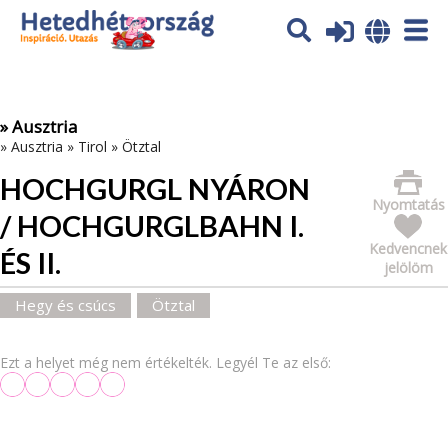
Az oldal sütiket (cookies) használ. További tájékoztatás itt:
Adatvédelmi tájékoztató
Ok
» Ausztria
»
Ausztria
»
Tirol
»
Ötztal
HOCHGURGL NYÁRON
Nyomtatás
/ HOCHGURGLBAHN I.
Kedvencnek
ÉS II.
jelölöm
Hegy és csúcs
Ötztal
Ezt a helyet még nem értékelték. Legyél Te az első: