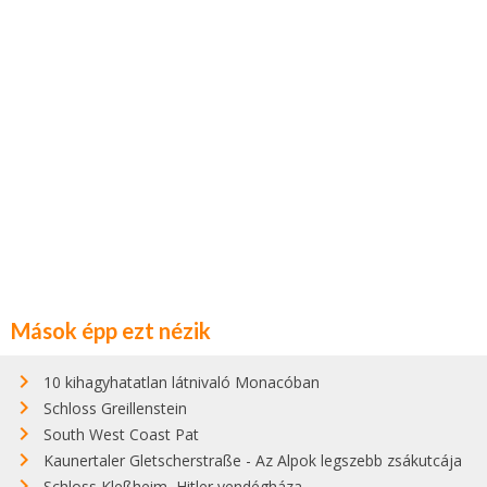
Mások épp ezt nézik
10 kihagyhatatlan látnivaló Monacóban
Schloss Greillenstein
South West Coast Pat
Kaunertaler Gletscherstraße - Az Alpok legszebb zsákutcája
Schloss Kleßheim, Hitler vendégháza