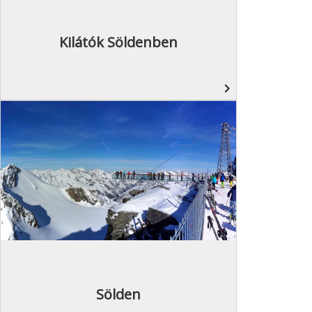
Kilátók Söldenben
navigate_next
Sölden