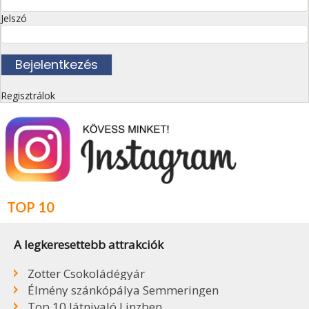
Jelszó
Regisztrálok
TOP 10
A legkeresettebb attrakciók
Zotter Csokoládégyár
Élmény szánkópálya Semmeringen
Top 10 látnivaló Linzben