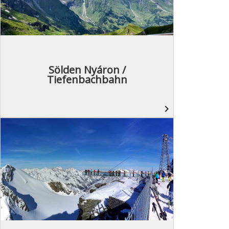
Sölden Nyáron /
Tiefenbachbahn
navigate_next