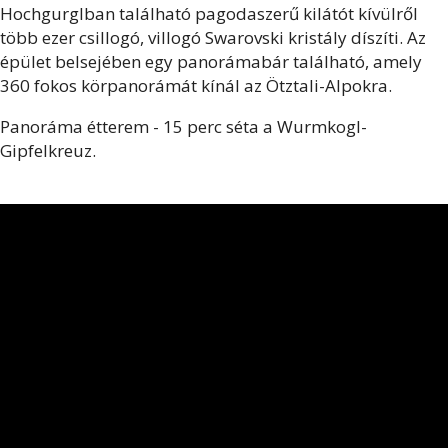
Hochgurglban található pagodaszerű kilátót kívülről
több ezer csillogó, villogó Swarovski kristály díszíti. Az
épület belsejében egy panorámabár található, amely
360 fokos körpanorámát kínál az Ötztali-Alpokra.
Panoráma étterem - 15 perc séta a Wurmkogl-
Gipfelkreuz.