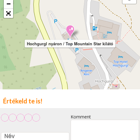
−
Hochgurgl nyáron / Top Mountain Star kilátó
Értékeld te is!
Komment