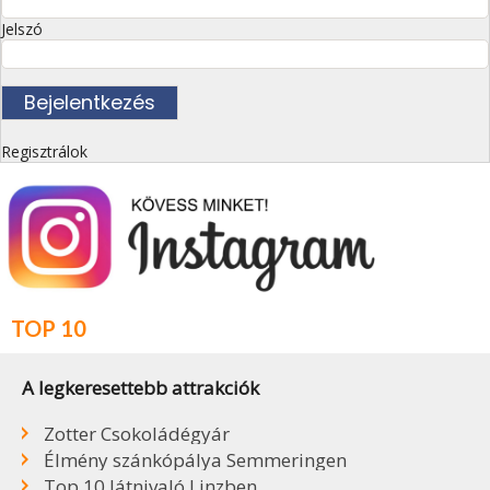
Jelszó
Regisztrálok
TOP 10
A legkeresettebb attrakciók
Zotter Csokoládégyár
Élmény szánkópálya Semmeringen
Top 10 látnivaló Linzben