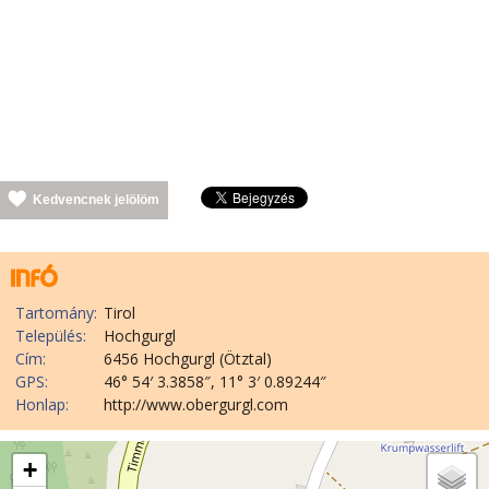
Kedvencnek jelölöm
Tartomány:
Tirol
Település:
Hochgurgl
Cím:
6456 Hochgurgl (Ötztal)
GPS:
46° 54′ 3.3858″, 11° 3′ 0.89244″
Honlap:
http://www.obergurgl.com
+