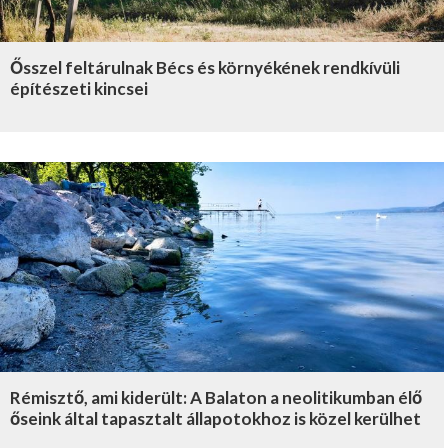
Ősszel feltárulnak Bécs és környékének rendkívüli
építészeti kincsei
Rémisztő, ami kiderült: A Balaton a neolitikumban élő
őseink által tapasztalt állapotokhoz is közel kerülhet