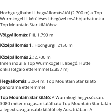
Hochgurglbahn II. hegyállomásától (2.700 m) a Top
Wurmkogel II. kétüléses libegővel továbbjuthatunk a
Top Mountain Star kilátóhoz.
Völgyállomás:
Pill, 1.793 m
Középállomás 1.
: Hochgurgl, 2150 m
Középállomás 2.:
2.700 m
Innen indul a Top Wurmkogel II. libegő. Hütte
önkiszolgáló étteremmel (2.857 m)
Hegyállomás:
3.064 m. Top Mountain Star kilátó
panoráma étteremmel
Top Mountain Star kilátó:
A Wurmkogl hegycsúcsán,
3080 méter magasan található Top Mountain Star talán
a legextravagánsabb kilátóhely Ausztriában. A