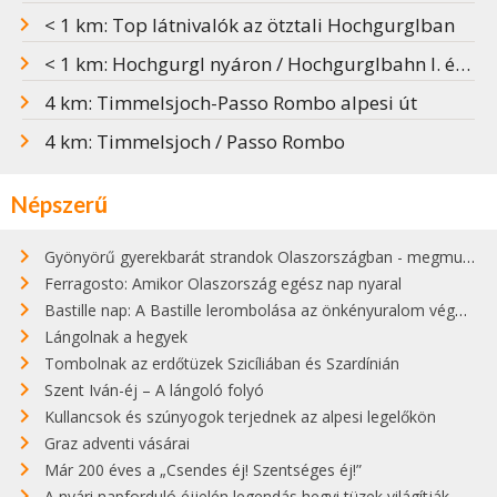
< 1 km: Top látnivalók az ötztali Hochgurglban
< 1 km: Hochgurgl nyáron / Hochgurglbahn I. és II.
4 km: Timmelsjoch-Passo Rombo alpesi út
4 km: Timmelsjoch / Passo Rombo
Népszerű
Gyönyörű gyerekbarát strandok Olaszországban - megmutatjuk a 15 legjobbat
Ferragosto: Amikor Olaszország egész nap nyaral
Bastille nap: A Bastille lerombolása az önkényuralom végét jelentette
Lángolnak a hegyek
Tombolnak az erdőtüzek Szicíliában és Szardínián
Szent Iván-éj – A lángoló folyó
Kullancsok és szúnyogok terjednek az alpesi legelőkön
Graz adventi vásárai
Már 200 éves a „Csendes éj! Szentséges éj!”
A nyári napforduló éjjelén legendás hegyi tüzek világítják meg Zugspitzét