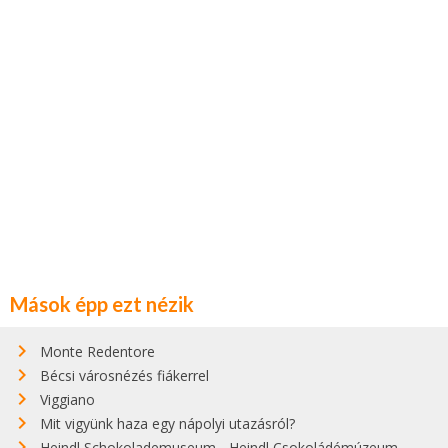
Mások épp ezt nézik
Monte Redentore
Bécsi városnézés fiákerrel
Viggiano
Mit vigyünk haza egy nápolyi utazásról?
Heindl Schokolademuseum - Heindl Csokoládémúzeum