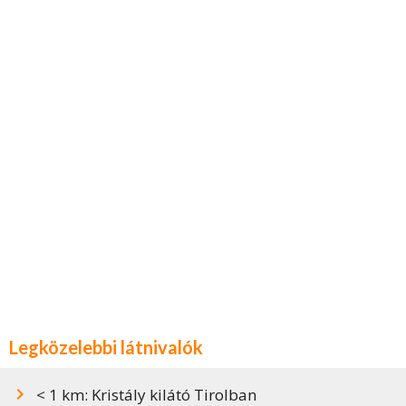
Legközelebbi látnivalók
< 1 km: Kristály kilátó Tirolban