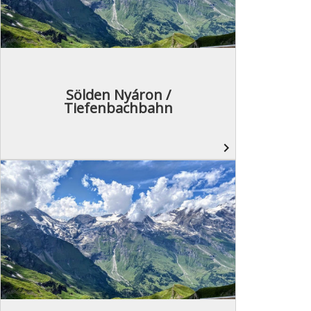
Sölden Nyáron /
Tiefenbachbahn
navigate_next