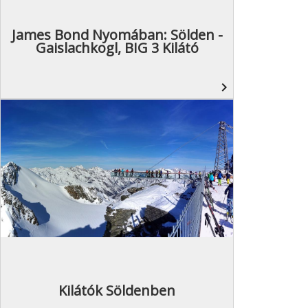
James Bond Nyomában: Sölden -
Gaislachkogl, BIG 3 Kilátó
navigate_next
Kilátók Söldenben