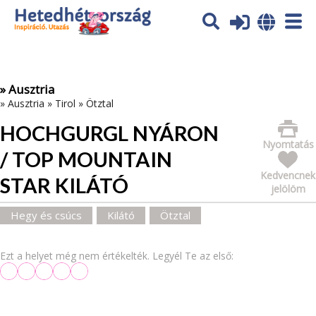
Az oldal sütiket (cookies) használ. További tájékoztatás itt:
Adatvédelmi tájékoztató
Ok
» Ausztria
»
Ausztria
»
Tirol
»
Ötztal
HOCHGURGL NYÁRON
Nyomtatás
/ TOP MOUNTAIN
Kedvencnek
STAR KILÁTÓ
jelölöm
Hegy és csúcs
Kilátó
Ötztal
Ezt a helyet még nem értékelték. Legyél Te az első: