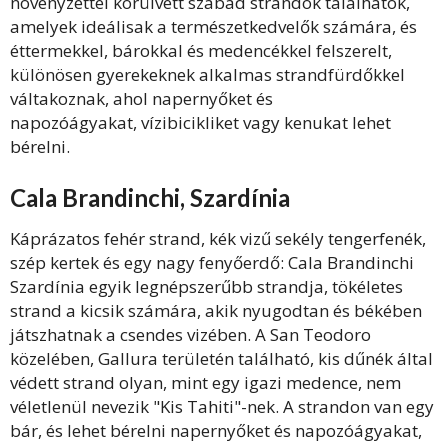
növényzettel körülvett szabad strandok találhatók,
amelyek ideálisak a természetkedvelők számára, és
éttermekkel, bárokkal és medencékkel felszerelt,
különösen gyerekeknek alkalmas strandfürdőkkel
váltakoznak, ahol napernyőket és
napozóágyakat, vízibicikliket vagy kenukat lehet
bérelni.
Cala Brandinchi, Szardínia
Káprázatos fehér strand, kék vizű sekély tengerfenék,
szép kertek és egy nagy fenyőerdő: Cala Brandinchi
Szardínia egyik legnépszerűbb strandja, tökéletes
strand a kicsik számára, akik nyugodtan és békében
játszhatnak a csendes vizében. A San Teodoro
közelében, Gallura területén található, kis dűnék által
védett strand olyan, mint egy igazi medence, nem
véletlenül nevezik "Kis Tahiti"-nek. A strandon van egy
bár, és lehet bérelni napernyőket és napozóágyakat,