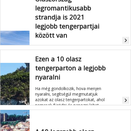
túlturizmus elleni küzdelemre.
legromantikusabb
strandja is 2021
legjobb tengerpartjai
között van
navigate_next
Kék zászlós elismerésben részesült
gyönyörű strandok az egész Riviéra
Ezen a 10 olasz
mentén helyezkednek el, és olyan
varázslatos gyöngyszemek is, mint
tengerparton a legjobb
Camogli, amelynek színes házai a
türkizkék vízre néznek.
nyaralni
Ha még gondolkozik, hova menjen
nyaralni, segítségül megmutatjuk
azokat az olasz tengerpartokat, ahol
navigate_next
nemcsak fürödni és napozni lehet,
hanem kulturális látnivalók is bőven
akadnak.