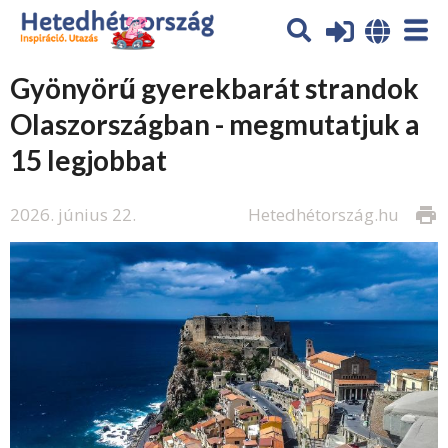
Gyönyörű gyerekbarát strandok
Olaszországban - megmutatjuk a
15 legjobbat
2026. június 22.
Hetedhétország.hu
print