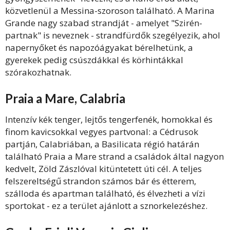
közvetlenül a Messina-szoroson található. A Marina
Grande nagy szabad strandját - amelyet "Szirén-
partnak" is neveznek - strandfürdők szegélyezik, ahol
napernyőket és napozóágyakat bérelhetünk, a
gyerekek pedig csúszdákkal és körhintákkal
szórakozhatnak.
Praia a Mare, Calabria
Intenzív kék tenger, lejtős tengerfenék, homokkal és
finom kavicsokkal vegyes partvonal: a Cédrusok
partján, Calabriában, a Basilicata régió határán
található Praia a Mare strand a családok által nagyon
kedvelt, Zöld Zászlóval kitüntetett úti cél. A teljes
felszereltségű strandon számos bár és étterem,
szálloda és apartman található, és élvezheti a vízi
sportokat - ez a terület ajánlott a sznorkelezéshez.