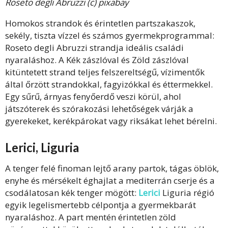
Roseto degli Abruzzi (c) pixabay
Homokos strandok és érintetlen partszakaszok,
sekély, tiszta vízzel és számos gyermekprogrammal:
Roseto degli Abruzzi strandja ideális családi
nyaraláshoz. A Kék zászlóval és Zöld zászlóval
kitüntetett strand teljes felszereltségű, vízimentők
által őrzött strandokkal, fagyizókkal és éttermekkel.
Egy sűrű, árnyas fenyőerdő veszi körül, ahol
játszóterek és szórakozási lehetőségek várják a
gyerekeket, kerékpárokat vagy riksákat lehet bérelni.
Lerici, Liguria
A tenger felé finoman lejtő arany partok, tágas öblök,
enyhe és mérsékelt éghajlat a mediterrán cserje és a
csodálatosan kék tenger mögött:
Lerici
Liguria régió
egyik legelismertebb célpontja a gyermekbarát
nyaraláshoz. A part mentén érintetlen zöld