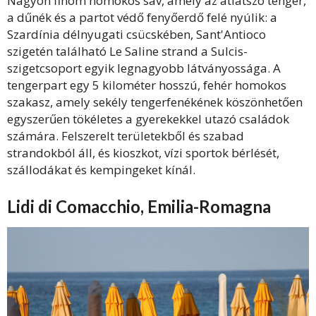
Nagyon finom homokos sáv, amely az átlátszó tenger,
a dűnék és a partot védő fenyőerdő felé nyúlik: a
Szardínia délnyugati csücskében, Sant'Antioco
szigetén található Le Saline strand a Sulcis-
szigetcsoport egyik legnagyobb látványossága. A
tengerpart egy 5 kilométer hosszú, fehér homokos
szakasz, amely sekély tengerfenékének köszönhetően
egyszerűen tökéletes a gyerekekkel utazó családok
számára. Felszerelt területekből és szabad
strandokból áll, és kioszkot, vízi sportok bérlését,
szállodákat és kempingeket kínál.
Lidi di Comacchio, Emilia-Romagna