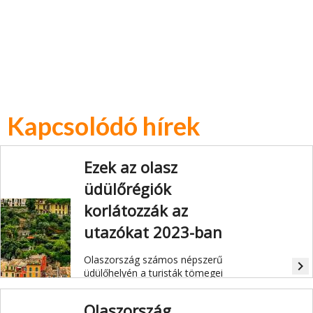
Kapcsolódó hírek
Ezek az olasz
üdülőrégiók
korlátozzák az
utazókat 2023-ban
Olaszország számos népszerű
navigate_next
üdülőhelyén a turisták tömegei
gondot okoznak a helyieknek. Ezért
most több régió is törvényeket vezet
Olaszország
be az utazók korlátozására és a