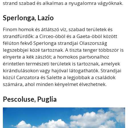
strand szabad és alkalmas a nyugalomra vágyóknak.
Sperlonga, Lazio
Finom homok és átlátszó víz, szabad területek és
strandfürdők: a Circeo-öböl és a Gaeta-öböl között
félúton fekvő Sperlonga strandjai Olaszország
legszebbjei közé tartoznak. A tiszta tenger többször is
elnyerte a kék zászlót; a homokos partvonalhoz
érintetlen természeti területek is tartoznak, amelyek
kirándulásokon vagy hajóval látogathatók. Strandjai
közül Canzatora és Salette a legjobbak a családok
számára, ahol minden kényelmet élvezhetnek.
Pescoluse, Puglia