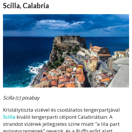
Scilla, Calabria
Scilla (c) pixabay
Kristálytiszta vizével és csodálatos tengerpartjával
Scilla
kiváló tengerparti célpont Calabriában. A
strandot vizének jellegzetes színe miatt "a lila part
gyöngyszemének" nevezik, és a Ruffo erőd alatt,