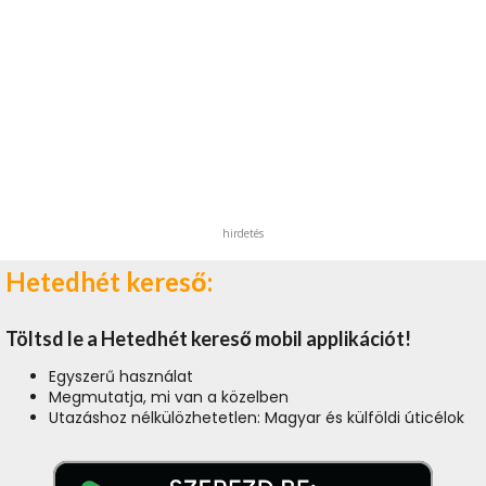
hirdetés
Hetedhét kereső:
Töltsd le a Hetedhét kereső mobil applikációt!
Egyszerű használat
Megmutatja, mi van a közelben
Utazáshoz nélkülözhetetlen: Magyar és külföldi úticélok