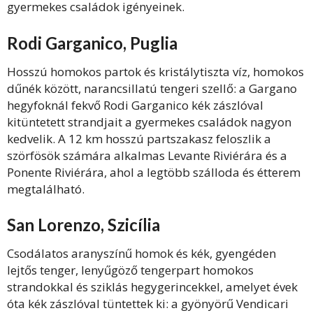
gyermekes családok igényeinek.
Rodi Garganico, Puglia
Hosszú homokos partok és kristálytiszta víz, homokos
dűnék között, narancsillatú tengeri szellő: a Gargano
hegyfoknál fekvő Rodi Garganico kék zászlóval
kitüntetett strandjait a gyermekes családok nagyon
kedvelik. A 12 km hosszú partszakasz feloszlik a
szörfösök számára alkalmas Levante Riviérára és a
Ponente Riviérára, ahol a legtöbb szálloda és étterem
megtalálható.
San Lorenzo, Szicília
Csodálatos aranyszínű homok és kék, gyengéden
lejtős tenger, lenyűgöző tengerpart homokos
strandokkal és sziklás hegygerincekkel, amelyet évek
óta kék zászlóval tüntettek ki: a gyönyörű Vendicari