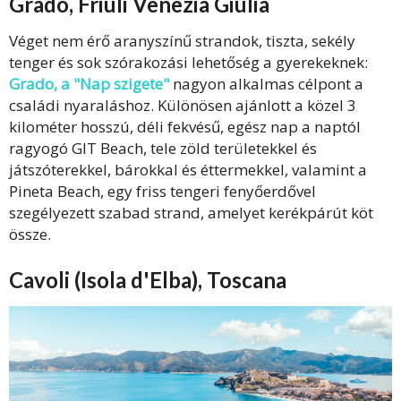
Grado, Friuli Venezia Giulia
Véget nem érő aranyszínű strandok, tiszta, sekély
tenger és sok szórakozási lehetőség a gyerekeknek:
Grado, a "Nap szigete"
nagyon alkalmas célpont a
családi nyaraláshoz. Különösen ajánlott a közel 3
kilométer hosszú, déli fekvésű, egész nap a naptól
ragyogó GIT Beach, tele zöld területekkel és
játszóterekkel, bárokkal és éttermekkel, valamint a
Pineta Beach, egy friss tengeri fenyőerdővel
szegélyezett szabad strand, amelyet kerékpárút köt
össze.
Cavoli (Isola d'Elba), Toscana