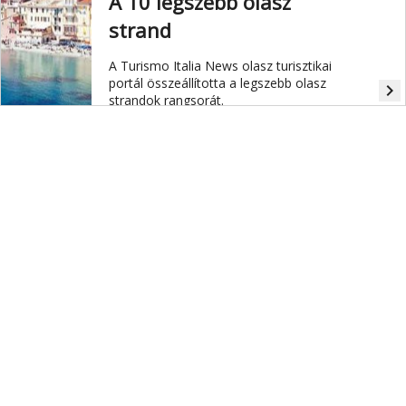
A 10 legszebb olasz
strand
A Turismo Italia News olasz turisztikai
portál összeállította a legszebb olasz
navigate_next
strandok rangsorát.