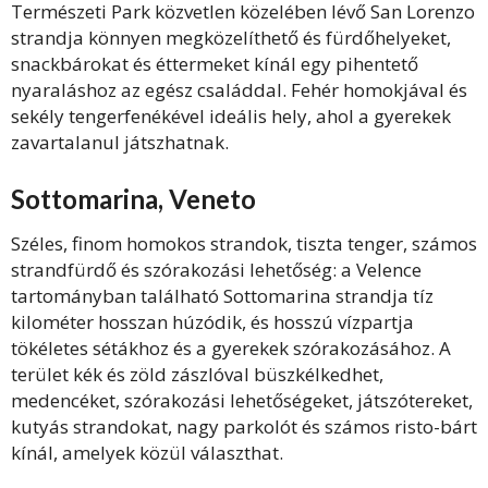
Természeti Park közvetlen közelében lévő San Lorenzo
strandja könnyen megközelíthető és fürdőhelyeket,
snackbárokat és éttermeket kínál egy pihentető
nyaraláshoz az egész családdal. Fehér homokjával és
sekély tengerfenékével ideális hely, ahol a gyerekek
zavartalanul játszhatnak.
Sottomarina, Veneto
Széles, finom homokos strandok, tiszta tenger, számos
strandfürdő és szórakozási lehetőség: a Velence
tartományban található
Sottomarina
strandja tíz
kilométer hosszan húzódik, és hosszú vízpartja
tökéletes sétákhoz és a gyerekek szórakozásához. A
terület kék és zöld zászlóval büszkélkedhet,
medencéket, szórakozási lehetőségeket, játszótereket,
kutyás strandokat, nagy parkolót és számos risto-bárt
kínál, amelyek közül választhat.