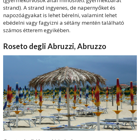
(gyermekorvosok által minősített gyermekbarát
strand). A strand ingyenes, de napernyőket és
napozóágyakat is lehet bérelni, valamint lehet
ebédelni vagy fagyizni a sétány mentén található
számos étterem egyikében.
Roseto degli Abruzzi, Abruzzo