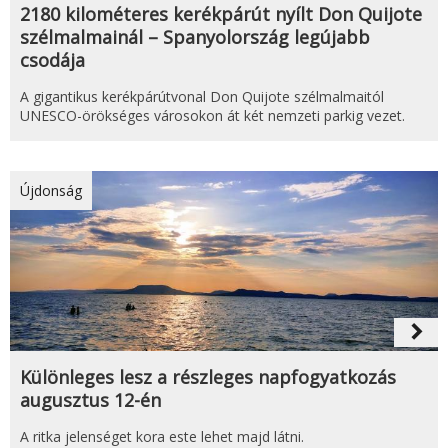
2180 kilométeres kerékpárút nyílt Don Quijote
szélmalmainál – Spanyolország legújabb
csodája
A gigantikus kerékpárútvonal Don Quijote szélmalmaitól
UNESCO-örökséges városokon át két nemzeti parkig vezet.
Újdonság
navigate_next
Különleges lesz a részleges napfogyatkozás
augusztus 12-én
A ritka jelenséget kora este lehet majd látni.