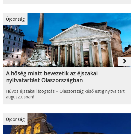
Újdonság
navigate_next
A hőség miatt bevezetik az éjszakai
nyitvatartást Olaszországban
Hűvös éjszakai látogatás – Olaszország késő estig nyitva tart
augusztusban!
Újdonság