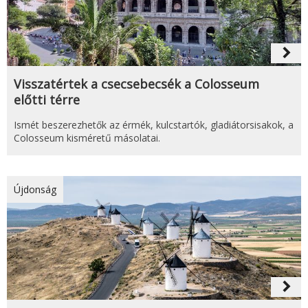
navigate_next
Visszatértek a csecsebecsék a Colosseum
előtti térre
Ismét beszerezhetők az érmék, kulcstartók, gladiátorsisakok, a
Colosseum kisméretű másolatai.
Újdonság
navigate_next