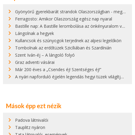
Gyönyörű gyerekbarát strandok Olaszországban - megmutatjuk a 15 legjobbat
Ferragosto: Amikor Olaszország egész nap nyaral
Bastille nap: A Bastille lerombolása az önkényuralom végét jelentette
Lángolnak a hegyek
Kullancsok és szúnyogok terjednek az alpesi legelőkön
Tombolnak az erdőtüzek Szicíliában és Szardínián
Szent Iván-éj – A lángoló folyó
Graz adventi vásárai
Már 200 éves a „Csendes éj! Szentséges éj!”
A nyári napforduló éjjelén legendás hegyi tüzek világítják meg Zugspitzét
Mások épp ezt nézik
Padova látnivalói
Tauplitz nyáron
Tata látnivalói, események