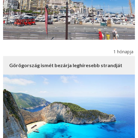
1 hónapja
Görögország ismét bezárja leghíresebb strandját