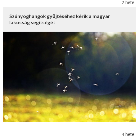
2 hete
Szúnyoghangok gyűjtéséhez kérik a magyar
lakosság segítségét
4 hete