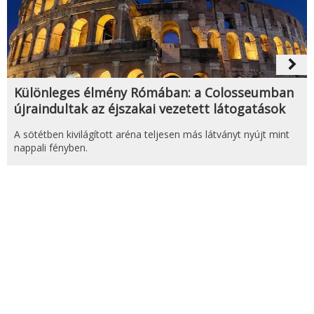
navigate_next
Különleges élmény Rómában: a Colosseumban
újraindultak az éjszakai vezetett látogatások
A sötétben kivilágított aréna teljesen más látványt nyújt mint
nappali fényben.