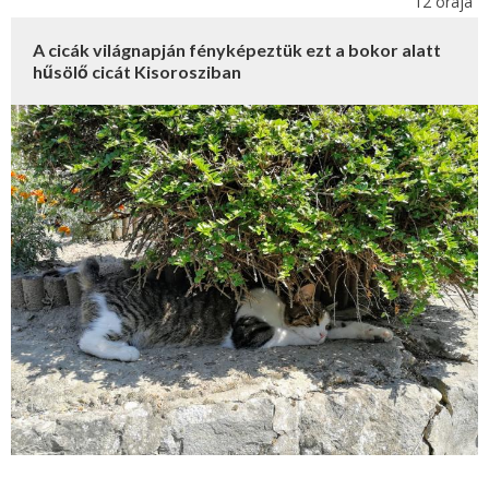
12 órája
A cicák világnapján fényképeztük ezt a bokor alatt
hűsölő cicát Kisorosziban