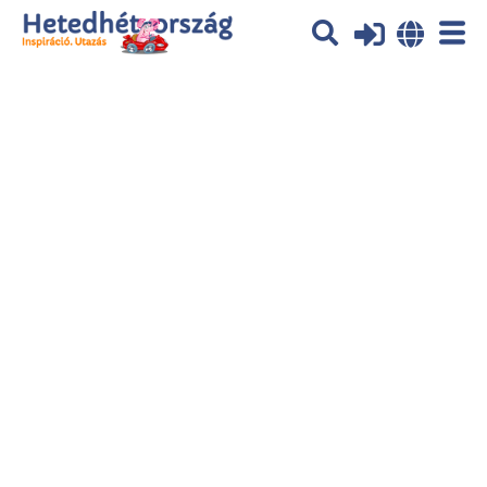
Az oldal sütiket (cookies) használ. További tájékoztatás itt:
Adatvédelmi
tájékoztató
Ok