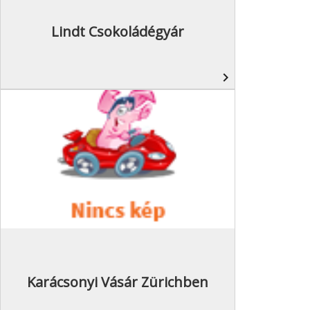
Lindt Csokoládégyár
navigate_next
Karácsonyi Vásár Zürichben