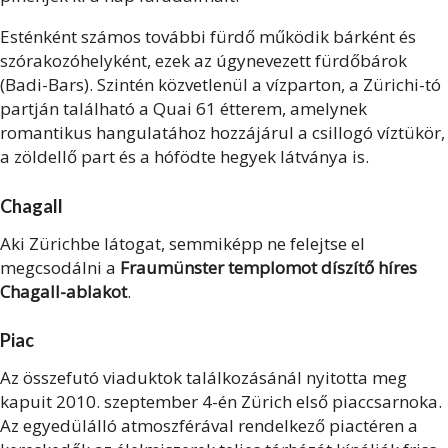
Esténként számos további fürdő működik bárként és
szórakozóhelyként, ezek az úgynevezett fürdőbárok
(Badi-Bars). Szintén közvetlenül a vízparton, a Zürichi-tó
partján található a Quai 61 étterem, amelynek
romantikus hangulatához hozzájárul a csillogó víztükör,
a zöldellő part és a hófödte hegyek látványa is.
Chagall
Aki Zürichbe látogat, semmiképp ne felejtse el
megcsodálni a
Fraumünster templomot díszítő híres
Chagall-ablakot
.
Piac
Az összefutó viaduktok találkozásánál nyitotta meg
kapuit 2010. szeptember 4-én Zürich első piaccsarnoka.
Az egyedülálló atmoszférával rendelkező piactéren a