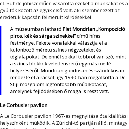
el. Bührle jóhiszeműen vásárolta ezeket a munkákat és a
gyűjtők között az egyik első volt, aki szembenézett az
eredetük kapcsán felmerült kérdésekkel.
A múzeumban látható
Piet Mondrian „Kompozíció
piros, kék és sárga színekkel”
című híres
festménye. Fekete vonalakkal választja el a
különböző méretű színes négyzeteket és
téglalapokat. De ennél sokkal többről van szó, mint
a színes blokkok véletlenszerű egymás mellé
helyezéséről. Mondrian gondosan és szándékosan
rendezte el a rácsot, így 1930-ban megalkotta a De
Stijl mozgalom legfontosabb műalkotását,
amelynek fejlődésében ő maga is részt vett.
Le Corbusier pavilon
A Le Corbusier pavilon 1967-es megnyitása óta kiállítási
helyszínként működik. A Zürichi-tó partján álló, mintegy