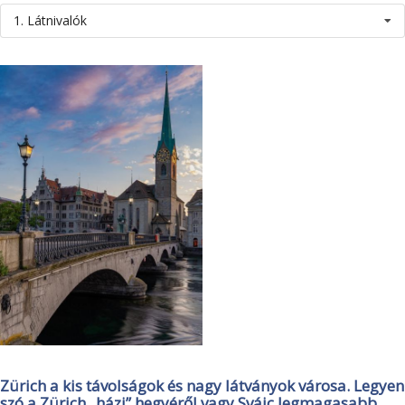
1. Látnivalók
Zürich a kis távolságok és nagy látványok városa. Legyen
szó a Zürich „házi” hegyéről vagy Svájc legmagasabb