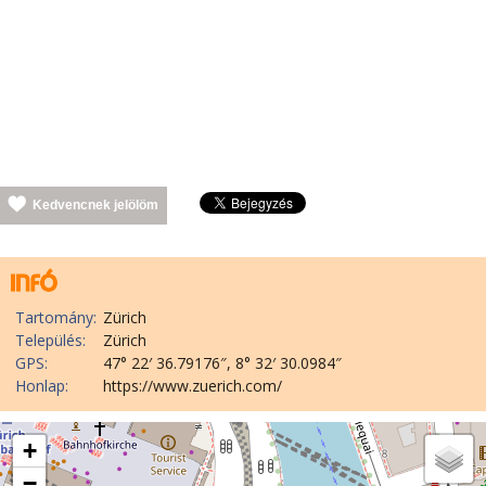
Kedvencnek jelölöm
Tartomány:
Zürich
Település:
Zürich
GPS:
47° 22′ 36.79176″, 8° 32′ 30.0984″
Honlap:
https://www.zuerich.com/
+
−