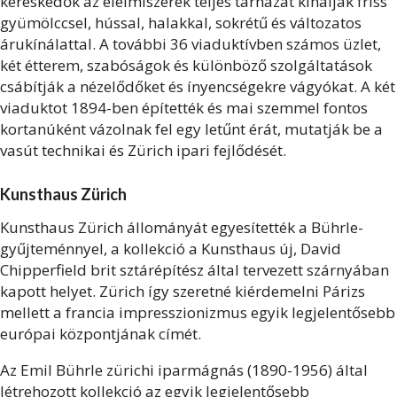
kereskedők az élelmiszerek teljes tárházát kínálják friss
gyümölccsel, hússal, halakkal, sokrétű és változatos
árukínálattal. A további 36 viaduktívben számos üzlet,
két étterem, szabóságok és különböző szolgáltatások
csábítják a nézelődőket és ínyencségekre vágyókat. A két
viaduktot 1894-ben építették és mai szemmel fontos
kortanúként vázolnak fel egy letűnt érát, mutatják be a
vasút technikai és Zürich ipari fejlődését.
Kunsthaus Zürich
Kunsthaus Zürich állományát egyesítették a Bührle-
gyűjteménnyel, a kollekció a Kunsthaus új, David
Chipperfield brit sztárépítész által tervezett szárnyában
kapott helyet. Zürich így szeretné kiérdemelni Párizs
mellett a francia impresszionizmus egyik legjelentősebb
európai központjának címét.
Az Emil Bührle zürichi iparmágnás (1890-1956) által
létrehozott kollekció az egyik legjelentősebb