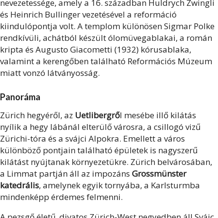
nevezetessége, amely a 16. században Huldrych Zwingli
és Heinrich Bullinger vezetésével a reformáció
kiindulópontja volt. A templom különösen Sigmar Polke
rendkívüli, achátból készült ólomüvegablakai, a román
kripta és Augusto Giacometti (1932) kórusablaka,
valamint a kerengőben található Reformációs Múzeum
miatt vonzó látványosság.
Panoráma
Zürich hegyéről, az
Uetlibergrő
l mesébe illő kilátás
nyílik a hegy lábánál elterülő városra, a csillogó vizű
Zürichi-tóra és a svájci Alpokra. Emellett a város
különböző pontjain található épületek is nagyszerű
kilátást nyújtanak környezetükre. Zürich belvárosában,
a Limmat partján áll az impozáns
Grossmünster
katedrális
, amelynek egyik tornyába, a Karlsturmba
mindenképp érdemes felmenni.
A pezsgő életű, divatos Zürich-West negyedben áll Svájc