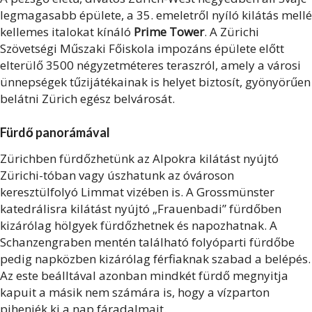
legmagasabb épülete, a 35. emeletről nyíló kilátás mellé
kellemes italokat kínáló
Prime Tower
. A Zürichi
Szövetségi Műszaki Főiskola impozáns épülete előtt
elterülő 3500 négyzetméteres teraszról, amely a városi
ünnepségek tűzijátékainak is helyet biztosít, gyönyörűen
belátni Zürich egész belvárosát.
Fürdő panorámával
Zürichben fürdőzhetünk az Alpokra kilátást nyújtó
Zürichi-tóban vagy úszhatunk az óvároson
keresztülfolyó Limmat vizében is. A Grossmünster
katedrálisra kilátást nyújtó „Frauenbadi” fürdőben
kizárólag hölgyek fürdőzhetnek és napozhatnak. A
Schanzengraben mentén található folyóparti fürdőbe
pedig napközben kizárólag férfiaknak szabad a belépés.
Az este beálltával azonban mindkét fürdő megnyitja
kapuit a másik nem számára is, hogy a vízparton
pihenjék ki a nap fáradalmait.