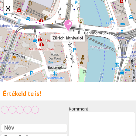
Zürich látnivalói
Értékeld te is!
Komment