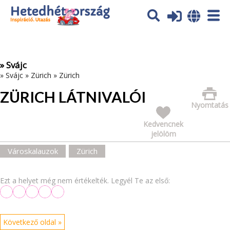
Az oldal sütiket (cookies) használ. További tájékoztatás itt:
Adatvédelmi tájékoztató
Ok
» Svájc
»
Svájc
»
Zürich
»
Zürich
ZÜRICH LÁTNIVALÓI
Nyomtatás
Kedvencnek
jelölöm
Városkalauzok
Zürich
Ezt a helyet még nem értékelték. Legyél Te az első:
Következő oldal »