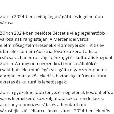
Zürich 2024-ben a világ legdrágább és legélhetőbb
városa.
Zürich 2024-ben beelőzte Bécset a világ legélhetőbb
városainak ranglistáján. A Mercer idei városi
életminőség-felmérésének eredményei szerint tíz év
után először nem Ausztria fővárosa került a lista
csúcsára, hanem a svájci pénzügyi és kulturális központ,
Zürich. A rangsor a nemzetközi munkavállalók és
családjaik életminőségét vizsgálta olyan szempontok
alapján, mint a közlekedés, biztonság, infrastruktúra,
oktatás és kulturális lehetőségek.
Zürich győzelme több tényező meglétének köszönhető: a
város kiemelkedő közszolgáltatásokkal rendelkezik,
alacsony a bűnözési ráta, és a fenntartható
városfejlesztés élharcosának számít. 2024-ben jelentős