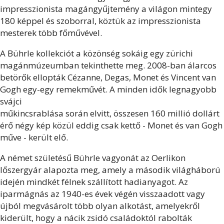
impresszionista magángyűjtemény a világon mintegy
180 képpel és szoborral, köztük az impresszionista
mesterek több főművével.
A Bührle kollekciót a közönség sokáig egy zürichi
magánmúzeumban tekinthette meg. 2008-ban álarcos
betörők ellopták Cézanne, Degas, Monet és Vincent van
Gogh egy-egy remekművét. A minden idők legnagyobb
svájci
műkincsrablása során elvitt, összesen 160 millió dollárt
érő négy kép közül eddig csak kettő - Monet és van Gogh
műve - került elő.
A német születésű Bührle vagyonát az Oerlikon
lőszergyár alapozta meg, amely a második világháború
idején mindkét félnek szállított hadianyagot. Az
iparmágnás az 1940-es évek végén visszaadott vagy
újból megvásárolt több olyan alkotást, amelyekről
kiderült, hogy a nácik zsidó családoktól rabolták