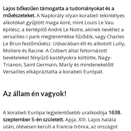
Lajos bőkezűen támogatta a tudományokat és a
művészeteket.
A Napkirály olyan korabeli tekintélyes
alkotókat gyűjtött maga köré, mint Louis Le Vau
építész, a kertépítő André Le Notre, akinek nevéhez a
versailles-i park megteremtése fűződik, vagy Charles
Le Brun festőművész. Udvarában élt és alkotott Lully,
Moliere és Racine. A Colbert által feltornázott
bevételeket fényűző kastélyokra költötte, Nagy-
Trianon, Saint Germain, Marly és mindenekelőtt
Versailles elkápráztatta a korabeli Európát.
Az állam én vagyok!
A korabeli Európa legjelentősebb uralkodója
1638.
szeptember 5-én született.
Apja, XIII. Lajos halála
után, ötévesen került a francia trónra, az országot