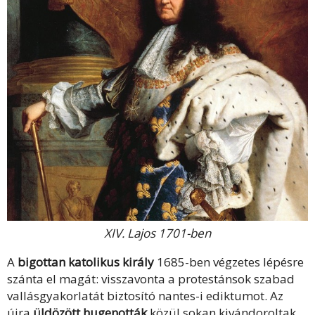
XIV. Lajos 1701-ben
A
bigottan katolikus király
1685-ben végzetes lépésre
szánta el magát: visszavonta a protestánsok szabad
vallásgyakorlatát biztosító nantes-i ediktumot. Az
újra
üldözött hugenották
közül sokan kivándoroltak,