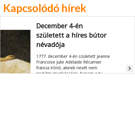
Kapcsolódó hírek
December 4-én
született a híres bútor
névadója
1777. december 4-én született Jeanne
Francoise Julie Adelaide Récamier
francia írónő, akinek nevét nem
navigate_next
irodalmi munkássága, hanem egy
róla elnevezett jellegzetes kárpitozott
heverőtípus őrizte meg.