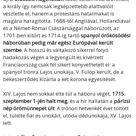
a király így nemcsak legképzettebb alattvalóit
vesztette el, hanem a protestáns hatalmakat is
magára haragította. 1688-tól Angliával, Hollandiával
és a Német-Római Császársággal háborúzott, az
1701-ben kitört és 1714-ig tartó
spanyol örökösödési
háborúban pedig már egész Európával került
szembe
. A hosszú és váltakozó sikerrel folyó
hadakozás végén a legyengült és kivérzett
Franciaország csak fél sikert könyvelhetett el: a
spanyol trónra Lajos unokája, V. Fülöp került, de a
békeszerződés kizárta a két korona egyesítését.
XIV. Lajos nem sokkal élte túl a háború végét,
1715.
szeptember 1-jén halt meg
, és a hír hallatán a
párizsi
nép örömünnepet ült
. A trónon hetvenkét évet töltött
el, túlélte fiát és unokáit, utóda dédunokája, XV. Lajos
lett.