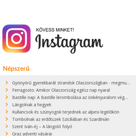
Népszerű
Gyönyörű gyerekbarát strandok Olaszországban - megmutatjuk a 15 legjobbat
Ferragosto: Amikor Olaszország egész nap nyaral
Bastille nap: A Bastille lerombolása az önkényuralom végét jelentette
Lángolnak a hegyek
Kullancsok és szúnyogok terjednek az alpesi legelőkön
Tombolnak az erdőtüzek Szicíliában és Szardínián
Szent Iván-éj – A lángoló folyó
Graz adventi vásárai