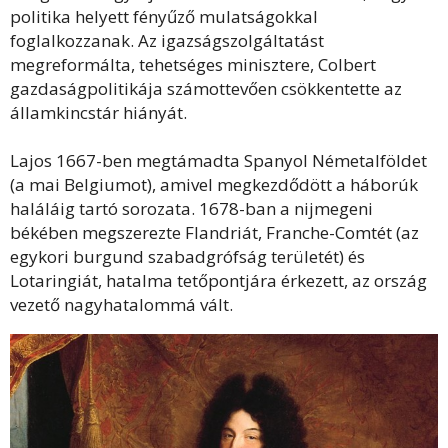
politika helyett fényűző mulatságokkal
foglalkozzanak. Az igazságszolgáltatást
megreformálta, tehetséges minisztere, Colbert
gazdaságpolitikája számottevően csökkentette az
államkincstár hiányát.
Lajos 1667-ben megtámadta Spanyol Németalföldet
(a mai Belgiumot), amivel megkezdődött a háborúk
haláláig tartó sorozata. 1678-ban a nijmegeni
békében megszerezte Flandriát, Franche-Comtét (az
egykori burgund szabadgrófság területét) és
Lotaringiát, hatalma tetőpontjára érkezett, az ország
vezető nagyhatalommá vált.