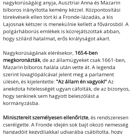
nagykorúságáig anyja, Ausztriai Anna és Mazarin
bíboros irányította kemény kézzel. Központosítási
törekvéseik ellen tört ki a Fronde-lázadás, a kis
Lajosnak kétszer is menekülnie kellett a fővárosból. A
polgárháborús emlékek is közrejátszottak abban,
hogy szilárd hatalmat, erős királyságot akart.
Nagykorúságának elérésekor,
1654-ben
megkoronázták
, de az államügyeket csak 1661-ben,
Mazarin bíboros halála után vette át. A legenda
szerint lovaglópálcával jelent meg a parlament
ülésén, és kijelentette:
"Az állam én vagyok!"
Az
anekdota hitelességét ugyan cáfolták, de az bizonyos,
hogy senkinek sem hagyott beleszólást a
kormányzásba.
Minisztereit személyesen ellenőrizte
, és rendszeresen
cserélgette. A Fronde idején sok bajt okozó nemesség
hangadóit kegydíjakkal udvarába csábította, hogy