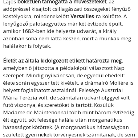
Lajos
bőkezűen támogatta a művészeteket
, az
adópréssel kisajtolt csillagászati összegeket fényűző
kastélyokra, mindenekelőtt
Versailles
-ra költötte. A
lenyűgöző palotaegyüttes már két évtizede épült,
amikor 1682-ben ide helyezte udvarát, a király
azonban soha nem látta készen, mert a munkák még
halálakor is folytak.
Életét az általa kidolgozott etikett határozta meg
,
amelyben ő játszotta a példaképül választott Nap
szerepét. Mindig nyilvánosan, de egyedül ebédelt:
élete során egyszer tett kivételt, a drámaíró Moliére is
helyett foglalhatott asztalánál. Felesége Ausztriai
Mária Terézia volt, de számtalan udvarhölggyel volt
futó viszonya, és szeretőket is tartott. Közülük
Madame de Maintenonnal több mint három évtizedig
élt együtt, sőt felesége halála után morganatikus
házasságot kötöttek. (A morganatikus házasságban
született gyermekek törvényesnek számítanak, de sem