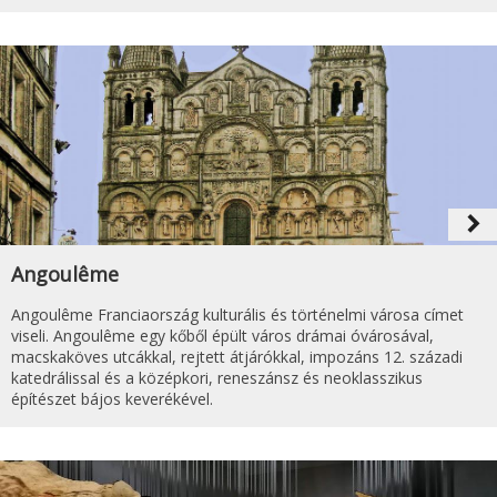
navigate_next
Angoulême
Angoulême Franciaország kulturális és történelmi városa címet
viseli. Angoulême egy kőből épült város drámai óvárosával,
macskaköves utcákkal, rejtett átjárókkal, impozáns 12. századi
katedrálissal és a középkori, reneszánsz és neoklasszikus
építészet bájos keverékével.