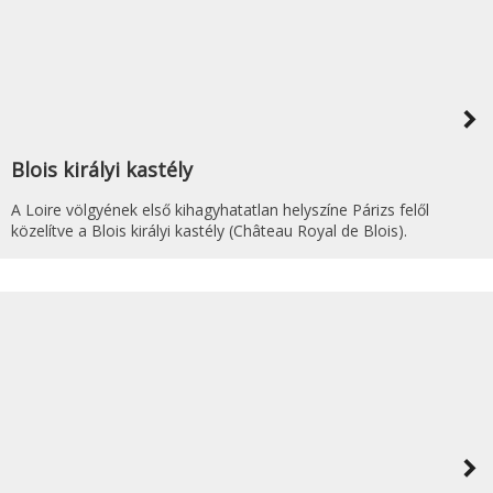
navigate_next
Blois királyi kastély
A Loire völgyének első kihagyhatatlan helyszíne Párizs felől
közelítve a Blois királyi kastély (Château Royal de Blois).
navigate_next