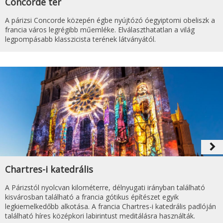
Concorde tér
A párizsi Concorde közepén égbe nyújtózó óegyiptomi obeliszk a
francia város legrégibb műemléke. Elválaszthatatlan a világ
legpompásabb klasszicista terének látványától.
navigate_next
Chartres-i katedrális
A Párizstól nyolcvan kilométerre, délnyugati irányban található
kisvárosban található a francia gótikus építészet egyik
legkiemelkedőbb alkotása. A francia Chartres-i katedrális padlóján
található híres középkori labirintust meditálásra használták.