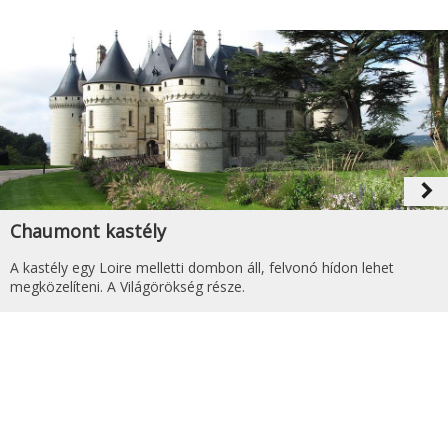
navigate_next
Chaumont kastély
A kastély egy Loire melletti dombon áll, felvonó hídon lehet
megközelíteni. A Világörökség része.