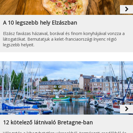
navigate_next
A 10 legszebb hely Elzászban
Elzász favázas házaival, borával és finom konyhájával vonzza a
látogatókat. Bemutatjuk a kelet-franciaországi ínyenc régió
legszebb helyeit.
navigate_next
12 kötelező látnivaló Bretagne-ban