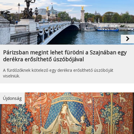
navigate_next
Párizsban megint lehet fürödni a Szajnában egy
derékra erősíthető úszóbójával
A fürdőzőknek kötelező egy derékra erősíthető úszóbóját
viselniük.
Újdonság