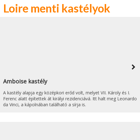
Loire menti kastélyok
navigate_next
Amboise kastély
A kastély alapja egy középkori erőd volt, melyet VII. Károly és I.
Ferenc alatt építettek át királyi rezidenciává. Itt halt meg Leonardo
da Vinci, a kápolnában található a sírja is.