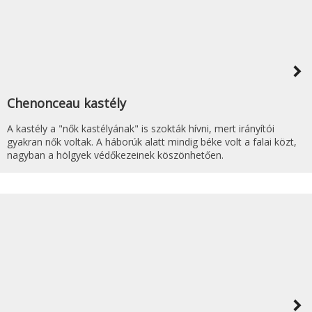
navigate_next
Chenonceau kastély
A kastély a "nők kastélyának" is szokták hívni, mert irányítói
gyakran nők voltak. A háborúk alatt mindig béke volt a falai közt,
nagyban a hölgyek védőkezeinek köszönhetően.
navigate_next