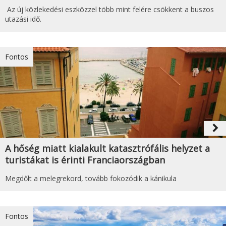
Az új közlekedési eszközzel több mint felére csökkent a buszos
utazási idő.
Fontos
navigate_next
A hőség miatt kialakult katasztrófális helyzet a
turistákat is érinti Franciaországban
Megdőlt a melegrekord, tovább fokozódik a kánikula
Fontos