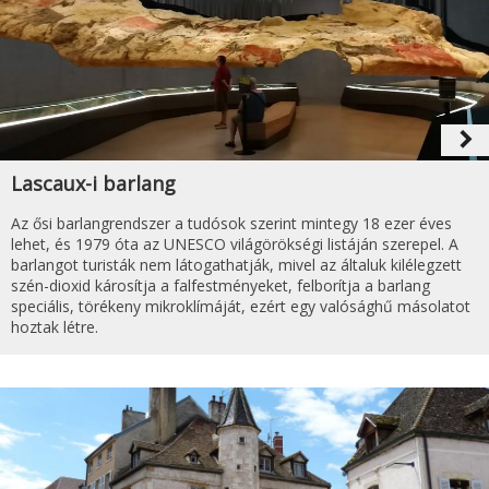
navigate_next
Lascaux-i barlang
Az ősi barlangrendszer a tudósok szerint mintegy 18 ezer éves
lehet, és 1979 óta az UNESCO világörökségi listáján szerepel. A
barlangot turisták nem látogathatják, mivel az általuk kilélegzett
szén-dioxid károsítja a falfestményeket, felborítja a barlang
speciális, törékeny mikroklímáját, ezért egy valósághű másolatot
hoztak létre.