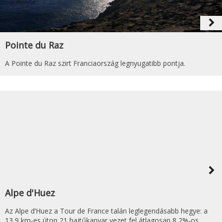
navigate_next
Pointe du Raz
A Pointe du Raz szirt Franciaország legnyugatibb pontja.
navigate_next
Alpe d'Huez
Az Alpe d’Huez a Tour de France talán leglegendásabb hegye: a
13,9 km-es úton 21 hajtűkanyar vezet fel átlagosan 8,2%-os