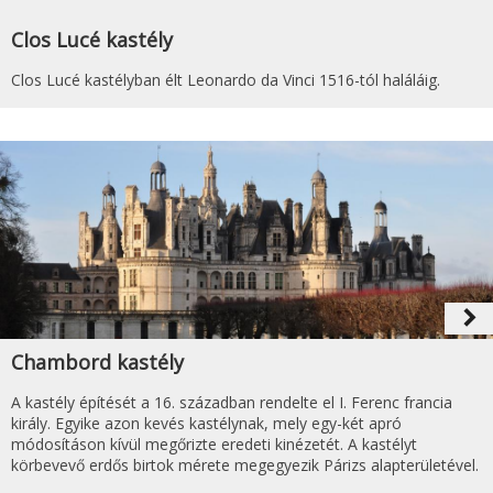
Clos Lucé kastély
Clos Lucé kastélyban élt Leonardo da Vinci 1516-tól haláláig.
navigate_next
Chambord kastély
A kastély építését a 16. században rendelte el I. Ferenc francia
király. Egyike azon kevés kastélynak, mely egy-két apró
módosításon kívül megőrizte eredeti kinézetét. A kastélyt
körbevevő erdős birtok mérete megegyezik Párizs alapterületével.