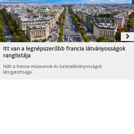
navigate_next
Itt van a legnépszerűbb francia látványosságok
ranglistája
Nőtt a francia múzeumok és turistalátványosságok
látogatottsága.