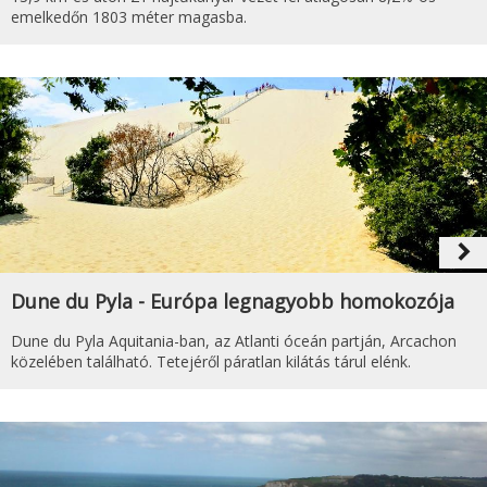
emelkedőn 1803 méter magasba.
navigate_next
Dune du Pyla - Európa legnagyobb homokozója
Dune du Pyla Aquitania-ban, az Atlanti óceán partján, Arcachon
közelében található. Tetejéről páratlan kilátás tárul elénk.