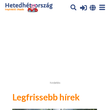
Az oldal sütiket (cookies) használ. További tájékoztatás itt:
Adatvédelmi tájékoztató
Ok
hirdetés
Legfrissebb hírek