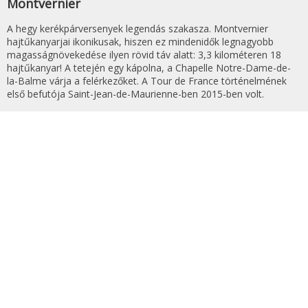
Montvernier
A hegy kerékpárversenyek legendás szakasza. Montvernier
hajtűkanyarjai ikonikusak, hiszen ez mindenidők legnagyobb
magasságnövekedése ilyen rövid táv alatt: 3,3 kilométeren 18
hajtűkanyar! A tetején egy kápolna, a Chapelle Notre-Dame-de-
la-Balme várja a felérkezőket. A Tour de France történelmének
első befutója Saint-Jean-de-Maurienne-ben 2015-ben volt.