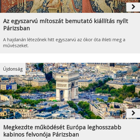
navigate_next
Az egyszarvú mítoszát bemutató kiállítás nyílt
Párizsban
A hajdanán létezőnek hitt egyszarvú az ókor óta ihleti meg a
művészeket.
Újdonság
navigate_next
Megkezdte működését Európa leghosszabb
kabinos felvonója Párizsban