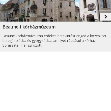
navigate_next
Beaune-i kórházmúzeum
Beaune kórházmúzeuma érdekes betekintést enged a középkori
betegápolásba és gyógyításba, amelyet ráadásul a kórház
borászata finanszírozott.