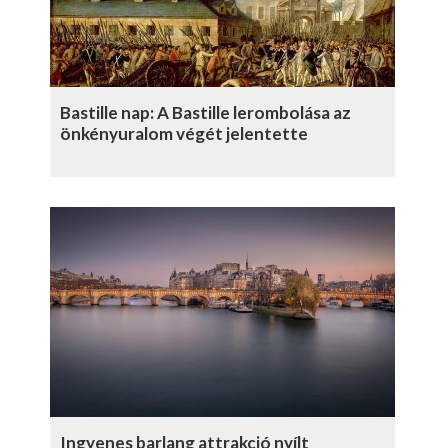
Bastille nap: A Bastille lerombolása az
önkényuralom végét jelentette
Ingyenes barlang attrakció nyílt