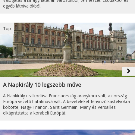
Válogatás a kihagyhatatlan városokból, természeti csodákból és
egyéb látnivalókból.
Top
navigate_next
A Napkirály 10 legszebb műve
A Napkirály uralkodása Franciaország aranykora volt, az ország
Európa vezető hatalmává vált. A bevételeket fényűző kastélyokra
költötte, Nagy-Trianon, Saint Germain, Marly és Versailles
elkápráztatta a korabeli Európát.