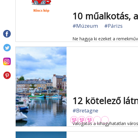
10 műalkotás, a
#Múzeum
#Párizs
Ne hagyja ki ezeket a remekműv
12 kötelező lát
#Bretagne
Válogatás a kihagyhatatlan város