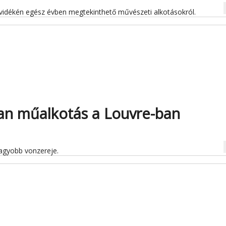
na
tvidékén egész évben megtekinthető művészeti alkotásokról.
lan műalkotás a Louvre-ban
na
agyobb vonzereje.