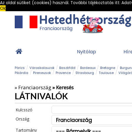
Az oldal sütiket (cookies) használ. További tájékoztatás itt:
Adat
Ok
Franciaország
Nyitólap
Hír
Párizs
Városkalauzok
Baszkföld
Bordeaux
Bretagne
Burgun
Pikárdia
Pireneusok
Provence
Strasbourg
Toulouse
Világör
Franciaország Legszebb Városkái
Gleccser
Hegy és csúcs
Kalandpark
Kerékpár
Kilá
»
Franciaország
» Keresés
Sziget
Szirt és fok
Szurdok
Tavak
Templom és kolostor
Teng
LÁTNIVALÓK
Kulcsszó
Ország
Tartomány