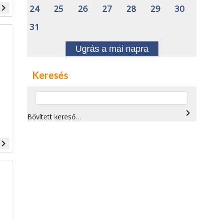
vigate_next
24
25
26
27
28
29
30
31
Ugrás a mai napra
Keresés
navigate_next
Bővített kereső…
vigate_next