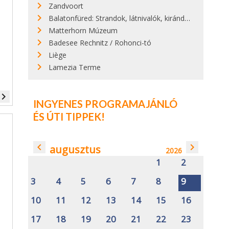
Zandvoort
Balatonfüred: Strandok, látnivalók, kirándulóhelyek, programok
Matterhorn Múzeum
Badesee Rechnitz / Rohonci-tó
Liège
Lamezia Terme
vigate_next
INGYENES PROGRAMAJÁNLÓ
ÉS ÚTI TIPPEK!
navigate_before
navigate_next
augusztus
2026
1
2
3
4
5
6
7
8
9
10
11
12
13
14
15
16
17
18
19
20
21
22
23