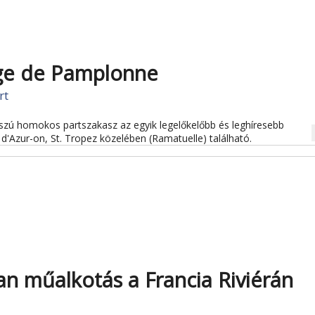
age de Pamplonne
rt
zú homokos partszakasz az egyik legelőkelőbb és leghíresebb
na
d'Azur-on, St. Tropez közelében (Ramatuelle) található.
an műalkotás a Francia Riviérán