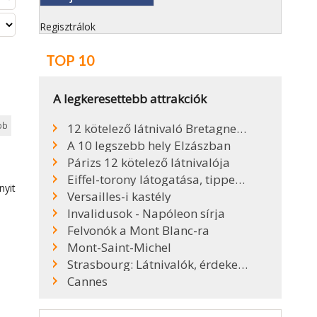
Regisztrálok
TOP 10
A legkeresettebb attrakciók
bb
12 kötelező látnivaló Bretagne-ban
A 10 legszebb hely Elzászban
Párizs 12 kötelező látnivalója
Eiffel-torony látogatása, tippek, infók
nyit
Versailles-i kastély
Invalidusok - Napóleon sírja
ly
Felvonók a Mont Blanc-ra
Mont-Saint-Michel
Strasbourg: Látnivalók, érdekességek, tippek
Cannes