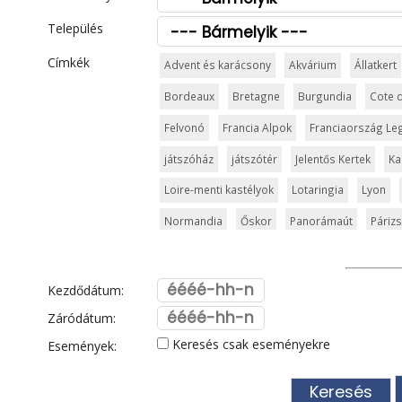
Település
Címkék
Advent és karácsony
Akvárium
Állatkert
Bordeaux
Bretagne
Burgundia
Cote 
Felvonó
Francia Alpok
Franciaország Le
játszóház
játszótér
Jelentős Kertek
Ka
Loire-menti kastélyok
Lotaringia
Lyon
Normandia
Őskor
Panorámaút
Párizs
Síparadicsom
Strand
Strasbourg
Sza
Templom és kolostor
Tengerpart
Termé
Kezdődátum:
Városkalauzok
Városnézés
Vidámpark
Záródátum:
Keresés csak eseményekre
Események: