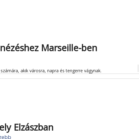
snézéshez Marseille-ben
na
k számára, akik városra, napra és tengerre vágynak.
ely Elzászban
szebb