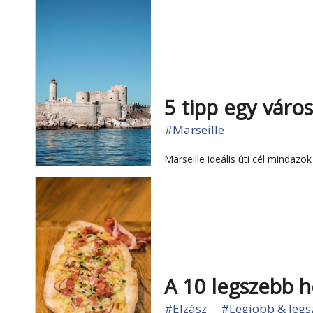
5 tipp egy váro
#Marseille
Marseille ideális úti cél mindazo
A 10 legszebb h
#Elzász
#Legjobb & leg