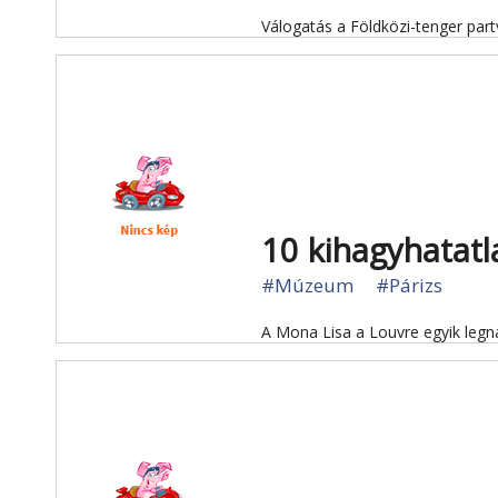
Válogatás a Földközi-tenger par
10 kihagyhatat
#Múzeum
#Párizs
A Mona Lisa a Louvre egyik legn