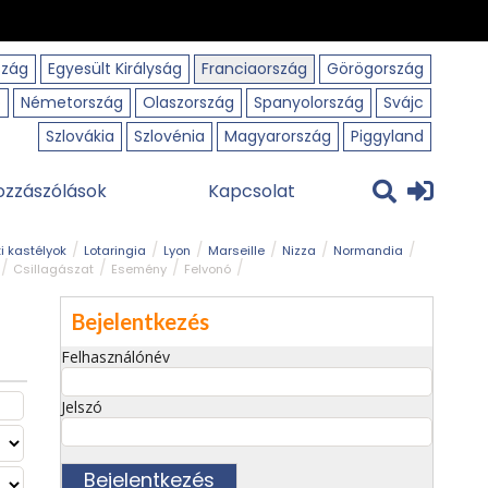
szág
Egyesült Királyság
Franciaország
Görögország
o
Németország
Olaszország
Spanyolország
Svájc
Szlovákia
Szlovénia
Magyarország
Piggyland
ozzászólások
Kapcsolat
i kastélyok
Lotaringia
Lyon
Marseille
Nizza
Normandia
Csillagászat
Esemény
Felvonó
r
Panorámaút
Park és kert
Római emlék
Szabadidőpark
Bejelentkezés
Felhasználónév
Jelszó