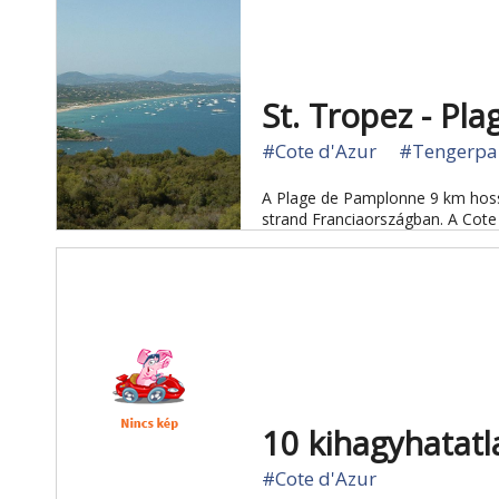
St. Tropez - Pl
#Cote d'Azur
#Tengerpa
A Plage de Pamplonne 9 km hoss
strand Franciaországban. A Cote 
10 kihagyhatatl
#Cote d'Azur