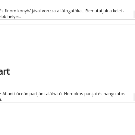
 és finom konyhájával vonzza a látogatókat. Bemutatjuk a kelet-
na
ebb helyeit.
art
z Atlanti-óceán partján található. Homokos partjai és hangulatos
na
a.