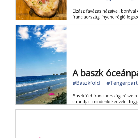
Elzász favázas házaival, borával
franciaországi ínyenc régió legsz
A baszk óceánp
#Baszkföld
#Tengerpart
Baszkföld franciaországi része a
strandjait mindenki kedvelni fogj