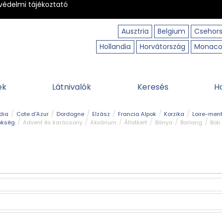
védelmi tájékoztató
Ausztria
Belgium
Csehor
Hollandia
Horvátország
Monac
ek
Látnivalók
Keresés
H
dia
Cote d'Azur
Dordogne
Elzász
Francia Alpok
Korzika
Loire-ment
ökség
Advent és karácsony
Akvárium
Állatkert
Bánya
Barlang
Bob
tó
Közlekedés
Legjobb & legszebb
Magyar kapcsolat
Múzeum
Ősko
erpart
Természeti park
Túra
Vár és kastély
Vidámpark