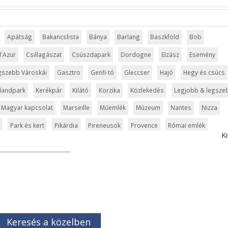
Apátság
Bakancslista
Bánya
Barlang
Baszkföld
Bob
d'Azur
Csillagászat
Csúszdapark
Dordogne
Elzász
Esemény
gszebb Városkái
Gasztro
Genfi-tó
Gleccser
Hajó
Hegy és csúcs
landpark
Kerékpár
Kilátó
Korzika
Közlekedés
Legjobb & legsze
Magyar kapcsolat
Marseille
Műemlék
Múzeum
Nantes
Nizza
Park és kert
Pikárdia
Pireneusok
Provence
Római emlék
Ki
badidőpark
Sziget
Szirt és fok
Szurdok
Tavak
szet
Természeti park
Toulouse
Túra
Üdülési kártya
Vár és kasté
Világörökség
Vízipark
Keresés a közelben