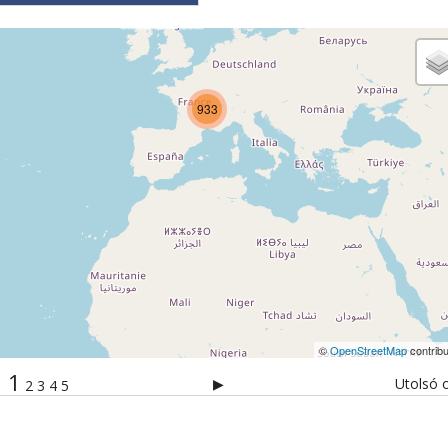
933
©
OpenStreetMap
contribu
1
▶
Utolsó o
2
3
4
5