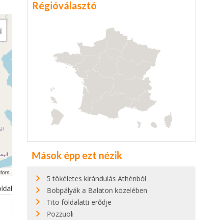
Régióválasztó
Mások épp ezt nézik
tors
5 tökéletes kirándulás Athénból
ldal
Bobpályák a Balaton közelében
Tito földalatti erődje
Pozzuoli