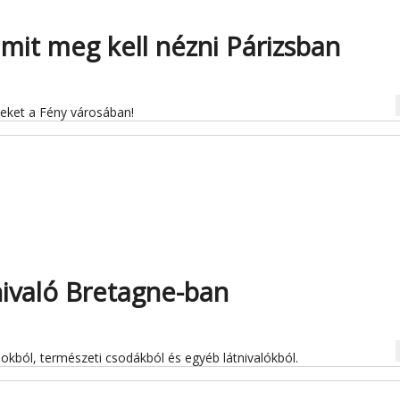
mit meg kell nézni Párizsban
na
eket a Fény városában!
nivaló Bretagne-ban
na
okból, természeti csodákból és egyéb látnivalókból.