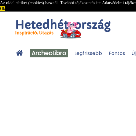
Az oldal sütiket (cookies) használ. További tájékoztatás itt:
Adatvédelmi tájéko
Ok
ArcheoLibro
Legfrissebb
Fontos
Ú