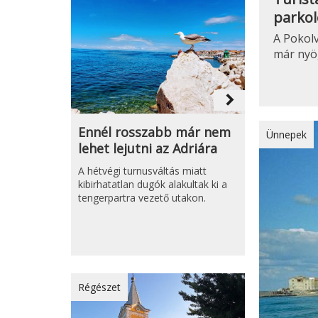
parkol
A Pokolv
már nyö
navigate_next
Ennél rosszabb már nem
Ünnepek
lehet lejutni az Adriára
A hétvégi turnusváltás miatt
kibirhatatlan dugók alakultak ki a
tengerpartra vezető utakon.
Régészet