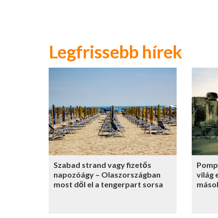
Legfrissebb hírek
Szabad strand vagy fizetős
Pompe
napozóágy – Olaszországban
világ
most dől el a tengerpart sorsa
másol