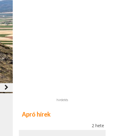
navigate_next
hirdetés
Apró hírek
2 hete