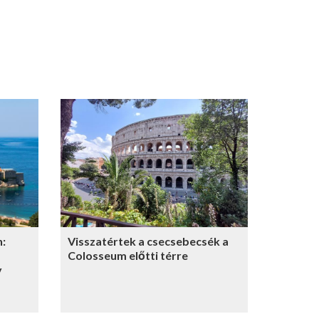
n:
Visszatértek a csecsebecsék a
Colosseum előtti térre
y