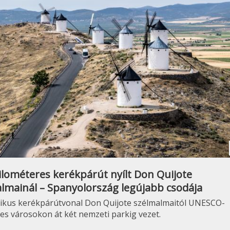
ilométeres kerékpárút nyílt Don Quijote
lmainál – Spanyolország legújabb csodája
tikus kerékpárútvonal Don Quijote szélmalmaitól UNESCO-
es városokon át két nemzeti parkig vezet.