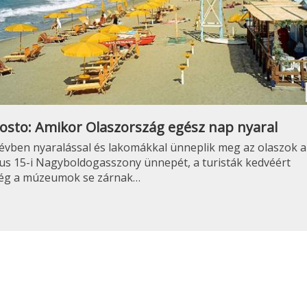
osto: Amikor Olaszország egész nap nyaral
évben nyaralással és lakomákkal ünneplik meg az olaszok a
us 15-i Nagyboldogasszony ünnepét, a turisták kedvéért
ég a múzeumok se zárnak…