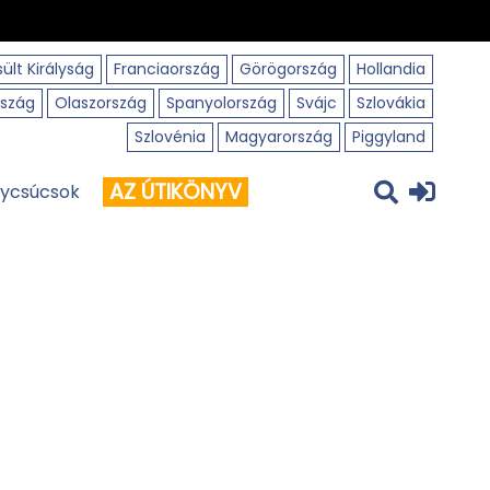
ült Királyság
Franciaország
Görögország
Hollandia
szág
Olaszország
Spanyolország
Svájc
Szlovákia
Szlovénia
Magyarország
Piggyland
AZ ÚTIKÖNYV
ycsúcsok