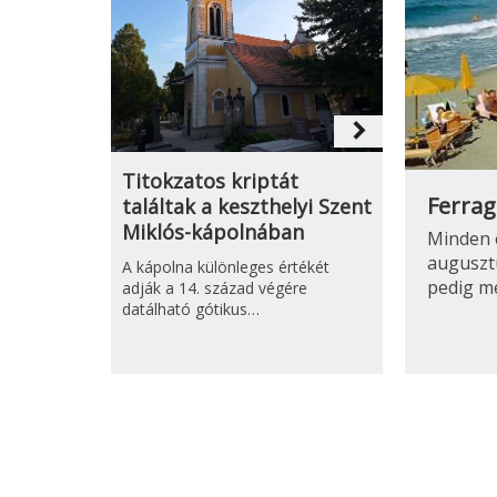
navigate_next
Titokzatos kriptát
Ferrag
találtak a keszthelyi Szent
Miklós-kápolnában
Minden 
auguszt
A kápolna különleges értékét
pedig m
adják a 14. század végére
datálható gótikus…