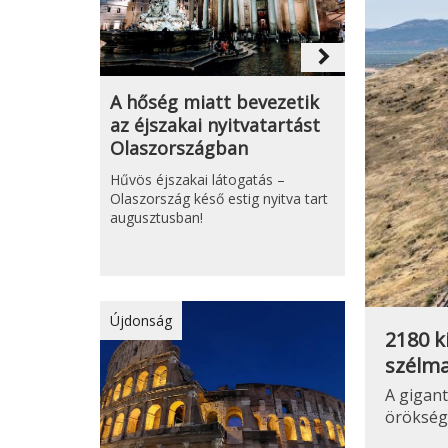
navigate_next
A hőség miatt bevezetik
az éjszakai nyitvatartást
Olaszországban
Hűvös éjszakai látogatás –
Olaszország késő estig nyitva tart
augusztusban!
Újdonság
2180 k
szélma
A gigan
örökség