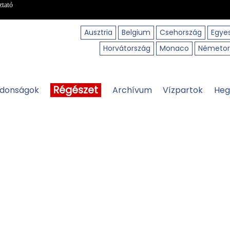
ztató
Ausztria
Belgium
Csehország
Egyes
Horvátország
Monaco
Németor
Régészet
jdonságok
Archívum
Vízpartok
Heg