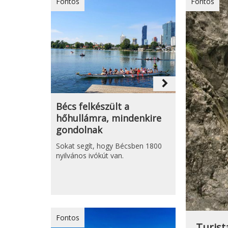
Fontos
Fontos
navigate_next
Bécs felkészült a
hőhullámra, mindenkire
gondolnak
Sokat segít, hogy Bécsben 1800
nyilvános ivókút van.
Fontos
Turist