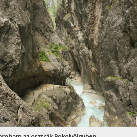
aroham az osztrák Pokolvölgyben –