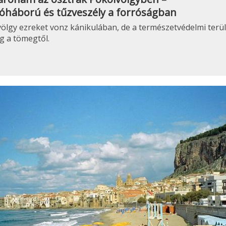
óháború és tűzveszély a forróságban
ölgy ezreket vonz kánikulában, de a természetvédelmi terül
g a tömegtől.