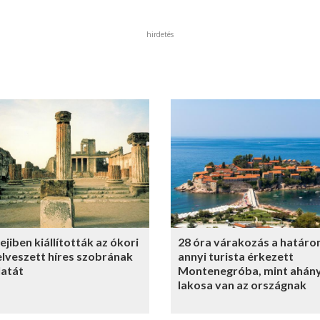
hirdetés
jiben kiállították az ókori
28 óra várakozás a határo
 elveszett híres szobrának
annyi turista érkezett
atát
Montenegróba, mint ahán
lakosa van az országnak