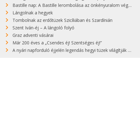
Bastille nap: A Bastille lerombolása az önkényuralom végét jelentette
Lángolnak a hegyek
Tombolnak az erdőtüzek Szicíliában és Szardínián
Szent Iván-éj – A lángoló folyó
Graz adventi vásárai
Már 200 éves a „Csendes éj! Szentséges éj!”
A nyári napforduló éjjelén legendás hegyi tüzek világítják meg Zugspitzét