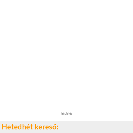
hirdetés
Hetedhét kereső: