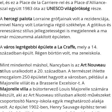
el, és ez a Place de la Carriere-rel és a Place d'Alliance-
szal együtt 1983 óta az
UNESCO világörökség
része.
A
hercegi palota
Lorraine grófjainak volt a rezidenciája,
mivel Nancy volt Lotaringia régió székhelye. A gótikus és
reneszánsz stílus jellegzetességei is megjelennek a ma
már múzeummá alakított épületen.
A
város legrégebbi épülete a La Craffe,
mely a 14.
században épült. Régen börtön volt, ma zeneiskola.
Mint mindenhol máshol, Nancyban is az
Art Nouveau
s
tílus uralkodott a 20. században. A természet ihlette
mozgalom 250 épületet hagyott a városban, például a
Majorelle villát és a Brasserie Excelsior-t. A
Majorelle villa
a bútortervező Louis Majorelle számára
készült, aki az Art Nuoveau stílusban alkotó művészeket
csoportosító Nancy-iskola egyik meghatározó alakja
volt. Az épület 1902-ben, Henry Sauvage építész tervei