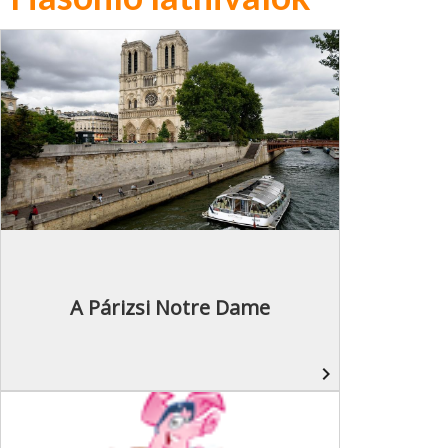
A Párizsi Notre Dame
navigate_next