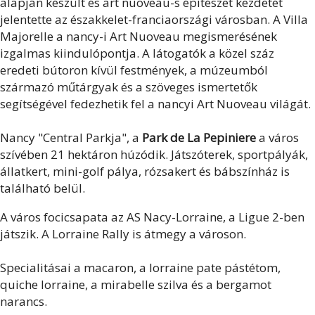
alapján készült és art nuoveau-s építészet kezdetét
jelentette az északkelet-franciaországi városban. A Villa
Majorelle a nancy-i Art Nuoveau megismerésének
izgalmas kiindulópontja. A látogatók a közel száz
eredeti bútoron kívül festmények, a múzeumból
származó műtárgyak és a szöveges ismertetők
segítségével fedezhetik fel a nancyi Art Nuoveau világát.
Nancy "Central Parkja", a
Park de La Pepiniere
a város
szívében 21 hektáron húzódik. Játszóterek, sportpályák,
állatkert, mini-golf pálya, rózsakert és bábszínház is
található belül.
A város focicsapata az AS Nacy-Lorraine, a Ligue 2-ben
játszik. A Lorraine Rally is átmegy a városon.
Specialitásai a macaron, a lorraine pate pástétom,
quiche lorraine, a mirabelle szilva és a bergamot
narancs.