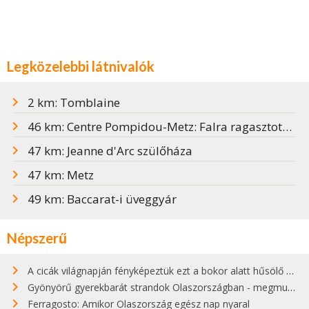
Legközelebbi látnivalók
2 km: Tomblaine
46 km: Centre Pompidou-Metz: Falra ragasztott banán
47 km: Jeanne d'Arc szülőháza
47 km: Metz
49 km: Baccarat-i üveggyár
Népszerű
A cicák világnapján fényképeztük ezt a bokor alatt hűsölő cicát Kisorosziban
Gyönyörű gyerekbarát strandok Olaszországban - megmutatjuk a 15 legjobbat
Ferragosto: Amikor Olaszország egész nap nyaral