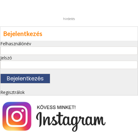
hirdetés
Bejelentkezés
Felhasználónév
Jelszó
Regisztrálok