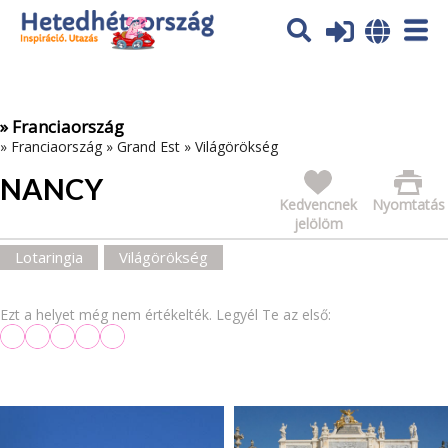
Az oldal sütiket (cookies) használ. További tájékoztatás itt:
Adatvédelmi tájékoztató
Ok
» Franciaország
»
Franciaország
»
Grand Est
»
Világörökség
NANCY
Kedvencnek
Nyomtatás
jelölöm
Lotaringia
Világörökség
Ezt a helyet még nem értékelték. Legyél Te az első: