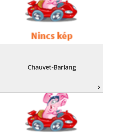
Chauvet-Barlang
navigate_next