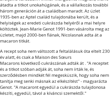
átadta a titkot unokahúgának, és a vállalkozás további
három generáción át a családban maradt. Az üzlet
1935-ben az Aptel család tulajdonába került, és a
helyiségek az eredeti cukrászda helyéről a mai helyre
költöztek. Jean-Marie Genot 1991-ben vásárolta meg az
üzletet, majd 2000-ben fiának, Nicolasnak adta át a
macaron titkát.
A recept soha nem változott a feltalálásuk óta eltelt 230
év alatt, és csak a Maison des Sœurs
Macarons következő cukrászának adták át . "A receptet
és a titkot szóban adják át, soha nem írták le, és
szerződésben mindkét fél megesküszik, hogy soha nem
tanítja meg senki másnak az elkészítést" - magyarázta
Genot. "A macaront egyedül a cukrászda tulajdonosa
készíti, egyedül, távol a kíváncsi szemektől."