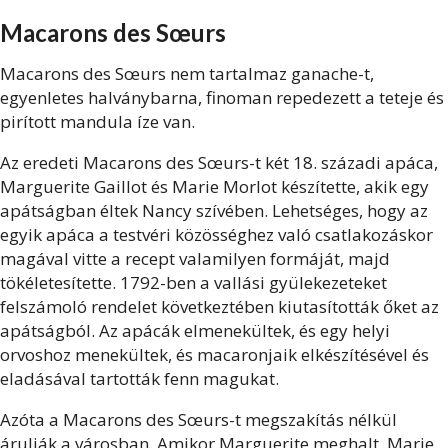
Macarons des Sœurs
Macarons des Sœurs nem tartalmaz ganache-t,
egyenletes halványbarna, finoman repedezett a teteje és
pirított mandula íze van.
Az eredeti Macarons des Sœurs-t két 18. századi apáca,
Marguerite Gaillot és Marie Morlot készítette, akik egy
apátságban éltek Nancy szívében. Lehetséges, hogy az
egyik apáca a testvéri közösséghez való csatlakozáskor
magával vitte a recept valamilyen formáját, majd
tökéletesítette. 1792-ben a vallási gyülekezeteket
felszámoló rendelet következtében kiutasították őket az
apátságból. Az apácák elmenekültek, és egy helyi
orvoshoz menekültek, és macaronjaik elkészítésével és
eladásával tartották fenn magukat.
Azóta a Macarons des Sœurs-t megszakítás nélkül
árulják a városban. Amikor Marguerite meghalt, Marie