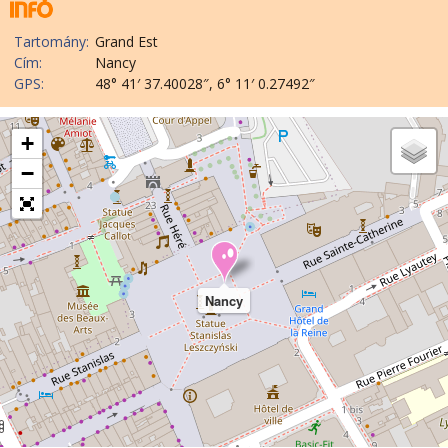
Tartomány:
Grand Est
Cím:
Nancy
GPS:
48° 41′ 37.40028″, 6° 11′ 0.27492″
+
−
Nancy