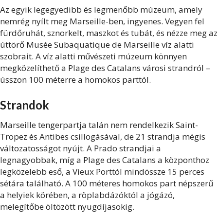
Az egyik legegyedibb és legmenőbb múzeum, amely
nemrég nyílt meg Marseille-ben, ingyenes. Vegyen fel
fürdőruhát, sznorkelt, maszkot és tubát, és nézze meg az
úttörő Musée Subaquatique de Marseille víz alatti
szobrait. A víz alatti művészeti múzeum könnyen
megközelíthető a Plage des Catalans városi strandról –
ússzon 100 méterre a homokos parttól.
Strandok
Marseille tengerpartja talán nem rendelkezik Saint-
Tropez és Antibes csillogásával, de 21 strandja mégis
változatosságot nyújt. A Prado strandjai a
legnagyobbak, míg a Plage des Catalans a központhoz
legközelebb eső, a Vieux Porttól mindössze 15 perces
sétára található. A 100 méteres homokos part népszerű
a helyiek körében, a röplabdázóktól a jógázó,
melegítőbe öltözött nyugdíjasokig.