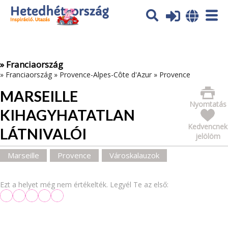
Az oldal sütiket (cookies) használ. További tájékoztatás itt:
Adatvédelmi tájékoztató
Ok
» Franciaország
»
Franciaország
»
Provence-Alpes-Côte d'Azur
»
Provence
MARSEILLE
Nyomtatás
KIHAGYHATATLAN
Kedvencnek
LÁTNIVALÓI
jelölöm
Marseille
Provence
Városkalauzok
Ezt a helyet még nem értékelték. Legyél Te az első: