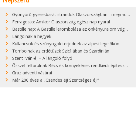
Gyönyörű gyerekbarát strandok Olaszországban - megmutatjuk a 15 legjobbat
Ferragosto: Amikor Olaszország egész nap nyaral
Bastille nap: A Bastille lerombolása az önkényuralom végét jelentette
Lángolnak a hegyek
Kullancsok és szúnyogok terjednek az alpesi legelőkön
Tombolnak az erdőtüzek Szicíliában és Szardínián
Szent Iván-éj – A lángoló folyó
Ősszel feltárulnak Bécs és környékének rendkívüli építészeti kincsei
Graz adventi vásárai
Már 200 éves a „Csendes éj! Szentséges éj!”