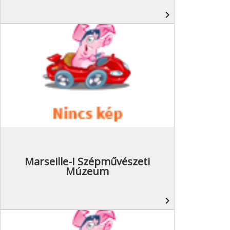
navigate_next
Marseille-I Szépművészeti
Múzeum
navigate_next