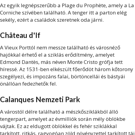
Az egyik legnépszerűbb a Plage du Prophète, amely a La
Corniche szívében található. A tenger itt a parton elég
sekély, ezért a családok szeretnek oda járni.
Château d'If
A Vieux Porttól nem messze található és városnéző
hajókkal érhető el a sziklás erődítmény, amelyet
Edmond Dantès, más néven Monte Cristo grófja tett
híressé. Az 1531-ben elkészült főerődöt három kőtorony
szegélyezi, és impozáns falai, börtöncellái és bástyái
önállóan fedezhetők fel.
Calanques Nemzeti Park
A várostól délre található a mészkősziklákból álló
tengerpart, amelyet az évmilliók során mély öblökbe
vájtak. Ez az eldugott öblökkel és fehér sziklákkal
tarkított, ritkás, ragyogóan zöld növényzettel tarkított táj