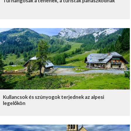
Túl hangosak a tehenek, a turisták panaszkodnak
Kullancsok és szúnyogok terjednek az alpesi
legelőkön