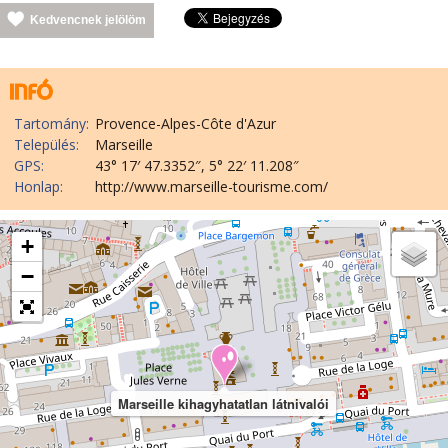
Kedvencnek jelölöm
Tartomány:
Provence-Alpes-Côte d'Azur
Település:
Marseille
GPS:
43° 17′ 47.3352″, 5° 22′ 11.208″
Honlap:
http://www.marseille-tourisme.com/
+
−
Marseille kihagyhatatlan látnivalói