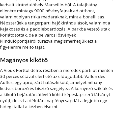
kedvelt kirándulóhely Marseille-ből. A talajhiány
ellenére mintegy 9000 növényfajnak ad otthont,
valamint olyan ritka madaraknak, mint a bonelli sas.
Népszerűek a tengerparti hajókirándulások, valamint a
kajakozás és a paddleboardozás. A parkba vezető utak
korlátozottak, de a belvárosi ösvények
kiindulópontjairól túrázva megismerhetjük ezt a
figyelemre méltó tájat.
Magányos kikötő
A Vieux Porttól délre, részben a meredek parti út mentén
30 perces sétával elérhető az eldugottabb Vallon des
Auffes, egy apró, zárt halászkikötő, amelyet néhány
kedves borozó és bisztró szegélyez. A környező sziklák és
a kikötő bejáratán átívelő kőhíd képeslapszerű látványt
nyújt, de ezt a délutáni napfénycsapdát a legjobb egy
hideg itallal a kézben élvezni.