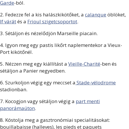
Garde
-ból.
2. Fedezze fel a kis halászkikötőket, a
calanque
öblöket,
If várát
és a
Frioul szigetcsoportot
.
3. Sétáljon és nézelődjön Marseille piacain.
4. Igyon meg egy pastis likőrt naplementekor a Vieux-
Port kikötőnél.
5. Nézzen meg egy kiállítást a
Vieille-Charité
-ben és
sétáljon a Panier negyedben.
6. Szurkoljon végig egy meccset a
Stade-vélodrome
stadionban.
7. Kocogjon vagy sétáljon végig a
part menti
panorámaúton
.
8. Kóstolja meg a gasztronómiai specialitásokat:
bouillabaisse (halleves), les pieds et paquets