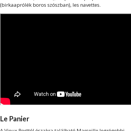
(birkaaprólék boros szószban), les navettes.
Le Panier
A Vieux Porttól északra található Marseille legrégebbi