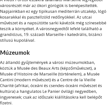
városrészét már az ókori görögök is benépesítették.
Napjainkban ez egy tipikusan mediterrán utcakép, lógó
kosarakkal és pasztellzöld redőnyökkel. Az utcai
művészet és a napsütötte sarki kávézók még színesebbé
teszik a környéket. A városnegyedtől lefelé található a
grandiózus, 19. századi Marseille-i katedrális, bizánci
stílusú kupoláival.
Múzeumok
Az állandó gyűjtemények a városi múzeumokban,
köztük a Musée des Beaux Arts (képzőművészet), a
Musée d'Histoire de Marseille (történelem), a Musée
Cantini (modern művészet) és a Centre de la Vieille
Charité (afrikai, óceáni és csendes-óceáni művészet és
kultúra) a hangulatos Le Panier óvilági negyedben,
ingyenesek; csak az időszaki kiállításokra kell belépőt
fizetni.