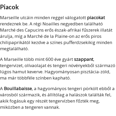
Piacok
Marseille utcáin minden reggel válogatott
piacokat
rendeznek be. A régi Noailles negyedben található
Marché des Capucins erős észak-afrikai fűszerek illatát
árulja, míg a Marché de la Plaine-on az erős piros
chilipaprikától kezdve a színes pufferdzsekikig minden
megtalálható.
A Marseille több mint 600 éve gyárt
szappant
,
tengervizet, olívaolajat és tengeri növényekből származó
lúgos hamut keverve. Hagyományosan pisztácia-zöld,
ma már többféle színben kapható.
A
Bouillabaisse
, a hagyományos tengeri pörkölt ebből a
városból származik, és állítólag a halászok találták fel,
akik fogásuk egy részét tengervízben főzték meg,
miközben a tengeren vannak.