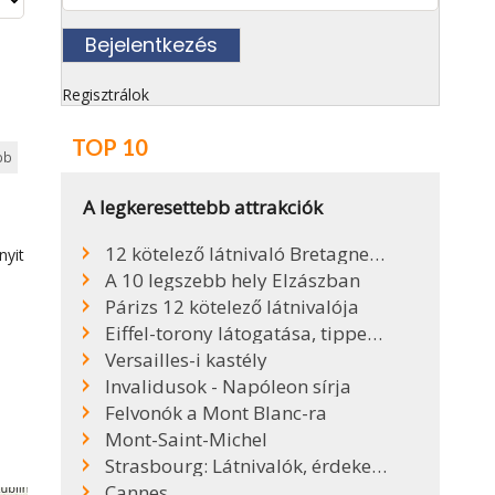
Regisztrálok
TOP 10
bb
A legkeresettebb attrakciók
12 kötelező látnivaló Bretagne-ban
nyit
A 10 legszebb hely Elzászban
Párizs 12 kötelező látnivalója
ly
Eiffel-torony látogatása, tippek, infók
Versailles-i kastély
Invalidusok - Napóleon sírja
Felvonók a Mont Blanc-ra
Mont-Saint-Michel
Strasbourg: Látnivalók, érdekességek, tippek
Cannes