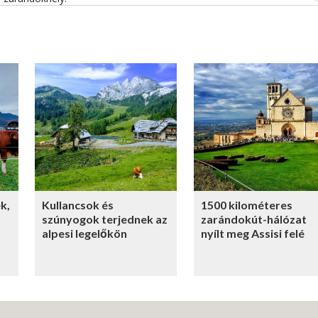
k,
Kullancsok és
1500 kilométeres
szúnyogok terjednek az
zarándokút-hálózat
alpesi legelőkön
nyílt meg Assisi felé