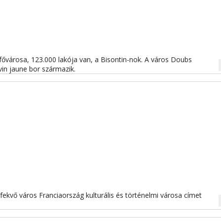
városa, 123.000 lakója van, a Bisontin-nok. A város Doubs
na
in jaune bor származik.
ekvő város Franciaország kulturális és történelmi városa címet
na