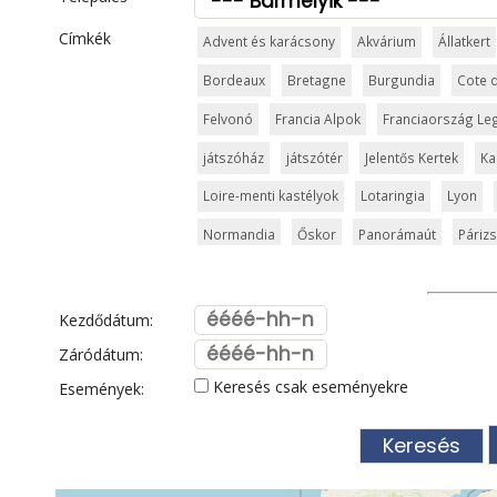
Címkék
Advent és karácsony
Akvárium
Állatkert
Bordeaux
Bretagne
Burgundia
Cote 
Felvonó
Francia Alpok
Franciaország Le
játszóház
játszótér
Jelentős Kertek
Ka
Loire-menti kastélyok
Lotaringia
Lyon
Normandia
Őskor
Panorámaút
Párizs
Síparadicsom
Strand
Strasbourg
Sza
Templom és kolostor
Tengerpart
Termé
Kezdődátum:
Városkalauzok
Városnézés
Vidámpark
Záródátum:
Keresés csak eseményekre
Események: