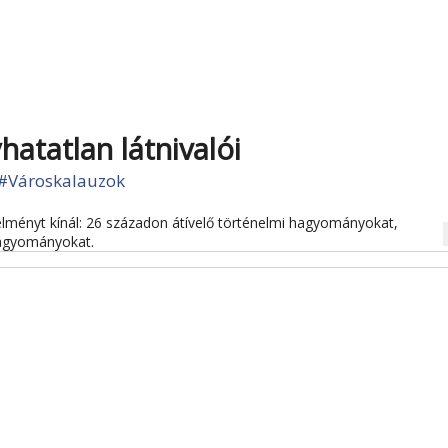
hatatlan látnivalói
#Városkalauzok
élményt kínál: 26 századon átívelő történelmi hagyományokat,
na
hagyományokat.