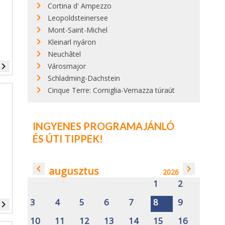
Cortina d' Ampezzo
Leopoldsteinersee
Mont-Saint-Michel
Kleinarl nyáron
Neuchâtel
vigate_next
Városmajor
Schladming-Dachstein
Cinque Terre: Corniglia-Vernazza túraút
INGYENES PROGRAMAJÁNLÓ
ÉS ÚTI TIPPEK!
navigate_before
navigate_next
augusztus
2026
1
2
3
4
5
6
7
8
9
vigate_next
10
11
12
13
14
15
16