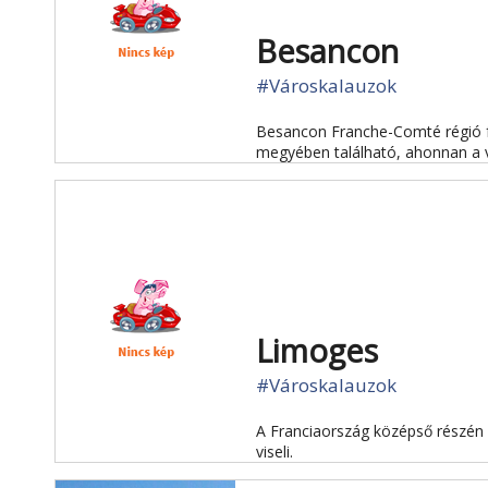
Besancon
#Városkalauzok
Besancon Franche-Comté régió fő
megyében található, ahonnan a v
Limoges
#Városkalauzok
A Franciaország középső részén f
viseli.