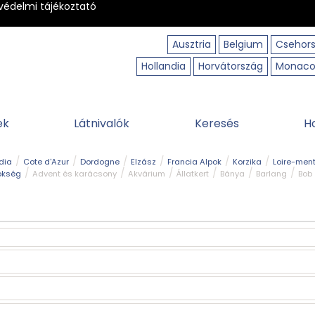
védelmi tájékoztató
Ausztria
Belgium
Csehor
Hollandia
Horvátország
Monac
ek
Látnivalók
Keresés
H
dia
Cote d'Azur
Dordogne
Elzász
Francia Alpok
Korzika
Loire-ment
ökség
Advent és karácsony
Akvárium
Állatkert
Bánya
Barlang
Bob
tó
Közlekedés
Legjobb & legszebb
Magyar kapcsolat
Múzeum
Ősko
erpart
Természeti park
Túra
Vár és kastély
Vidámpark