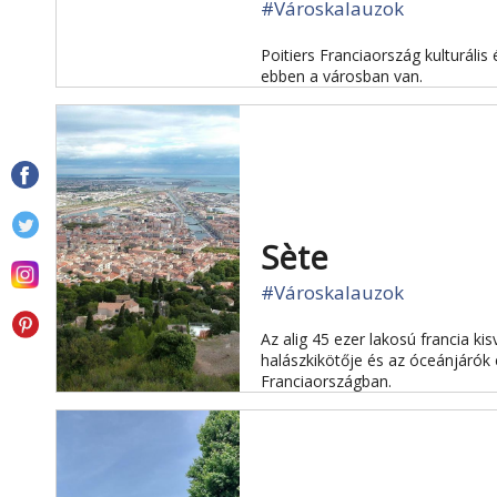
#Városkalauzok
Poitiers Franciaország kulturális
ebben a városban van.
Sète
#Városkalauzok
Az alig 45 ezer lakosú francia ki
halászkikötője és az óceánjárók 
Franciaországban.