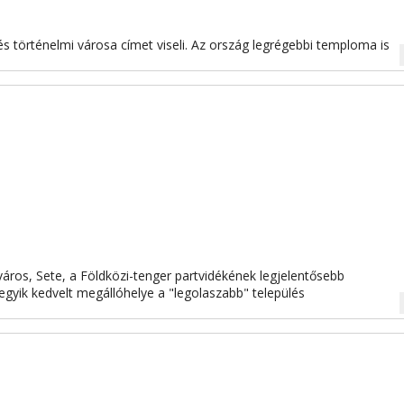
 és történelmi városa címet viseli. Az ország legrégebbi temploma is
na
sváros, Sete, a Földközi-tenger partvidékének legjelentősebb
egyik kedvelt megállóhelye a "legolaszabb" település
na