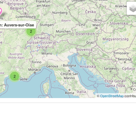
: Auvers-sur-Oise
2
2
©
OpenStreetMap
contribu