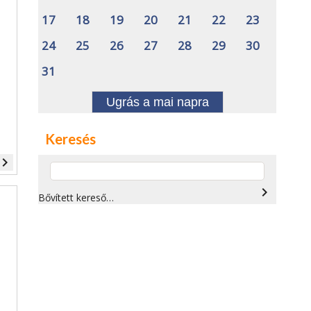
17
18
19
20
21
22
23
24
25
26
27
28
29
30
31
Ugrás a mai napra
Keresés
vigate_next
navigate_next
Bővített kereső…