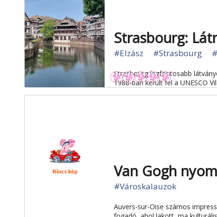
Strasbourg: Lát
#Elzász
#Strasbourg
#
Strasbourg legfontosabb látványos
1988-ban került fel a UNESCO Vil
Van Gogh nyomá
#Városkalauzok
Auvers-sur-Oise számos impresszi
fogadó, ahol lakott, ma kulturáli