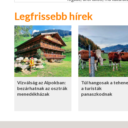
Legfrissebb hírek
Vízválság az Alpokban:
Túl hangosak a tehene
bezárhatnak az osztrák
a turisták
menedékházak
panaszkodnak