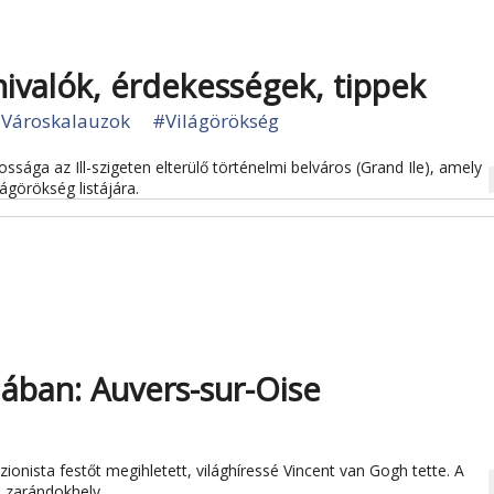
nivalók, érdekességek, tippek
Városkalauzok
#Világörökség
sága az Ill-szigeten elterülő történelmi belváros (Grand Ile), amely
na
ágörökség listájára.
ban: Auvers-sur-Oise
onista festőt megihletett, világhíressé Vincent van Gogh tette. A
na
s zarándokhely.