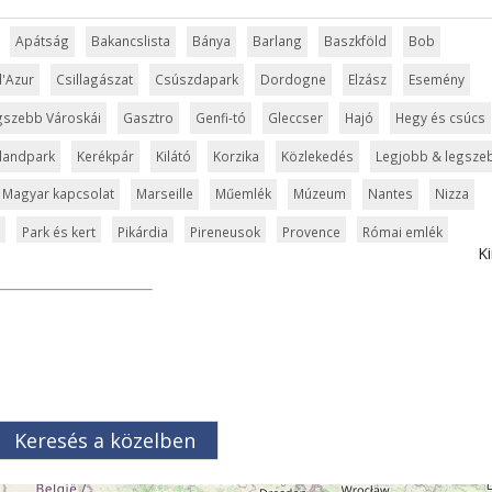
Apátság
Bakancslista
Bánya
Barlang
Baszkföld
Bob
d'Azur
Csillagászat
Csúszdapark
Dordogne
Elzász
Esemény
gszebb Városkái
Gasztro
Genfi-tó
Gleccser
Hajó
Hegy és csúcs
landpark
Kerékpár
Kilátó
Korzika
Közlekedés
Legjobb & legsze
Magyar kapcsolat
Marseille
Műemlék
Múzeum
Nantes
Nizza
Park és kert
Pikárdia
Pireneusok
Provence
Római emlék
Ki
badidőpark
Sziget
Szirt és fok
Szurdok
Tavak
szet
Természeti park
Toulouse
Túra
Üdülési kártya
Vár és kasté
Világörökség
Vízipark
Keresés a közelben