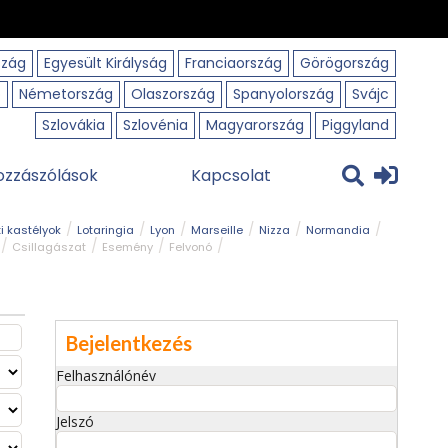
szág
Egyesült Királyság
Franciaország
Görögország
o
Németország
Olaszország
Spanyolország
Svájc
Szlovákia
Szlovénia
Magyarország
Piggyland
ozzászólások
Kapcsolat
i kastélyok
Lotaringia
Lyon
Marseille
Nizza
Normandia
Csillagászat
Esemény
Felvonó
r
Panorámaút
Park és kert
Római emlék
Szabadidőpark
Bejelentkezés
Felhasználónév
Jelszó