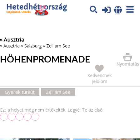
Az oldal sütiket (cookies) használ. További tájékoztatás itt:
Adatvédelmi tájékoztató
Ok
» Ausztria
»
Ausztria
»
Salzburg
»
Zell am See
HÖHENPROMENADE
Nyomtatás
Kedvencnek
jelölöm
Gyerek túraút
Zell am See
Ezt a helyet még nem értékelték. Legyél Te az első: