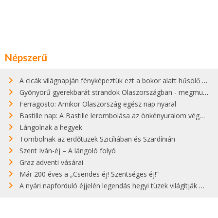
Népszerű
A cicák világnapján fényképeztük ezt a bokor alatt hűsölő cicát Kisorosziban
Gyönyörű gyerekbarát strandok Olaszországban - megmutatjuk a 15 legjobbat
Ferragosto: Amikor Olaszország egész nap nyaral
Bastille nap: A Bastille lerombolása az önkényuralom végét jelentette
Lángolnak a hegyek
Tombolnak az erdőtüzek Szicíliában és Szardínián
Szent Iván-éj – A lángoló folyó
Graz adventi vásárai
Már 200 éves a „Csendes éj! Szentséges éj!”
A nyári napforduló éjjelén legendás hegyi tüzek világítják meg Zugspitzét