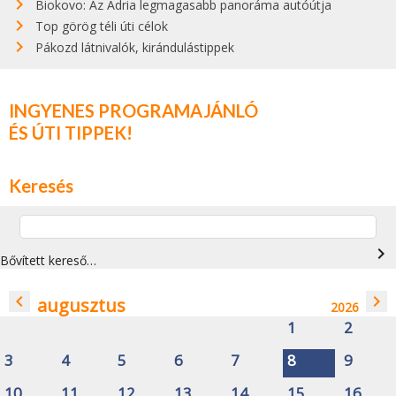
Biokovo: Az Adria legmagasabb panoráma autóútja
Top görög téli úti célok
Pákozd látnivalók, kirándulástippek
INGYENES PROGRAMAJÁNLÓ
ÉS ÚTI TIPPEK!
Keresés
navigate_next
Bővített kereső…
navigate_before
navigate_next
augusztus
2026
1
2
3
4
5
6
7
8
9
10
11
12
13
14
15
16