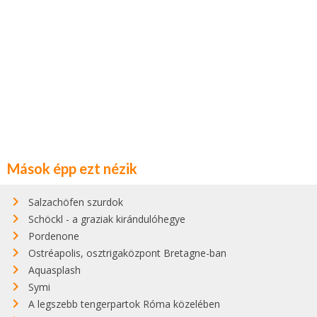
Mások épp ezt nézik
Salzachöfen szurdok
Schöckl - a graziak kirándulóhegye
Pordenone
Ostréapolis, osztrigaközpont Bretagne-ban
Aquasplash
Symi
A legszebb tengerpartok Róma közelében