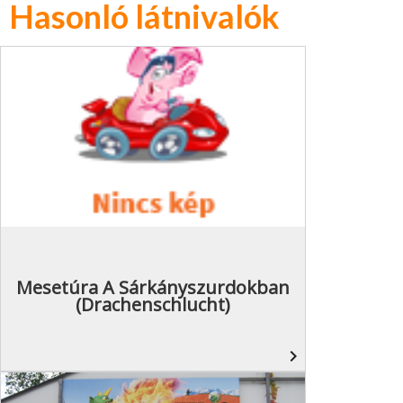
Hasonló látnivalók
Mesetúra A Sárkányszurdokban
(Drachenschlucht)
navigate_next