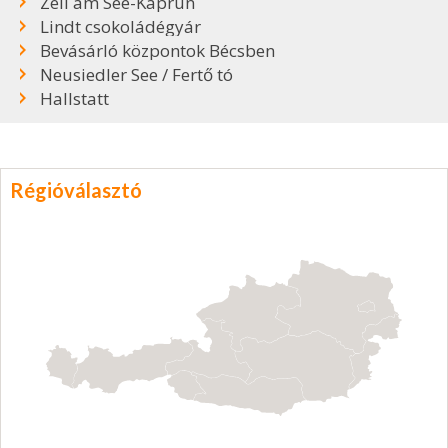
Zell am See-Kaprun
Lindt csokoládégyár
Bevásárló központok Bécsben
Neusiedler See / Fertő tó
Hallstatt
Régióválasztó