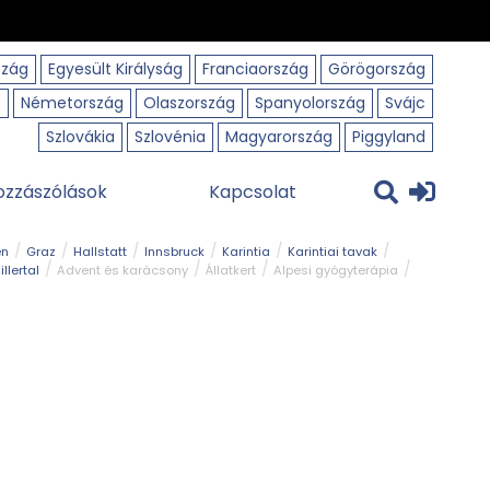
szág
Egyesült Királyság
Franciaország
Görögország
o
Németország
Olaszország
Spanyolország
Svájc
Szlovákia
Szlovénia
Magyarország
Piggyland
ozzászólások
Kapcsolat
en
Graz
Hallstatt
Innsbruck
Karintia
Karintiai tavak
illertal
Advent és karácsony
Állatkert
Alpesi gyógyterápia
park
Kerékpár
Kilátó
Korcsolyapálya
Magyar kapcsolat
avak
Tél
Téli túrázás
Templom és kolostor
Természeti park