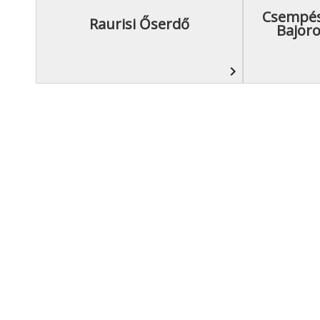
Csempés
Raurisi Őserdő
Bajor
navigate_next