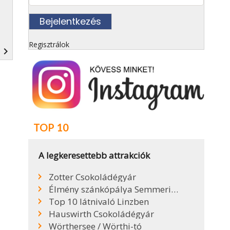
Regisztrálok
navigate_next
TOP 10
A legkeresettebb attrakciók
Zotter Csokoládégyár
Élmény szánkópálya Semmeringen
Top 10 látnivaló Linzben
Hauswirth Csokoládégyár
Wörthersee / Wörthi-tó