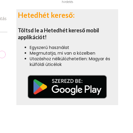
hirdetés
Hetedhét kereső:
tás
Töltsd le a Hetedhét kereső mobil
applikációt!
Egyszerű használat
Megmutatja, mi van a közelben
Utazáshoz nélkülözhetetlen: Magyar és
külföldi úticélok