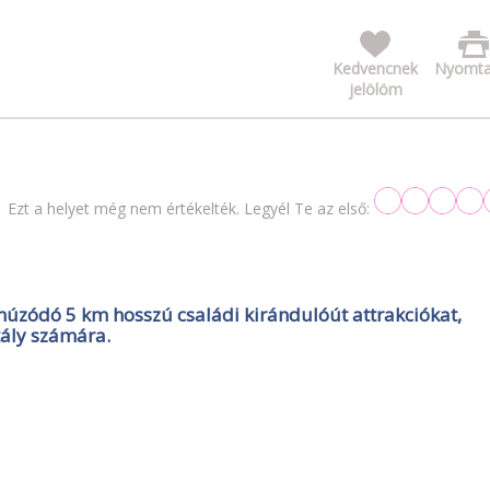
Kedvencnek
Nyomta
jelölöm
Ezt a helyet még nem értékelték. Legyél Te az első:
húzódó 5 km hosszú családi kirándulóút attrakciókat,
tály számára.