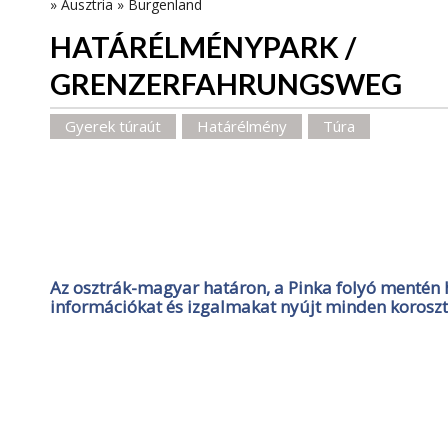
»
Ausztria
»
Burgenland
HATÁRÉLMÉNYPARK /
GRENZERFAHRUNGSWEG
Gyerek túraút
Határélmény
Túra
Az osztrák-magyar határon, a Pinka folyó mentén 
információkat és izgalmakat nyújt minden korosz