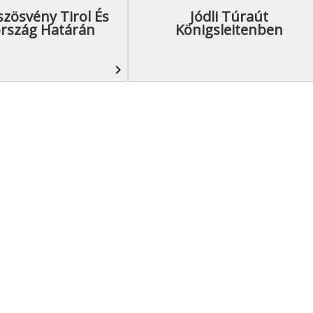
zösvény Tirol És
Jódli Túraút
ország Határán
Königsleitenben
navigate_next