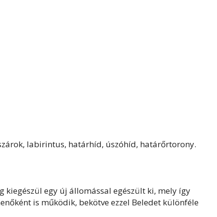
szárok, labirintus, határhíd, úszóhíd, határőrtorony.
iegészül egy új állomással egészült ki, mely így
enőként is működik, bekötve ezzel Beledet különféle