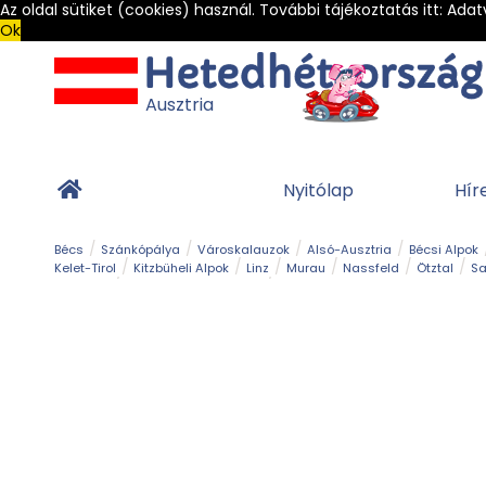
Az oldal sütiket (cookies) használ. További tájékoztatás itt:
Adat
Ok
Ausztria
Nyitólap
Hír
Bécs
Szánkópálya
Városkalauzok
Alsó-Ausztria
Bécsi Alpok
Kelet-Tirol
Kitzbüheli Alpok
Linz
Murau
Nassfeld
Ötztal
Sa
Alpesi út
Ásványok & Kristályok
Barlang
Bob
Csúszda
Esemény
Gleccser
Gyerek t
Múzeum
Óriásroller és mountaincart
Osztrák ételek
Park és kert
Túra
Vár és kastély
Világörökség
Vízesés
Zöldturista