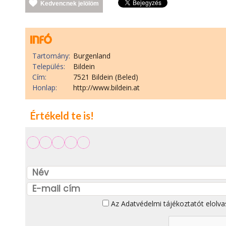
Kedvencnek jelölöm
Tartomány:
Burgenland
Település:
Bildein
Cím:
7521 Bildein (Beled)
Honlap:
http://www.bildein.at
Értékeld te is!
Az
Adatvédelmi tájékoztatót
elolva