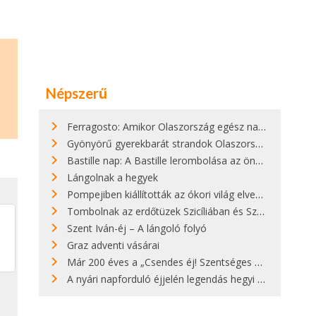
Népszerű
Ferragosto: Amikor Olaszország egész nap nyaral
Gyönyörű gyerekbarát strandok Olaszországban - megmutatjuk a 15 legjobbat
Bastille nap: A Bastille lerombolása az önkényuralom végét jelentette
Lángolnak a hegyek
Pompejiben kiállították az ókori világ elveszett híres szobrának másolatát
Tombolnak az erdőtüzek Szicíliában és Szardínián
Szent Iván-éj – A lángoló folyó
Graz adventi vásárai
Már 200 éves a „Csendes éj! Szentséges éj!”
A nyári napforduló éjjelén legendás hegyi tüzek világítják meg Zugspitzét