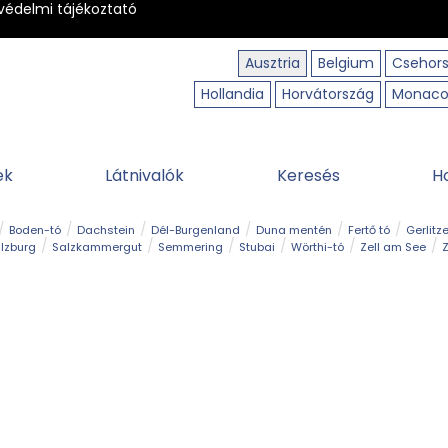
védelmi tájékoztató
Ausztria
Belgium
Csehor
Hollandia
Horvátország
Monac
ek
Látnivalók
Keresés
H
Boden-tó
Dachstein
Dél-Burgenland
Duna mentén
Fertő tó
Gerlitz
lzburg
Salzkammergut
Semmering
Stubai
Wörthi-tó
Zell am See
Z
úraút
Határélmény
Hegy és csúcs
Hegyi gyerekvilág
Húsvét
Kaland
Régiók
Sisi nyomában
Strand és fürdő
Szabadidőpark
Szurdok
T