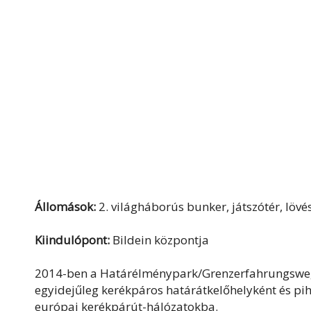
Állomások:
2. világháborús bunker, játszótér, lövé
Kiindulópont:
Bildein központja
2014-ben a Határélménypark/Grenzerfahrungsweg k
egyidejűleg kerékpáros határátkelőhelyként és pih
európai kerékpárút-hálózatokba.