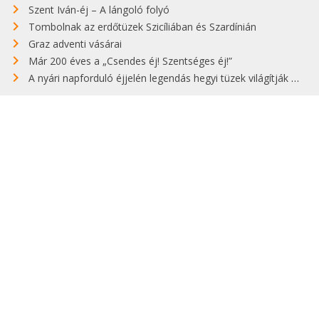
Szent Iván-éj – A lángoló folyó
Tombolnak az erdőtüzek Szicíliában és Szardínián
Graz adventi vásárai
Már 200 éves a „Csendes éj! Szentséges éj!”
A nyári napforduló éjjelén legendás hegyi tüzek világítják meg Zugspitzét