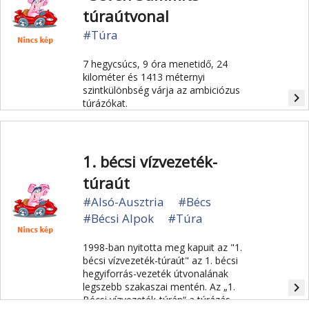
túraútvonal
#Túra
7 hegycsúcs, 9 óra menetidő, 24
kilométer és 1413 méternyi
szintkülönbség várja az ambiciózus
navigate_next
túrázókat.
1. bécsi vízvezeték-
túraút
#Alsó-Ausztria
#Bécs
#Bécsi Alpok
#Túra
1998-ban nyitotta meg kapuit az "1.
bécsi vízvezeték-túraút" az 1. bécsi
hegyiforrás-vezeték útvonalának
navigate_next
legszebb szakaszai mentén. Az „1.
Bécsi vízvezeték-túrán“ a túrázás