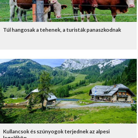
Túl hangosak a tehenek, a turisták panaszkodnak
Kullancsok és szúnyogok terjednek az alpesi
legelőkön