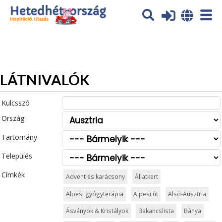
Az oldal sütiket (cookies) használ. További tájékoztatás itt:
Adatvédelmi tájékoztató
Ok
LÁTNIVALÓK
Kulcsszó
Ország
Tartomány
Település
Címkék
Advent és karácsony
Állatkert
Alpesi gyógyterápia
Alpesi út
Alsó-Ausztria
Ásványok & Kristályok
Bakancslista
Bánya