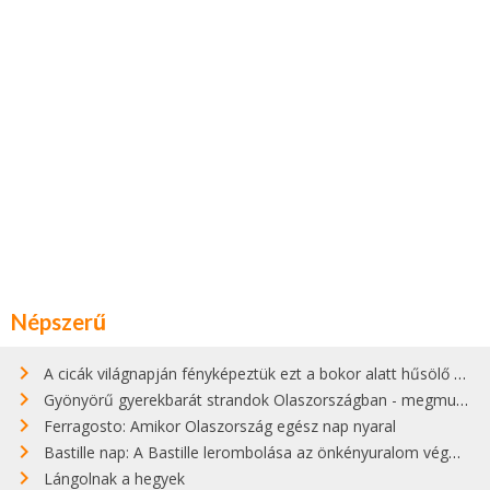
Népszerű
A cicák világnapján fényképeztük ezt a bokor alatt hűsölő cicát Kisorosziban
Gyönyörű gyerekbarát strandok Olaszországban - megmutatjuk a 15 legjobbat
Ferragosto: Amikor Olaszország egész nap nyaral
Bastille nap: A Bastille lerombolása az önkényuralom végét jelentette
Lángolnak a hegyek