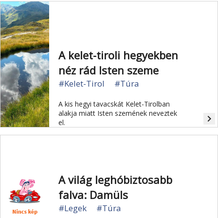
szerelmesei a sok helyen még
érintetlen természetben
ismerkedhetnek meg az osztrák
főváros vízellátó-rendszerével.
A kelet-tiroli hegyekben
néz rád Isten szeme
#Kelet-Tirol
#Túra
A kis hegyi tavacskát Kelet-Tirolban
alakja miatt Isten szemének neveztek
navigate_next
el.
A világ leghóbiztosabb
falva: Damüls
#Legek
#Túra