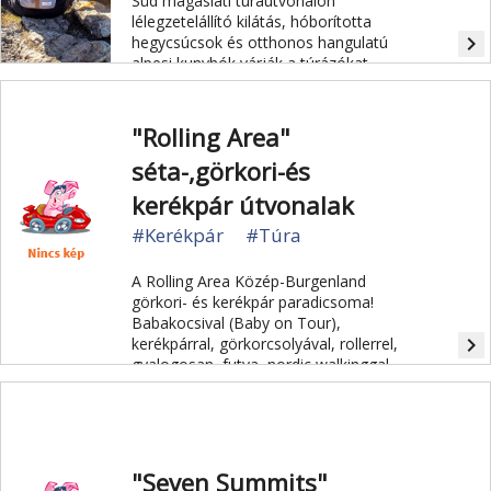
Süd magaslati túraútvonalon
lélegzetelállító kilátás, hóborította
navigate_next
hegycsúcsok és otthonos hangulatú
alpesi kunyhók várják a túrázókat.
"Rolling Area"
séta-,görkori-és
kerékpár útvonalak
#Kerékpár
#Túra
A Rolling Area Közép-Burgenland
görkori- és kerékpár paradicsoma!
Babakocsival (Baby on Tour),
navigate_next
kerékpárral, görkorcsolyával, rollerrel,
gyalogosan, futva, nordic walkinggal
egyaránt igénybe vehető.
"Seven Summits"