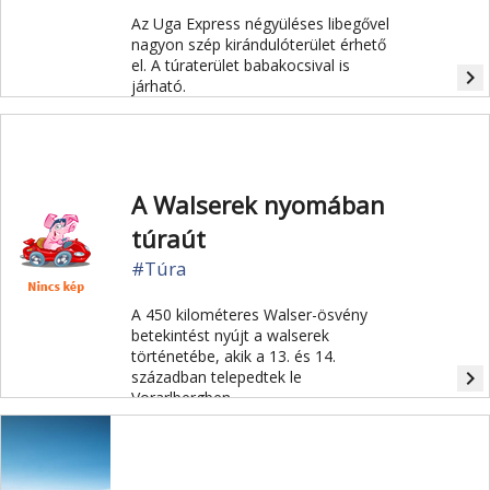
Az Uga Express négyüléses libegővel
nagyon szép kirándulóterület érhető
el. A túraterület babakocsival is
navigate_next
járható.
A Walserek nyomában
túraút
#Túra
A 450 kilométeres Walser-ösvény
betekintést nyújt a walserek
történetébe, akik a 13. és 14.
navigate_next
században telepedtek le
Vorarlbergben.