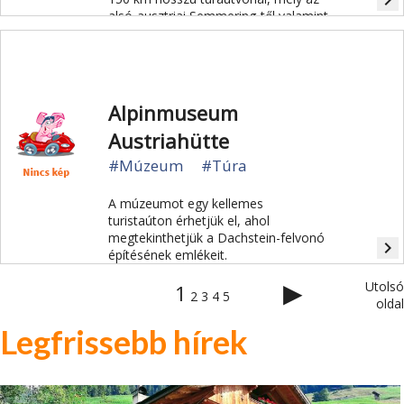
navigate_next
alsó-ausztriai Semmering-től valamint
a stájerországi Fischbach-tól egészen
Kőszeg városáig vezet.
Alpinmuseum
Austriahütte
#Múzeum
#Túra
A múzeumot egy kellemes
turistaúton érhetjük el, ahol
megtekinthetjük a Dachstein-felvonó
navigate_next
építésének emlékeit.
▶
Utolsó
1
2
3
4
5
oldal
Legfrissebb hírek