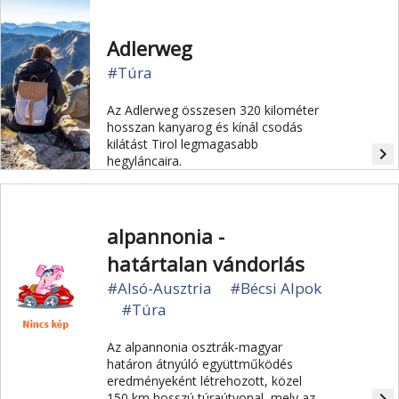
Adlerweg
#Túra
Az Adlerweg összesen 320 kilométer
hosszan kanyarog és kínál csodás
kilátást Tirol legmagasabb
navigate_next
hegyláncaira.
alpannonia -
határtalan vándorlás
#Alsó-Ausztria
#Bécsi Alpok
#Túra
Az alpannonia osztrák-magyar
határon átnyúló együttműködés
eredményeként létrehozott, közel
150 km hosszú túraútvonal, mely az