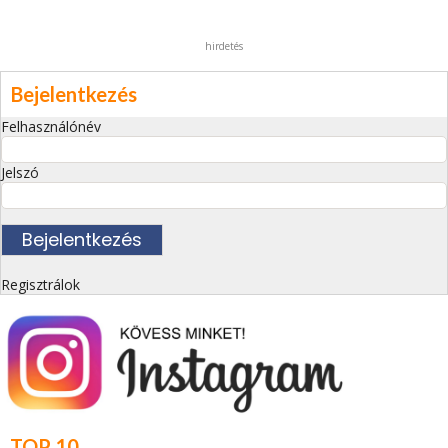
hirdetés
Bejelentkezés
Felhasználónév
Jelszó
Regisztrálok
TOP 10