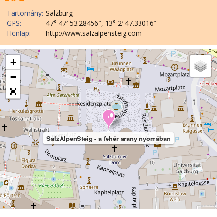
Tartomány:
Salzburg
GPS:
47° 47′ 53.28456″, 13° 2′ 47.33016″
Honlap:
http://www.salzalpensteig.com
+
−
SalzAlpenSteig - a fehér arany nyomában