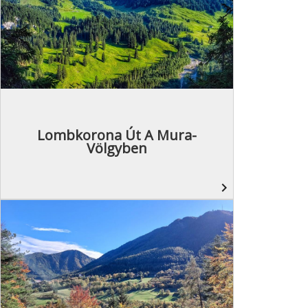
Lombkorona Út A Mura-
Völgyben
navigate_next