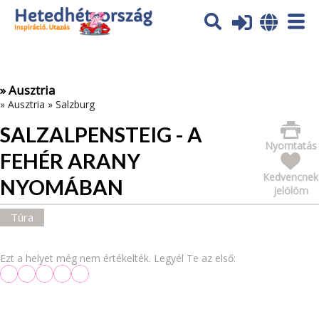
Az oldal sütiket (cookies) használ. További tájékoztatás itt:
Adatvédelmi tájékoztató
Ok
» Ausztria
»
Ausztria
»
Salzburg
SALZALPENSTEIG - A
Nyomtatás
FEHÉR ARANY
Kedvencnek
NYOMÁBAN
jelölöm
Túra
Ezt a helyet még nem értékelték. Legyél Te az első: