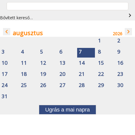
navigate_next
Bővített kereső…
navigate_before
navigate_next
augusztus
2026
1
2
3
4
5
6
7
8
9
10
11
12
13
14
15
16
17
18
19
20
21
22
23
24
25
26
27
28
29
30
31
Ugrás a mai napra