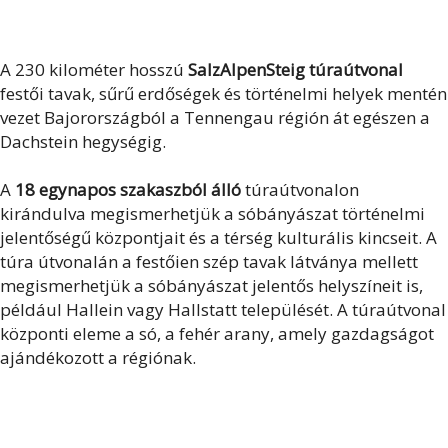
A 230 kilométer hosszú
SalzAlpenSteig túraútvonal
festői tavak, sűrű erdőségek és történelmi helyek mentén
vezet Bajorországból a Tennengau régión át egészen a
Dachstein hegységig.
A
18 egynapos szakaszból álló
túraútvonalon
kirándulva megismerhetjük a sóbányászat történelmi
jelentőségű központjait és a térség kulturális kincseit. A
túra útvonalán a festőien szép tavak látványa mellett
megismerhetjük a sóbányászat jelentős helyszíneit is,
például Hallein vagy Hallstatt települését. A túraútvonal
központi eleme a só, a fehér arany, amely gazdagságot
ajándékozott a régiónak.