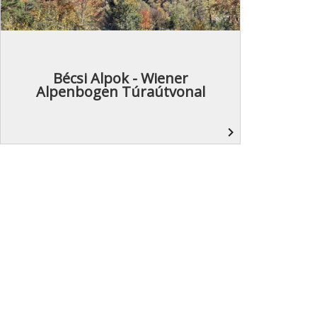
Bécsi Alpok - Wiener
Alpenbogen Túraútvonal
navigate_next