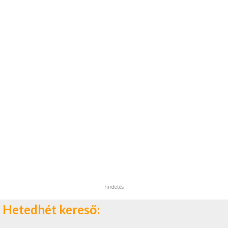
hirdetés
Hetedhét kereső: