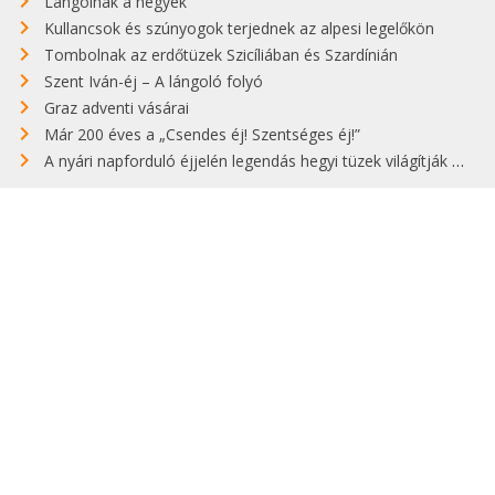
Lángolnak a hegyek
Kullancsok és szúnyogok terjednek az alpesi legelőkön
Tombolnak az erdőtüzek Szicíliában és Szardínián
Szent Iván-éj – A lángoló folyó
Graz adventi vásárai
Már 200 éves a „Csendes éj! Szentséges éj!”
A nyári napforduló éjjelén legendás hegyi tüzek világítják meg Zugspitzét