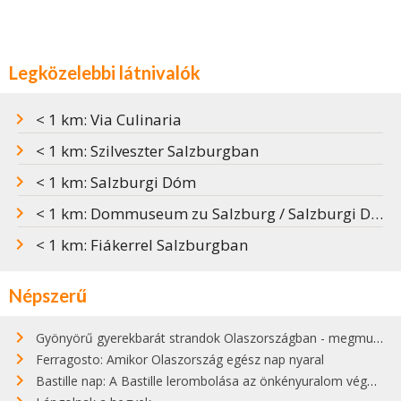
Legközelebbi látnivalók
< 1 km: Via Culinaria
< 1 km: Szilveszter Salzburgban
< 1 km: Salzburgi Dóm
< 1 km: Dommuseum zu Salzburg / Salzburgi Dóm Múzeuma
< 1 km: Fiákerrel Salzburgban
Népszerű
Gyönyörű gyerekbarát strandok Olaszországban - megmutatjuk a 15 legjobbat
Ferragosto: Amikor Olaszország egész nap nyaral
Bastille nap: A Bastille lerombolása az önkényuralom végét jelentette