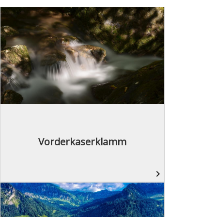
Vorderkaserklamm
navigate_next