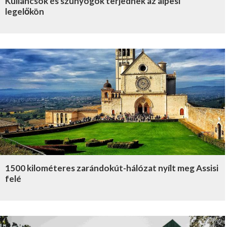
Kullancsok és szúnyogok terjednek az alpesi
legelőkön
1500 kilométeres zarándokút-hálózat nyílt meg Assisi
felé