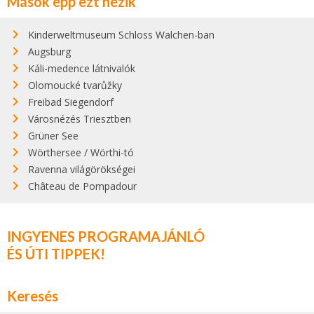
Mások épp ezt nézik
Kinderweltmuseum Schloss Walchen-ban
Augsburg
Káli-medence látnivalók
Olomoucké tvarůžky
Freibad Siegendorf
Városnézés Triesztben
Grüner See
Wörthersee / Wörthi-tó
Ravenna világörökségei
Château de Pompadour
INGYENES PROGRAMAJÁNLÓ
ÉS ÚTI TIPPEK!
Keresés