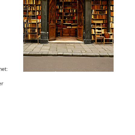
het:
er