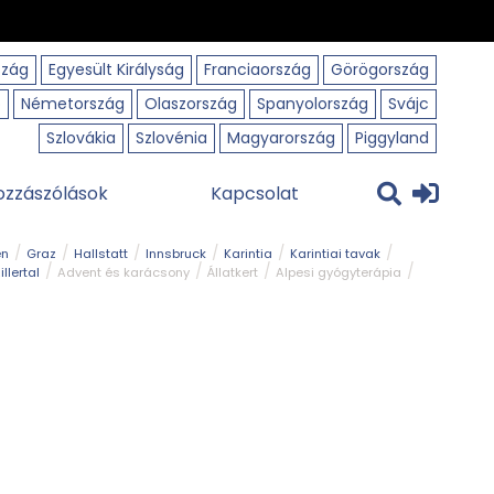
szág
Egyesült Királyság
Franciaország
Görögország
o
Németország
Olaszország
Spanyolország
Svájc
Szlovákia
Szlovénia
Magyarország
Piggyland
ozzászólások
Kapcsolat
en
Graz
Hallstatt
Innsbruck
Karintia
Karintiai tavak
illertal
Advent és karácsony
Állatkert
Alpesi gyógyterápia
park
Kerékpár
Kilátó
Korcsolyapálya
Magyar kapcsolat
avak
Tél
Téli túrázás
Templom és kolostor
Természeti park