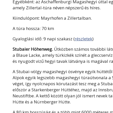
Egyébként: az Aschaffenburgi Magashegyi úttal eg
amely Zillertal-túra néven népszerű és híres.
Kiindulópont: Mayrhofen a Zillertalban.
A túra hossza: 70 km
Gyaloglási idő: 9 napi szakasz (
részletek
)
Stubaier Höhenweg.
Útközben számos további látn
a Blaue Lacke, amely türkizkék színét a gleccserví
és nyugodt vizű hegyi tavak látványa is magával r
A Stubai-völgy magashegyi ösvénye egyik hüttétől a
Alpok egyik legszebb magashegyi túraútvonala a St
véget, így nyolcnapos körutazást tesz meg a Stubai
először a Starkenberger Hüttéhez, majd az Innsbr
Neustiftbe. A kettő között olyan jól ismert nevek 
Hütte és a Nürnberger Hütte.
A 80 km hosszúság és a több mint 6000 méteres ma