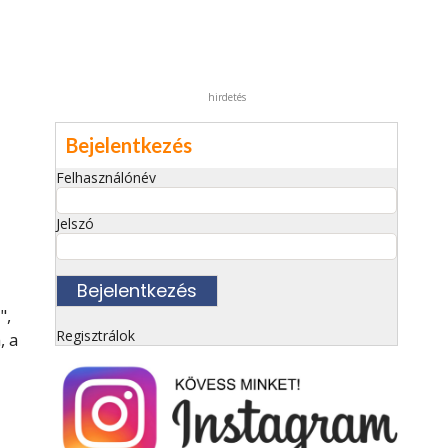
hirdetés
Bejelentkezés
Felhasználónév
Jelszó
",
Regisztrálok
, a