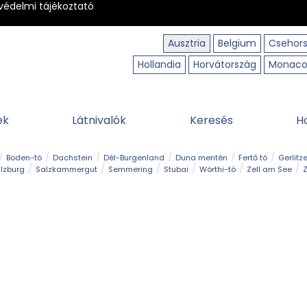
védelmi tájékoztató
Ausztria
Belgium
Csehor
Hollandia
Horvátország
Monac
ek
Látnivalók
Keresés
H
Boden-tó
Dachstein
Dél-Burgenland
Duna mentén
Fertő tó
Gerlitz
lzburg
Salzkammergut
Semmering
Stubai
Wörthi-tó
Zell am See
Z
úraút
Határélmény
Hegy és csúcs
Hegyi gyerekvilág
Húsvét
Kaland
Régiók
Sisi nyomában
Strand és fürdő
Szabadidőpark
Szurdok
T