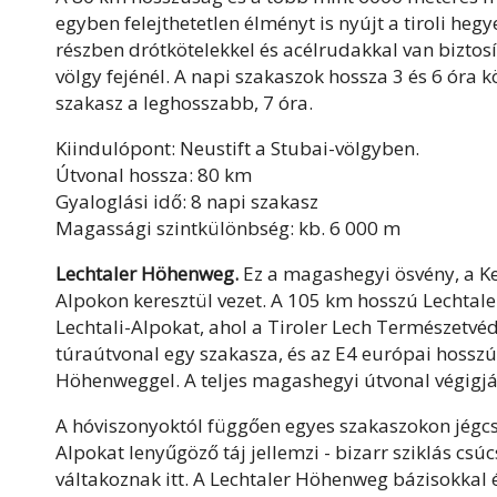
egyben felejthetetlen élményt is nyújt a tiroli he
részben drótkötelekkel és acélrudakkal van biztos
völgy fejénél. A napi szakaszok hossza 3 és 6 óra 
szakasz a leghosszabb, 7 óra.
Kiindulópont: Neustift a Stubai-völgyben.
Útvonal hossza: 80 km
Gyaloglási idő: 8 napi szakasz
Magassági szintkülönbség: kb. 6 000 m
Lechtaler Höhenweg.
Ez a magashegyi ösvény, a Ke
Alpokon keresztül vezet. A 105 km hosszú Lechtale
Lechtali-Alpokat, ahol a Tiroler Lech Természetvé
túraútvonal egy szakasza, és az E4 európai hosszú
Höhenweggel. A teljes magashegyi útvonal végigjá
A hóviszonyoktól függően egyes szakaszokon jégcs
Alpokat lenyűgöző táj jellemzi - bizarr sziklás csúc
váltakoznak itt. A Lechtaler Höhenweg bázisokkal 