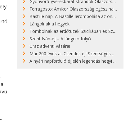
Gyönyörű gyerekbarát strandok Olaszországban - megmutatjuk a 15 legjobbat
ely
Ferragosto: Amikor Olaszország egész nap nyaral
Bastille nap: A Bastille lerombolása az önkényuralom végét jelentette
artó
Lángolnak a hegyek
Tombolnak az erdőtüzek Szicíliában és Szardínián
Szent Iván-éj – A lángoló folyó
Graz adventi vásárai
Már 200 éves a „Csendes éj! Szentséges éj!”
A nyári napforduló éjjelén legendás hegyi tüzek világítják meg Zugspitzét
-
 a
távú
-