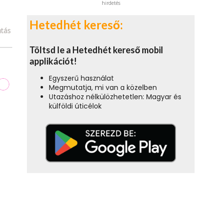
hirdetés
Hetedhét kereső:
tás
Töltsd le a Hetedhét kereső mobil
applikációt!
Egyszerű használat
Megmutatja, mi van a közelben
Utazáshoz nélkülözhetetlen: Magyar és
külföldi úticélok