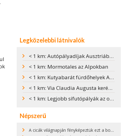
,
Legközelebbi látnivalók
< 1 km: Autópályadíjak Ausztriában
ul
kok
< 1 km: Mormotales az Alpokban
< 1 km: Kutyabarát fürdőhelyek Ausztriában
< 1 km: Via Claudia Augusta kerékpárút
< 1 km: Legjobb sífutópályák az osztrák Alpokban
l
Népszerű
A cicák világnapján fényképeztük ezt a bokor alatt hűsölő cicát Kisorosziban