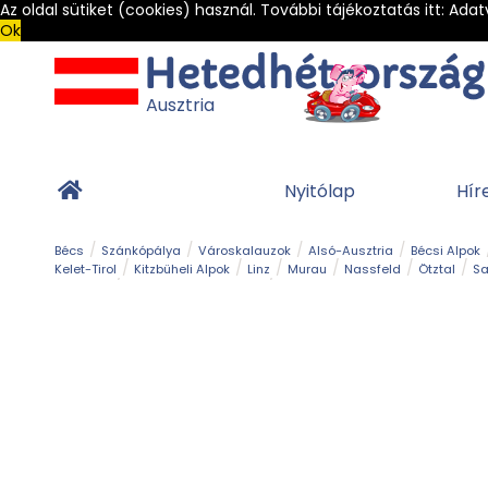
Az oldal sütiket (cookies) használ. További tájékoztatás itt:
Adat
Ok
Ausztria
Nyitólap
Hír
Bécs
Szánkópálya
Városkalauzok
Alsó-Ausztria
Bécsi Alpok
Kelet-Tirol
Kitzbüheli Alpok
Linz
Murau
Nassfeld
Ötztal
Sa
Alpesi út
Ásványok & Kristályok
Barlang
Bob
Csúszda
Esemény
Gleccser
Gyerek t
Múzeum
Óriásroller és mountaincart
Osztrák ételek
Park és kert
Túra
Vár és kastély
Világörökség
Vízesés
Zöldturista