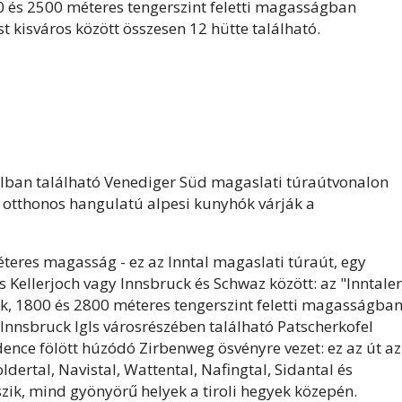
0 és 2500 méteres tengerszint feletti magasságban
t kisváros között összesen 12 hütte található.
olban található Venediger Süd magaslati túraútvonalon
és otthonos hangulatú alpesi kunyhók várják a
teres magasság - ez az Inntal magaslati túraút, egy
s Kellerjoch vagy Innsbruck és Schwaz között: az "Inntaler
k, 1800 és 2800 méteres tengerszint feletti magasságban
 Innsbruck Igls városrészében található Patscherkofel
nce fölött húzódó Zirbenweg ösvényre vezet: ez az út az
dertal, Navistal, Wattental, Nafingtal, Sidantal és
ik, mind gyönyörű helyek a tiroli hegyek közepén.