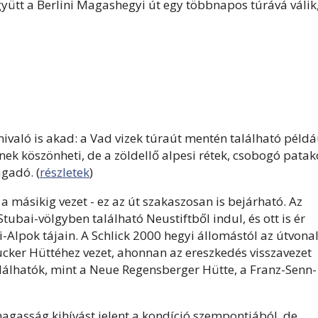
yütt a Berlini Magashegyi út egy többnapos túrává válik
ivaló is akad: a Vad vizek túraút mentén található példá
znek köszönheti, de a zöldellő alpesi rétek, csobogó pata
agadó.
(
részletek
)
 másikig vezet - ez az út szakaszosan is bejárható. Az
ubai-völgyben található Neustiftből indul, és ott is ér
-Alpok tájain. A Schlick 2000 hegyi állomástól az útvona
ucker Hüttéhez vezet, ahonnan az ereszkedés visszavezet
találhatók, mint a Neue Regensberger Hütte, a Franz-Senn-
gasság kihívást jelent a kondíció szempontjából, de