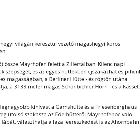
ó hegyi világán keresztül vezető magashegyi körös
en.
 össze Mayrhofen felett a Zillertalban. Kilenc napi
ok szépségét, és az egyes hüttékben éjszakázhat és pihen
res magasságban, a Berliner Hütte - és rögtön utána
ja, a 3133 méter magas Schönbichler Horn - és a Kassel
A legnagyobb kihívást a Gamshütte és a Friesenberghaus
nweg utolsó szakasza az Edelhüttéről Mayrhofenbe való
lábát, választhatja a laza leereszkedést is az Ahornbahn