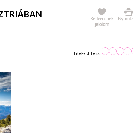
ZTRIÁBAN
Kedvencnek
Nyomta
jelölöm
Értékeld Te is: