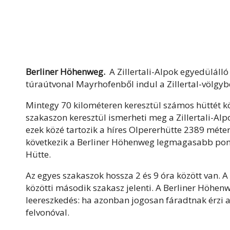
Berliner Höhenweg.
A Zillertali-Alpok egyedüláll
túraútvonal Mayrhofenből indul a Zillertal-völgyb
Mintegy 70 kilométeren keresztül számos hüttét köt
szakaszon keresztül ismerheti meg a Zillertali-Alp
ezek közé tartozik a híres Olpererhütte 2389 méte
következik a Berliner Höhenweg legmagasabb pont
Hütte.
Az egyes szakaszok hossza 2 és 9 óra között van. 
közötti második szakasz jelenti. A Berliner Höhe
leereszkedés: ha azonban jogosan fáradtnak érzi a 
felvonóval.