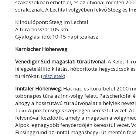
szakaszokban érhető el, és az útvonal mentén 200
sorakoznak. A Lechtal völgyében fekvő Steeg és Ims
Kiindulópont: Steeg im Lechtal
A túra hossza: 105 km
Gyaloglási idő: 10-15 napi szakasz
Karnischer Höhenweg
Venediger Süd magaslati túraútvonal.
A Kelet-Tir
lélegzetelállító kilátás, hóborította hegycsúcsok 
túrázókat. (
részletek
)
Inntaler Höhenweg.
Hat nap és körülbelül 2000 mé
többnapos túra az Inn-völgy felett. Patscherkofel é
ahogy a hosszútávú túraútvonalat a helyiek nevezi
Tuxi-Alpok fenséges szépségén keresztül vezet. Az
felvonóval kezdődik, amely a magasan a völgymede
Alpok legnagyobb fenyőerdőjén keresztül vezet. Vol
Finsinggrund az Inntal magashegyi út mentén feksz