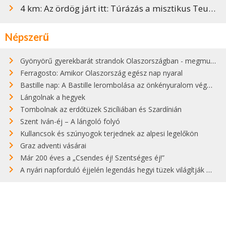
4 km: Az ördög járt itt: Túrázás a misztikus Teufelsgasse-ban
Népszerű
Gyönyörű gyerekbarát strandok Olaszországban - megmutatjuk a 15 legjobbat
Ferragosto: Amikor Olaszország egész nap nyaral
Bastille nap: A Bastille lerombolása az önkényuralom végét jelentette
Lángolnak a hegyek
Tombolnak az erdőtüzek Szicíliában és Szardínián
Szent Iván-éj – A lángoló folyó
Kullancsok és szúnyogok terjednek az alpesi legelőkön
Graz adventi vásárai
Már 200 éves a „Csendes éj! Szentséges éj!”
A nyári napforduló éjjelén legendás hegyi tüzek világítják meg Zugspitzét