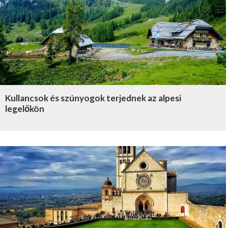
Kullancsok és szúnyogok terjednek az alpesi
legelőkön