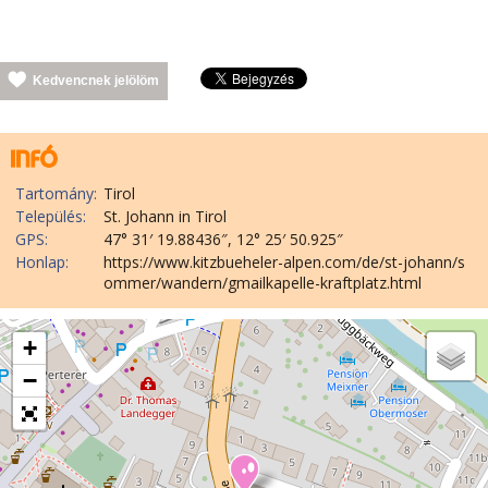
Kedvencnek jelölöm
Tartomány:
Tirol
Település:
St. Johann in Tirol
GPS:
47° 31′ 19.88436″, 12° 25′ 50.925″
Honlap:
https://www.kitzbueheler-alpen.com/de/st-johann/s
ommer/wandern/gmailkapelle-kraftplatz.html
+
−