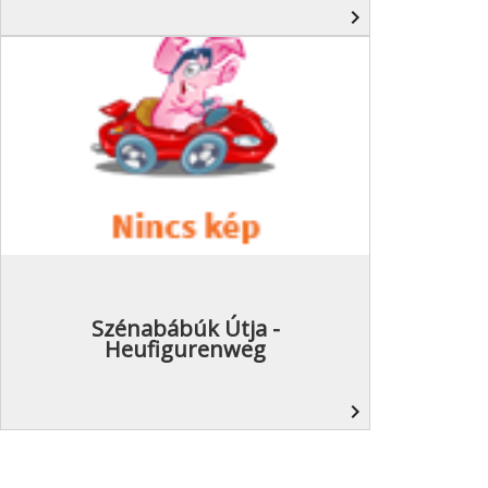
navigate_next
Szénabábúk Útja -
Heufigurenweg
navigate_next