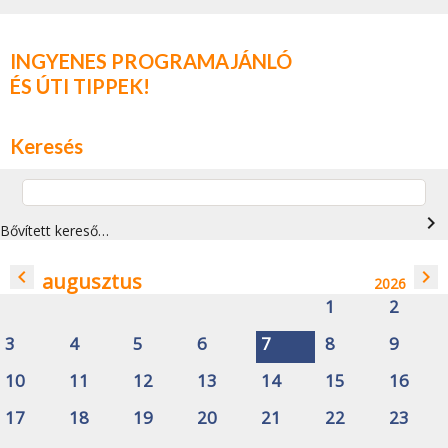
INGYENES PROGRAMAJÁNLÓ
ÉS ÚTI TIPPEK!
Keresés
navigate_next
Bővített kereső…
navigate_before
navigate_next
augusztus
2026
1
2
3
4
5
6
7
8
9
10
11
12
13
14
15
16
17
18
19
20
21
22
23