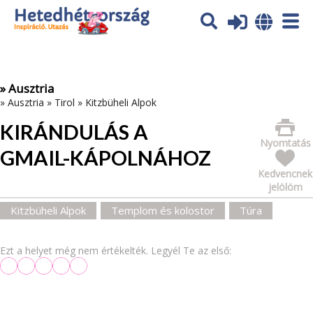
Az oldal sütiket (cookies) használ. További tájékoztatás itt:
Adatvédelmi tájékoztató
Ok
» Ausztria
»
Ausztria
»
Tirol
»
Kitzbüheli Alpok
KIRÁNDULÁS A
Nyomtatás
GMAIL-KÁPOLNÁHOZ
Kedvencnek
jelölöm
Kitzbüheli Alpok
Templom és kolostor
Túra
Ezt a helyet még nem értékelték. Legyél Te az első: