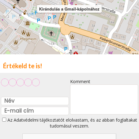
Kirándulás a Gmail-kápolnához
Értékeld te is!
Komment
Az
Adatvédelmi tájékoztatót
elolvastam, és az abban foglaltakat
tudomásul veszem.