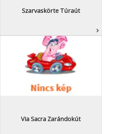
Szarvaskörte Túraút
navigate_next
Via Sacra Zarándokút