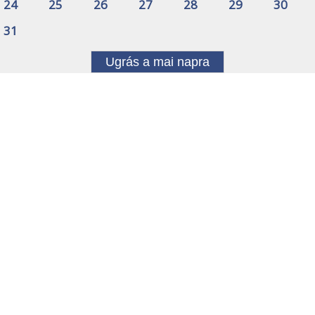
24
25
26
27
28
29
30
31
Ugrás a mai napra