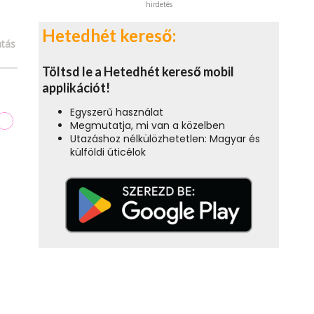
hirdetés
Hetedhét kereső:
tás
Töltsd le a Hetedhét kereső mobil
applikációt!
Egyszerű használat
Megmutatja, mi van a közelben
Utazáshoz nélkülözhetetlen: Magyar és
külföldi úticélok