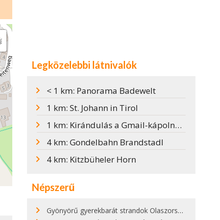
Legközelebbi látnivalók
< 1 km: Panorama Badewelt
1 km: St. Johann in Tirol
1 km: Kirándulás a Gmail-kápolnához
4 km: Gondelbahn Brandstadl
4 km: Kitzbüheler Horn
Népszerű
Gyönyörű gyerekbarát strandok Olaszországban - megmutatjuk a 15 legjobbat