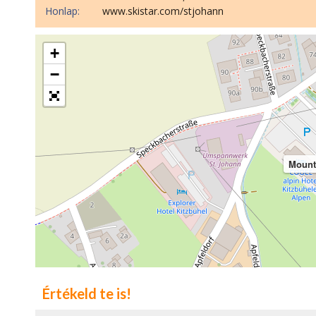
Honlap:
www.skistar.com/stjohann
+
−
Mount
Értékeld te is!