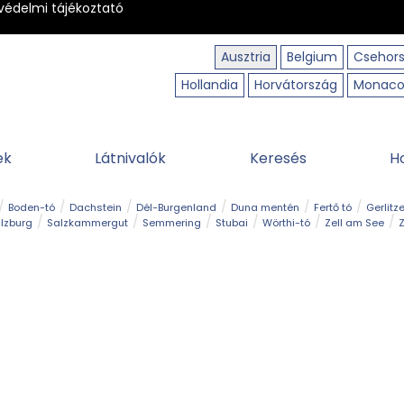
védelmi tájékoztató
Ausztria
Belgium
Csehor
Hollandia
Horvátország
Monac
ek
Látnivalók
Keresés
H
Boden-tó
Dachstein
Dél-Burgenland
Duna mentén
Fertő tó
Gerlitz
lzburg
Salzkammergut
Semmering
Stubai
Wörthi-tó
Zell am See
Z
úraút
Határélmény
Hegy és csúcs
Hegyi gyerekvilág
Húsvét
Kaland
Régiók
Sisi nyomában
Strand és fürdő
Szabadidőpark
Szurdok
T