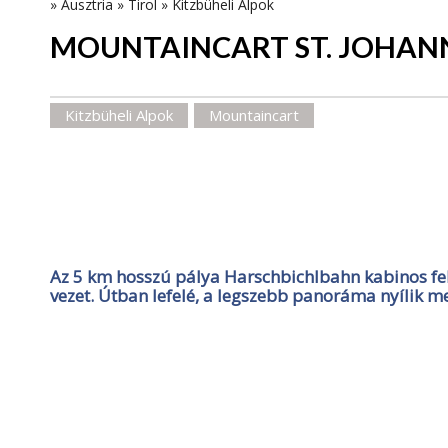
»
Ausztria
»
Tirol
»
Kitzbüheli Alpok
MOUNTAINCART ST. JOHAN
Kitzbüheli Alpok
Mountaincart
Az 5 km hosszú pálya Harschbichlbahn kabinos fel
vezet. Útban lefelé, a legszebb panoráma nyílik me