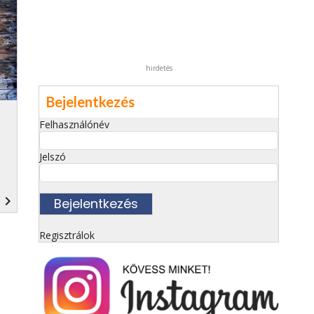
hirdetés
Bejelentkezés
Felhasználónév
Jelszó
navigate_next
Regisztrálok