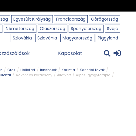
szág
Egyesült Királyság
Franciaország
Görögország
o
Németország
Olaszország
Spanyolország
Svájc
Szlovákia
Szlovénia
Magyarország
Piggyland
ozzászólások
Kapcsolat
en
Graz
Hallstatt
Innsbruck
Karintia
Karintiai tavak
illertal
Advent és karácsony
Állatkert
Alpesi gyógyterápia
park
Kerékpár
Kilátó
Korcsolyapálya
Magyar kapcsolat
avak
Tél
Téli túrázás
Templom és kolostor
Természeti park