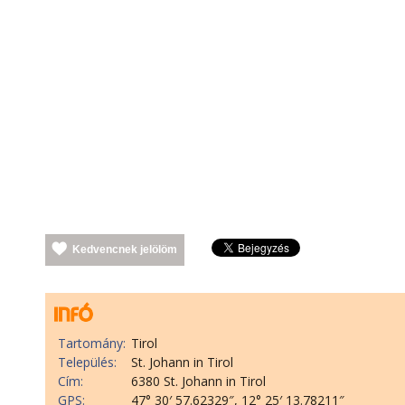
Kedvencnek jelölöm
Tartomány:
Tirol
Település:
St. Johann in Tirol
Cím:
6380 St. Johann in Tirol
GPS:
47° 30′ 57.62329″, 12° 25′ 13.78211″