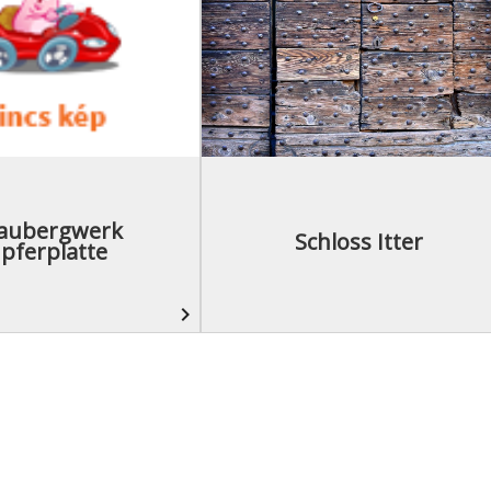
aubergwerk
Schloss Itter
pferplatte
navigate_next