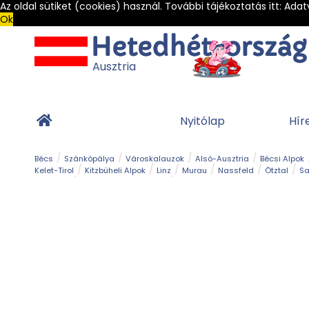
Az oldal sütiket (cookies) használ. További tájékoztatás itt:
Adat
Ok
Ausztria
Nyitólap
Hír
Bécs
Szánkópálya
Városkalauzok
Alsó-Ausztria
Bécsi Alpok
Kelet-Tirol
Kitzbüheli Alpok
Linz
Murau
Nassfeld
Ötztal
Sa
Alpesi út
Ásványok & Kristályok
Barlang
Bob
Csúszda
Esemény
Gleccser
Gyerek t
Múzeum
Óriásroller és mountaincart
Osztrák ételek
Park és kert
Túra
Vár és kastély
Világörökség
Vízesés
Zöldturista