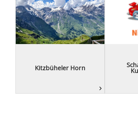
Sch
Kitzbüheler Horn
Ku
navigate_next