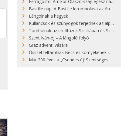
Ferragosto: Amikor Olaszország egész nap nyaral
Bastille nap: A Bastille lerombolása az önkényuralom végét jelentette
Lángolnak a hegyek
Kullancsok és szúnyogok terjednek az alpesi legelőkön
Tombolnak az erdőtüzek Szicíliában és Szardínián
Szent Iván-éj – A lángoló folyó
Graz adventi vásárai
Ősszel feltárulnak Bécs és környékének rendkívüli építészeti kincsei
Már 200 éves a „Csendes éj! Szentséges éj!”