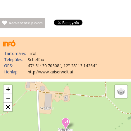
Kedvencnek jelölöm
Tartomány:
Tirol
Település:
Scheffau
GPS:
47° 31′ 30.70308″, 12° 28′ 13.14264″
Honlap:
http://www.kaiserwelt.at
+
−