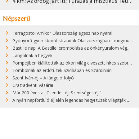
4 km: Az ördög járt itt: Túrázás a misztikus Teufelsgasse-ban
Népszerű
Ferragosto: Amikor Olaszország egész nap nyaral
Gyönyörű gyerekbarát strandok Olaszországban - megmutatjuk a 15 legjobbat
Bastille nap: A Bastille lerombolása az önkényuralom végét jelentette
Lángolnak a hegyek
Pompejiben kiállították az ókori világ elveszett híres szobrának másolatát
Tombolnak az erdőtüzek Szicíliában és Szardínián
Szent Iván-éj – A lángoló folyó
Graz adventi vásárai
Már 200 éves a „Csendes éj! Szentséges éj!”
A nyári napforduló éjjelén legendás hegyi tüzek világítják meg Zugspitzét