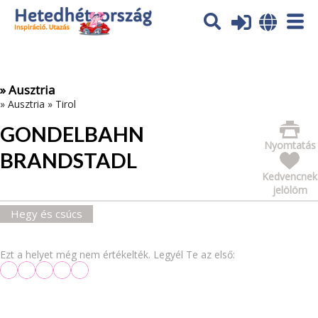
Az oldal sütiket (cookies) használ. További tájékoztatás itt:
Adatvédelmi tájékoztató
Ok
» Ausztria
»
Ausztria
»
Tirol
GONDELBAHN
Nyomtatás
BRANDSTADL
Kedvencnek
jelölöm
Hegy és csúcs
Ezt a helyet még nem értékelték. Legyél Te az első: