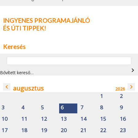
INGYENES PROGRAMAJÁNLÓ
ÉS ÚTI TIPPEK!
Keresés
navigate_next
Bővített kereső…
navigate_before
navigate_next
augusztus
2026
1
2
3
4
5
6
7
8
9
10
11
12
13
14
15
16
17
18
19
20
21
22
23