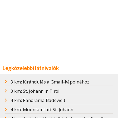
Legközelebbi látnivalók
3 km: Kirándulás a Gmail-kápolnához
3 km: St. Johann in Tirol
4 km: Panorama Badewelt
4 km: Mountaincart St. Johann