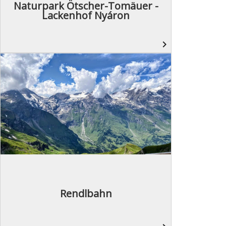
Naturpark Ötscher-Tomäuer -
Lackenhof Nyáron
navigate_next
Rendlbahn