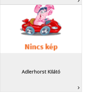
navigate_next
Adlerhorst Kilátó
navigate_next