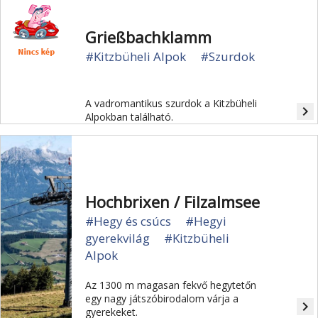
Grießbachklamm
#Kitzbüheli Alpok
#Szurdok
A vadromantikus szurdok a Kitzbüheli
navigate_next
Alpokban található.
Hochbrixen / Filzalmsee
#Hegy és csúcs
#Hegyi
gyerekvilág
#Kitzbüheli
Alpok
Az 1300 m magasan fekvő hegytetőn
egy nagy játszóbirodalom várja a
navigate_next
gyerekeket.