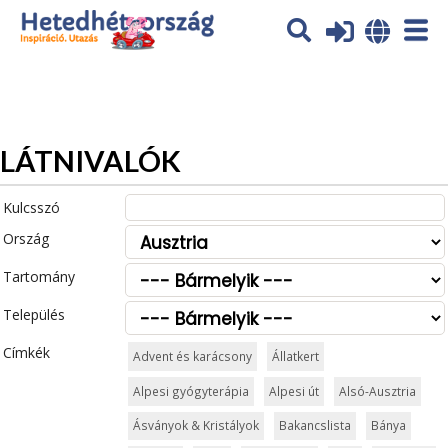
Az oldal sütiket (cookies) használ. További tájékoztatás itt:
Adatvédelmi tájékoztató
Ok
LÁTNIVALÓK
Kulcsszó
Ország
Tartomány
Település
Címkék
Advent és karácsony
Állatkert
Alpesi gyógyterápia
Alpesi út
Alsó-Ausztria
Ásványok & Kristályok
Bakancslista
Bánya