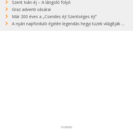
Szent Iván-éj – A lángoló folyó
Graz adventi vásárai
Már 200 éves a „Csendes éj! Szentséges éj!”
A nyári napforduló éjjelén legendás hegyi tüzek világítják meg Zugspitzét
hirdetés