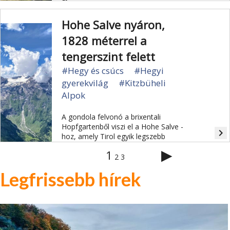
Hohe Salve nyáron,
1828 méterrel a
tengerszint felett
#Hegy és csúcs
#Hegyi
gyerekvilág
#Kitzbüheli
Alpok
A gondola felvonó a brixentali
Hopfgartenből viszi el a Hohe Salve -
navigate_next
hoz, amely Tirol egyik legszebb
panorámás hegye. A Hohe Salve
▶
1
hegycsúcsról (1.828 m) felejthetetlen
2
3
panoráma tárul elénk a 70,
Legfrissebb hírek
háromezer méter magas hegyre.