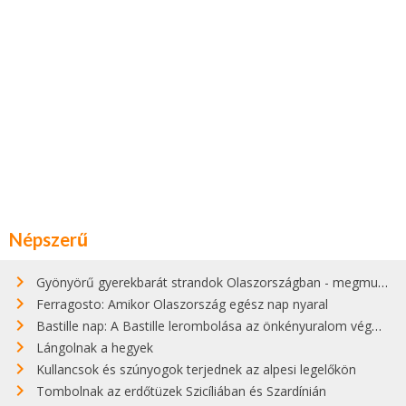
Népszerű
Gyönyörű gyerekbarát strandok Olaszországban - megmutatjuk a 15 legjobbat
Ferragosto: Amikor Olaszország egész nap nyaral
Bastille nap: A Bastille lerombolása az önkényuralom végét jelentette
Lángolnak a hegyek
Kullancsok és szúnyogok terjednek az alpesi legelőkön
Tombolnak az erdőtüzek Szicíliában és Szardínián