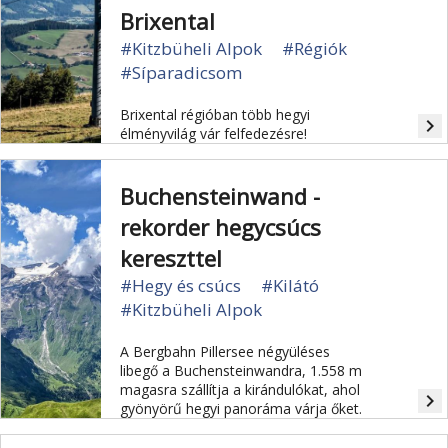
Brixental
#Kitzbüheli Alpok
#Régiók
#Síparadicsom
Brixental régióban több hegyi
navigate_next
élményvilág vár felfedezésre!
Buchensteinwand -
rekorder hegycsúcs
kereszttel
#Hegy és csúcs
#Kilátó
#Kitzbüheli Alpok
A Bergbahn Pillersee négyüléses
libegő a Buchensteinwandra, 1.558 m
magasra szállítja a kirándulókat, ahol
navigate_next
gyönyörű hegyi panoráma várja őket.