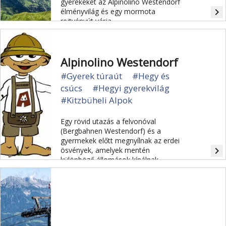
gyerekeket az Alpinolino Westendorf
navigate_next
élményvilág és egy mormota
rejtvényút várja.
Alpinolino Westendorf
#Gyerek túraút
#Hegy és
csúcs
#Hegyi gyerekvilág
#Kitzbüheli Alpok
Egy rövid utazás a felvonóval
(Bergbahnen Westendorf) és a
gyermekek előtt megnyílnak az erdei
navigate_next
ösvények, amelyek mentén
különböző állomások kínálnak
lehetőséget a csodálkozásra,
kérdések feltevésére, kipróbálásra,
megérintésre.