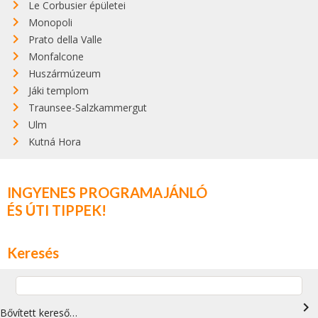
Le Corbusier épületei
Monopoli
Prato della Valle
Monfalcone
Huszármúzeum
Jáki templom
Traunsee-Salzkammergut
Ulm
Kutná Hora
INGYENES PROGRAMAJÁNLÓ
ÉS ÚTI TIPPEK!
Keresés
navigate_next
Bővített kereső…