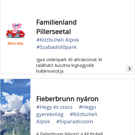
Familienland
Pillerseetal
#Kitzbüheli Alpok
#Szabadidőpark
Igazi vidámpark 40 attrakcióval. itt
található Ausztria legnagyobb
navigate_next
hullámvasútja.
Fieberbrunn nyáron
#Hegy és csúcs
#Hegyi
gyerekvilág
#Kitzbüheli
Alpok
#Síparadicsom
A Fieberbrunn felvonó a Kitzbüheli