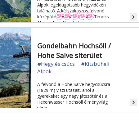
Alpok legeldugottabb hegyvidékén
található. A kétszakaszos felvonó
navigate_next
középállomásánál találjuk a Timoks
Alm szabadidőparkot.
Gondelbahn Hochsöll /
Hohe Salve síterület
#Hegy és csúcs
#Kitzbüheli
Alpok
A felvonó a Hohe Salve hegycsúcsra
(1829 m) viszi utasait, ahol a
gyerekeket egy nagy játszótér és a
navigate_next
Hexenwasser Hochsöll élményvilág
várja.