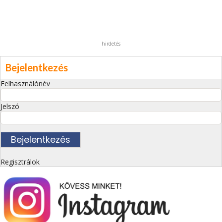
hirdetés
Bejelentkezés
Felhasználónév
Jelszó
Regisztrálok