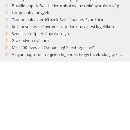
Bastille nap: A Bastille lerombolása az önkényuralom végét jelentette
Lángolnak a hegyek
Tombolnak az erdőtüzek Szicíliában és Szardínián
Kullancsok és szúnyogok terjednek az alpesi legelőkön
Szent Iván-éj – A lángoló folyó
Graz adventi vásárai
Már 200 éves a „Csendes éj! Szentséges éj!”
A nyári napforduló éjjelén legendás hegyi tüzek világítják meg Zugspitzét