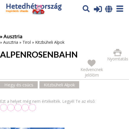
Az oldal sütiket (cookies) használ. További tájékoztatás itt:
Adatvédelmi tájékoztató
Ok
» Ausztria
»
Ausztria
»
Tirol
»
Kitzbüheli Alpok
ALPENROSENBAHN
Nyomtatás
Kedvencnek
jelölöm
Hegy és csúcs
Kitzbüheli Alpok
Ezt a helyet még nem értékelték. Legyél Te az első: