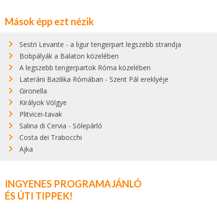
Mások épp ezt nézik
Sestri Levante - a ligur tengerpart legszebb strandja
Bobpályák a Balaton közelében
A legszebb tengerpartok Róma közelében
Lateráni Bazilika Rómában - Szent Pál ereklyéje
Gironella
Királyok Völgye
Plitvicei-tavak
Salina di Cervia - Sólepárló
Costa dei Trabocchi
Ajka
INGYENES PROGRAMAJÁNLÓ
ÉS ÚTI TIPPEK!