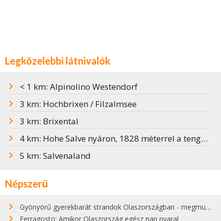
Legközelebbi látnivalók
< 1 km: Alpinolino Westendorf
3 km: Hochbrixen / Filzalmsee
3 km: Brixental
4 km: Hohe Salve nyáron, 1828 méterrel a tengerszint felett
5 km: Salvenaland
Népszerű
Gyönyörű gyerekbarát strandok Olaszországban - megmutatjuk a 15 legjobbat
Ferragosto: Amikor Olaszország egész nap nyaral