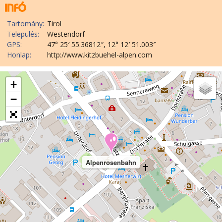
Tartomány:
Tirol
Település:
Westendorf
GPS:
47° 25′ 55.36812″, 12° 12′ 51.003″
Honlap:
http://www.kitzbuehel-alpen.com
+
−
Alpenrosenbahn