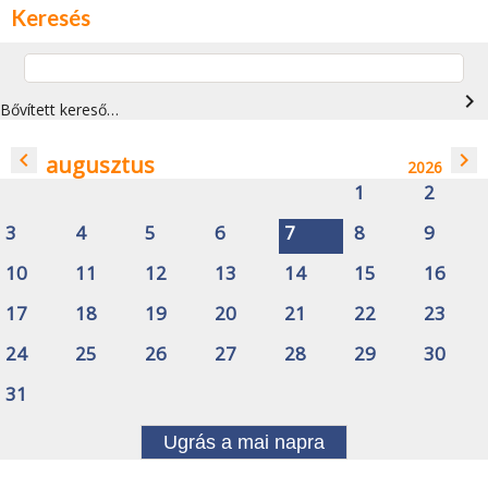
Keresés
navigate_next
Bővített kereső…
navigate_before
navigate_next
augusztus
2026
1
2
3
4
5
6
7
8
9
10
11
12
13
14
15
16
17
18
19
20
21
22
23
24
25
26
27
28
29
30
31
Ugrás a mai napra