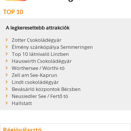
TOP 10
A legkeresettebb attrakciók
Zotter Csokoládégyár
Élmény szánkópálya Semmeringen
Top 10 látnivaló Linzben
Hauswirth Csokoládégyár
Wörthersee / Wörthi-tó
Zell am See-Kaprun
Lindt csokoládégyár
Bevásárló központok Bécsben
Neusiedler See / Fertő tó
Hallstatt
Régióválasztó