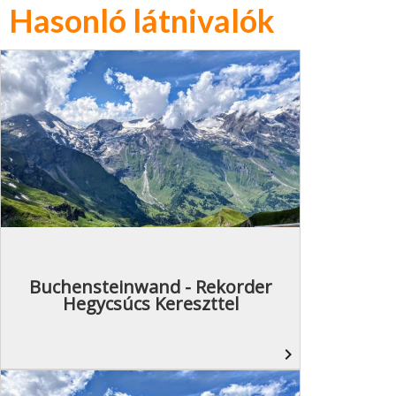
Hasonló látnivalók
Buchensteinwand - Rekorder
Hegycsúcs Kereszttel
navigate_next