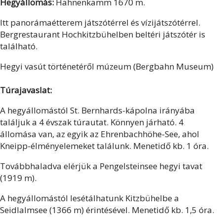
Hegyállomás:
Hahnenkamm 1670 m.
Itt panorámaétterem játszótérrel és vízijátszótérrel.
Bergrestaurant Hochkitzbühelben beltéri játszótér is
található.
Hegyi vasút történetéről múzeum (Bergbahn Museum)
Túrajavaslat:
A hegyállomástól St. Bernhards-kápolna irányába
találjuk a 4 évszak túrautat. Könnyen járható. 4
állomása van, az egyik az Ehrenbachhöhe-See, ahol
Kneipp-élményelemeket találunk. Menetidő kb. 1 óra.
Továbbhaladva elérjük a Pengelsteinsee hegyi tavat
(1919 m).
A hegyállomástól lesétálhatunk Kitzbühelbe a
Seidlalmsee (1366 m) érintésével. Menetidő kb. 1,5 óra.