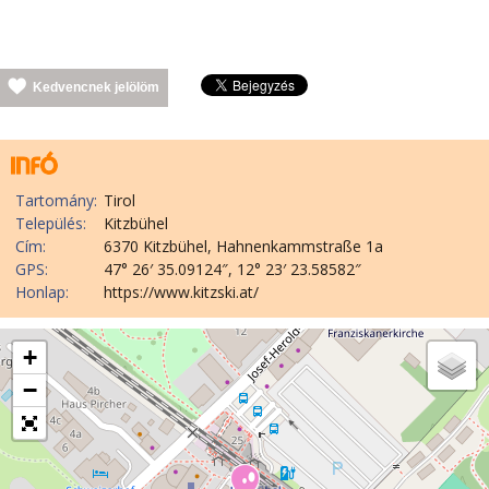
Kedvencnek jelölöm
Tartomány:
Tirol
Település:
Kitzbühel
Cím:
6370 Kitzbühel, Hahnenkammstraße 1a
GPS:
47° 26′ 35.09124″, 12° 23′ 23.58582″
Honlap:
https://www.kitzski.at/
+
−