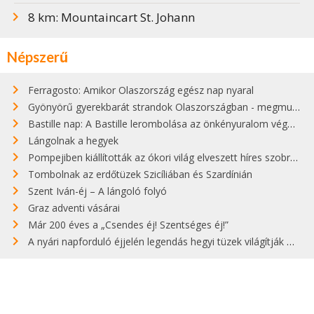
8 km: Mountaincart St. Johann
Népszerű
Ferragosto: Amikor Olaszország egész nap nyaral
Gyönyörű gyerekbarát strandok Olaszországban - megmutatjuk a 15 legjobbat
Bastille nap: A Bastille lerombolása az önkényuralom végét jelentette
Lángolnak a hegyek
Pompejiben kiállították az ókori világ elveszett híres szobrának másolatát
Tombolnak az erdőtüzek Szicíliában és Szardínián
Szent Iván-éj – A lángoló folyó
Graz adventi vásárai
Már 200 éves a „Csendes éj! Szentséges éj!”
A nyári napforduló éjjelén legendás hegyi tüzek világítják meg Zugspitzét