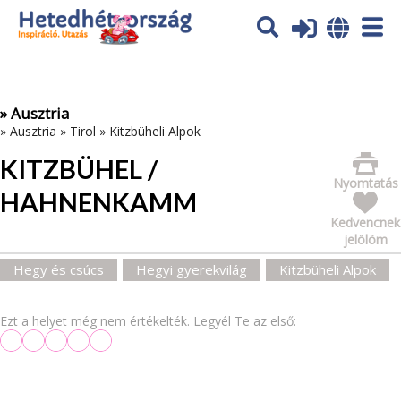
Az oldal sütiket (cookies) használ. További tájékoztatás itt:
Adatvédelmi tájékoztató
Ok
» Ausztria
»
Ausztria
»
Tirol
»
Kitzbüheli Alpok
KITZBÜHEL /
Nyomtatás
HAHNENKAMM
Kedvencnek
jelölöm
Hegy és csúcs
Hegyi gyerekvilág
Kitzbüheli Alpok
Ezt a helyet még nem értékelték. Legyél Te az első: