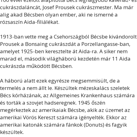
cukrászdaláncát, Josef Prousek cukrászmester. Ma már
alig akad Bécsben olyan ember, aki ne ismerné a
rózsaszín Aida-filiálékat.
1913-ban vette meg a Csehországból Bécsbe kivándorolt
Prousek a Bonsaing cukrászdát a Porzellangasse-ban,
amelyet 1925-ben keresztelte át Aida-ra. A siker nem
marad el, második világháború kezdetén már 11 Aida
cukrászda működött Bécsben.
A háború alatt ezek egyrésze megsemmisült, de a
termelés a nem állt le. Készültek mézeskalács szeletek
Bécs kórházának, az Allgemeines Krankenhaus számára
és torták a szovjet hadseregnek. 1945 őszén
megérkeztek az amerikaiak Bécsbe, akik az üzemet az
amerikai Vörös Kereszt számára igényelték. Ekkor az
amerikai katonák számára fánkok (Donuts) és fagyik
készültek.