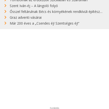
Szent Iván-éj – A lángoló folyó
Ősszel feltárulnak Bécs és környékének rendkívüli építészeti kincsei
Graz adventi vásárai
Már 200 éves a „Csendes éj! Szentséges éj!”
hirdetés