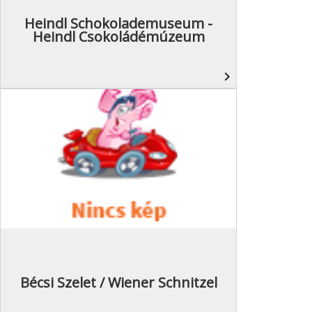
Heindl Schokolademuseum -
Heindl Csokoládémúzeum
navigate_next
Bécsi Szelet / Wiener Schnitzel