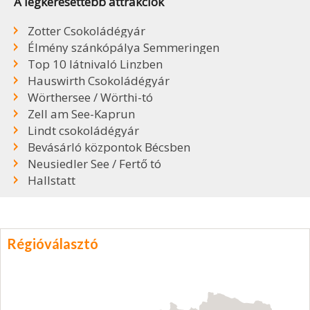
A legkeresettebb attrakciók
Zotter Csokoládégyár
Élmény szánkópálya Semmeringen
Top 10 látnivaló Linzben
Hauswirth Csokoládégyár
Wörthersee / Wörthi-tó
Zell am See-Kaprun
Lindt csokoládégyár
Bevásárló központok Bécsben
Neusiedler See / Fertő tó
Hallstatt
Régióválasztó