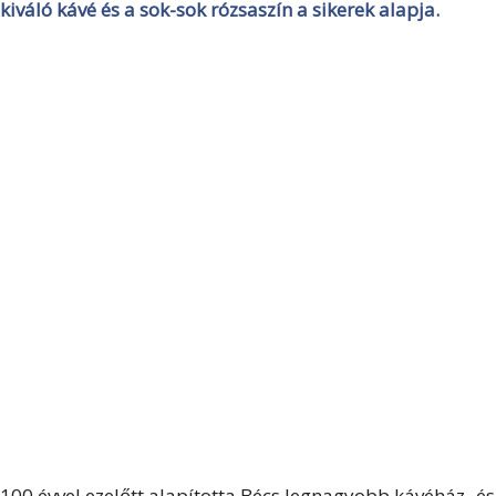
kiváló kávé és a sok-sok rózsaszín a sikerek alapja.
100 évvel ezelőtt alapította Bécs legnagyobb kávéház- és