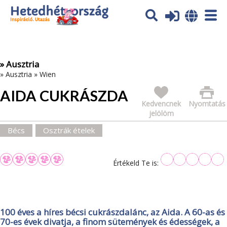
Az oldal sütiket (cookies) használ. További tájékoztatás itt:
Adatvédelmi tájékoztató
Ok
» Ausztria
»
Ausztria
»
Wien
AIDA CUKRÁSZDA
Kedvencnek
Nyomtatás
jelölöm
Bécs
Osztrák ételek
Értékeld Te is:
100 éves a híres bécsi cukrászdalánc, az Aida. A 60-as és
70-es évek divatja, a finom sütemények és édességek, a