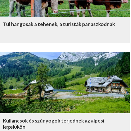
Túl hangosak a tehenek, a turisták panaszkodnak
Kullancsok és szúnyogok terjednek az alpesi
legelőkön