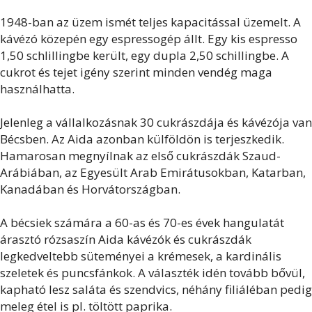
1948-ban az üzem ismét teljes kapacitással üzemelt. A
kávézó közepén egy espressogép állt. Egy kis espresso
1,50 schlillingbe került, egy dupla 2,50 schillingbe. A
cukrot és tejet igény szerint minden vendég maga
használhatta.
Jelenleg a vállalkozásnak 30 cukrászdája és kávézója van
Bécsben. Az Aida azonban külföldön is terjeszkedik.
Hamarosan megnyílnak az első cukrászdák Szaud-
Arábiában, az Egyesült Arab Emirátusokban, Katarban,
Kanadában és Horvátországban.
A bécsiek számára a 60-as és 70-es évek hangulatát
árasztó rózsaszín Aida kávézók és cukrászdák
legkedveltebb süteményei a krémesek, a kardinális
szeletek és puncsfánkok. A választék idén tovább bővül,
kapható lesz saláta és szendvics, néhány filiáléban pedig
meleg étel is pl. töltött paprika.