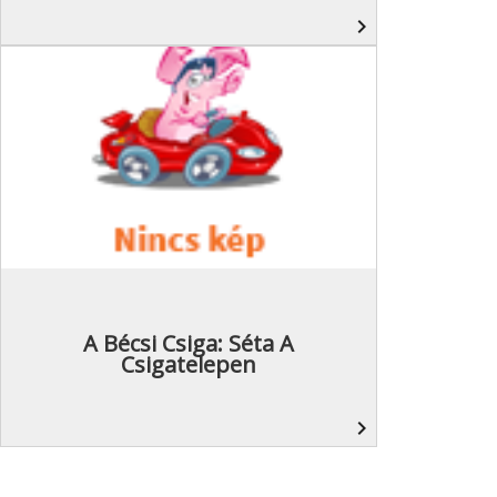
navigate_next
A Bécsi Csiga: Séta A
Csigatelepen
navigate_next