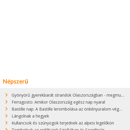
Népszerű
Gyönyörű gyerekbarát strandok Olaszországban - megmutatjuk a 15 legjobbat
Ferragosto: Amikor Olaszország egész nap nyaral
Bastille nap: A Bastille lerombolása az önkényuralom végét jelentette
Lángolnak a hegyek
Kullancsok és szúnyogok terjednek az alpesi legelőkön
Tombolnak az erdőtüzek Szicíliában és Szardínián