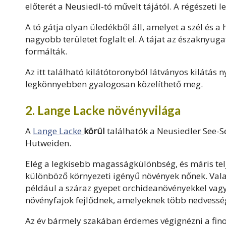
előterét a Neusiedl-tó művelt tájától. A régészeti l
A tó gátja olyan üledékből áll, amelyet a szél és 
nagyobb területet foglalt el. A tájat az északnyuga
formálták.
Az itt található kilátótoronyból látványos kilátás n
legkönnyebben gyalogosan közelíthető meg.
2. Lange Lacke növényvilága
A
Lange Lacke
körül
találhatók a Neusiedler See-Se
Hutweiden.
Elég a legkisebb magasságkülönbség, és máris tel
különböző környezeti igényű növények nőnek. Valam
például a száraz gyepet orchideanövényekkel vagy 
növényfajok fejlődnek, amelyeknek több nedvessé
Az év bármely szakában érdemes végignézni a fin