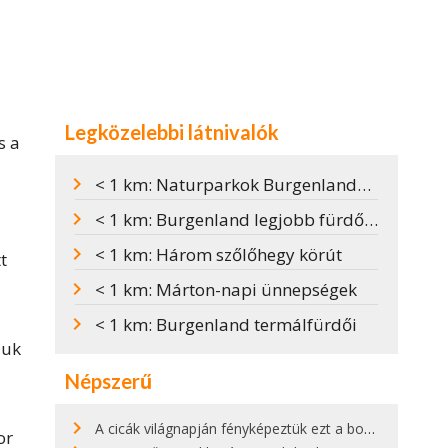
Legközelebbi látnivalók
s a
< 1 km: Naturparkok Burgenlandban
< 1 km: Burgenland legjobb fürdőtavai
< 1 km: Három szőlőhegy körút
t
< 1 km: Márton-napi ünnepségek
< 1 km: Burgenland termálfürdői
juk
Népszerű
A cicák világnapján fényképeztük ezt a bokor alatt hűsölő cicát Kisorosziban
or