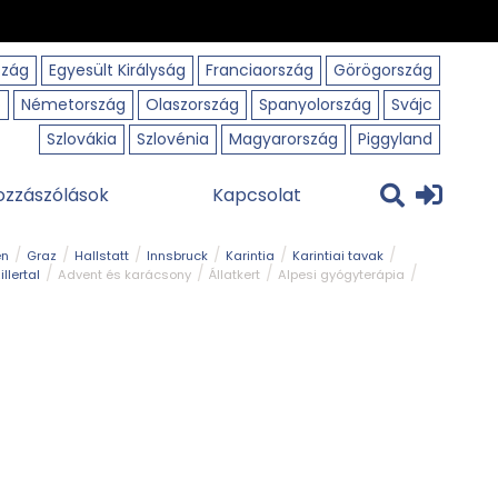
szág
Egyesült Királyság
Franciaország
Görögország
o
Németország
Olaszország
Spanyolország
Svájc
Szlovákia
Szlovénia
Magyarország
Piggyland
ozzászólások
Kapcsolat
en
Graz
Hallstatt
Innsbruck
Karintia
Karintiai tavak
illertal
Advent és karácsony
Állatkert
Alpesi gyógyterápia
park
Kerékpár
Kilátó
Korcsolyapálya
Magyar kapcsolat
avak
Tél
Téli túrázás
Templom és kolostor
Természeti park