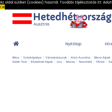
Az oldal sütiket (cookies) használ. További tájékoztatás itt:
Adat
Ok
Ausztria
Nyitólap
Hír
Bécs
Szánkópálya
Városkalauzok
Alsó-Ausztria
Bécsi Alpok
Kelet-Tirol
Kitzbüheli Alpok
Linz
Murau
Nassfeld
Ötztal
Sa
Alpesi út
Ásványok & Kristályok
Barlang
Bob
Csúszda
Esemény
Gleccser
Gyerek t
Múzeum
Óriásroller és mountaincart
Osztrák ételek
Park és kert
Túra
Vár és kastély
Világörökség
Vízesés
Zöldturista