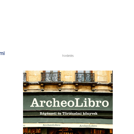
mi
hirdetés