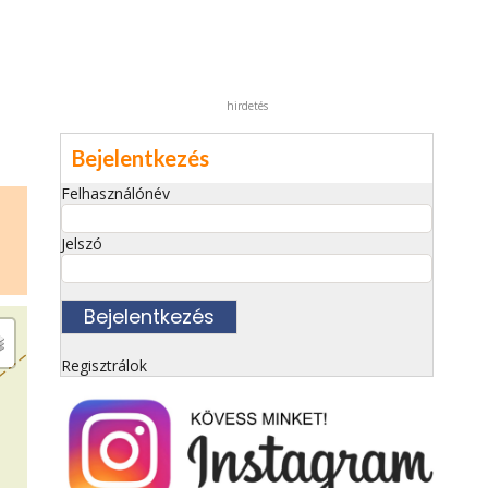
hirdetés
Bejelentkezés
Felhasználónév
Jelszó
Regisztrálok