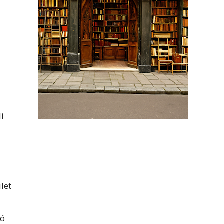
di
let
tó