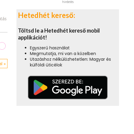
hirdetés
Hetedhét kereső:
tás
Töltsd le a Hetedhét kereső mobil
applikációt!
Egyszerű használat
Megmutatja, mi van a közelben
Utazáshoz nélkülözhetetlen: Magyar és
l »
külföldi úticélok