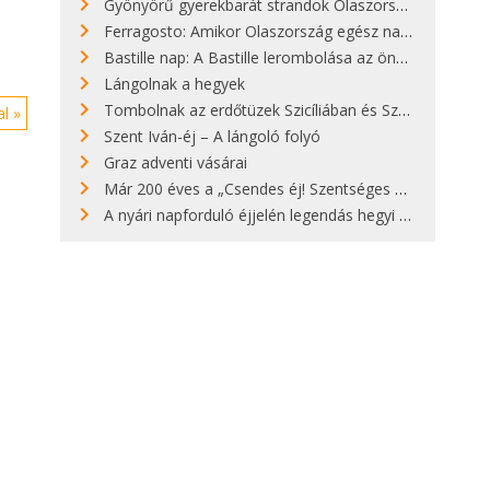
Gyönyörű gyerekbarát strandok Olaszországban - megmutatjuk a 15 legjobbat
Ferragosto: Amikor Olaszország egész nap nyaral
Bastille nap: A Bastille lerombolása az önkényuralom végét jelentette
Lángolnak a hegyek
Tombolnak az erdőtüzek Szicíliában és Szardínián
l »
Szent Iván-éj – A lángoló folyó
Graz adventi vásárai
Már 200 éves a „Csendes éj! Szentséges éj!”
A nyári napforduló éjjelén legendás hegyi tüzek világítják meg Zugspitzét