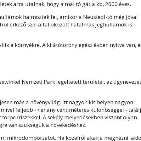
eletek arra utalnak, hogy a mai tó gátja kb. 2000 éves.
a hullámok halmoztak fel, amikor a Neusiedl-tó még jóval
tról érkező szél által okozott hatalmas jéghullámok is
yílik a környékre. A kilátótorony egész évben nyitva van, é
ewinkel Nemzeti Park legeltetett területei, az úgynevezet
jesen más a növényvilág. Itt nagyon kis helyen nagyon
ivel feljebb - néhány centiméteres különbséggel - talál
törpe íriszekkel. A sekély mélyedésekben viszont olyan
gre van szükségük a növekedéshez.
om mikrodomborzatot. Ha közelről akarja megnézni, akk