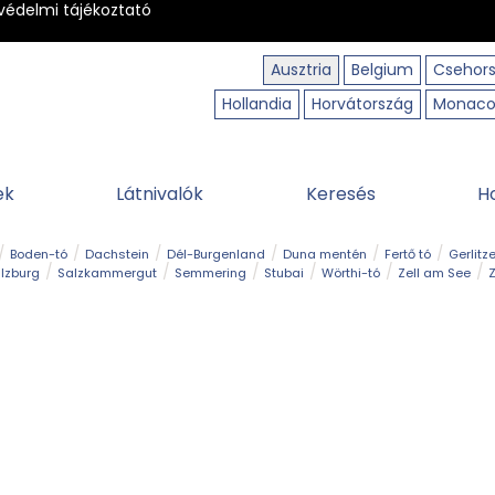
védelmi tájékoztató
Ausztria
Belgium
Csehor
Hollandia
Horvátország
Monac
ek
Látnivalók
Keresés
H
Boden-tó
Dachstein
Dél-Burgenland
Duna mentén
Fertő tó
Gerlitz
lzburg
Salzkammergut
Semmering
Stubai
Wörthi-tó
Zell am See
Z
úraút
Határélmény
Hegy és csúcs
Hegyi gyerekvilág
Húsvét
Kaland
Régiók
Sisi nyomában
Strand és fürdő
Szabadidőpark
Szurdok
T