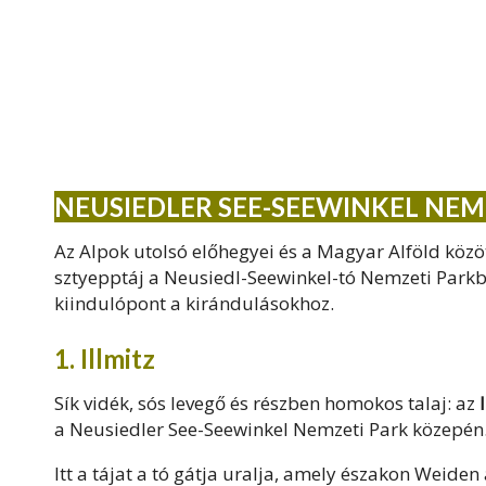
NEUSIEDLER SEE-SEEWINKEL NEM
Az Alpok utolsó előhegyei és a Magyar Alföld közöt
sztyepptáj a Neusiedl-Seewinkel-tó Nemzeti Parkba
kiindulópont a kirándulásokhoz.
1. Illmitz
Sík vidék, sós levegő és részben homokos talaj: az
a Neusiedler See-Seewinkel Nemzeti Park közepén
Itt a tájat a tó gátja uralja, amely északon Weiden