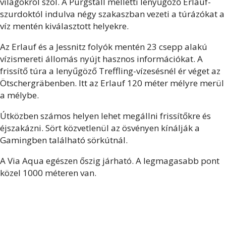
világokról szól. A Purgstall melletti lenyűgöző Erlauf-
szurdoktól indulva négy szakaszban vezeti a túrázókat a
víz mentén kiválasztott helyekre.
Az Erlauf és a Jessnitz folyók mentén 23 csepp alakú
vízismereti állomás nyújt hasznos információkat. A
frissítő túra a lenyűgöző Treffling-vízesésnél ér véget az
Ötschergräbenben. Itt az Erlauf 120 méter mélyre merül
a mélybe.
Útközben számos helyen lehet megállni frissítőkre és
éjszakázni. Sört közvetlenül az ösvényen kínálják a
Gamingben található sörkútnál.
A Via Aqua egészen őszig járható. A legmagasabb pont
közel 1000 méteren van.