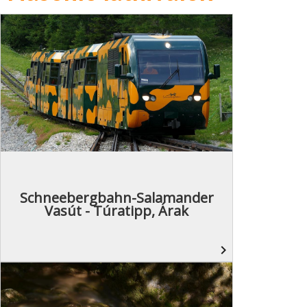
Schneebergbahn-Salamander
Vasút - Túratipp, Árak
navigate_next