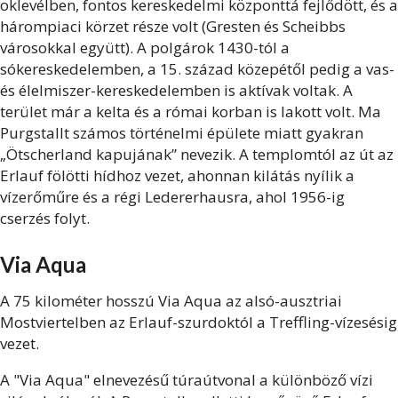
oklevélben, fontos kereskedelmi központtá fejlődött, és a
hárompiaci körzet része volt (Gresten és Scheibbs
városokkal együtt). A polgárok 1430-tól a
sókereskedelemben, a 15. század közepétől pedig a vas-
és élelmiszer-kereskedelemben is aktívak voltak. A
terület már a kelta és a római korban is lakott volt. Ma
Purgstallt számos történelmi épülete miatt gyakran
„Ötscherland kapujának” nevezik. A templomtól az út az
Erlauf fölötti hídhoz vezet, ahonnan kilátás nyílik a
vízerőműre és a régi Ledererhausra, ahol 1956-ig
cserzés folyt.
Via Aqua
A 75 kilométer hosszú Via Aqua az alsó-ausztriai
Mostviertelben az Erlauf-szurdoktól a Treffling-vízesésig
vezet.
A "Via Aqua" elnevezésű túraútvonal a különböző vízi