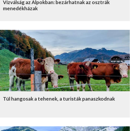
Vízválság az Alpokban: bezárhatnak az osztrák
menedékházak
Túl hangosak a tehenek, a turisták panaszkodnak