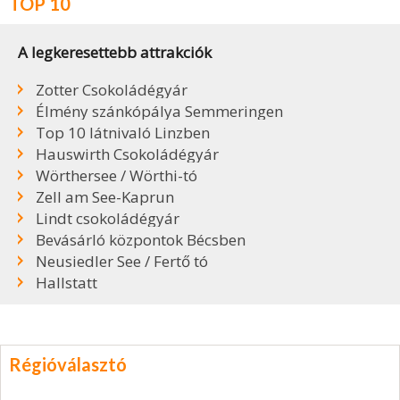
TOP 10
A legkeresettebb attrakciók
Zotter Csokoládégyár
Élmény szánkópálya Semmeringen
Top 10 látnivaló Linzben
Hauswirth Csokoládégyár
Wörthersee / Wörthi-tó
Zell am See-Kaprun
Lindt csokoládégyár
Bevásárló központok Bécsben
Neusiedler See / Fertő tó
Hallstatt
Régióválasztó