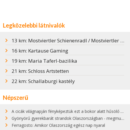
Legközelebbi látnivalók
13 km: Mostviertler Schienenradl / Mostviertler Hajtánytúra
16 km: Kartause Gaming
19 km: Maria Taferl-bazilika
21 km: Schloss Artstetten
22 km: Schallaburgi kastély
Népszerű
A cicák világnapján fényképeztük ezt a bokor alatt hűsölő cicát Kisorosziban
Gyönyörű gyerekbarát strandok Olaszországban - megmutatjuk a 15 legjobbat
Ferragosto: Amikor Olaszország egész nap nyaral