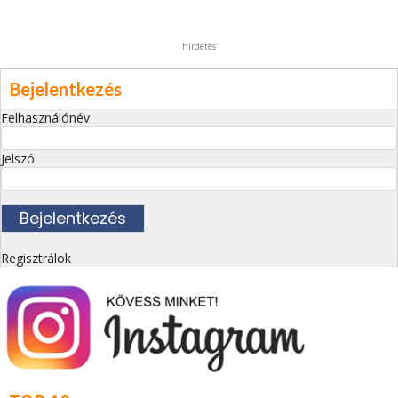
hirdetés
Bejelentkezés
Felhasználónév
Jelszó
Regisztrálok