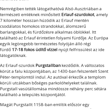
Nemrégiben tették látogathatóvá Alsó-Ausztriában a
természeti emléknek minősített
Erlauf-szurdokot
, amely
7 kilométer hosszan húzódik az Erlauf mentén
csodálatos homokos strandokkal, álomszerű
barlangokkal, és fürdőzésre alkalmas öblökkel. Itt
található az Erlauf érintetlen folyami fürdője. Az Európa
egyik legöregebb természetes folyóján álló régi
fürdő
17-18 fokos üdítő vízzel
nyújt felfrissülést az ide
látogatóknak.
Az Erlauf-szurdok
Purgstallban
kezdődik. A változatos
körút a falu központjában, az 1430-ban felszentelt Szent
Péter-templomtól indul. Az autóval érkezők a templom
körüli utcákban bőséges parkolóhelyeket találnak.
Purgstall vasútállomása mindössze néhány perc sétára
található a település központjától.
Magát Purgstallt 1158-ban említik először egy