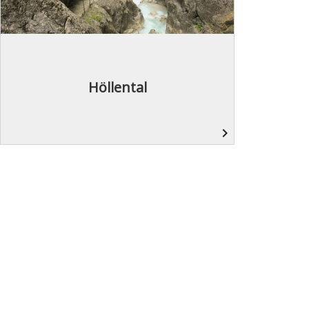
Höllental
navigate_next