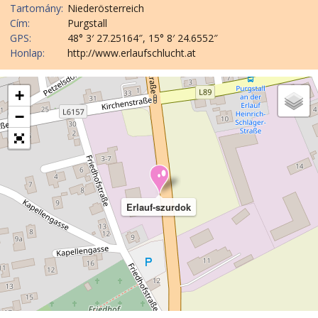
Tartomány:
Niederösterreich
Cím:
Purgstall
GPS:
48° 3′ 27.25164″, 15° 8′ 24.6552″
Honlap:
http://www.erlaufschlucht.at
+
−
Erlauf-szurdok