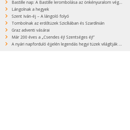
Bastille nap: A Bastille lerombolása az önkényuralom végét jelentette
Lángolnak a hegyek
Szent Iván-éj – A lángoló folyó
Tombolnak az erdőtüzek Szicíliában és Szardínián
Graz adventi vásárai
Már 200 éves a „Csendes éj! Szentséges éj!”
A nyári napforduló éjjelén legendás hegyi tüzek világítják meg Zugspitzét