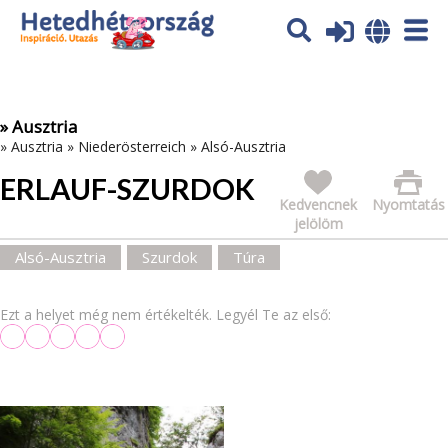
Az oldal sütiket (cookies) használ. További tájékoztatás itt:
Adatvédelmi tájékoztató
Ok
» Ausztria
»
Ausztria
»
Niederösterreich
»
Alsó-Ausztria
ERLAUF-SZURDOK
Kedvencnek
Nyomtatás
jelölöm
Alsó-Ausztria
Szurdok
Túra
Ezt a helyet még nem értékelték. Legyél Te az első: