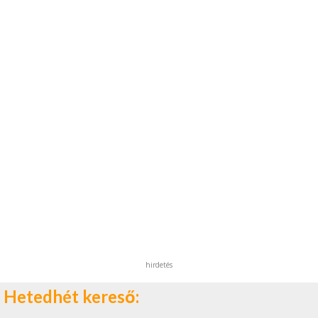
hirdetés
Hetedhét kereső: