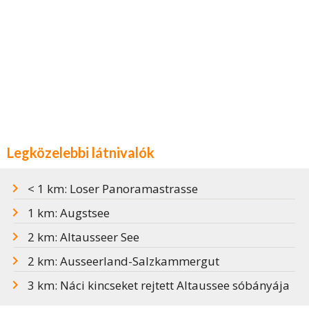
Legközelebbi látnivalók
< 1 km: Loser Panoramastrasse
1 km: Augstsee
2 km: Altausseer See
2 km: Ausseerland-Salzkammergut
3 km: Náci kincseket rejtett Altaussee sóbányája