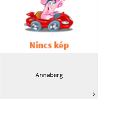
Annaberg
navigate_next