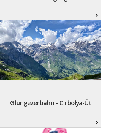
navigate_next
Glungezerbahn - Cirbolya-Út
navigate_next