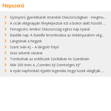
Népszerű
Gyönyörű gyerekbarát strandok Olaszországban - megmutatjuk a 15 legjobbat
A cicák világnapján fényképeztük ezt a bokor alatt hűsölő cicát Kisorosziban
Ferragosto: Amikor Olaszország egész nap nyaral
Bastille nap: A Bastille lerombolása az önkényuralom végét jelentette
Lángolnak a hegyek
Szent Iván-éj – A lángoló folyó
Graz adventi vásárai
Tombolnak az erdőtüzek Szicíliában és Szardínián
Már 200 éves a „Csendes éj! Szentséges éj!”
A nyári napforduló éjjelén legendás hegyi tüzek világítják meg Zugspitzét