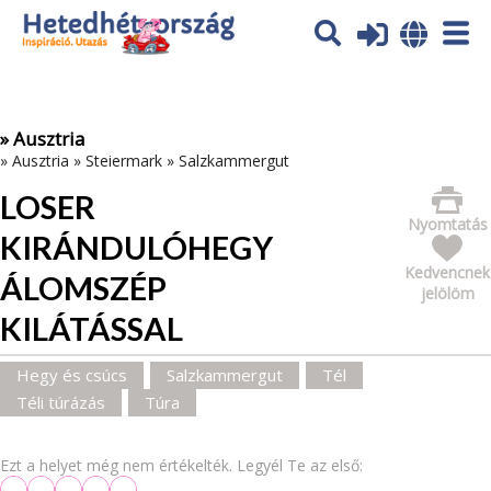
Az oldal sütiket (cookies) használ. További tájékoztatás itt:
Adatvédelmi tájékoztató
Ok
» Ausztria
»
Ausztria
»
Steiermark
»
Salzkammergut
LOSER
Nyomtatás
KIRÁNDULÓHEGY
Kedvencnek
ÁLOMSZÉP
jelölöm
KILÁTÁSSAL
Hegy és csúcs
Salzkammergut
Tél
Téli túrázás
Túra
Ezt a helyet még nem értékelték. Legyél Te az első: