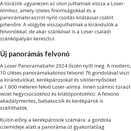
A túrázók ugyanezen az úton juthatnak vissza a Loser-
Almhoz, amely ízletes finomságokkal és a
panorámateraszról nyíló csodás kilátással csábít
pihenőre. A völgybe visszajuthatnak a kirándulók a
felvonókkal, de akár szánkóval is a Loser családi
szánkópályán keresztül.
Új panorámás felvonó
A Loser Panoramabahn 2024 őszén nyílt meg. A modern,
10 üléses panorámakabinos felvonó 76 gondolával viszi
a kirándulókat, kerékpárosokat és siklóernyősöket
a 1.600 méteren fekvő Loser-almra. Innen számos túraút
vezet hegycsúcsokhoz és kilátópontokhoz. A felvonó
akadálymentes, babakocsik és kerékpárok is
szállíthatók.
Külön előny a kerékpárosok számára: a gondola
üzemideje alatt a panoráma út gyakorlatilag