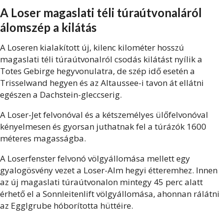
A Loser magaslati téli túraútvonaláról
álomszép a kilátás
A Loseren kialakított új, kilenc kilométer hosszú
magaslati téli túraútvonalról csodás kilátást nyílik a
Totes Gebirge hegyvonulatra, de szép idő esetén a
Trisselwand hegyen és az Altaussee-i tavon át ellátni
egészen a Dachstein-gleccserig.
A Loser-Jet felvonóval és a kétszemélyes ülőfelvonóval
kényelmesen és gyorsan juthatnak fel a túrázók 1600
méteres magasságba.
A Loserfenster felvonó völgyállomása mellett egy
gyalogösvény vezet a Loser-Alm hegyi étteremhez. Innen
az új magaslati túraútvonalon mintegy 45 perc alatt
érhető el a Sonnleitenlift völgyállomása, ahonnan rálátni
az Egglgrube hóborította hüttéire.