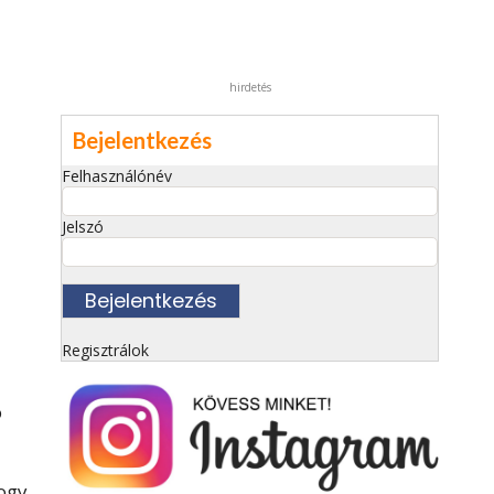
hirdetés
Bejelentkezés
Felhasználónév
Jelszó
Regisztrálok
ó
hogy