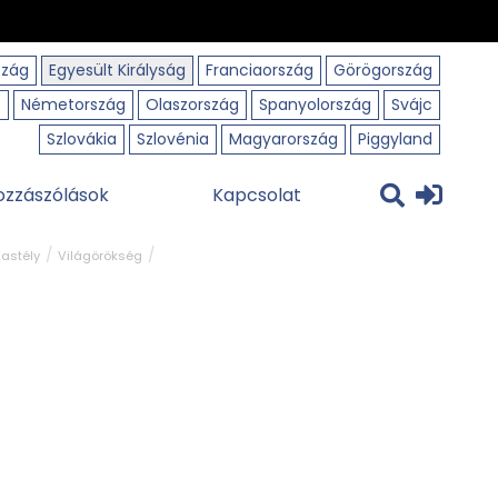
szág
Egyesült Királyság
Franciaország
Görögország
o
Németország
Olaszország
Spanyolország
Svájc
Szlovákia
Szlovénia
Magyarország
Piggyland
ozzászólások
Kapcsolat
Kastély
Világörökség