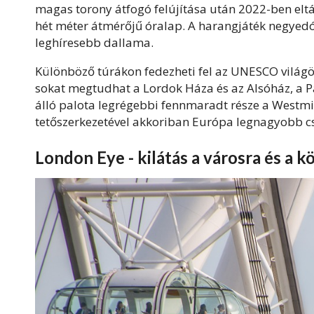
magas torony átfogó felújítása után 2022-ben eltáv
hét méter átmérőjű óralap. A harangjáték negyedó
leghíresebb dallama.
Különböző túrákon fedezheti fel az UNESCO világ
sokat megtudhat a Lordok Háza és az Alsóház, a 
álló palota legrégebbi fennmaradt része a Westmi
tetőszerkezetével akkoriban Európa legnagyobb cs
London Eye - kilátás a városra és a 