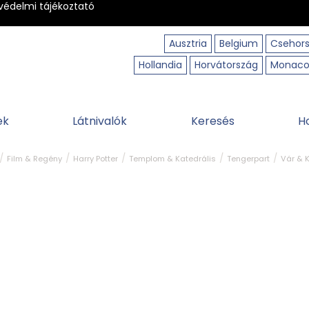
védelmi tájékoztató
Ausztria
Belgium
Csehor
Hollandia
Horvátország
Monac
ek
Látnivalók
Keresés
H
Film & Regény
Harry Potter
Templom & Katedrális
Tengerpart
Vár & 