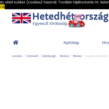
Az oldal sütiket (cookies) használ. További tájékoztatás itt:
Adat
Ok
Egyesült Királyság
Nyitólap
Hír
London
Cornwall
Edinburgh
Skócia
Wales
Austen & Brontë