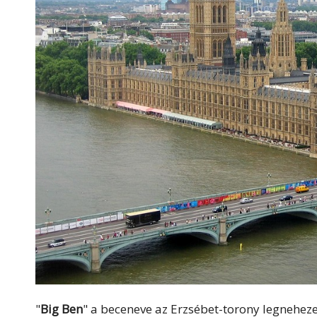
"
Big Ben
" a beceneve az Erzsébet-torony legnehez