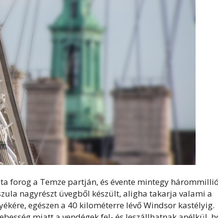
ta forog a Temze partján, és évente mintegy hárommilli
pszula nagyrészt üvegből készült, aligha takarja valami a
yékére, egészen a 40 kilométerre lévő Windsor kastélyig.
sebesség miatt a vendégek fel- és leszállhatnak anélkül, 