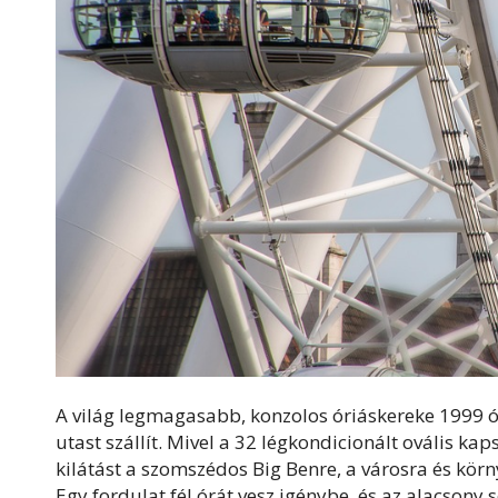
A világ legmagasabb, konzolos óriáskereke 1999 ó
utast szállít. Mivel a 32 légkondicionált ovális ka
kilátást a szomszédos Big Benre, a városra és körn
Egy fordulat fél órát vesz igénybe, és az alacsony 