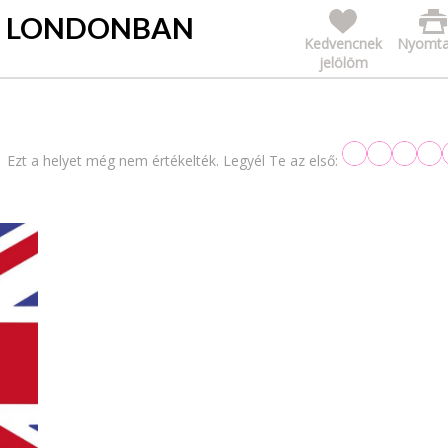
LÓ LONDONBAN
Kedvencnek
Nyomta
jelölöm
Ezt a helyet még nem értékelték. Legyél Te az első: