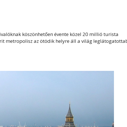
ivalóknak köszönhetően évente közel 20 millió turista
it metropolisz az ötödik helyre áll a világ leglátogatott