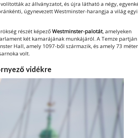
olították az állványzatot, és újra látható a négy, egyenk
ránkénti, úgynevezett Westminster-harangja a világ egyi
örökség részét képező
Westminster-palotát
, amelyeken
Parlament két kamarájának munkájáról. A Temze partján
nster Hall, amely 1097-ből származik, és amely 73 méte
arnoka volt.
környező vidékre