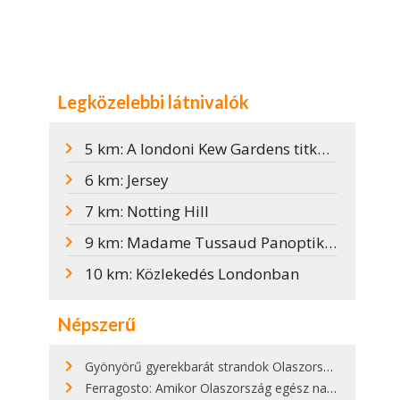
Legközelebbi látnivalók
5 km: A londoni Kew Gardens titkos királyi kertje
6 km: Jersey
7 km: Notting Hill
9 km: Madame Tussaud Panoptikuma
10 km: Közlekedés Londonban
Népszerű
Gyönyörű gyerekbarát strandok Olaszországban - megmutatjuk a 15 legjobbat
Ferragosto: Amikor Olaszország egész nap nyaral