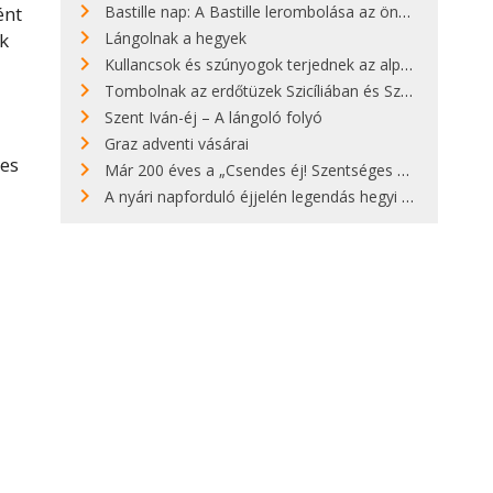
Bastille nap: A Bastille lerombolása az önkényuralom végét jelentette
ént
Lángolnak a hegyek
k
Kullancsok és szúnyogok terjednek az alpesi legelőkön
Tombolnak az erdőtüzek Szicíliában és Szardínián
Szent Iván-éj – A lángoló folyó
Graz adventi vásárai
res
Már 200 éves a „Csendes éj! Szentséges éj!”
A nyári napforduló éjjelén legendás hegyi tüzek világítják meg Zugspitzét