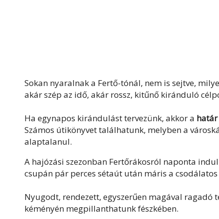
Sokan nyaralnak a Fertő-tónál, nem is sejtve, mil
akár szép az idő, akár rossz, kitűnő kiránduló célp
Ha egynapos kirándulást tervezünk, akkor a
határ
Számos útikönyvet találhatunk, melyben a városká
alaptalanul.
A hajózási szezonban Fertőrákosról naponta induln
csupán pár perces sétaút után máris a csodálatos
Nyugodt, rendezett, egyszerűen magával ragadó t
kéményén megpillanthatunk fészkében.