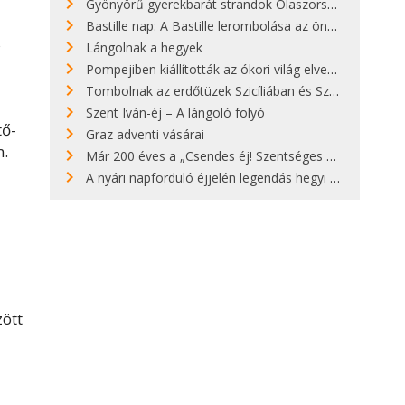
Gyönyörű gyerekbarát strandok Olaszországban - megmutatjuk a 15 legjobbat
Bastille nap: A Bastille lerombolása az önkényuralom végét jelentette
s
Lángolnak a hegyek
Pompejiben kiállították az ókori világ elveszett híres szobrának másolatát
Tombolnak az erdőtüzek Szicíliában és Szardínián
Szent Iván-éj – A lángoló folyó
tő-
Graz adventi vásárai
n.
Már 200 éves a „Csendes éj! Szentséges éj!”
A nyári napforduló éjjelén legendás hegyi tüzek világítják meg Zugspitzét
zött