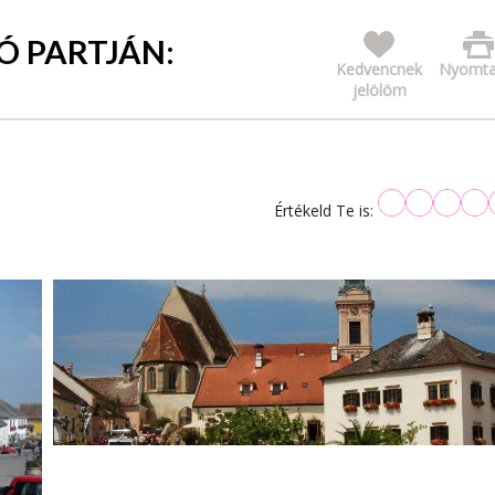
Ó PARTJÁN:
Kedvencnek
Nyomta
jelölöm
Értékeld Te is: