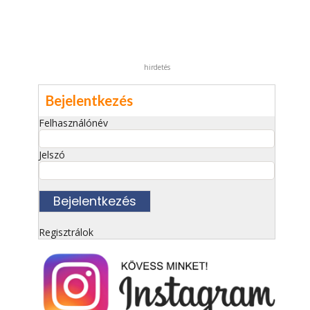
hirdetés
Bejelentkezés
Felhasználónév
Jelszó
Regisztrálok