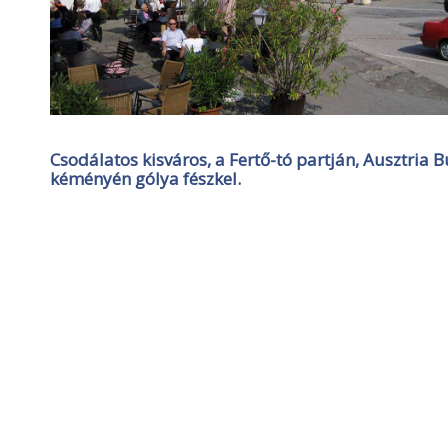
Csodálatos kisváros, a Fertő-tó partján, Ausztri
kéményén gólya fészkel.