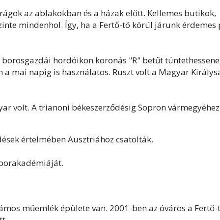
 virágok az ablakokban és a házak előtt. Kellemes butikok,
inte mindenhol. Így, ha a Fertő-tó körül járunk érdemes 
 borosgazdái hordóikon koronás "R" betűt tüntethessene
in a mai napig is használatos. Ruszt volt a Magyar Királys
r volt. A trianoni békeszerződésig Sopron vármegyéhez
dések értelmében Ausztriához csatolták.
ű borakadémiáját.
zámos műemlék épülete van. 2001-ben az óváros a Fertő-
tt.