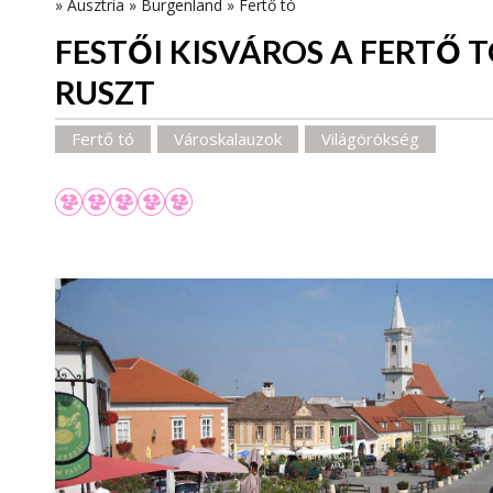
»
Ausztria
»
Burgenland
»
Fertő tó
FESTŐI KISVÁROS A FERTŐ T
RUSZT
Fertő tó
Városkalauzok
Világörökség