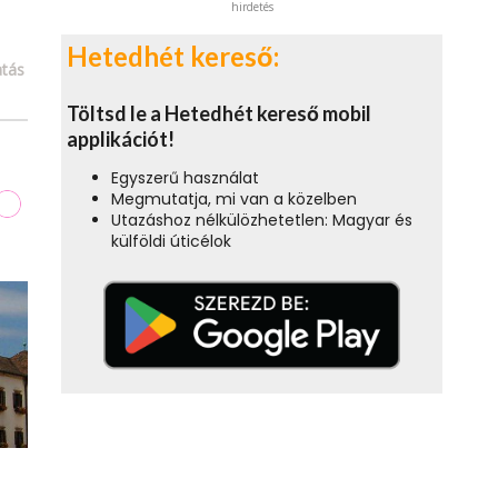
hirdetés
Hetedhét kereső:
tás
Töltsd le a Hetedhét kereső mobil
applikációt!
Egyszerű használat
Megmutatja, mi van a közelben
Utazáshoz nélkülözhetetlen: Magyar és
külföldi úticélok