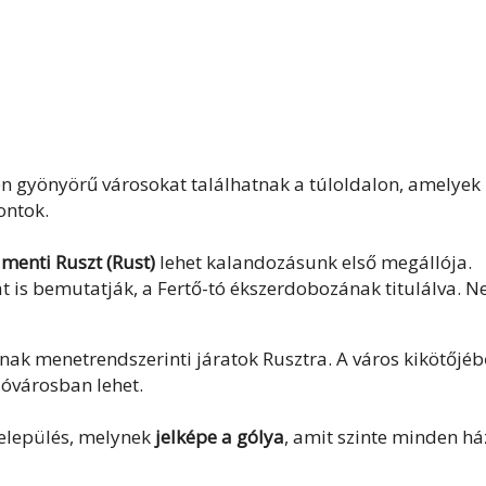
yen gyönyörű városokat találhatnak a túloldalon, amelyek
ontok.
 menti Ruszt (Rust)
lehet kalandozásunk első megállója.
t is bemutatják, a Fertő-tó ékszerdobozának titulálva. 
ak menetrendszerinti járatok Rusztra. A város kikötőjéb
 óvárosban lehet.
elepülés, melynek
jelképe a gólya
, amit szinte minden há