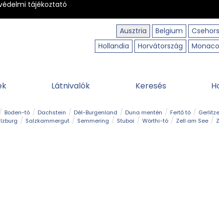
védelmi tájékoztató
Ausztria
Belgium
Csehor
Hollandia
Horvátország
Monac
ek
Látnivalók
Keresés
H
Boden-tó
Dachstein
Dél-Burgenland
Duna mentén
Fertő tó
Gerlitz
lzburg
Salzkammergut
Semmering
Stubai
Wörthi-tó
Zell am See
Z
úraút
Határélmény
Hegy és csúcs
Hegyi gyerekvilág
Húsvét
Kaland
Régiók
Sisi nyomában
Strand és fürdő
Szabadidőpark
Szurdok
T