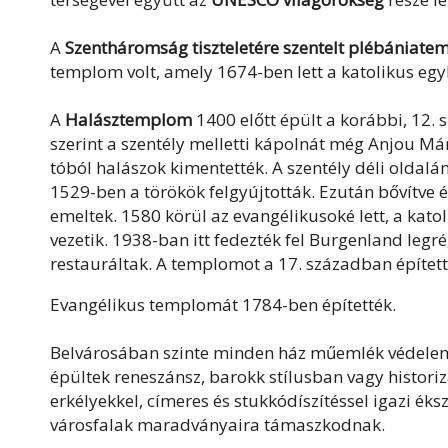
A
Szentháromság tiszteletére szentelt plébániat
templom volt, amely 1674-ben lett a katolikus egy
A
Halásztemplom
1400 előtt épült a korábbi, 12.
szerint a szentély melletti kápolnát még Anjou Már
tóból halászok kimentették. A szentély déli oldalá
1529-ben a törökök felgyújtották. Ezután bővítve ép
emeltek. 1580 körül az evangélikusoké lett, a kat
vezetik. 1938-ban itt fedezték fel Burgenland legr
restauráltak. A templomot a 17. században épített 
Evangélikus templomát 1784-ben építették.
Belvárosában szinte minden ház műemlék védelem a
épültek reneszánsz, barokk stílusban vagy histori
erkélyekkel, címeres és stukkódíszítéssel igazi éks
városfalak maradványaira támaszkodnak.