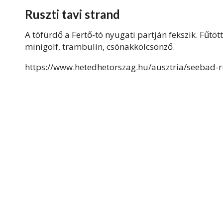
Ruszti tavi strand
A tófürdő a Fertő-tó nyugati partján fekszik. Fűtö
minigolf, trambulin, csónakkölcsönző.
https://www.hetedhetorszag.hu/ausztria/seebad-ru