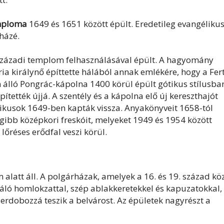
emploma
1649 és 1651 között épült. Eredetileg evangéliku
házé.
 századi templom felhasználásával épült. A hagyomány
ia királynő építtette hálából annak emlékére, hogy a Fer
n álló Pongrác-kápolna 1400 körül épült gótikus stílusba
ítették újjá. A szentély és a kápolna elő új kereszthajót
olikusok 1649-ben kapták vissza. Anyakönyveit 1658-tól
égibb középkori freskóit, melyeket 1949 és 1954 között
lőréses erődfal veszi körül.
latt áll. A polgárházak, amelyek a 16. és 19. század kö
záló homlokzattal, szép ablakkeretekkel és kapuzatokkal,
zerdobozzá teszik a belvárost. Az épületek nagyrészt a