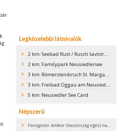
pár
k
Legközelebbi látnivalók
ág
2 km: Seebad Rust / Ruszti tavistrand
2 km: Familypark Neusiedlersee
3 km: Römersteinbruch St. Margarethen / Római kőfejtő
3 km: Freibad Oggau am Neusiedler See
5 km: Neusiedler See Card
Népszerű
tó
Ferragosto: Amikor Olaszország egész nap nyaral