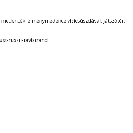
tt medencék, élménymedence vízicsúszdával, játszótér,
st-ruszti-tavistrand