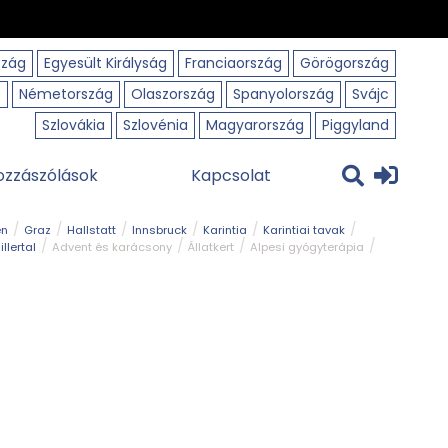
szág
Egyesült Királyság
Franciaország
Görögország
o
Németország
Olaszország
Spanyolország
Svájc
Szlovákia
Szlovénia
Magyarország
Piggyland
ozzászólások
Kapcsolat
en
Graz
Hallstatt
Innsbruck
Karintia
Karintiai tavak
illertal
Advent és karácsony
Állatkert
Alpesi gyógyterápia
park
Kerékpár
Kilátó
Korcsolyapálya
Magyar kapcsolat
avak
Tél
Téli túrázás
Templom és kolostor
Természeti park