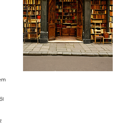
Nem
ől
z