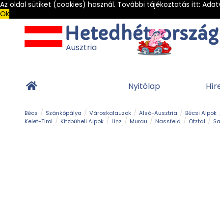
Az oldal sütiket (cookies) használ. További tájékoztatás itt:
Adat
Ok
Ausztria
Nyitólap
Hír
Bécs
Szánkópálya
Városkalauzok
Alsó-Ausztria
Bécsi Alpok
Kelet-Tirol
Kitzbüheli Alpok
Linz
Murau
Nassfeld
Ötztal
Sa
Alpesi út
Ásványok & Kristályok
Barlang
Bob
Csúszda
Esemény
Gleccser
Gyerek t
Múzeum
Óriásroller és mountaincart
Osztrák ételek
Park és kert
Túra
Vár és kastély
Világörökség
Vízesés
Zöldturista