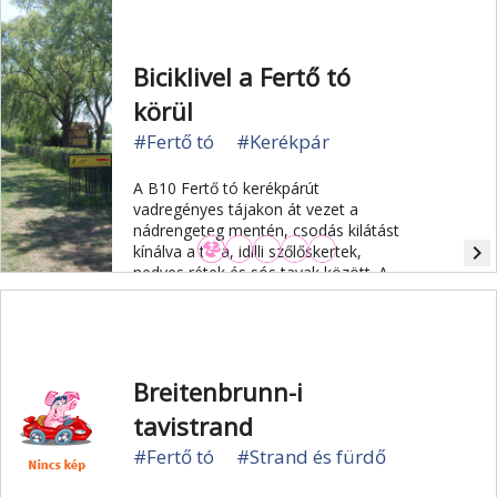
Biciklivel a Fertő tó
körül
#Fertő tó
#Kerékpár
A B10 Fertő tó kerékpárút
vadregényes tájakon át vezet a
nádrengeteg mentén, csodás kilátást
navigate_next
kínálva a tóra, idilli szőlőskertek,
nedves rétek és sós tavak között. A
kerékpárút hossza: 135 km, ebből 38
km Magyarországon vezet.
Breitenbrunn-i
tavistrand
#Fertő tó
#Strand és fürdő