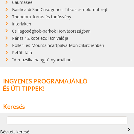
Caumasee
Basilica di San Crisogono - Titkos templomot rejt
Theodora-forrás és tanösvény
Interlaken
Csillagoségbolt-parkok Horvátországban
Párizs 12 kötelező látnivalója
Roller- és Mountaincartpálya Mönichkirchenben
Petőfi fája
"A muzsika hangja" nyomában
INGYENES PROGRAMAJÁNLÓ
ÉS ÚTI TIPPEK!
Keresés
navigate_next
Bővített kereső…