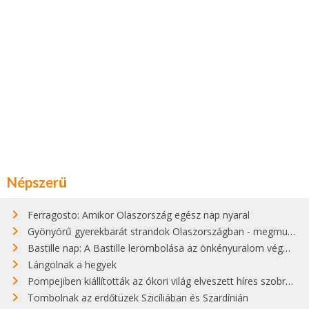
Népszerű
Ferragosto: Amikor Olaszország egész nap nyaral
Gyönyörű gyerekbarát strandok Olaszországban - megmutatjuk a 15 legjobbat
Bastille nap: A Bastille lerombolása az önkényuralom végét jelentette
Lángolnak a hegyek
Pompejiben kiállították az ókori világ elveszett híres szobrának másolatát
Tombolnak az erdőtüzek Szicíliában és Szardínián