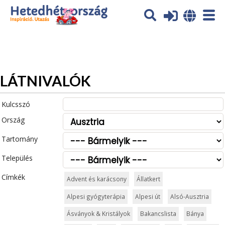
Az oldal sütiket (cookies) használ. További tájékoztatás itt:
Adatvédelmi tájékoztató
Ok
LÁTNIVALÓK
Kulcsszó
Ország
Tartomány
Település
Címkék
Advent és karácsony
Állatkert
Alpesi gyógyterápia
Alpesi út
Alsó-Ausztria
Ásványok & Kristályok
Bakancslista
Bánya