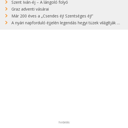
Szent Iván-éj – A lángoló folyó
Graz adventi vásárai
Már 200 éves a „Csendes éj! Szentséges éj!”
A nyári napforduló éjjelén legendás hegyi tüzek világítják meg Zugspitzét
hirdetés