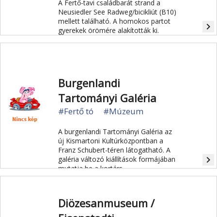
A Fertő-tavi családbarát strand a
Neusiedler See Radweg/bicikliút (B10)
mellett található. A homokos partot
navigate_next
gyerekek örömére alakították ki.
Burgenlandi
Tartományi Galéria
#Fertő tó
#Múzeum
A burgenlandi Tartományi Galéria az
új Kismartoni Kultúrközpontban a
Franz Schubert-téren látogatható. A
navigate_next
galéria változó kiállítások formájában
mutatja be a kortárs
képzőművészetet.
Diözesanmuseum /