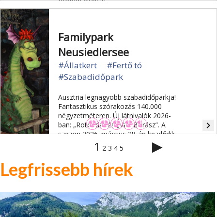
felében éltek itt.
Familypark
Neusiedlersee
#Állatkert
#Fertő tó
#Szabadidőpark
Ausztria legnagyobb szabadidőparkja!
Fantasztikus szórakozás 140.000
négyzetméteren. Új látnivalók 2026-
navigate_next
ban: „Rotonda” és „Vad Borász”. A
szezon 2026. március 28-án kezdődik.
▶
1
2
3
4
5
Legfrissebb hírek