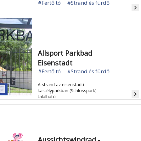
#Fertő tó
#Strand és fürdő
navigate_next
Allsport Parkbad
Eisenstadt
#Fertő tó
#Strand és fürdő
A strand az eisenstadti
kastélyparkban (Schlosspark)
navigate_next
található.
Aussichtswindrad -