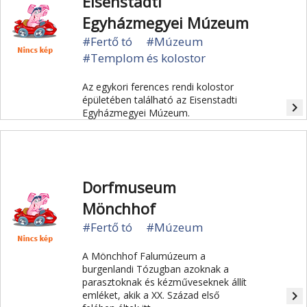
Eisenstadti
Egyházmegyei Múzeum
#Fertő tó
#Múzeum
#Templom és kolostor
Az egykori ferences rendi kolostor
épületében található az Eisenstadti
navigate_next
Egyházmegyei Múzeum.
Dorfmuseum
Mönchhof
#Fertő tó
#Múzeum
A Mönchhof Falumúzeum a
burgenlandi Tózugban azoknak a
parasztoknak és kézműveseknek állít
navigate_next
emléket, akik a XX. Század első