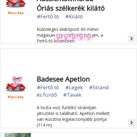
Óriás szélkerék kilátó
#Fertő tó
#Kilátó
Különleges kilátópont 60 méter
magasan egy szélkerék tetején, a
navigate_next
Fertő-tó közelében.
Badesee Apetlon
#Fertő tó
#Legek
#Strand
és fürdő
#Tavak
A tiszta vizű fürdőtó strandján
játszótér is található. Apetlon mellett
van Ausztria legalacsonyabb pontja
navigate_next
(114 m).