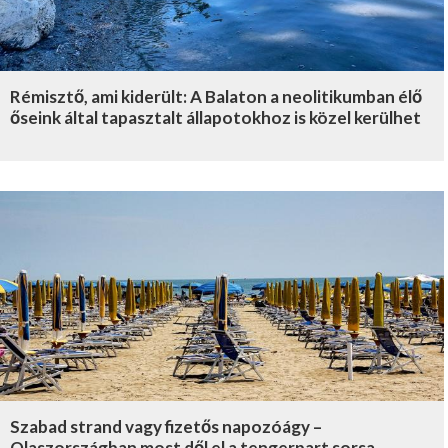
Rémisztő, ami kiderült: A Balaton a neolitikumban élő
őseink által tapasztalt állapotokhoz is közel kerülhet
Szabad strand vagy fizetős napozóágy –
Olaszországban most dől el a tengerpart sorsa