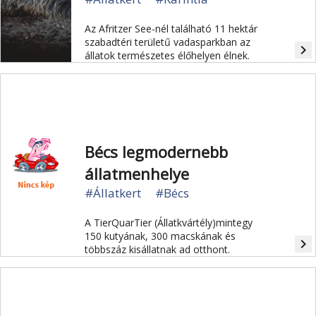
Az Afritzer See-nél található 11 hektár
szabadtéri területű vadasparkban az
navigate_next
állatok természetes élőhelyen élnek.
Bécs legmodernebb
állatmenhelye
#Állatkert
#Bécs
A TierQuarTier (Állatkvártély)mintegy
150 kutyának, 300 macskának és
navigate_next
többszáz kisállatnak ad otthont.