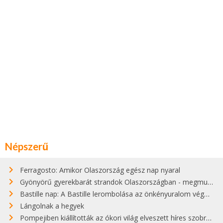
Népszerű
Ferragosto: Amikor Olaszország egész nap nyaral
Gyönyörű gyerekbarát strandok Olaszországban - megmutatjuk a 15 legjobbat
Bastille nap: A Bastille lerombolása az önkényuralom végét jelentette
Lángolnak a hegyek
Pompejiben kiállították az ókori világ elveszett híres szobrának másolatát