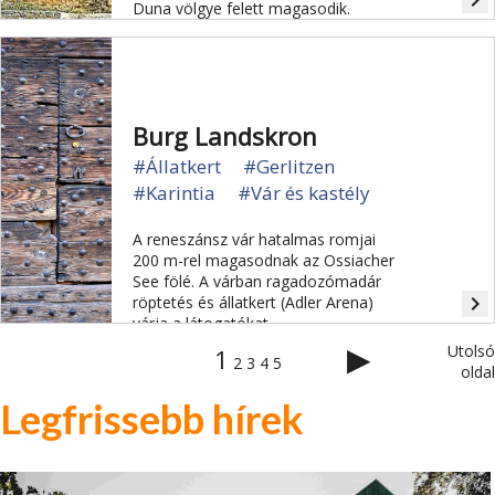
navigate_next
Duna völgye felett magasodik.
Burg Landskron
#Állatkert
#Gerlitzen
#Karintia
#Vár és kastély
A reneszánsz vár hatalmas romjai
200 m-rel magasodnak az Ossiacher
See fölé. A várban ragadozómadár
navigate_next
röptetés és állatkert (Adler Arena)
várja a látogatókat.
▶
Utolsó
1
2
3
4
5
oldal
Legfrissebb hírek