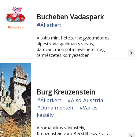
Bucheben Vadaspark
#Állatkert
A több mint hétezer négyzetméteres
alpesi vadasparkban szarvas,
dámvad, mormota figyelhető meg
navigate_next
természetes környezetben.
Burg Kreuzenstein
#Állatkert
#Alsó-Ausztria
#Duna mentén
#Vár és
kastély
A romantikus várkastély,
Kreuzenstein vára Bécstől északra, a