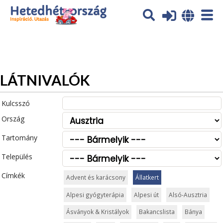
Az oldal sütiket (cookies) használ. További tájékoztatás itt:
Adatvédelmi tájékoztató
Ok
LÁTNIVALÓK
Kulcsszó
Ország
Tartomány
Település
Címkék
Advent és karácsony
Állatkert
Alpesi gyógyterápia
Alpesi út
Alsó-Ausztria
Ásványok & Kristályok
Bakancslista
Bánya