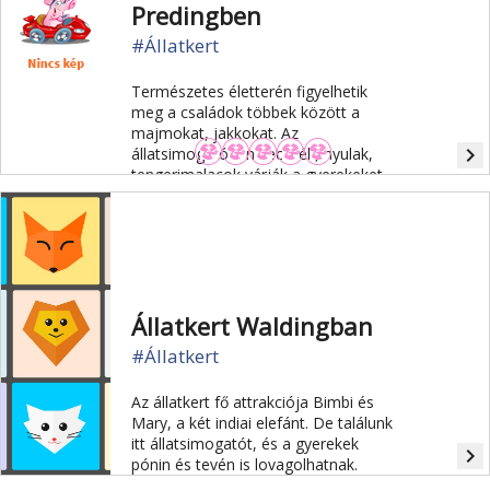
Predingben
#Állatkert
Természetes életterén figyelhetik
meg a családok többek között a
majmokat, jakkokat. Az
navigate_next
állatsimogatóban kecskék, nyulak,
tengerimalacok várják a gyerekeket.
Az állatkerti látogatás végén
játszótéren tombolhatják ki magukat!
Állatkert Waldingban
#Állatkert
Az állatkert fő attrakciója Bimbi és
Mary, a két indiai elefánt. De találunk
itt állatsimogatót, és a gyerekek
navigate_next
pónin és tevén is lovagolhatnak.