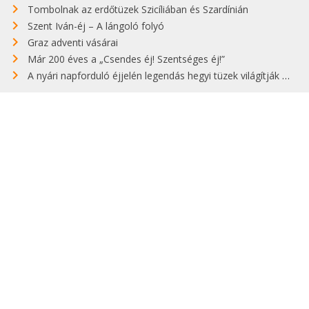
Tombolnak az erdőtüzek Szicíliában és Szardínián
Szent Iván-éj – A lángoló folyó
Graz adventi vásárai
Már 200 éves a „Csendes éj! Szentséges éj!”
A nyári napforduló éjjelén legendás hegyi tüzek világítják meg Zugspitzét