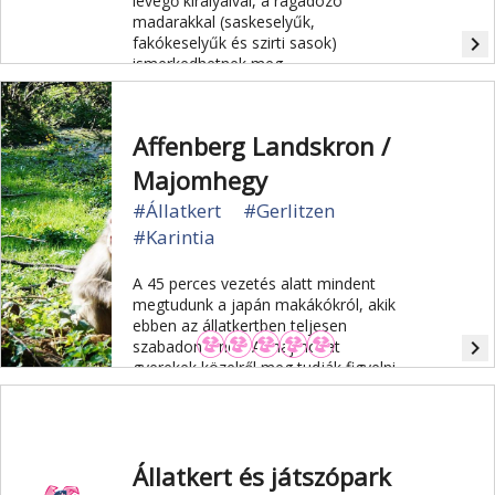
levegő királyaival, a ragadozó
madarakkal (saskeselyűk,
navigate_next
fakókeselyűk és szirti sasok)
ismerkedhetnek meg.
Affenberg Landskron /
Majomhegy
#Állatkert
#Gerlitzen
#Karintia
A 45 perces vezetés alatt mindent
megtudunk a japán makákókról, akik
ebben az állatkertben teljesen
navigate_next
szabadon élnek. A majmokat
gyerekek közelről meg tudják figyelni.
Állatkert és játszópark