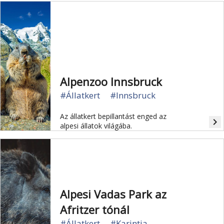
Alpenzoo Innsbruck
#Állatkert
#Innsbruck
Az állatkert bepillantást enged az
navigate_next
alpesi állatok világába.
Alpesi Vadas Park az
Afritzer tónál
#Állatkert
#Karintia