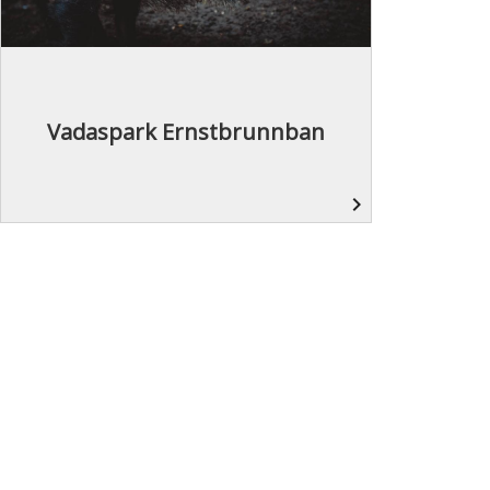
Vadaspark Ernstbrunnban
navigate_next