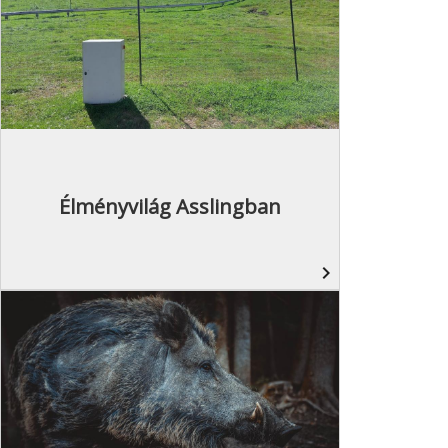
Élményvilág Asslingban
navigate_next