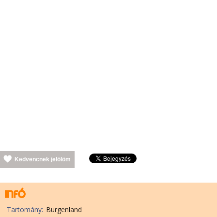
Kedvencnek jelölöm
Tartomány:
Burgenland