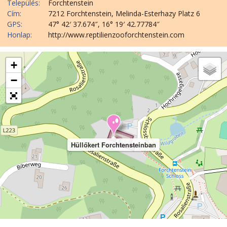
Település:
Forchtenstein
Cím:
7212 Forchtenstein, Melinda-Esterhazy Platz 6
GPS:
47° 42′ 37.674″, 16° 19′ 42.77784″
Honlap:
http://www.reptilienzooforchtenstein.com
+
−
Hüllőkert Forchtensteinban