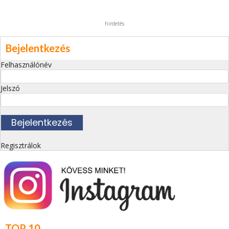
hirdetés
Bejelentkezés
Felhasználónév
Jelszó
Regisztrálok
TOP 10