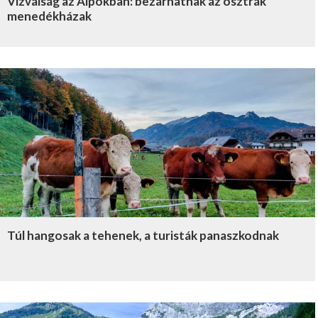
Vízválság az Alpokban: bezárhatnak az osztrák
menedékházak
Túl hangosak a tehenek, a turisták panaszkodnak