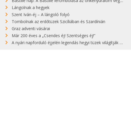
Bastille nap: A Bastille lerombolása az önkényuralom végét jelentette
Lángolnak a hegyek
Szent Iván-éj – A lángoló folyó
Tombolnak az erdőtüzek Szicíliában és Szardínián
Graz adventi vásárai
Már 200 éves a „Csendes éj! Szentséges éj!”
A nyári napforduló éjjelén legendás hegyi tüzek világítják meg Zugspitzét