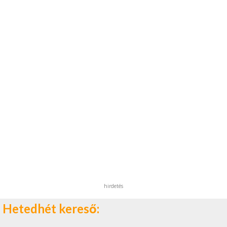
hirdetés
Hetedhét kereső: