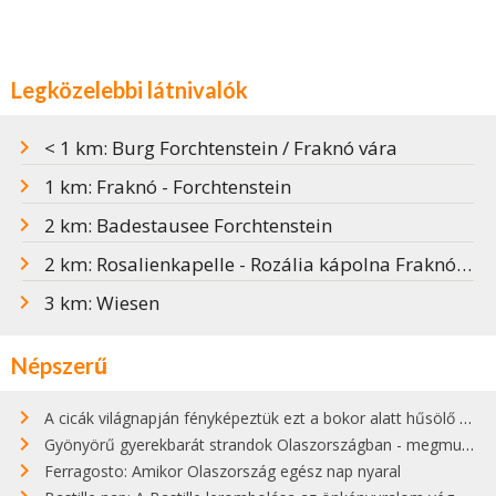
Legközelebbi látnivalók
< 1 km: Burg Forchtenstein / Fraknó vára
1 km: Fraknó - Forchtenstein
2 km: Badestausee Forchtenstein
2 km: Rosalienkapelle - Rozália kápolna Fraknóban
3 km: Wiesen
Népszerű
A cicák világnapján fényképeztük ezt a bokor alatt hűsölő cicát Kisorosziban
Gyönyörű gyerekbarát strandok Olaszországban - megmutatjuk a 15 legjobbat
Ferragosto: Amikor Olaszország egész nap nyaral