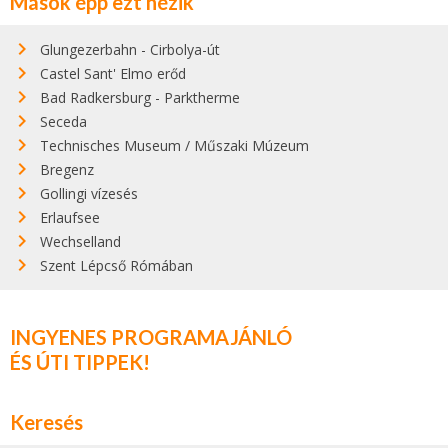
Mások épp ezt nézik
Glungezerbahn - Cirbolya-út
Castel Sant' Elmo erőd
Bad Radkersburg - Parktherme
Seceda
Technisches Museum / Műszaki Múzeum
Bregenz
Gollingi vízesés
Erlaufsee
Wechselland
Szent Lépcső Rómában
INGYENES PROGRAMAJÁNLÓ
ÉS ÚTI TIPPEK!
Keresés