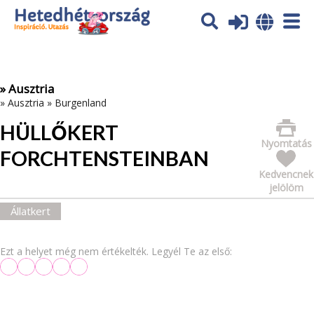
Az oldal sütiket (cookies) használ. További tájékoztatás itt:
Adatvédelmi tájékoztató
Ok
» Ausztria
»
Ausztria
»
Burgenland
HÜLLŐKERT
Nyomtatás
FORCHTENSTEINBAN
Kedvencnek
jelölöm
Állatkert
Ezt a helyet még nem értékelték. Legyél Te az első: