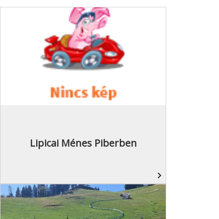
Lipicai Ménes Piberben
navigate_next