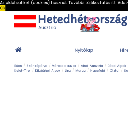
Az oldal sütiket (cookies) használ. További tájékoztatás itt:
Adat
Ok
Ausztria
Nyitólap
Hír
Bécs
Szánkópálya
Városkalauzok
Alsó-Ausztria
Bécsi Alpok
Kelet-Tirol
Kitzbüheli Alpok
Linz
Murau
Nassfeld
Ötztal
Sa
Alpesi út
Ásványok & Kristályok
Barlang
Bob
Csúszda
Esemény
Gleccser
Gyerek t
Múzeum
Óriásroller és mountaincart
Osztrák ételek
Park és kert
Túra
Vár és kastély
Világörökség
Vízesés
Zöldturista