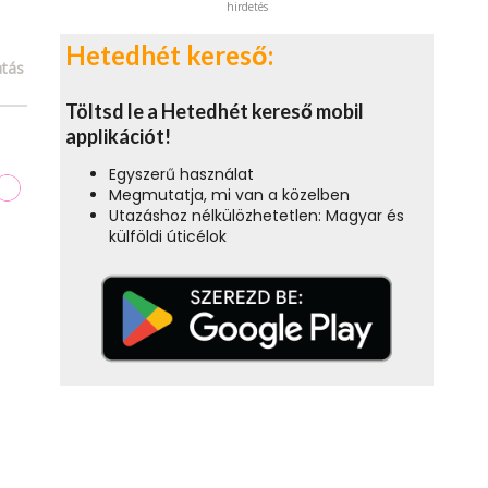
hirdetés
Hetedhét kereső:
tás
Töltsd le a Hetedhét kereső mobil
applikációt!
Egyszerű használat
Megmutatja, mi van a közelben
Utazáshoz nélkülözhetetlen: Magyar és
külföldi úticélok