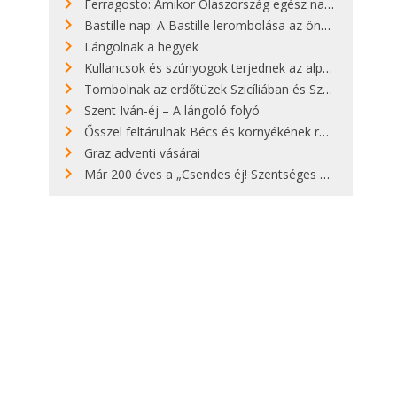
Ferragosto: Amikor Olaszország egész nap nyaral
Bastille nap: A Bastille lerombolása az önkényuralom végét jelentette
Lángolnak a hegyek
Kullancsok és szúnyogok terjednek az alpesi legelőkön
Tombolnak az erdőtüzek Szicíliában és Szardínián
Szent Iván-éj – A lángoló folyó
Ősszel feltárulnak Bécs és környékének rendkívüli építészeti kincsei
Graz adventi vásárai
Már 200 éves a „Csendes éj! Szentséges éj!”