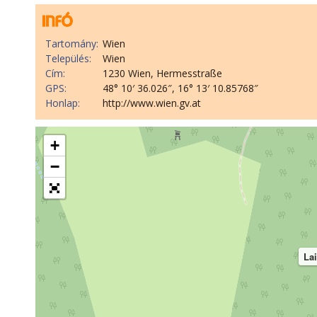
Tartomány:
Wien
Település:
Wien
Cím:
1230 Wien, Hermesstraße
GPS:
48° 10′ 36.026″, 16° 13′ 10.85768″
Honlap:
http://www.wien.gv.at
+
−
Lai