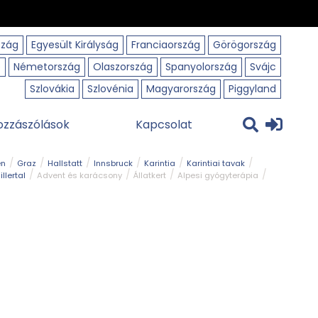
szág
Egyesült Királyság
Franciaország
Görögország
o
Németország
Olaszország
Spanyolország
Svájc
Szlovákia
Szlovénia
Magyarország
Piggyland
ozzászólások
Kapcsolat
en
Graz
Hallstatt
Innsbruck
Karintia
Karintiai tavak
illertal
Advent és karácsony
Állatkert
Alpesi gyógyterápia
park
Kerékpár
Kilátó
Korcsolyapálya
Magyar kapcsolat
avak
Tél
Téli túrázás
Templom és kolostor
Természeti park