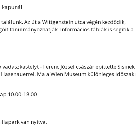
i kapunál.
 találunk. Az út a Wittgenstein utca végén kezdődik,
it tanulmányozhatják. Információs táblák is segítik a
ó vadászkastélyt - Ferenc József császár építtette Sisinek
arl Hasenauerrel. Ma a Wien Museum különleges időszaki
ap 10.00-18.00
llapark van nyitva.