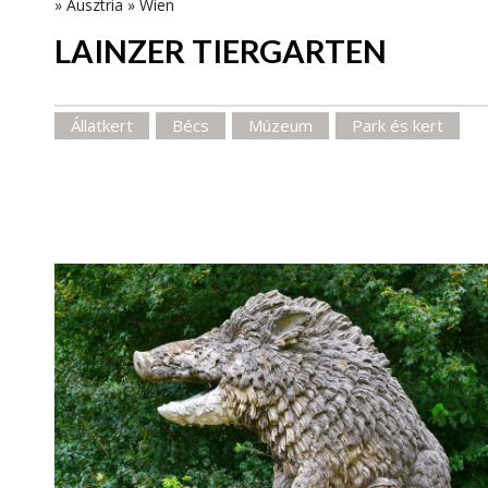
»
Ausztria
»
Wien
LAINZER TIERGARTEN
Állatkert
Bécs
Múzeum
Park és kert