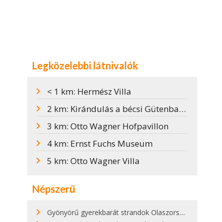
Legközelebbi látnivalók
< 1 km: Hermész Villa
2 km: Kirándulás a bécsi Gütenbach patak mentén
3 km: Otto Wagner Hofpavillon
4 km: Ernst Fuchs Museum
5 km: Otto Wagner Villa
Népszerű
Gyönyörű gyerekbarát strandok Olaszországban - megmutatjuk a 15 legjobbat