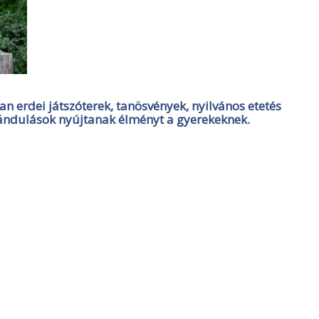
ban erdei játszóterek, tanösvények, nyilvános etetés
irándulások nyújtanak élményt a gyerekeknek.