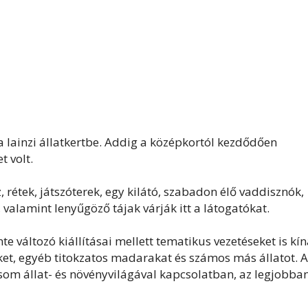
 a lainzi állatkertbe. Addig a középkortól kezdődően
t volt.
rétek, játszóterek, egy kilátó, szabadon élő vaddisznók,
alamint lenyűgöző tájak várják itt a látogatókat.
e változó kiállításai mellett tematikus vezetéseket is kín
t, egyéb titokzatos madarakat és számos más állatot. A
csom állat- és növényvilágával kapcsolatban, az legjobba