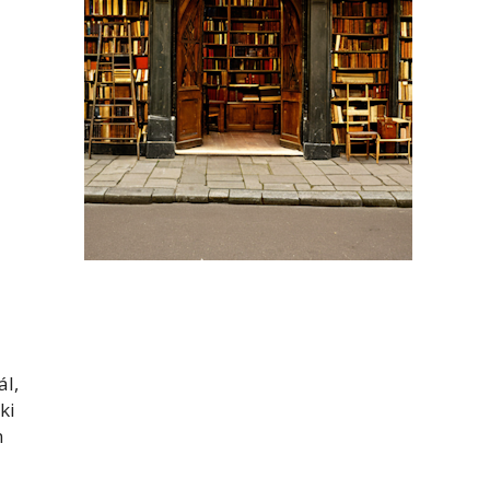
ál,
ki
n