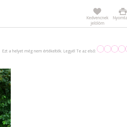
Kedvencnek
Nyomta
jelölöm
Ezt a helyet még nem értékelték. Legyél Te az első: