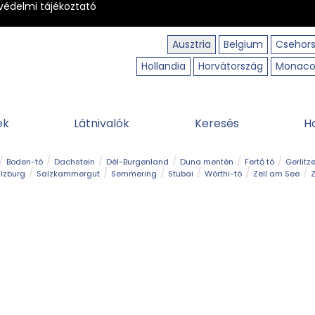
védelmi tájékoztató
Ausztria
Belgium
Csehor
Hollandia
Horvátország
Monac
ek
Látnivalók
Keresés
H
Boden-tó
Dachstein
Dél-Burgenland
Duna mentén
Fertő tó
Gerlitz
lzburg
Salzkammergut
Semmering
Stubai
Wörthi-tó
Zell am See
Z
úraút
Határélmény
Hegy és csúcs
Hegyi gyerekvilág
Húsvét
Kaland
Régiók
Sisi nyomában
Strand és fürdő
Szabadidőpark
Szurdok
T