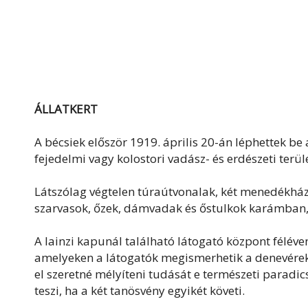
ÁLLATKERT
A bécsiek először 1919. április 20-án léphettek be
fejedelmi vagy kolostori vadász- és erdészeti terüle
Látszólag végtelen túraútvonalak, két menedékház, 
szarvasok, őzek, dámvadak és őstulkok karámban, v
A lainzi kapunál található látogató központ félévent
amelyeken a látogatók megismerhetik a denevéreke
el szeretné mélyíteni tudását e természeti paradi
teszi, ha a két tanösvény egyikét követi.