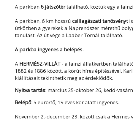
A parkban
6 játszótér
található, köztük egy a lainz
A parkban, 6 km hosszú
csillagászati tanösvényt
is
útközben a gyerekek a Naprendszer mérethű bolygó
tanulást. Az út vége a Laaber Tornál található.
A parkba ingyenes a belépés.
A
HERMÉSZ-VILLÁT
- a lainzi állatkertben találhat
1882 és 1886 között, a körút híres építészével, K
kiállításait tekinthetik meg az érdeklődők.
Nyitva tartás:
március 25-oktober 26, kedd-vasárn
Belépő:
5 euró/fő, 19 éves kor alatt ingyenes.
November 2.-december 23. között csak a Hermes vi