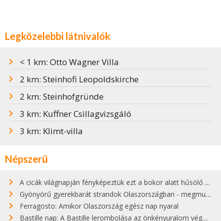
Legközelebbi látnivalók
< 1 km: Otto Wagner Villa
2 km: Steinhofi Leopoldskirche
2 km: Steinhofgründe
3 km: Kuffner Csillagvizsgáló
3 km: Klimt-villa
Népszerű
A cicák világnapján fényképeztük ezt a bokor alatt hűsölő cicát Kisorosziban
Gyönyörű gyerekbarát strandok Olaszországban - megmutatjuk a 15 legjobbat
Ferragosto: Amikor Olaszország egész nap nyaral
Bastille nap: A Bastille lerombolása az önkényuralom végét jelentette