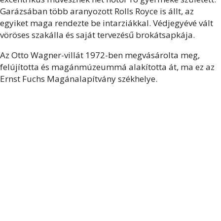
Garázsában több aranyozott Rolls Royce is állt, az
egyiket maga rendezte be intarziákkal. Védjegyévé vált
vöröses szakálla és saját tervezésű brokátsapkája.
Az Otto Wagner-villát 1972-ben megvásárolta meg,
felújította és magánmúzeummá alakította át, ma ez az
Ernst Fuchs Magánalapítvány székhelye.