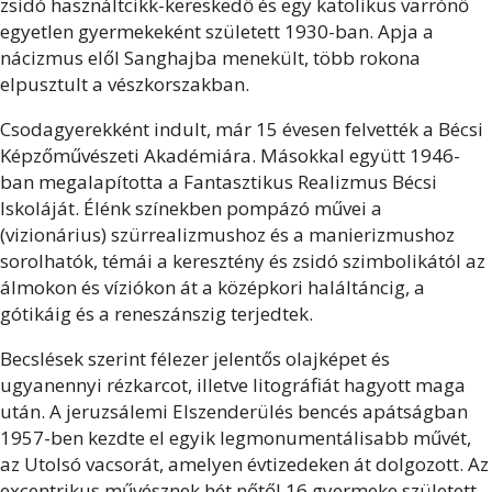
zsidó használtcikk-kereskedő és egy katolikus varrónő
egyetlen gyermekeként született 1930-ban. Apja a
nácizmus elől Sanghajba menekült, több rokona
elpusztult a vészkorszakban.
Csodagyerekként indult, már 15 évesen felvették a Bécsi
Képzőművészeti Akadémiára. Másokkal együtt 1946-
ban megalapította a Fantasztikus Realizmus Bécsi
Iskoláját. Élénk színekben pompázó művei a
(vizionárius) szürrealizmushoz és a manierizmushoz
sorolhatók, témái a keresztény és zsidó szimbolikától az
álmokon és víziókon át a középkori haláltáncig, a
gótikáig és a reneszánszig terjedtek.
Becslések szerint félezer jelentős olajképet és
ugyanennyi rézkarcot, illetve litográfiát hagyott maga
után. A jeruzsálemi Elszenderülés bencés apátságban
1957-ben kezdte el egyik legmonumentálisabb művét,
az Utolsó vacsorát, amelyen évtizedeken át dolgozott. Az
excentrikus művésznek hét nőtől 16 gyermeke született.