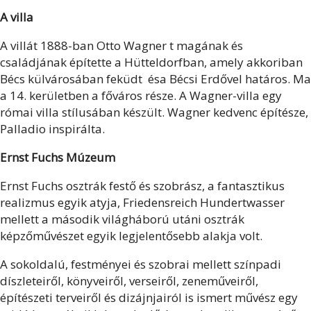
A villa
A villát 1888-ban Otto Wagner t magának és
családjának építette a Hütteldorfban, amely akkoriban
Bécs külvárosában feküdt ésa Bécsi Erdővel határos. Ma
a 14. kerületben a főváros része. A Wagner-villa egy
római villa stílusában készült. Wagner kedvenc építésze,
Palladio inspirálta.
Ernst Fuchs Múzeum
Ernst Fuchs osztrák festő és szobrász, a fantasztikus
realizmus egyik atyja, Friedensreich Hundertwasser
mellett a második világháború utáni osztrák
képzőművészet egyik legjelentősebb alakja volt.
A sokoldalú, festményei és szobrai mellett színpadi
díszleteiről, könyveiről, verseiről, zeneműveiről,
építészeti terveiről és dizájnjairól is ismert művész egy