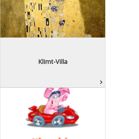
Klimt-Villa
navigate_next