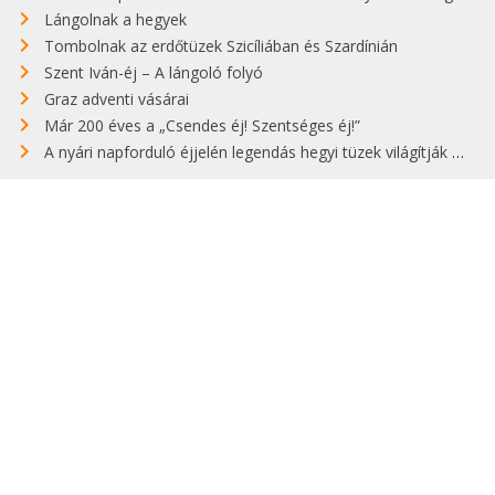
Lángolnak a hegyek
Tombolnak az erdőtüzek Szicíliában és Szardínián
Szent Iván-éj – A lángoló folyó
Graz adventi vásárai
Már 200 éves a „Csendes éj! Szentséges éj!”
A nyári napforduló éjjelén legendás hegyi tüzek világítják meg Zugspitzét