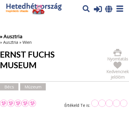
Az oldal sütiket (cookies) használ. További tájékoztatás itt:
Adatvédelmi tájékoztató
Ok
» Ausztria
»
Ausztria
»
Wien
ERNST FUCHS
Nyomtatás
MUSEUM
Kedvencnek
jelölöm
Bécs
Múzeum
Értékeld Te is: