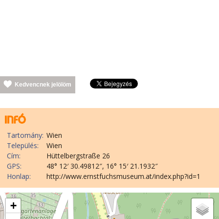
Kedvencnek jelölöm
Tartomány:
Wien
Település:
Wien
Cím:
Hüttelbergstraße 26
GPS:
48° 12′ 30.49812″, 16° 15′ 21.1932″
Honlap:
http://www.ernstfuchsmuseum.at/index.php?id=1
+