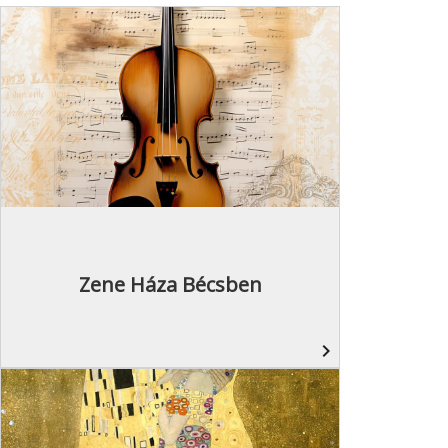
Zene Háza Bécsben
navigate_next