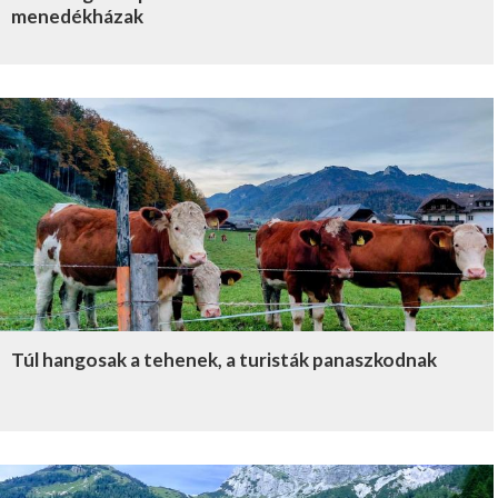
menedékházak
Túl hangosak a tehenek, a turisták panaszkodnak