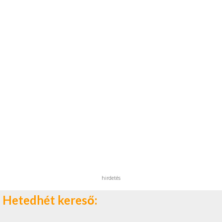
hirdetés
Hetedhét kereső: