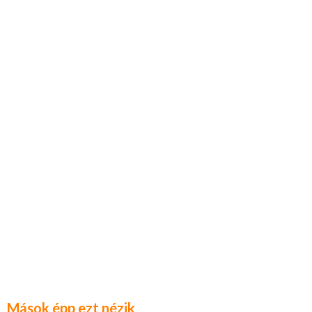
Mások épp ezt nézik