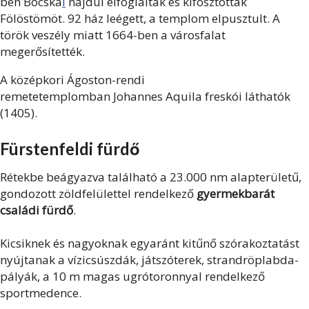
ben Bocska
i
hajdúi elfoglalták és kifosztották
Fölöstömöt. 92 ház leégett, a templom elpusztult. A
török veszély miatt 1664-ben a városfalat
megerősítették.
A középkori Ágoston-rendi
remetetemplomban Johannes Aquila freskói láthatók
(1405).
Fürstenfeldi fürdő
Rétekbe beágyazva található a 23.000 nm alapterületű,
gondozott zöldfelülettel rendelkező
gyermekbarát
családi fürdő
.
Kicsiknek és nagyoknak egyaránt kitűnő szórakoztatást
nyújtanak a vízicsúszdák, játszóterek, strandröplabda-
pályák, a 10 m magas ugrótoronnyal rendelkező
sportmedence.