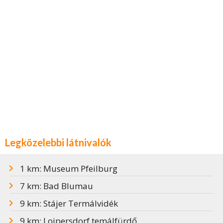
Legközelebbi látnivalók
1 km: Museum Pfeilburg
7 km: Bad Blumau
9 km: Stájer Termálvidék
9 km: Loipersdorf temálfürdő