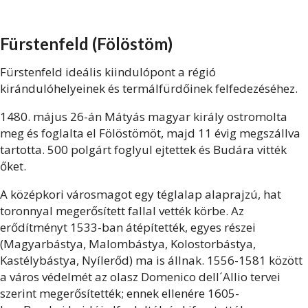
Fürstenfeld (Fölöstöm)
Fürstenfeld ideális kiindulópont a régió
kirándulóhelyeinek és termálfürdőinek felfedezéséhez.
1480. május 26-án Mátyás magyar király ostromolta
meg és foglalta el Fölöstömöt, majd 11 évig megszállva
tartotta. 500 polgárt foglyul ejtettek és Budára vitték
őket.
A középkori városmagot egy téglalap alaprajzú, hat
toronnyal megerősített fallal vették körbe. Az
erődítményt 1533-ban átépítették, egyes részei
(Magyarbástya, Malombástya, Kolostorbástya,
Kastélybástya, Nyílerőd) ma is állnak. 1556-1581 között
a város védelmét az olasz Domenico dell´Allio tervei
szerint megerősítették; ennek ellenére 1605-