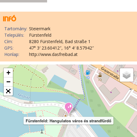
Tartomány:
Steiermark
Település:
Fürstenfeld
Cím:
8280 Fürstenfeld, Bad straße 1
GPS:
47° 3′ 23.60412″, 16° 4′ 8.57942″
Honlap:
http://www.dasfreibad.at
+
−
Fürstenfeld: Hangulatos város és strandfürdő