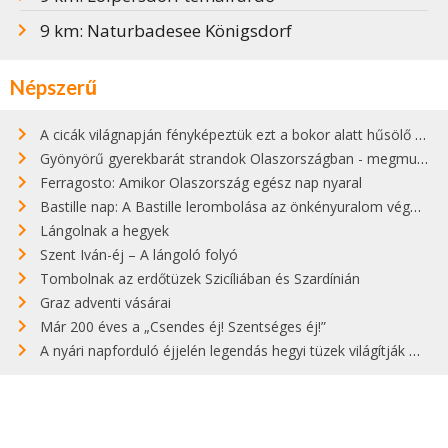
9 km: Naturbadesee Königsdorf
Népszerű
A cicák világnapján fényképeztük ezt a bokor alatt hűsölő cicát Kisorosziban
Gyönyörű gyerekbarát strandok Olaszországban - megmutatjuk a 15 legjobbat
Ferragosto: Amikor Olaszország egész nap nyaral
Bastille nap: A Bastille lerombolása az önkényuralom végét jelentette
Lángolnak a hegyek
Szent Iván-éj – A lángoló folyó
Tombolnak az erdőtüzek Szicíliában és Szardínián
Graz adventi vásárai
Már 200 éves a „Csendes éj! Szentséges éj!”
A nyári napforduló éjjelén legendás hegyi tüzek világítják meg Zugspitzét