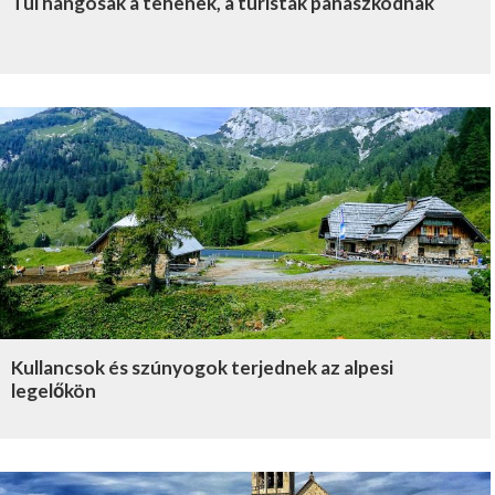
Túl hangosak a tehenek, a turisták panaszkodnak
Kullancsok és szúnyogok terjednek az alpesi
legelőkön