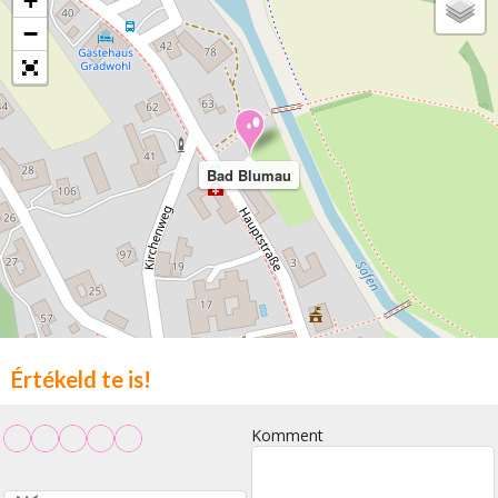
+
−
Bad Blumau
Értékeld te is!
Komment