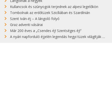
Lángolnak a hegyek
Kullancsok és szúnyogok terjednek az alpesi legelőkön
Tombolnak az erdőtüzek Szicíliában és Szardínián
Szent Iván-éj – A lángoló folyó
Graz adventi vásárai
Már 200 éves a „Csendes éj! Szentséges éj!”
A nyári napforduló éjjelén legendás hegyi tüzek világítják meg Zugspitzét