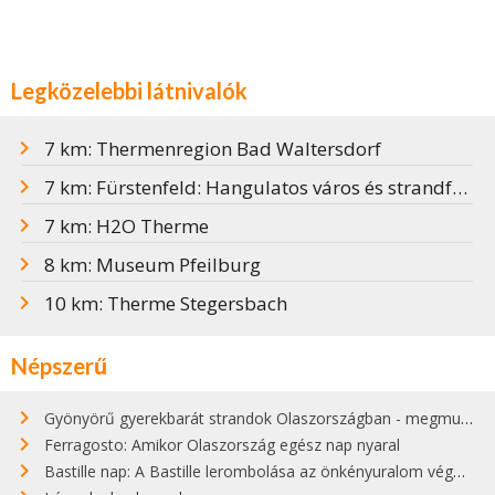
Legközelebbi látnivalók
7 km: Thermenregion Bad Waltersdorf
7 km: Fürstenfeld: Hangulatos város és strandfürdő
7 km: H2O Therme
8 km: Museum Pfeilburg
10 km: Therme Stegersbach
Népszerű
Gyönyörű gyerekbarát strandok Olaszországban - megmutatjuk a 15 legjobbat
Ferragosto: Amikor Olaszország egész nap nyaral
Bastille nap: A Bastille lerombolása az önkényuralom végét jelentette