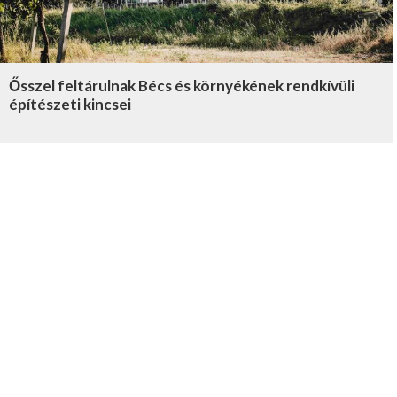
Ősszel feltárulnak Bécs és környékének rendkívüli
építészeti kincsei