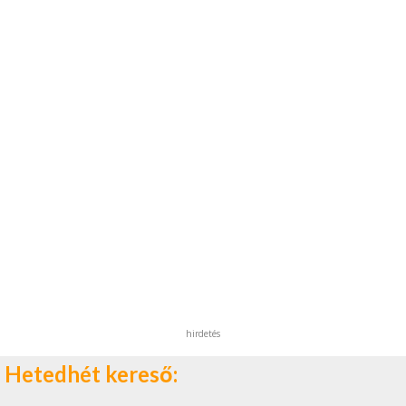
hirdetés
Hetedhét kereső: