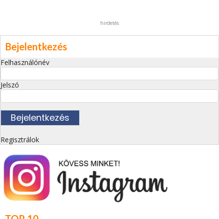
hirdetés
Bejelentkezés
Felhasználónév
Jelszó
Regisztrálok
TOP 10