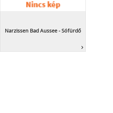
Narzissen Bad Aussee - Sófürdő
navigate_next