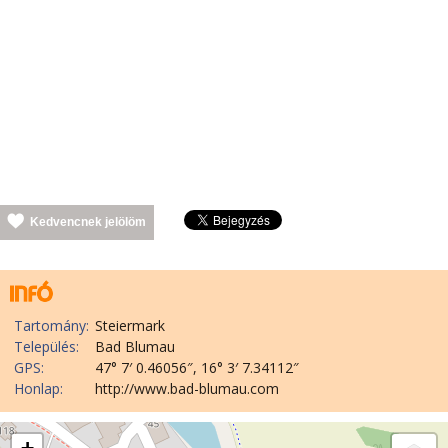
Kedvencnek jelölöm
Tartomány:
Steiermark
Település:
Bad Blumau
GPS:
47° 7′ 0.46056″, 16° 3′ 7.34112″
Honlap:
http://www.bad-blumau.com