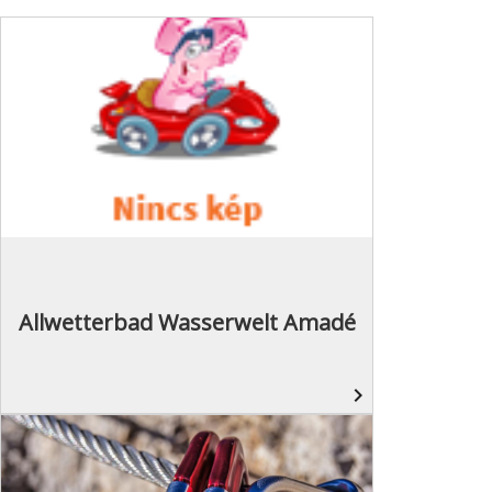
Allwetterbad Wasserwelt Amadé
navigate_next