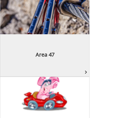
Area 47
navigate_next