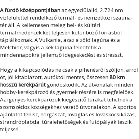
A fürdő középpontjában
az egyedülálló, 2.724 nm
vízfelülettel rendelkező termál- és nemzetközi szauna-
tér áll. A kellemesen meleg bel- és kültéri
termálmedencék két teljesen különböző forrásból
táplálkoznak. A Vulkania, azaz a zöld lagúna és a
Melchior, vagyis a kék lagúna feledtetik a
mindennapokra jellemző idegeskedést és stresszt.
Hogy a kikapcsolódás ne csak a pihenésről szóljon, arról
öt, jól kitáblázott, autóktól mentes, összesen
80 km
hosszú kerékpárút
gondoskodik. Az útvonalak minden
hobby-kerékpározó és gyermek részére is megfelelőek.
Az igényes kerékpározók kiegészítő túrákat tehetnek a
szomszédos községekhez vezető útvonalakon. A sportos
ajánlatot tenisz, horgászat, lovaglás és lovaskocsikázás,
strandröplabda, túralehetőségek és futópályák teszik
teljessé.