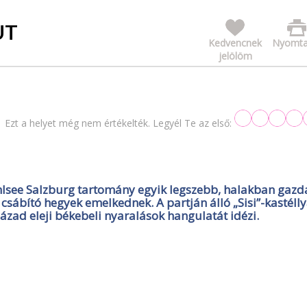
UT
Kedvencnek
Nyomta
jelölöm
Ezt a helyet még nem értékelték. Legyél Te az első:
hlsee Salzburg tartomány egyik legszebb, halakban gazd
 csábító hegyek emelkednek. A partján álló „Sisi”-kastélly
zázad eleji békebeli nyaralások hangulatát idézi.