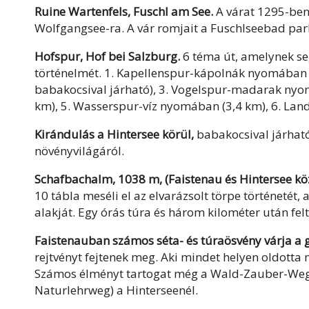
Ruine Wartenfels, Fuschl am See.
A várat 1295-ben 
Wolfgangsee-ra. A vár romjait a Fuschlseebad park
Hofspur, Hof bei Salzburg.
6 téma út, amelynek seg
történelmét. 1. Kapellenspur-kápolnák nyomában 
babakocsival járható), 3. Vogelspur-madarak nyomá
km), 5. Wasserspur-víz nyomában (3,4 km), 6. Lan
Kirándulás a Hintersee körül,
babakocsival járható 
növényvilágáról.
Schafbachalm, 1038 m, (Faistenau és Hintersee köz
10 tábla meséli el az elvarázsolt törpe történetét,
alakját. Egy órás túra és három kilométer után fe
Faistenauban számos séta- és túraösvény várja a 
rejtvényt fejtenek meg. Aki mindet helyen oldotta 
Számos élményt tartogat még a Wald-Zauber-Weg é
Naturlehrweg) a Hinterseenél.