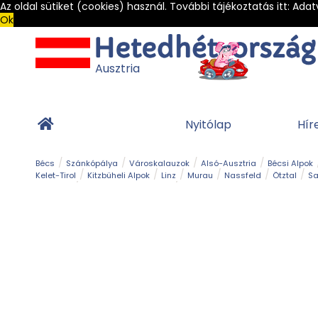
Az oldal sütiket (cookies) használ. További tájékoztatás itt:
Adat
Ok
Ausztria
Nyitólap
Hír
Bécs
Szánkópálya
Városkalauzok
Alsó-Ausztria
Bécsi Alpok
Kelet-Tirol
Kitzbüheli Alpok
Linz
Murau
Nassfeld
Ötztal
Sa
Alpesi út
Ásványok & Kristályok
Barlang
Bob
Csúszda
Esemény
Gleccser
Gyerek t
Múzeum
Óriásroller és mountaincart
Osztrák ételek
Park és kert
Túra
Vár és kastély
Világörökség
Vízesés
Zöldturista