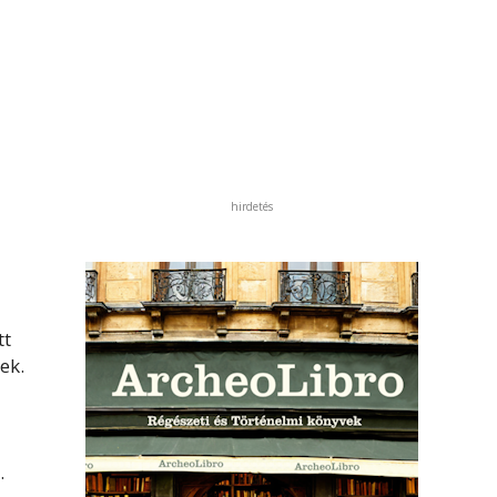
hirdetés
tt
ek.
.