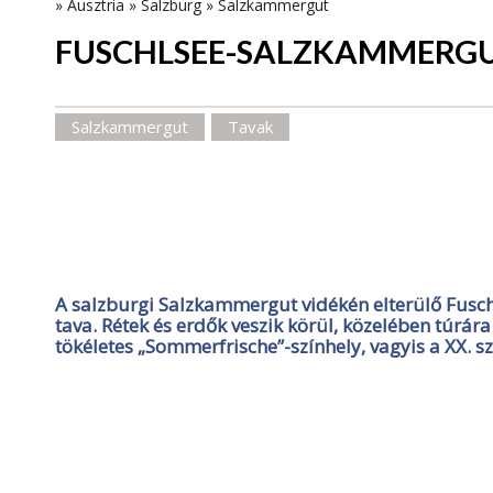
»
Ausztria
»
Salzburg
»
Salzkammergut
FUSCHLSEE-SALZKAMMERG
Salzkammergut
Tavak
A salzburgi Salzkammergut vidékén elterülő Fusc
tava. Rétek és erdők veszik körül, közelében túrára
tökéletes „Sommerfrische”-színhely, vagyis a XX. s