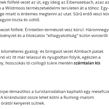
k fölfelé vezet az út, egy ideig az Eibenseebach, azaz a
b a Wildmoos természetvédelmi területen át a tóhoz. Egy
ge miatt is érdemes megtenni az utat. Sűrű erdő veszi kör
gyon tiszta és üdítő.
 vezet fölfelé. Érintetlen természet vesz körül. Háromneg
növényzet és a titokzatos "elhagyatottság" külön vonzerőt
 kilométeres gyalog- és bringaút vezet Almbach patak
víz itt már lelassul és nyugodtan folyik, egészen a
ny, hosszúkás tó csillogó tükre mentén
számtalan kis
örpe-témaúthoz a turistairodában kapható egy mesefüze
. A kirándulást össze lehet kötni a Ruming-malom
órától kenyeret sütnek.