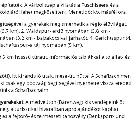
építették. A várból szép a kilátás a Fuschlseera és a
olójától lehet megközelíteni. Menetidő: kb. másfél óra.
ítségével a gyerekek megismerhetik a régió élővilágát,
(9,7 km), 2. Waldspur- erdő nyomában (3,8 km -
ban (3,2 km - babakocsival járható), 4. Gerichtsspur (4
dschaftsspur-a táj nyomában (5 km).
5 km hosszú túraút, információs táblákkal a tó állat- és
ött).
Itt kiránduló utak, mese-út, hütte. A Schafbach men
 aki csak egy bodzaág segítségével nyerhette vissza eredet
ltűnik a Schafbachalm.
gyerekeket:
A medveúton (Bärenweg) kis vendégeink öt
meg, a turisztikai hivatalban apró ajándékot kaphat.
s a fejtörő- és természeti tanösvény (Denksport- und