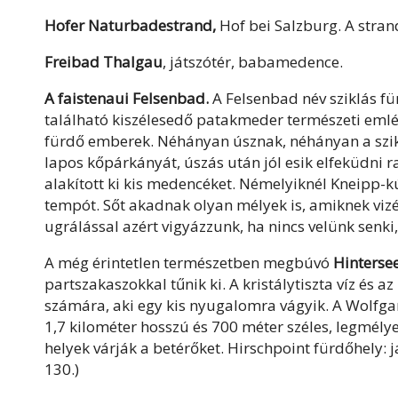
Hofer Naturbadestrand,
Hof bei Salzburg. A stran
Freibad Thalgau
, játszótér, babamedence.
A faistenaui Felsenbad.
A Felsenbad név sziklás für
található kiszélesedő patakmeder természeti emlé
fürdő emberek. Néhányan úsznak, néhányan a sziklá
lapos kőpárkányát, úszás után jól esik elfeküdni rajt
alakított ki kis medencéket. Némelyiknél Kneipp-k
tempót. Sőt akadnak olyan mélyek is, amiknek vizé
ugrálással azért vigyázzunk, ha nincs velünk senki, 
A még érintetlen természetben megbúvó
Hinterse
partszakaszokkal tűnik ki. A kristálytiszta víz és az
számára, aki egy kis nyugalomra vágyik. A Wolfga
1,7 kilométer hosszú és 700 méter széles, legmél
helyek várják a betérőket. Hirschpoint fürdőhely: 
130.)