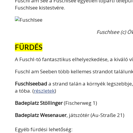
Fuschl am See a Fuschlsee egyetlen tóparti települ
Fuschlsee kistestvére.
Fuschlsee (c) 
FÜRDÉS
A Fuschl-tó fantasztikus elhelyezkedése, a kiváló
Fuschl am Seeben több kellemes strandot találunk
Fuschlseebad
a strand talán a környék legszebbje,
a tóba. (
részletek
)
Badeplatz Stöllinger
(Fischerweg 1)
Badeplatz Wesenauer
, játszótér (Au-Straße 21)
Egyéb fürdési lehetőség: