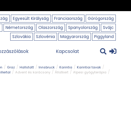
szág
Egyesült Királyság
Franciaország
Görögország
o
Németország
Olaszország
Spanyolország
Svájc
Szlovákia
Szlovénia
Magyarország
Piggyland
ozzászólások
Kapcsolat
en
Graz
Hallstatt
Innsbruck
Karintia
Karintiai tavak
illertal
Advent és karácsony
Állatkert
Alpesi gyógyterápia
park
Kerékpár
Kilátó
Korcsolyapálya
Magyar kapcsolat
avak
Tél
Téli túrázás
Templom és kolostor
Természeti park