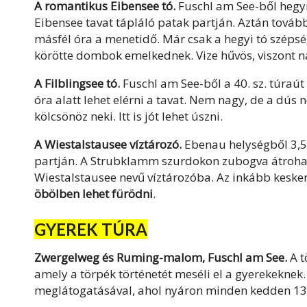
A romantikus Eibensee tó.
Fuschl am See-ből hegyne
Eibensee tavat tápláló patak partján. Aztán továb
másfél óra a menetidő. Már csak a hegyi tó szépsé
körötte dombok emelkednek. Vize hűvös, viszont na
A Filblingsee tó.
Fuschl am See-ből a 40. sz. túraút
óra alatt lehet elérni a tavat. Nem nagy, de a dús 
kölcsönöz neki. Itt is jót lehet úszni.
A Wiestalstausee víztározó.
Ebenau helységből 3,5
partján. A Strubklamm szurdokon zubogva átrohanó 
Wiestalstausee nevű víztározóba. Az inkább keske
öbölben lehet fürödni
.
GYEREK TÚRA
Zwergelweg és Ruming-malom, Fuschl am See.
A t
amely a törpék történetét meséli el a gyerekeknek
meglátogatásával, ahol nyáron minden kedden 13 