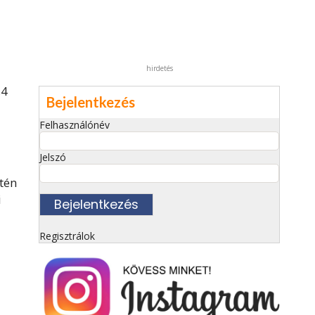
hirdetés
,4
Bejelentkezés
Felhasználónév
Jelszó
tén
i
Regisztrálok