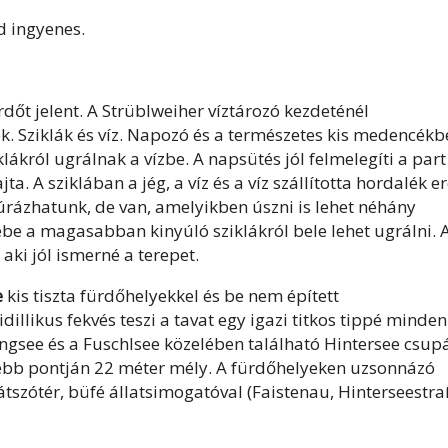
d ingyenes.
dőt jelent. A Strüblweiher víztározó kezdeténél
k. Sziklák és víz. Napozó és a természetes kis medencékb
król ugrálnak a vízbe. A napsütés jól felmelegíti a part
a. A sziklában a jég, a víz és a víz szállította hordalék er
úrázhatunk, de van, amelyikben úszni is lehet néhány
be a magasabban kinyúló sziklákról bele lehet ugrálni. 
aki jól ismerné a terepet.
e
kis tiszta fürdőhelyekkel és be nem épített
 idillikus fekvés teszi a tavat egy igazi titkos tippé minden
ngsee és a Fuschlsee közelében található Hintersee csup
yebb pontján 22 méter mély. A fürdőhelyeken uzsonnázó
játszótér, büfé állatsimogatóval (Faistenau, Hinterseestr