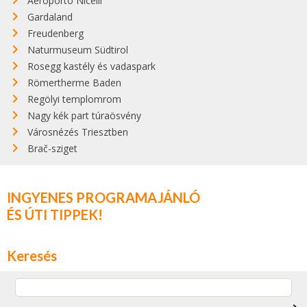
Aeroporto Nicelli
Gardaland
Freudenberg
Naturmuseum Südtirol
Rosegg kastély és vadaspark
Römertherme Baden
Regölyi templomrom
Nagy kék part túraösvény
Városnézés Triesztben
Brač-sziget
INGYENES PROGRAMAJÁNLÓ
ÉS ÚTI TIPPEK!
Keresés