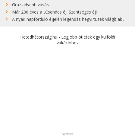
Graz adventi vásárai
Már 200 éves a „Csendes éj! Szentséges éj!”
A nyári napforduló éjjelén legendás hegyi tüzek világítják meg Zugspitzét
Hetedhétország.hu - Legjobb ötletek egy külföldi
vakációhoz
hirdetés