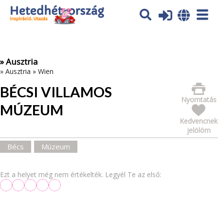
Az oldal sütiket (cookies) használ. További tájékoztatás itt:
Adatvédelmi tájékoztató
Ok
» Ausztria
»
Ausztria
»
Wien
BÉCSI VILLAMOS
Nyomtatás
MÚZEUM
Kedvencnek
jelölöm
Bécs
Múzeum
Ezt a helyet még nem értékelték. Legyél Te az első: