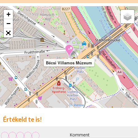
+
−
Bécsi Villamos Múzeum
Értékeld te is!
Komment