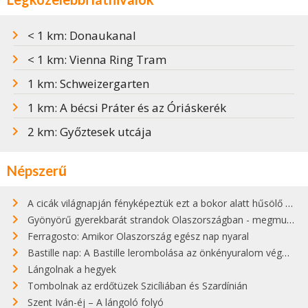
< 1 km: Donaukanal
< 1 km: Vienna Ring Tram
1 km: Schweizergarten
1 km: A bécsi Práter és az Óriáskerék
2 km: Győztesek utcája
Népszerű
A cicák világnapján fényképeztük ezt a bokor alatt hűsölő cicát Kisorosziban
Gyönyörű gyerekbarát strandok Olaszországban - megmutatjuk a 15 legjobbat
Ferragosto: Amikor Olaszország egész nap nyaral
Bastille nap: A Bastille lerombolása az önkényuralom végét jelentette
Lángolnak a hegyek
Tombolnak az erdőtüzek Szicíliában és Szardínián
Szent Iván-éj – A lángoló folyó