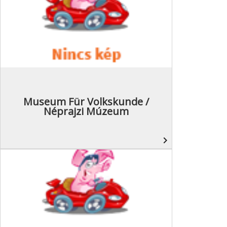
Museum Für Volkskunde /
Néprajzi Múzeum
navigate_next