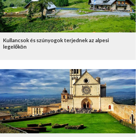
Kullancsok és szúnyogok terjednek az alpesi
legelőkön