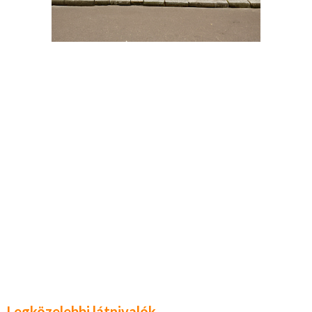
Legközelebbi látnivalók