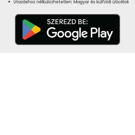
Utazáshoz nélkülözhetetlen: Magyar és külföldi úticélok