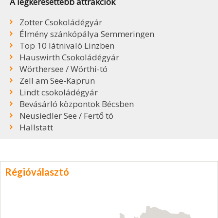
A legkeresettebb attrakciók
Zotter Csokoládégyár
Élmény szánkópálya Semmeringen
Top 10 látnivaló Linzben
Hauswirth Csokoládégyár
Wörthersee / Wörthi-tó
Zell am See-Kaprun
Lindt csokoládégyár
Bevásárló központok Bécsben
Neusiedler See / Fertő tó
Hallstatt
Régióválasztó