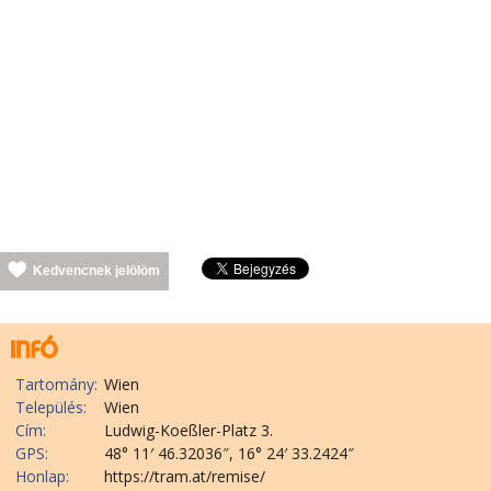
Kedvencnek jelölöm
Tartomány:
Wien
Település:
Wien
Cím:
Ludwig-Koeßler-Platz 3.
GPS:
48° 11′ 46.32036″, 16° 24′ 33.2424″
Honlap:
https://tram.at/remise/