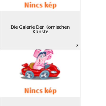
Die Galerie Der Komischen
Künste
navigate_next