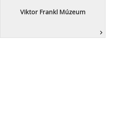
Viktor Frankl Múzeum
navigate_next