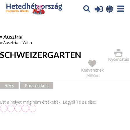
Az oldal sütiket (cookies) használ. További tájékoztatás itt:
Adatvédelmi tájékoztató
Ok
» Ausztria
»
Ausztria
»
Wien
SCHWEIZERGARTEN
Nyomtatás
Kedvencnek
jelölöm
Bécs
Park és kert
Ezt a helyet még nem értékelték. Legyél Te az első: