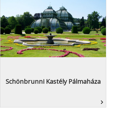
Schönbrunni Kastély Pálmaháza
navigate_next