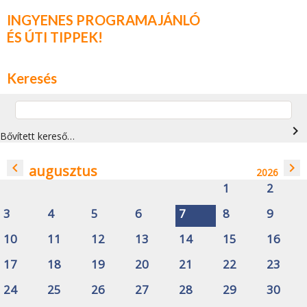
INGYENES PROGRAMAJÁNLÓ
ÉS ÚTI TIPPEK!
Keresés
navigate_next
Bővített kereső…
navigate_before
navigate_next
augusztus
2026
1
2
3
4
5
6
7
8
9
10
11
12
13
14
15
16
17
18
19
20
21
22
23
24
25
26
27
28
29
30