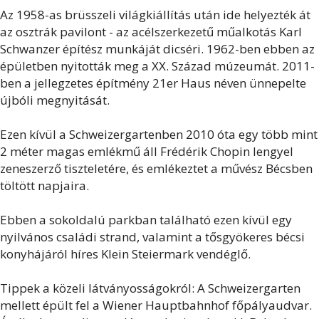
Az 1958-as brüsszeli világkiállítás után ide helyezték át
az osztrák pavilont - az acélszerkezetű műalkotás Karl
Schwanzer építész munkáját dicséri. 1962-ben ebben az
épületben nyitották meg a XX. Század múzeumát. 2011-
ben a jellegzetes építmény 21er Haus néven ünnepelte
újbóli megnyitását.
Ezen kívül a Schweizergartenben 2010 óta egy több mint
2 méter magas emlékmű áll Frédérik Chopin lengyel
zeneszerző tiszteletére, és emlékeztet a művész Bécsben
töltött napjaira.
Ebben a sokoldalú parkban található ezen kívül egy
nyilvános családi strand, valamint a tősgyökeres bécsi
konyhájáról híres Klein Steiermark vendéglő.
Tippek a közeli látványosságokról: A Schweizergarten
mellett épült fel a Wiener Hauptbahnhof főpályaudvar.