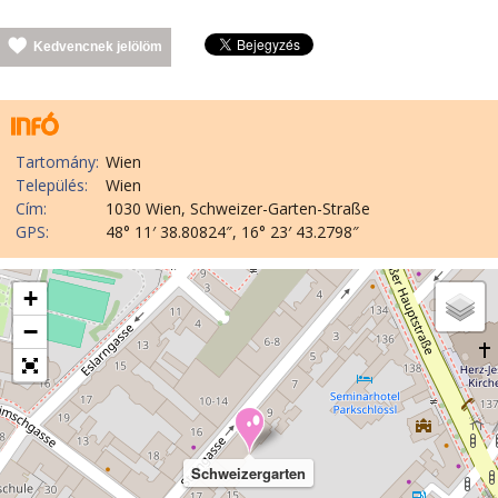
Kedvencnek jelölöm
Tartomány:
Wien
Település:
Wien
Cím:
1030 Wien, Schweizer-Garten-Straße
GPS:
48° 11′ 38.80824″, 16° 23′ 43.2798″
+
−
Schweizergarten